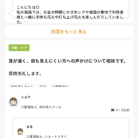
こんにちは😊

私の施設では、お盆の時期にかき氷レクや施設の敷地で利用者
様と一緒に手持ち花火や打ち上げ花火を楽しんだりしていまし
た。

みさきんさんの住職さんを呼んでご焼香できる機会があるのは
回答をもっと見る
利用者様にとっても良い経験にもなりますね！
介助・ケア
耳が遠く、目も見えにくい方への声かけについて相談です。
質問失礼します。

耳が遠く、目もあまり見えていない利用者様への声かけにつ
有料老人ホーム
ケア
介護福祉士
いて質問です。

現在、私は「大きな声で、ゆっくり耳元でお話しする」とい
ショウ
う方法で対応しています。

介護福祉士, 有料老人ホーム
聞き取れると安心していただける方なので何とか理解しても
4
・
3日前
らっているのですが、毎日のことなのでかなり喉に負担がか
かり、痛めてしまうことがあります。

なる
みなさんの職場で、このような方と関わる際に工夫している
介護福祉士, ショートステイ
ことや、喉に負担をかけずに意思疎通ができる良い方法など