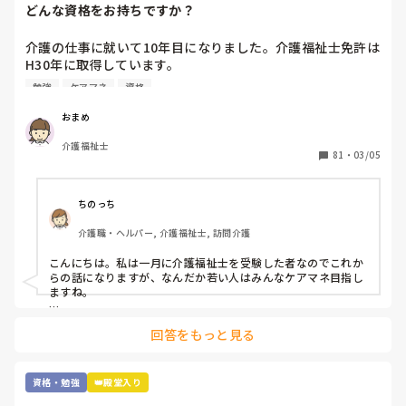
どんな資格をお持ちですか？
介護の仕事に就いて10年目になりました。介護福祉士免許は
H30年に取得しています。

職場では次の資格にケアマネの資格を勧められます。なんと
勉強
ケアマネ
資格
なく参考書を買ってはみましたが、自分にとって何を取得す
るべきかに悩んでいます。

おまめ
介護福祉士
ユマニチュードや認知症ケア専門士の資格は興味がありま
81
・
03/05
す。

これから1年間くらいを勉強にあてて受験したいなと考えて
います。

ちのっち
介護職・ヘルパー, 介護福祉士, 訪問介護
皆さんはどんな資格を取得されていますか？

また介護福祉士取得済みでこれから資格取得を試みていられ
こんにちは。私は一月に介護福祉士を受験した者なのでこれか
る方は何を目標にされていますか？

らの話になりますが、なんだか若い人はみんなケアマネ目指し
ますね。

追記:

まぁ「介護のプロ」でもなんでもいいと思いますが、介護福祉
介護福祉士取得前に

回答をもっと見る
士取ってからそれから何がしたいかって人それぞれですね。

鼻腔内・口腔内の喀痰吸引

胃瘻・腸ろうの経管栄養 の資格は持ってます。

私はテレビの影響か訪問ヘルパーやってるからか「遺品整理」
あと、元美容師アシスタントなので美容師免許もあります。
とか興味ありますね。

資格・勉強
👑殿堂入り