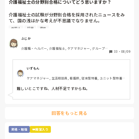
介護福祉士の分野別合格についてどう思いますか？
介護福祉士の試験が分野別合格を採用されたニュースをみ
て、国の浅はかな考えが不思議でなりません。

利用は、外国人の合格率の引き上げと、介護福祉士の人材確
外国人
採用
資格
保のためといいますが…

根本的に介護へ転職しようと思う方が少なくなってきている
ふじか
のに、高齢者は増加傾向です。

介護職・ヘルパー, 介護福祉士, ケアマネジャー, グループホ
年々、介護福祉士の試験が容易になり、資格意義がなくなっ
33
・
08/09
ーム, 訪問介護
てきており、何だか悲しくなってきます。

介護福祉士を軽んじられそうで悲しいです。皆さんは、分野
別合格についてどう思われますか？
いずもん
ケアマネジャー, 生活相談員, 看護師, 従来型特養, ユニット型特養, 
社会福祉士
難しいとこですね、人材不足ですからね。
回答をもっと見る
資格・勉強
👑殿堂入り