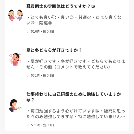
職員同士の雰囲気はどうですか？🤝
・
とても良い🥰
・
良い😊
・
普通🌿
・
あまり良くな
い💭
・
険悪😢
520
票・
残り3日
夏と冬どちらが好きですか？
・
夏が好きです
・
冬が好きです
・
どちらでもありま
せん
・
その他（コメントで教えてください）
531
票・
残り2日
仕事終わりに自己研鑽のために勉強していますか
📖？
・
毎日勉強するよう心がけています📝
・
疑問に思っ
た点のみ勉強してます📖
・
特に勉強していません
・
その他（コメントで教えてください）
571
票・
残り1日