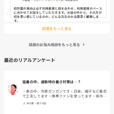
初対面の場合は必ず利用者様と目を合わせ、利用者様のペース
に合わせてお話をしていただきます。お話の中から、その方が
何を思い感じているのか、どんな方なのか注意深く観察しま
す。
回答をもっと見る
話題のお悩み相談をもっと見る
最近のリアルアンケート
猛暑の中、通勤時の暑さ対策は…？
・
車の中、冷房ガンガンです
・
日傘、帽子など着衣
で工夫してます
・
携帯ファンを使ってます
・
保冷剤
を持ち運んでいます
・
特に暑さ対策はしていませ
443
票・
残り4日
ん
・
その他（コメントで教えて下さい）