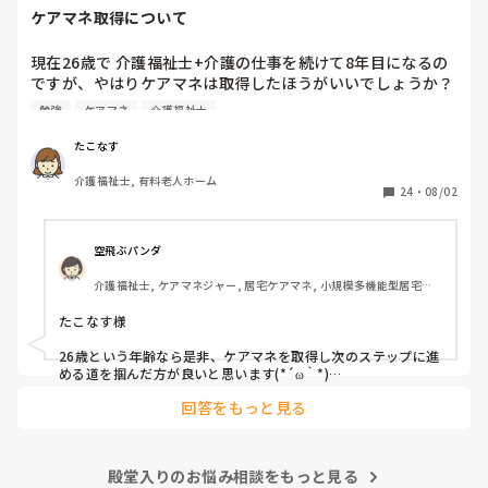
けどとんな資格にせよ「カネ」でしたね。

ケアマネ取得について
雑談すみません。
現在26歳で 介護福祉士+介護の仕事を続けて8年目になるの
ですが、やはりケアマネは取得したほうがいいでしょうか？ 
費用も時間もかかるので悩んでますが、、 ちなみに今は有
勉強
ケアマネ
介護福祉士
料で夜勤を月7,8回やってる状況です。なかなか勉強にも手
がつかず 

たこなす
皆さんは どうですか？
介護福祉士, 有料老人ホーム
24
・
08/02
空飛ぶパンダ
介護福祉士, ケアマネジャー, 居宅ケアマネ, 小規模多機能型居宅介
護, 社会福祉士
たこなす様

26歳という年齢なら是非、ケアマネを取得し次のステップに進
める道を掴んだ方が良いと思います(*´ω｀*)

正直、良くも悪くも自身の能力次第で広がる可能性があります
回答をもっと見る
よ。
殿堂入りのお悩み相談をもっと見る