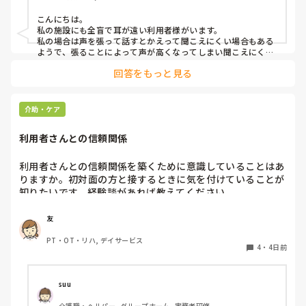
があればぜひ教えていただきたいです。

こんにちは。

私の施設にも全盲で耳が遠い利用者様がいます。

よろしくお願いします。
私の場合は声を張って話すとかえって聞こえにくい場合もある
ようで、張ることによって声が高くなってしまい聞こえにくい
のだと思います。その為少しトーンを落とし話しかけるように
回答をもっと見る
しています。

なかなか対応が難しいですよね💦
介助・ケア
利用者さんとの信頼関係
利用者さんとの信頼関係を築くために意識していることはあ
りますか。初対面の方と接するときに気を付けていることが
知りたいです。経験談があれば教えてください。
友
PT・OT・リハ, デイサービス
4
・
4日前
suu
介護職・ヘルパー, グループホーム, 実務者研修