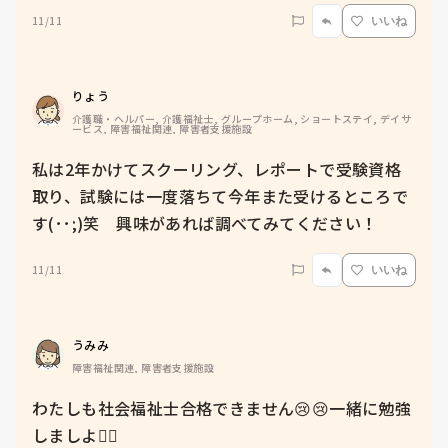
11/11
いいね
りょう
介護職・ヘルパー, 介護福祉士, グループホーム, ショートステイ, デイサ
ービス, 障害福祉関連, 障害者支援施設
私は2年かけてスクーリング、レポートで受験資格
取り、試験には一度落ちて今年また受けるところで
す(･･;)笑　興味があれば調べてみてください！
11/11
いいね
うみみ
障害福祉関連, 障害者支援施設
わたしも社会福祉士合格できません😢😢一緒に勉強
しましよ🙇‍♀️