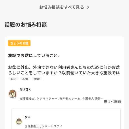
お悩み相談をすべて見る
話題のお悩み相談
きょうの介護
施設でお盆にしていること。
お盆に外出、外泊できない利用者さんたちのために何かお盆
らしいことをしていますか？以前働いていた大きな施設では
実際に住職さんを呼びご焼香できるようにそれ用のスペース
お盆
食事
家族
を毎年設けていました。それ以外は、食事内容が変わる、家
族が面会に来る…などでした。お盆まであと少しです。何か
みさきん
していることがあればぜひシェアよろしくお願いします。
介護福祉士, ケアマネジャー, 有料老人ホーム, 介護老人保健施
1
・
2日前
設, グループホーム, 病院
なる
介護福祉士, ショートステイ