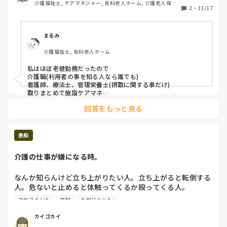
介護福祉士, ケアマネジャー, 有料老人ホーム, 介護老人保健
私の働いていた場所では主任、居室担当などでした。

2
・
11/17
施設, グループホーム, 病院
よろしくお願いします。
まるみ
介護福祉士, 有料老人ホーム
私はほぼ老健勤務だったので

介護職(利用者の事を知る人なら誰でも)

看護師、療法士、管理栄養士(摂取に関する事だけ)

取りまとめで施設ケアマネ

でした。

回答をもっと見る
逆に主任や居担だから出ると言うのは無かったです。そう決め
てしまうと自分の担当以外は適当に言ってしまったり違う目で
意見する事が出来なくなるからだったかな？
愚痴
介護の仕事が嫌になる時。
なんか知らんけど立ち上がりたい人。立ち上がると転倒する
人。危ないと止めると体触ってくるか殴ってくる人。

アセスメントしろって言われるけど、そういう問題なんか
アセスメント
文句
ヒヤリハット
ね？

カイゴカイ
利用者さんが立ち上がって転倒するのは好きにしたらいいけ