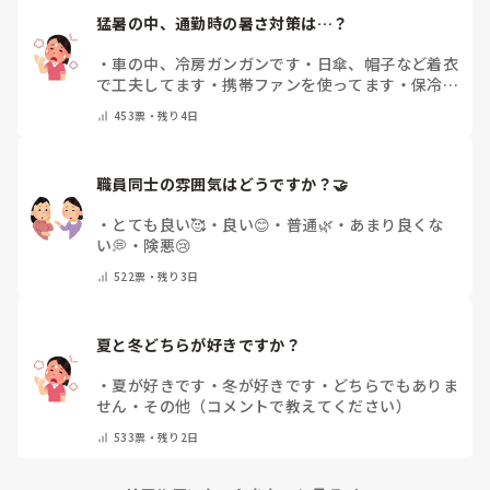
猛暑の中、通勤時の暑さ対策は…？
・
車の中、冷房ガンガンです
・
日傘、帽子など着衣
で工夫してます
・
携帯ファンを使ってます
・
保冷剤
を持ち運んでいます
・
特に暑さ対策はしていませ
453
票・
残り4日
ん
・
その他（コメントで教えて下さい）
職員同士の雰囲気はどうですか？🤝
・
とても良い🥰
・
良い😊
・
普通🌿
・
あまり良くな
い💭
・
険悪😢
522
票・
残り3日
夏と冬どちらが好きですか？
・
夏が好きです
・
冬が好きです
・
どちらでもありま
せん
・
その他（コメントで教えてください）
533
票・
残り2日