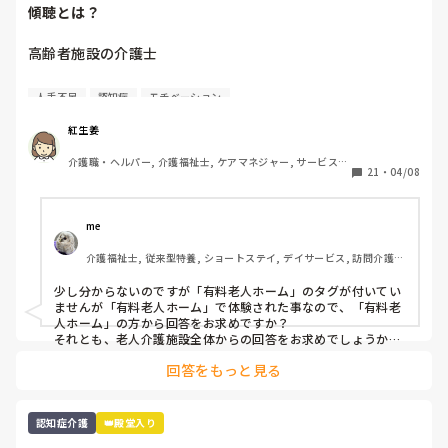
傾聴とは？
そもそもなぜ男性拒否なんですか？

その利用者は女性ですか？

高齢者施設の介護士

女性スタッフにケアしてもらいたい男性利用者なのでしょう
か？

人手不足
認知症
モチベーション
不安な高齢者が、何度も何度も職員に話しかける。

その利用者のみ男性拒否なら、女性職員に代わってもらうしか
ないと思うのですが…

→1人に時間をかけるわけにはいかないからと、そのままに
紅生姜
夜勤の時の対応ができないという事ですかね？

しておくスタッフ。

他のユニットの男性スタッフが対応しても男性であることを理
介護職・ヘルパー, 介護福祉士, ケアマネジャー, サービス提
21
・
04/08
由に拒否なのでしょうか？

供責任者, 施設長・管理職, 訪問介護
素朴な疑問

ユニット異動を上司に相談するのが一番お互いの為かと。

おかっちさんの性別は変えられないし、認知症も正直好転はな
自分は不安になったことがないのですか👀

me 
いし、そもそも男性嫌いが認知症所以かどうかも分かりません
話を聞くこと。は、とても時間がかかるかもしれないけど

よね？
介護福祉士, 従来型特養, ショートステイ, デイサービス, 訪問介護, 
それが１時間もかかるわけではない。

ユニット型特養
話を聞かないことで、

少し分からないのですが「有料老人ホーム」のタグが付いてい
不安がより、エスカレートすると思うのですが👀

ませんが「有料老人ホーム」で体験された事なので、「有料老
人ホーム」の方から回答をお求めですか？

ただ、もしかすると？

それとも、老人介護施設全体からの回答をお求めでしょうか？

既に"人手不足とモチベーション"が関係しているとした上での
精神的依存心が強すぎる方へは

回答をもっと見る
「指導の仕方」と言う事で、研修や施設運営の様な内容になり
適度な切り替えも必要ではあるし。

ますよね？
周りの高齢者が、あの人ばかり…とやきもちのようになるか
らかしら？

認知症介護
👑殿堂入り
有料老人ホームの介護の質がどうなんだろう👀
