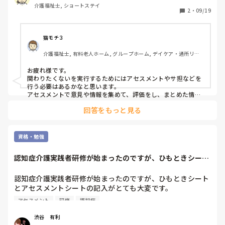
介護福祉士, ショートステイ
ど、それによって注意を受けたり文句を言われるのは嫌だ
2
・
09/19
し、立ち上がるのを止めて利用者さんに触られるのも殴られ
るのも嫌なんだが。

猫モチ３
近くで話すだけでも手を伸ばしてくるからアセスメントも何
介護福祉士, 有料老人ホーム, グループホーム, デイケア・通所リハ, 
も、あんまり関わりたくない。
ユニット型特養
お疲れ様です。

関わりたくないを実行するためにはアセスメントやサ担などを
行う必要はあるかなと思います。

アセスメントで意見や情報を集めて、評価をし、まとめた情報
を元に家族などと担当者会議をします。そこでセクハラや暴力
回答をもっと見る
があるので関わりを減らさなくてはいけないことやそれによっ
て事故が起こる可能性は高まることも説明していく必要はある
でしょう。

それが困ると家族が言うなら他の施設を利用してもらえばいい
資格・勉強
と思います。選ぶ権利はあるんですから。セクハラや暴力に耐
えて援助をしろって言ってくるならハラスメント防止法に当た
認知症介護実践者研修が始まったのですが、ひもときシート
るので断る理由にもなりますし。
とアセスメントシ...
認知症介護実践者研修が始まったのですが、ひもときシート
とアセスメントシートの記入がとても大変です。

やはり全部埋めた方が良いのでしょうか？

アセスメント
研修
認知症
特養で実習対象者が少ないのも悩みです。
渋谷　有利