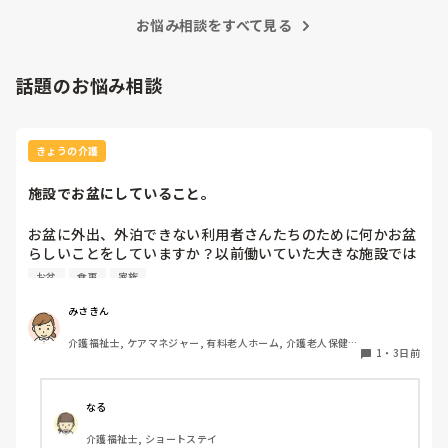
見に行ったら、意識朦朧としており、顔面は黄色くなっていま
した。

お悩み相談をすべて見る
立つこと、喋ること、動くこと全くできなくなっていました。

人によって効きめが違うのかもですが、あまり薬漬けにするの
話題のお悩み相談
は良くないかもしれないですね、💦
きょうの介護
施設でお盆にしていること。
お盆に外出、外泊できない利用者さんたちのために何かお盆
らしいことをしていますか？以前働いていた大きな施設では
実際に住職さんを呼びご焼香できるようにそれ用のスペース
お盆
食事
家族
を毎年設けていました。それ以外は、食事内容が変わる、家
族が面会に来る…などでした。お盆まであと少しです。何か
みさきん
していることがあればぜひシェアよろしくお願いします。
介護福祉士, ケアマネジャー, 有料老人ホーム, 介護老人保健施
1
・
3日前
設, グループホーム, 病院
なる
介護福祉士, ショートステイ