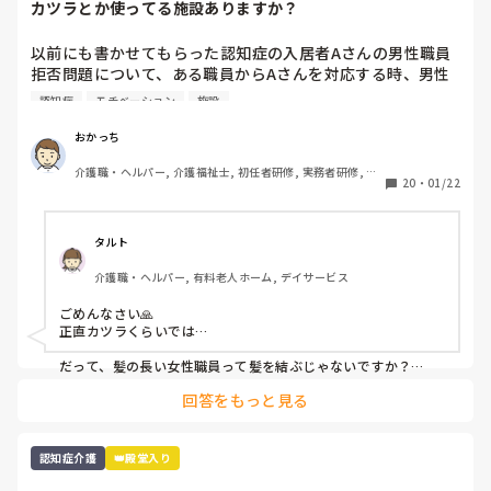
カツラとか使ってる施設ありますか？
以前にも書かせてもらった認知症の入居者Aさんの男性職員
拒否問題について、ある職員からAさんを対応する時、男性
はカツラを被って女装して対応しては？と言われました。

認知症
モチベーション
施設
正直、そこまでして頑張りたくないのが気持ちです。皆さん
おかっち
の施設で、このような対応している、したことがある場合、
介護職・ヘルパー, 介護福祉士, 初任者研修, 実務者研修, ユ
20
・
01/22
ニット型特養
タルト
介護職・ヘルパー, 有料老人ホーム, デイサービス
ごめんなさい🙏

正直カツラくらいでは…

だって、髪の長い女性職員って髪を結ぶじゃないですか？

髪の長いカツラは使えませんよね？

回答をもっと見る
ボブだと特に下を向くとめちゃくちゃ邪魔ですよ？

ショートヘアなら意味を成さない可能性も…

カツラは施設で購入してもらえるのでしょうか？自腹ならアホ
らしくないですか？

認知症介護
👑殿堂入り
しかもガタイや声で男性とバレませんか？
