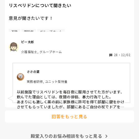
一部の有料老人ホーム限定かもしれませんが…

リスペリドンについて聞きたい
業務的なのか、若いからなのか？

批判することではなく、

意見が聞きたいです！

介護接遇についてはどう指導してるんだろう。
リスペリドン与薬について、なんでもいいので教えてくださ
不穏
認知症
グループホーム
い。

認知症グルホです。

ピー太郎
介護福祉士, グループホーム
夜間、寝ないからと3時間に一回リスペリドンを服用し、昼
28
・
12/02
間も不穏だからと服用し、

リスペリドンが簡単に使われていて、

すごい疑問です。

ささの葉
３時間あければドンドン飲ませていいから！といわれます。

実務者研修, ユニット型特養
だけど対応をしっかりやれば、

以前施設でリスペリドンを毎日夜に服用させてた方がいます、

夜間、全然寝てます。

飲んでた理由としては、夜間の徘徊、暴力行為でした。

不穏にもなりません。

あまりにも激しく薬の前に家族様に許可を得て部屋に鍵をかけ
させてもらっていましたが、部屋にあるご自分の杖でドアを破
壊したりなどもあったので、リスペリドンを飲むことになりま
こんなにリスペリドン漬けの

回答をもっと見る
した。

高齢者って　副作用大丈夫なのか

心配です

毎日夜飲んでいて、蓄積されたのかある日、全く部屋から物音
がしなくなったので（家族様の了承の上、じ巡視は夜間帯はせ
殿堂入りのお悩み相談をもっと見る
ず、朝のみになっていました）
