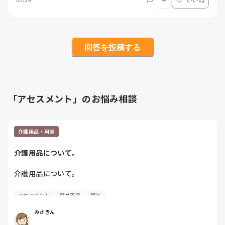
いいね
回答を投稿する
「アセスメント」のお悩み相談
介護用品・用具
介護用品について。
介護用品について。

利用者さんのADLの変化などに伴い、介護用品を検討する場
アセスメント
福祉用具
評価
面ではどのスタッフが中心となり、アセスメント、評価、連
絡などを行いますか？

みさきん