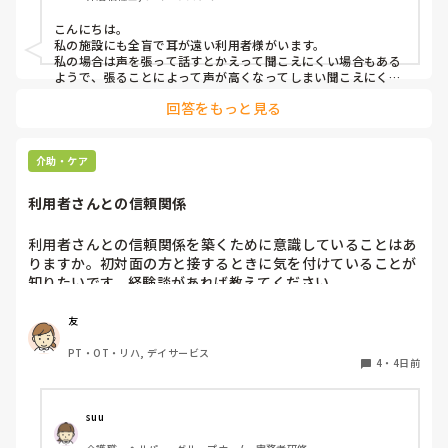
があればぜひ教えていただきたいです。

こんにちは。

私の施設にも全盲で耳が遠い利用者様がいます。

よろしくお願いします。
私の場合は声を張って話すとかえって聞こえにくい場合もある
ようで、張ることによって声が高くなってしまい聞こえにくい
のだと思います。その為少しトーンを落とし話しかけるように
回答をもっと見る
しています。

なかなか対応が難しいですよね💦
介助・ケア
利用者さんとの信頼関係
利用者さんとの信頼関係を築くために意識していることはあ
りますか。初対面の方と接するときに気を付けていることが
知りたいです。経験談があれば教えてください。
友
PT・OT・リハ, デイサービス
4
・
4日前
suu