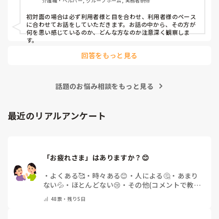
介護職・ヘルパー, グループホーム, 実務者研修
初対面の場合は必ず利用者様と目を合わせ、利用者様のペース
に合わせてお話をしていただきます。お話の中から、その方が
何を思い感じているのか、どんな方なのか注意深く観察しま
す。
回答をもっと見る
話題のお悩み相談をもっと見る
最近のリアルアンケート
「お疲れさま」はありますか？😊
・
よくある🥰
・
時々ある😊
・
人による🤔
・
あまり
ない💦
・
ほとんどない😢
・
その他(コメントで教え
てください)
48
票・
残り5日