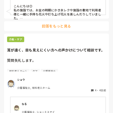
こんにちは😊

私の施設では、お盆の時期にかき氷レクや施設の敷地で利用者
様と一緒に手持ち花火や打ち上げ花火を楽しんだりしていまし
た。

みさきんさんの住職さんを呼んでご焼香できる機会があるのは
回答をもっと見る
利用者様にとっても良い経験にもなりますね！
介助・ケア
耳が遠く、目も見えにくい方への声かけについて相談です。
質問失礼します。

耳が遠く、目もあまり見えていない利用者様への声かけにつ
有料老人ホーム
ケア
介護福祉士
いて質問です。

現在、私は「大きな声で、ゆっくり耳元でお話しする」とい
ショウ
う方法で対応しています。

介護福祉士, 有料老人ホーム
聞き取れると安心していただける方なので何とか理解しても
4
・
4日前
らっているのですが、毎日のことなのでかなり喉に負担がか
かり、痛めてしまうことがあります。

なる
みなさんの職場で、このような方と関わる際に工夫している
介護福祉士, ショートステイ
ことや、喉に負担をかけずに意思疎通ができる良い方法など