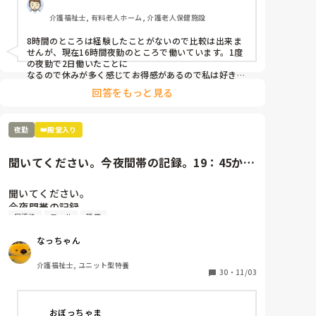
介護福祉士, 有料老人ホーム, 介護老人保健施設
8時間のところは経験したことがないので比較は出来ま
せんが、現在16時間夜勤のところで働いています。1度
の夜勤で2日働いたことに

なるので休みが多く感じてお得感があるので私は好きで
す。

回答をもっと見る
きついのはきついですが、1時間仮眠ができるのでなん
とかやれてます。
夜勤
👑殿堂入り
聞いてください。今夜間帯の記録。19：45から
コール頻回。オムツ外し始...
聞いてください。

今夜間帯の記録。

尿汚染
コール
残業
19：45からコール頻回。オムツ外し始まる。21時ズ
ボン脱ぐ。足が痒いとの訴えにワセリン塗布。22:40
なっちゃん
ズボン脱いでるオムツ外し。23:30オムツカバー顔の
横。パットは手すり。ズボンは履いている。リネンは
介護福祉士, ユニット型特養
尿汚染。パジャマはビショビショ。リネン、パジャマ
30
・
11/03
更衣、オムツ新しいのをする。眠れない様子なので、
リビングで見守り。1時トイレに行くと、排尿し、オ
おぼっちゃま
ムツ当て直し。臥床させる。
