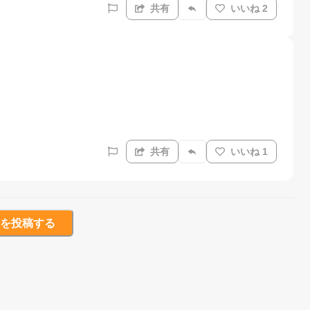
共有
いいね 2
共有
いいね 1
を投稿する