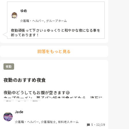
夜勤の皆様、頑張りましょう❗️
ゆめ
介護職・ヘルパー, グループホーム
夜勤頑張って下さい☺︎ゆっくりと和やかな夜になる事を
祈っております！
回答をもっと見る
夜勤
夜勤のおすすめ夜食
夜勤中どうしてもお腹が空きます😅

カップラーメン、菓子パン好きで食べてたら、流石に
夜食
コール
夜勤
太ってきました…

健康にも良くないですよねえ。

Jade 
みなさん、夜勤中のお夜食、何食べてますかー？

介護職・ヘルパー, 介護福祉士, 有料老人ホーム
5
・
12/19