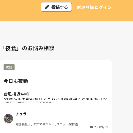
新規登録
ログイン
投稿する
「夜食」のお悩み相談
夜勤
今日も夜勤
台風接近中💨

22時からの夜勤だけどこれから雨風強くなるみたいだ
夜食
天候
ユニット型特養
から早めに出勤🚗

台風や災害級の雨予報の時の夜勤率ほぼ100%

チュラ
慣れたらダメだけど、万が一の時の準備と物品の確認
は終わったから事務所のキッチン借りてお夜食作りで
介護福祉士, ケアマネジャー, ユニット型特養
もしますかね😌

2
・
09/19