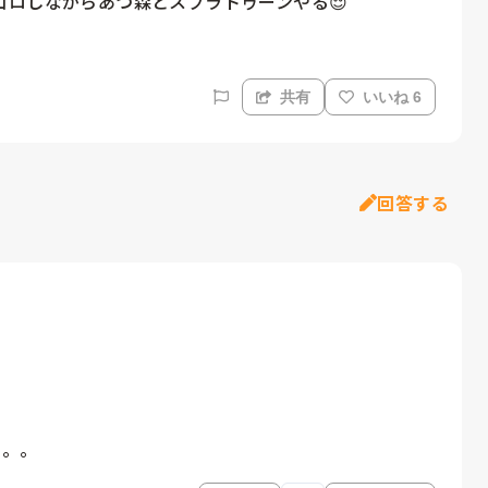
ロしながらあつ森とスプラトゥーンやる😌
共有
いいね 6
回答する
ぇ。。