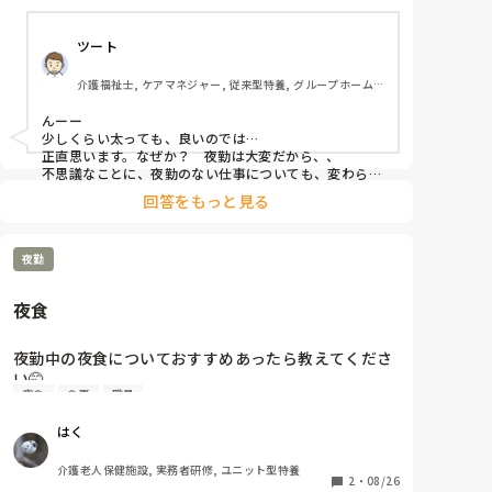
ちなみにカップラーメンは、お湯入れて食べようとし
た時ナースコール鳴ること多い気がする…

ツート
腹立ちますねえ
介護福祉士, ケアマネジャー, 従来型特養, グループホーム, 
デイサービス
んーー

少しくらい太っても、良いのでは…

正直思います。なぜか？　夜勤は大変だから、、

不思議なことに、夜勤のない仕事についても、変わらな
くなりました💧

回答をもっと見る
つまり、身体の生理的に、そうなってくるのか、と思っ
たのを覚えています…

※ちなみに、Jadeさんは、由来、XJAPANですか？
夜勤
夜食
夜勤中の夜食についておすすめあったら教えてくださ
い🤭

夜食
食事
職員
私はいつもラーメン・焼きそば・ちゃんぽんなどの即
席麺を食べています。
はく
介護老人保健施設, 実務者研修, ユニット型特養
2
・
08/26