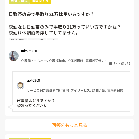
お金・給料
👑殿堂入り
日勤帯のみで手取り21万は良い方ですか？
夜勤なし日勤帯のみで手取り21万っていい方ですかね？

夜勤は体調面考慮してしてません。

処遇改善
ボーナス
手当
内訳は

基本給 18万

miyumero
資格手当 3万

介護職・ヘルパー, 介護福祉士, 初任者研修, 実務者研修, 小
住宅手当 1万(持ち家の方も)

54
・
01/27
規模多機能型居宅介護
処遇改善一律 3万

交通費です。

qol0309
ボーナスは去年9月にスタートしたばかりの職場だから、次
サービス付き高齢者向け住宅, デイサービス, 訪問介護, 実務者研修
の夏のボーナスまでわかりません。

夏冬とでるそうです。

仕事量はどうですか？

頑張ってください
16年介護の仕事してきて、やっと20万超えたー！って喜ん
でますが💦

回答をもっと見る
物価高だから、もうちょっと給料あげて欲しい気持ちはあり
ます😢
