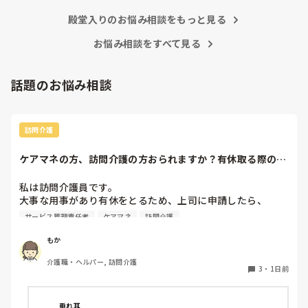
あまりにも酷いと感じています。

殿堂入りのお悩み相談をもっと見る
お悩み相談をすべて見る
皆さんのご意見を頂ければと思います。
話題のお悩み相談
訪問介護
ケアマネの方、訪問介護の方おられますか？有休取る際の、
利用者やケアマネ...
私は訪問介護員です。

大事な用事があり有休をとるため、上司に申請したら、

代わりに訪問する職員を考えるとのこと。

サービス管理責任者
ケアマネ
訪問介護
また、利用者に対しては、私は利用者とよくプライベートの
話などもしたりと仲が良いため（←表現の仕方良くないかも
もか
です、すみません）こういう理由で休みをとるから、代わり
介護職・ヘルパー, 訪問介護
の人になるけどいいかという相談をしていました。利用者か
3
・
1日前
らは、「全然いいよ！優先してね」と言ってくださって、代
わりはいらないから中止でいいよとのこと。このことを上司
に伝えたら、注意されました。

垂れ耳