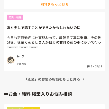
います
あまり、口数が少ない方です。

回答をもっと見る
あと介護職のイメージから、職業言うべきなのか?

女性に、好かれるコミュニケーション、あれば、教えて下さ
恋愛・結婚
い。

あと少しで話すことができたかもしれないのに
ちなみに今のグループホ―厶には、そういう方いません。

今日も定時過ぎに仕事終わって、着替えて車に乗車。その数
分後、後輩くんらしき人が自分の右斜め前の車に歩いて行っ
て乗ろうとしてるところを目撃😳

着替え
後輩
恋愛
仕事でやること1つあったけど明日でいいやって回したか
ら、もしその回した仕事をやって帰ってれば後輩くんと一緒
もっぴ
になってたかもと考えると、なんか悲しい😭

介護福祉士
さすがにまた車から降りて後輩くんに声かける勇気なんて当
2
・
05/19
たり前になくて...

そこで一歩踏み出せてれば進展あったかもしれないし、後輩
くんに彼女がいること分かって諦められたかもしれないの
「恋愛」のお悩み相談をもっと見る
に。なかなか帰りが一緒になるってないからチャンスだった
のに😭クソゥ。
👑お金・給料 殿堂入りお悩み相談