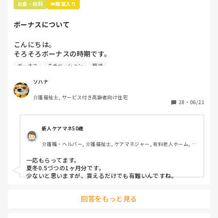
お金・給料
👑殿堂入り
ちなみに施設形態は看護小規模多機能型居宅介護です！
ボーナスについて
こんにちは。

そろそろボーナスの時期です。

ボーナスが無い所で働いているのですが、みんなはどのくら
ボーナス
モチベーション
職場
い貰えるのでしょうか？

無いところは少ないのでしょうか？
ソハナ
介護福祉士, サービス付き高齢者向け住宅
28
・
06/21
新人ケアマネ50歳
介護職・ヘルパー, 介護福祉士, ケアマネジャー, 有料老人ホーム, 小
規模多機能型居宅介護
一応もらってます。

夏冬0.5づつの1ヶ月分です。

少ないと思いますが、貰えるだけでも有難いんですね。
回答をもっと見る