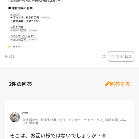
04/05
いいね 1
2
件の回答
回答する
me 
介護福祉士, 従来型特養, ショートステイ, デイサービス, 訪問介護, ユニ
ット型特養
そこは、お互い様ではないでしょうか？☺️