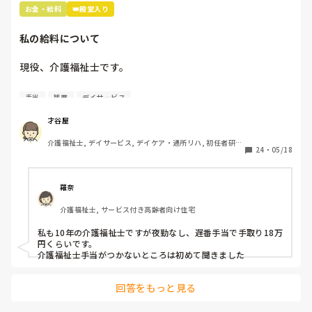
お金・給料
👑殿堂入り
私の給料について
現役、介護福祉士です。

男性、大卒、介護業界9年目です。

手当
残業
デイサービス
さて、本題です。

才谷屋
介護福祉士, デイサービス, デイケア・通所リハ, 初任者研
基本給は14万円、宿直手当てが3000円で

24
・
05/18
修, 実務者研修
週1回程度宿直勤務があります。

介護福祉士の資格手当はありません。

羅奈
かなりの薄給だと感じます。

介護福祉士, サービス付き高齢者向け住宅
宿直手当てがあってなんとか手取り

10万円いくかいかないかです。

私も10年の介護福祉士ですが夜勤なし、遅番手当で手取り18万
円くらいです。

田舎の社会福祉法人ですが

介護福祉士手当がつかないところは初めて聞きました
介護業界ではこれくらいですか？

回答をもっと見る
あたりまえの様に前残業・残業手当ては

ありません。全てサービス残業です。
