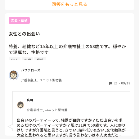
回答をもっと見る
そもそも借金する理由ってなんなのでしょうか。ただ返済して
も借金はすると思います。繰り返してるなら今後も同様のこと
を繰り返すのでは？
恋愛・結婚
女性との出会い
特養、老健など15年以上の介護福祉士の53歳です。穏やか
で温厚な、性格です。

SNS
恋愛
職種
今までいくつか施設で働きましたが、多くの女性スタッフと
の出会い、いろんな方と接してきて、話すと性格までわかる
バファローズ
ようになりました。

介護福祉士, ユニット型特養
過去、職場で複数人の方とラインはしましたが、ライン上の
21
・
09/28
会話だけでした。

今まで、恋愛お付き合いした事ありません。

女性の友達が欲しいと思っています。

真司
介護福祉士, ユニット型特養
11月から、月1回ぐらい、37歳から53歳まで.48歳から68歳
出会いのパーティーって､結婚が目的ですか？ただ出会いを求
まで。の20対20の、まじめな出会いのパ―テイに、参加し
めるだけのパーティーですか？私は11月で50歳です。人に寄り
ようと思っています。結婚相談所には入ってません。

けりですが介護職と言うと､きつい､給料低い&安い､交代勤務が
背は180センチ以上、78キロと大きい男なんですが、

大変と思われると思いますが｡言う言わないは本人次第だと思