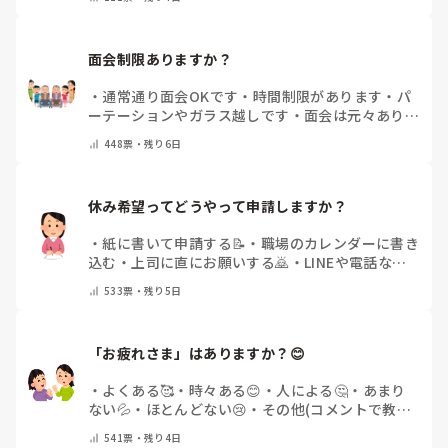
面会制限ありますか？
・
通常通り面会OKです
・
時間制限があります
・
パ
ーテーションやガラス越しです
・
面会は元々ありま
せん
・
その他（コメントで教えてください）
448
票・
残り6日
休み希望ってどうやって申請しますか？
・
紙に書いて申請する📝
・
職場のカレンダーに書き
込む
・
上司に直にお願いする🙇
・
LINEや電話など
で申請する
・
その他（コメントで教えてください）
533
票・
残り5日
「お疲れさま」はありますか？😊
・
よくある🥰
・
時々ある😊
・
人による🤔
・
あまり
ない💦
・
ほとんどない😢
・
その他(コメントで教え
てください)
541
票・
残り4日