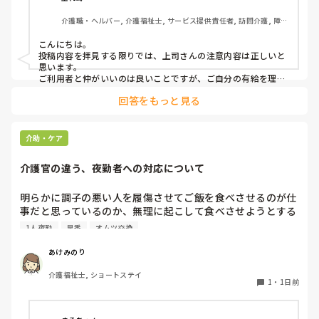
介護職・ヘルパー, 介護福祉士, サービス提供責任者, 訪問介護, 障害
上司の注意内容

福祉関連
→利用者に対して、こういう理由で有休をとると言ってはい
こんにちは。

けない。

投稿内容を拝見する限りでは、上司さんの注意内容は正しいと
→ケアマネに中止になることを伝える時は、有休をとるから
思います。

中止になったとは言わないこと。「中止にさせてもらうこと
ご利用者と仲がいいのは良いことですが、ご自分の有給を理由
にケアをキャンセルされるのは筋違いかと。

になった」ではなく「中止にさせてもらってもよろしいです
回答をもっと見る
それだけ、そのご利用者がもかさんのことを信頼されてるんで
か？」と聞くようにして。

しょうけど、もしもかさんご自身が体調不良でケアに行けない
場合のことを考えたら、他のスタッフも行けた方がローテーシ
と言われました。

ョン組めますよね。
介助・ケア
介護官の違う、夜勤者への対応について
私の考え対応が間違えていますか？
明らかに調子の悪い人を履傷させてご飯を食べさせるのが仕
事だと思っているのか、無理に起こして食べさせようとする
スタッフがいます。私が出勤して急変に気づき対応しました
1人夜勤
早番
オムツ交換
が、その後本人に聞き出しても自分の時は問題なかったか
（夜勤者）とか平気でドヤ顔でいます。

あけみのり
夜勤は1人夜勤です。その時はベトナム人と早番の2人体制で
介護福祉士, ショートステイ
したけども、どちらも急変対応に特化しておらず、この2人
1
・
1日前
が夜勤をすると見守り不足で大変になるんではないかなと危
惧してます。夜間はただオムツ交換変えればいい。トイレに
連れて行けばいい？寝るか寝ないか問題だみたい平気で言う