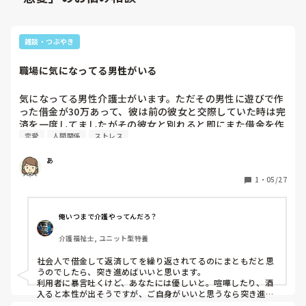
雑談・つぶやき
職場に気になってる男性がいる
気になってる男性介護士がいます。ただその男性に遊びで作
った借金が30万あって、彼は前の彼女と交際していた時は完
済を一度してましたがその彼女と別れると即にまた借金を作
恋愛
人間関係
ストレス
り、その彼女と別れた時また借金を作っていて、別れるまで
に完済もしませんでした。

あ
彼は元カノとは何度も別れたし別れても文句言われてたから
返せなかったけど君は違うし、私と付き合えるなら返済を頑
1
・
05/27
張るし、周りの彼と仲良い従業員の人も定期的に借金を返済
してるか聞いてくれてるし彼も頑張ってくれてるなら交際し
ても大丈夫と思いますか?

俺いつまで介護やってんだろ？
あとその男性は施設で一度問題行動多い利用者にうるせぇボ
介護福祉士, ユニット型特養
ケと暴言を吐きました。

色々不安になる要素が多いのですが、大丈夫でしょうか。彼
社会人で借金して返済してを繰り返されてるのにまともだと思
は私には凄く優しいし穏やかです

うのでしたら、突き進めばいいと思います。

利用者に暴言吐くけど、あなたには優しいと。喧嘩したり、酒
入ると本性が出そうですが、ご自身がいいと思うなら突き進め
ばいいと思います。
