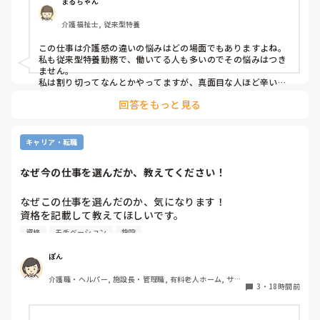
まるちゃん
ので人員が少ないため入らせていますが、きちんと見守りの
介護福祉士, 従来型特養
であれば夜勤も外すが管理者がオッケーを出しているので、
出勤日は誰かがどうにかなっているのではないかと怖すぎて
この仕事は介護感の違いの悩みはどの場面でもありますよね。

出勤するのが苦痛になります
私も従来型特養勤務で、働いてる人も多いのでその悩みはつき
ません。

私は割り切ってなんとかやってますが、真面目な人ほど辛いお
もいしてそうですよね。
回答をもっと見る
キャリア・転職
なぜ今の仕事を選んだか、教えてください！
なぜこの仕事を選んだのか、気になります！

資格を記載して教えてほしいです。

資格
モチベーション
施設
私は介護士です。

ぽん
帰省して中学の同級生と地元でご飯した時に、その人が介護
介護職・ヘルパー, 施設長・管理職, 有料老人ホーム, サー
の仕事をしていると聞いて、その時はあまり興味もてず、聞
3
・
18時間前
ビス付き高齢者向け住宅, 訪問介護, 介護事務, 初任者研修, 
き流してました。

障害福祉関連, 障害者支援施設