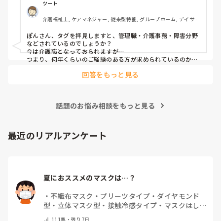
しかしUターン転職活動中にたまたま街でその人と会って、
ツート
流れでカフェで話して、

介護福祉士, ケアマネジャー, 従来型特養, グループホーム, デイサー
施設見学だけでも行ってみたら、実際に現場を見て素敵だと
ビス
思って決めました。
ぽんさん、タグを拝見しますと、管理職・介護事務・障害分野
などされているのでしょうか？

今は介護職となっておられますが…

つまり、何年くらいのご経験のある方が求められているのか、
それによってお伝えしたい事に少し違いが出てはきますね…　

回答をもっと見る
でも、せっかくのご質問、汎用的に普通に私の実際をお応えさ
せて頂きますね…　

一言で申せば、色んな仕事は‘数字＝結果やノルマ’が求められ
ます。それにら心底疲れた時に、「直接人様に優しくできる仕
話題のお悩み相談をもっと見る
事をしたい」と思ったから、ですね。本当は、なぜだからと言
って福祉に目が向いたか、など色々あるのですが、そこまでは
求められていない、と思いますので、端的に応えをお伝えさせ
て頂きました。

最近のリアルアンケート
同じ仲間として、その疑問もよーく分かるところでしたの
で、、
夏におススメのマスクは…？
・
不織布マスク
・
プリーツタイプ
・
ダイヤモンド
型
・
立体マスク型
・
接触冷感タイプ
・
マスクはしま
せん
・
その他(コメントで教えて下さい)
111
票・
残り7日