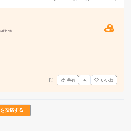
質問主
 訪問介護
共有
いいね
を投稿する