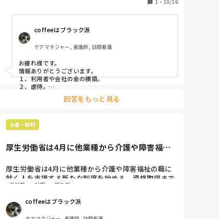
基本は｢労働者の行為が労働関係から即時排除も

1
・
10/16
初任者研修, 実務者研修, 障害福祉関連, 障害者支援施
設, 社会福祉士
やむを得ない｣のが基準です。退職届けを出さないと懲
戒解雇にする諭旨解雇もあるのはその判断が非常に難
coffeeはブラック派
しく、本人に判断させるという目的もあります。

介護業界で懲戒解雇案件となるのは

ケアマネジャー, 看護師, 訪問看護
１、利用者や会社の金の横領。

２、虐待。

お疲れ様です。

３、プライベートを含む酒酔い運転。

情報ありがとうございます。

４、犯罪行為をしたこと。　

１、利用者や会社の金の横領。

などです。

２、虐待。

３、プライベートを含む酒酔い運転。

２の判断は実際に虐待を行っているところを複数の職
回答をもっと見る
４、犯罪行為をしたこと。

員が見た以外は難しく、市町村が虐待と認めた場合か
よくテレビで流れてますね。

警察が介入し、逮捕案件となった場合とする場合があ
ります。

お金・給料
懲戒解雇された場合で会社と争いになった場合、

懲戒解雇になったら次の仕事就けなそうですね。
例えば虐待が理由の場合、虐待の事実がないと判断さ
厚生労働省は4月に他業種から介護や障害福祉
れれば、無効となります。また、普通解雇の場合は｢虐
の職に就く人を支援する新たな...
待はしてなかったかもしれないが、さらに調べたら利
厚生労働省は4月に他業種から介護や障害福祉の職に
用者の金を横領していたから解雇は有効だ｣とできま
就く人を支援する新たな制度を始める。資格取得まで
すが、懲戒解雇の場合は後から解雇事由を追加できま
再就職
就職
感染症
の研修費用や生活資金を国が支給するのに加え、就職
せん。

前に20万円を貸し出す。2年間就労すれば返済を免除
懲戒解雇処分になってその事実に覚えがなければ、

coffeeはブラック派
する。介護などの現場は人材確保に苦労しており、新
都道府県労働局か社会保険労務士会の労働相談(市役所
型コロナウイルス禍で失業した人を中心に2021年度に
とかでもしていることがあります)に行くことをおすす
ケアマネジャー, 看護師, 訪問看護