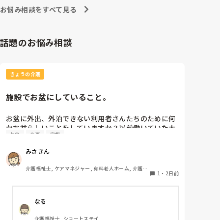
お悩み相談をすべて見る
皆さんのご意見を頂ければと思います。
話題のお悩み相談
きょうの介護
施設でお盆にしていること。
お盆に外出、外泊できない利用者さんたちのために何
かお盆らしいことをしていますか？以前働いていた大
お盆
食事
家族
きな施設では実際に住職さんを呼びご焼香できるよう
にそれ用のスペースを毎年設けていました。それ以外
みさきん
は、食事内容が変わる、家族が面会に来る…などでし
た。お盆まであと少しです。何かしていることがあれ
介護福祉士, ケアマネジャー, 有料老人ホーム, 介護老
ばぜひシェアよろしくお願いします。
1
・
2日前
人保健施設, グループホーム, 病院
なる
介護福祉士, ショートステイ