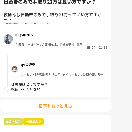
日勤帯のみで手取り21万は良い方ですか？
りの日々です。

経験が必要で前向きに頑張っていきたい気持ちと、施
夜勤なし日勤帯のみで手取り21万っていい方ですか
設に戻りたい気持ちが入り混じっています。

ね？

処遇改善
ボーナス
手当
夜勤は体調面考慮してしてません。

本当に情けない気持ちでいっぱいです。

miyumero
皆さんはそんな経験ありますか？
内訳は

基本給 18万

介護職・ヘルパー, 介護福祉士, 初任者研修, 実務者
資格手当 3万

54
・
01/27
研修, 小規模多機能型居宅介護
住宅手当 1万(持ち家の方も)

処遇改善一律 3万

qol0309
交通費です。

サービス付き高齢者向け住宅, デイサービス, 訪問介護, 実
ボーナスは去年9月にスタートしたばかりの職場だか
務者研修
ら、次の夏のボーナスまでわかりません。

仕事量はどうですか？

夏冬とでるそうです。

頑張ってください
16年介護の仕事してきて、やっと20万超えたー！って
喜んでますが💦

回答をもっと見る
物価高だから、もうちょっと給料あげて欲しい気持ち
はあります😢

お金・給料
👑殿堂入り
ちなみに施設形態は看護小規模多機能型居宅介護で