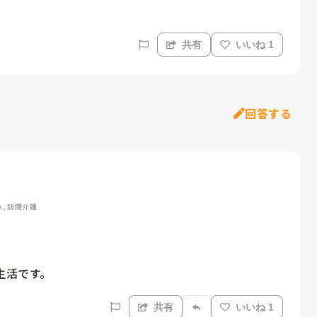
共有
いいね 1
回答する
, 訪問介護
生活です。
共有
いいね 1