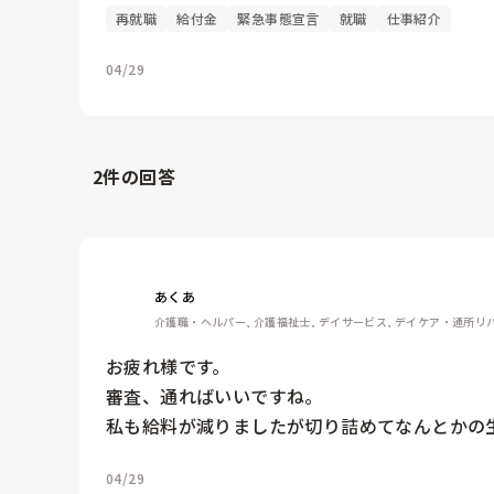
再就職
給付金
緊急事態宣言
就職
仕事紹介
04/29
2
件の回答
あくあ
介護職・ヘルパー, 介護福祉士, デイサービス, デイケア・通所リハ
お疲れ様です。

審査、通ればいいですね。

私も給料が減りましたが切り詰めてなんとかの
04/29