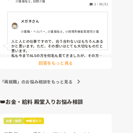
介護福祉士, 訪問介護
2
・
03/31
今まで、人間関係にも恵まれ、入居者様や利用者様と
メガネさん
も良い関係を気づけており、知識や技術も含め、自信
をもっているところがありました。

介護職・ヘルパー, 介護福祉士, 小規模多機能型居宅介護
面接の時に、施設と訪問介護の違いは、利用者様がヘ
人と人との仕事ですので、合う合わないはもちろんある
ルパーを選ぶ。いくら、頑張ってもダメな時もある
かと思います。ただ、その想いはとても大切なものだと
よ。と言われました。

思います。

私も今までALSの方を何名も見てきましたが、その方に
よって症状も違ったりして悩むことはたくさんありまし
その時も、そんなこと大丈夫と思っていたのですが、
回答をもっと見る
た。

今まさに自信喪失の日々です。

進行により徐々にコミュニケーションをとることも難し
くなってきた方もいましたが、何を求めているのか、家
介護保険の利用者様の他に、障害福祉サービスや重度
族さんと話をしたりなど、試行錯誤をしました。

「再就職」のお悩み相談をもっと見る
訪問も入っているのですが、幅広い利用者様に困惑の
情けなくなる必要はないと思います。

人柄がとても大切だと思うので、貴方様の思う介護を是
日々です、

非してください。
👑お金・給料 殿堂入りお悩み相談
ALS等の呼吸器をつけており、気切からの吸引や常に
緊張感のあるケアや、文字盤でコミュニケーションを
取る等のケアに、素人や自信がないのが伝わってしま
うのか、中々よい関係が気づけません。

お金・給料
👑殿堂入り
その人を理解したい気持ちに技術が追いつかず、空回