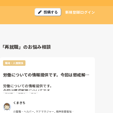
新規登録
ログイン
投稿する
「再就職」のお悩み相談
職場・人間関係
労働についての情報提供です。今回は懲戒解雇
についてです。懲戒解雇になる...
労働についての情報提供です。

今回は懲戒解雇についてです。

再就職
退職金
虐待
懲戒解雇になると再就職がかなり

厳しくなったり、退職金が支払われない

くまきち
など不利益が大きいので普通解雇より

基準は厳しくなります。

介護職・ヘルパー, ケアマネジャー, 精神保健福祉士, 