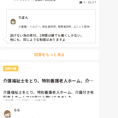
最低でも2万2千人の利用を目指す。

3
・
01/17
めします。

事実を理路整然と説明でき、

厚労省によると、再就職支援で返済免除つきの貸し付
一般の人から見て｢その解雇おかしいね｣と感じるもの
りぼん
けをするのは初めてとなる。全国のハローワークが求
があるなら法テラスをおすすめします。

職者に対して、資格取得から就職まで一体となった支
社会保険労務士は妥協点を探しますが、弁護士は理論
介護職・ヘルパー, 初任者研修, 実務者研修, ユニット型特
援パッケージを提案する。

で白黒つける傾向にあります。皆様が何を求めるの
養
か、それによって相談相手を探していって下さい。

逃げない為の貸付。2年間は嫌でも働くしかない。

他業種からでないといけないんですね😩

追伸

他にも、同じような制度はありますよ
貸し出して、期間はつけるから、御礼奉公と同じ感じ
労働基準監督署も話は聞いてはくれますが、解雇案件
ですよね😅

の場合、別の機関を紹介されるだけです。
せめて１年くくりにした方が気持ち的に楽そうですけ
回答をもっと見る
どね。

どうなんでしょう。
訪問介護
介護福祉士をとり、特別養護老人ホーム、介護
付き有料老人ホームで10年以...
介護福祉士をとり、特別養護老人ホーム、介護付き有
料老人ホームで10年以上働いてきました。

再就職
トラブル
訪問介護
ケアマネージャー をとったものの、結婚と引っ越しも
あったら、施設しか経験なかった事と、現場での仕事
らら
が好きだったこともあり、視野を広げるために、訪問
介護にも興味を持ち12月に再就職しました。
