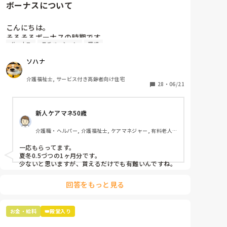
ボーナスについて
す！
こんにちは。

そろそろボーナスの時期です。

ボーナス
モチベーション
職場
ボーナスが無い所で働いているのですが、みんなはど
のくらい貰えるのでしょうか？

ソハナ
無いところは少ないのでしょうか？
介護福祉士, サービス付き高齢者向け住宅
28
・
06/21
新人ケアマネ50歳
介護職・ヘルパー, 介護福祉士, ケアマネジャー, 有料老人
ホーム, 小規模多機能型居宅介護
一応もらってます。

夏冬0.5づつの1ヶ月分です。

少ないと思いますが、貰えるだけでも有難いんですね。
回答をもっと見る
お金・給料
👑殿堂入り