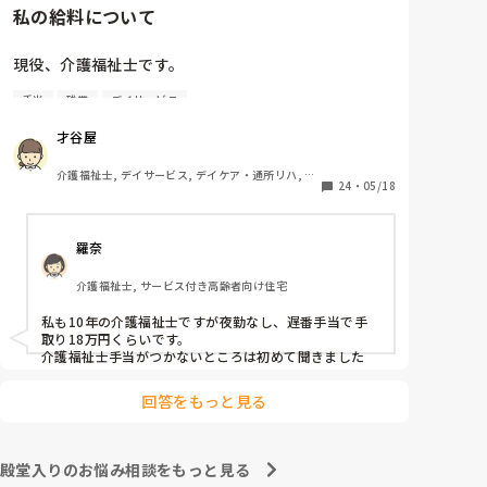
私の給料について
現役、介護福祉士です。

手当
残業
デイサービス
男性、大卒、介護業界9年目です。

才谷屋
さて、本題です。

介護福祉士, デイサービス, デイケア・通所リハ, 初
基本給は14万円、宿直手当てが3000円で

24
・
05/18
任者研修, 実務者研修
週1回程度宿直勤務があります。

介護福祉士の資格手当はありません。

羅奈
かなりの薄給だと感じます。

介護福祉士, サービス付き高齢者向け住宅
宿直手当てがあってなんとか手取り

10万円いくかいかないかです。

私も10年の介護福祉士ですが夜勤なし、遅番手当で手
取り18万円くらいです。

田舎の社会福祉法人ですが

介護福祉士手当がつかないところは初めて聞きました
介護業界ではこれくらいですか？

回答をもっと見る
あたりまえの様に前残業・残業手当ては

ありません。全てサービス残業です。

殿堂入りのお悩み相談をもっと見る
あまりにも酷いと感じています。
