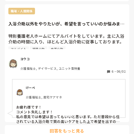
職場・人間関係
入浴介助以外をやりたいが、希望を言っていいのか悩みま
す。
特別養護老人ホームにてアルバイトをしています。主に入浴
介助の時間に入り、ほとんど入浴介助に従事しております。
今後、食事介助や、排泄介助にも入りたいと思っています
アルバイト
排泄介助
食事介助
が、そういった希望を出してもいいものなのか悩んでいま
す。施設として決まった時間に決まったことをやるスタッフ
ヨウコ
が、他の業務をやりたいという希望は管理者側として迷惑に
介護福祉士, デイサービス, ユニット型特養
なるのかなと考えています。ご助言いただければ幸いです。
6
・
06/02
けーぺ
介護福祉士, 居宅ケアマネ
お疲れ様です！

コメント失礼します！

私の意見では希望は言ってもいいと思います。ただ普段から任
されている入浴介助で質の高いケアをした上で希望を出すのが
回答をもっと見る