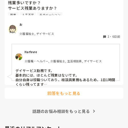
残業多いですか？

と思います。

サービス残業ありますか？

大人っぽいにこだわり持ち過ぎて、楽しく無いならやらなくて
残業
人手不足
モチベーション
良いかも！！位に思います。

仕事前後のサービス残業含めると

1日に何時間くらい働いていますか？

お
そこに、こだわり持てば、迷走するでしょうね。　大人っぽい
にこだわるのは、第3者であって、当事者は、そこにこだわり
介護福祉士, デイサービス
持ってる人、何人いてるのかな？私も、同じ悩み持ってました
2
・
6日前
が、最終結果は、多少子供っぽくても。楽しかったら良いじゃ
ん。が、私の行き着いた結果です。

Harfevre
それ見て言うのは、客観的に見てる、第3者か、主宰する側の
意見や印象の問題であって、当事者はそこにこだわる？？
介護職・ヘルパー, 介護福祉士, 生活相談員, デイサービス
デイサービス勤務です。

基本的には、ほとんど残業はないです。

自分自身は役職ついており、相談員業務もあるため、1日1時間
くらい残ってます…
回答をもっと見る
話題のお悩み相談をもっと見る