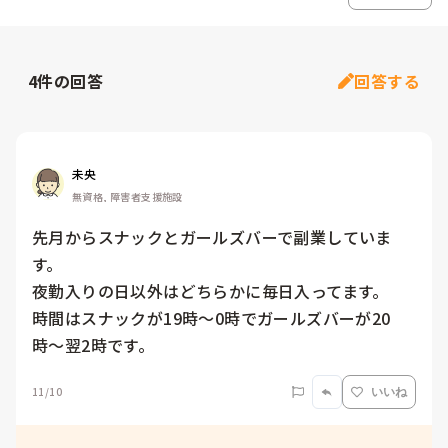
4
件の回答
回答する
未央
無資格, 障害者支援施設
先月からスナックとガールズバーで副業していま
す。

夜勤入りの日以外はどちらかに毎日入ってます。

時間はスナックが19時〜0時でガールズバーが20
時〜翌2時です。
11/10
いいね