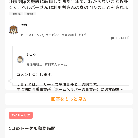
介護関係の施設に転職してまだ半年で、わからないことも多
句、お雛様、やる？　やったとして、食事、プレゼント位なも
くて。ヘルパーさんは利用者さんの身の回りのことをされま
のでしょ？

すが、その中にサ責という方がいらっしゃいます。サ責とは
サ高住
施設
何の略なのでしょうか？そひてどんな仕事をするのでしょう
って、考えたら、施設での○○イベントは、実際子供がやる事
かもしれないですよね？逆に孫や、子供にやってあげる側！！
か？
さお
なのが、大人ですよね？

PT・OT・リハ, サービス付き高齢者向け住宅
1
・
6日前
じゃあ！！逆に、最近の大人って何してる？ゲーム？漫画？プ
ラモデル、ハロウィンの仮想？ファミレス？でご飯、等々！！
遊ぶ大人めっちゃ多いよね？

ショウ
90代なら、大人がやる事ではない！！と言う概念かな？大人の
食べに行くのは、カウンターの寿司屋？フレンチ？

介護福祉士, 有料老人ホーム
そんなの考えたら、大人っぽいイベントって？本当に何？

コメント失礼します。

　ご飯食べる、プレゼントあげたり、もらったり。

後は、良くて旅行？位なものでしょ？

サ責」とは、「サービス提供責任者」の略です。

主に訪問介護事業所（ホームヘルパーの事業所）に必ず配置さ
なら、多少子供っぽいのかも知れないけど、楽しい！！って思
れている現場の責任者・リーダーのような立場の方を指しま
わせる事に、振り切ってしまえば？、と思います。

回答をもっと見る
す。

本当に大人っぽいは、｢何もやらない｣だろうと思います。大学
サービス付き高齢者向け住宅だと聞く機会が多いかもしれませ
生にひな祭り、端午の節句やろうぜ！！って、ならないよね？
んね。

デイサービス
やるとしたら、子供、高齢者施設位じゃない？？

施設で働いていると管理者になるので自分の施設では馴染みの
薄い役職ではありますが、勉強する時に覚えたのでそこまで詳
はしゃいでる時点で、子供っぽいって、思いません？

1日のトータル勤務時間
しく説明出来ず、すみません。お役に立てたら幸いです。
子供っぽいは、こだわらなくて良いかも、楽しいが優先事項だ