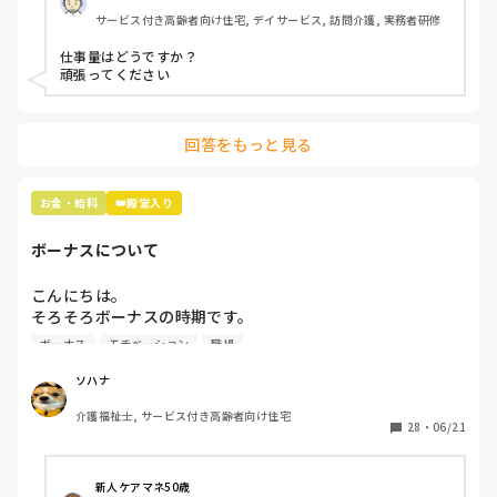
ボーナスは去年9月にスタートしたばかりの職場だから、次
サービス付き高齢者向け住宅, デイサービス, 訪問介護, 実務者研修
の夏のボーナスまでわかりません。

夏冬とでるそうです。

仕事量はどうですか？

頑張ってください
16年介護の仕事してきて、やっと20万超えたー！って喜ん
でますが💦

回答をもっと見る
物価高だから、もうちょっと給料あげて欲しい気持ちはあり
ます😢

お金・給料
👑殿堂入り
ちなみに施設形態は看護小規模多機能型居宅介護です！
ボーナスについて
こんにちは。

そろそろボーナスの時期です。

ボーナスが無い所で働いているのですが、みんなはどのくら
ボーナス
モチベーション
職場
い貰えるのでしょうか？

無いところは少ないのでしょうか？
ソハナ
介護福祉士, サービス付き高齢者向け住宅
28
・
06/21
新人ケアマネ50歳