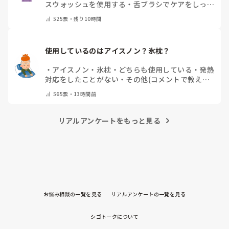
スウォッシュを使用する
・
舌ブラシでケアをしっか
りする
・
フリスクをかじる
・
自分の口臭は気にして
525
票・
残り10時間
いない
・
その他（コメントで教えてください）
使用しているのはアイスノン？氷枕？
・
アイスノン
・
氷枕
・
どちらも使用している
・
発熱
対応をしたことがない
・
その他(コメントで教えて
ください)
565
票・
13時間前
リアルアンケートをもっと見る
お悩み相談の一覧を見る
リアルアンケートの一覧を見る
シゴトークについて