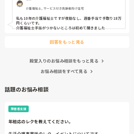
かなりの薄給だと感じます。

介護福祉士, サービス付き高齢者向け住宅
宿直手当てがあってなんとか手取り

10万円いくかいかないかです。

私も10年の介護福祉士ですが夜勤なし、遅番手当で手取り18万
円くらいです。

田舎の社会福祉法人ですが

介護福祉士手当がつかないところは初めて聞きました
介護業界ではこれくらいですか？

回答をもっと見る
あたりまえの様に前残業・残業手当ては

ありません。全てサービス残業です。

あまりにも酷いと感じています。

殿堂入りのお悩み相談をもっと見る
お悩み相談をすべて見る
皆さんのご意見を頂ければと思います。
話題のお悩み相談
障害者支援
年相応のレクを教えてください。
生活介護事業所のレク、イベントについてです。
