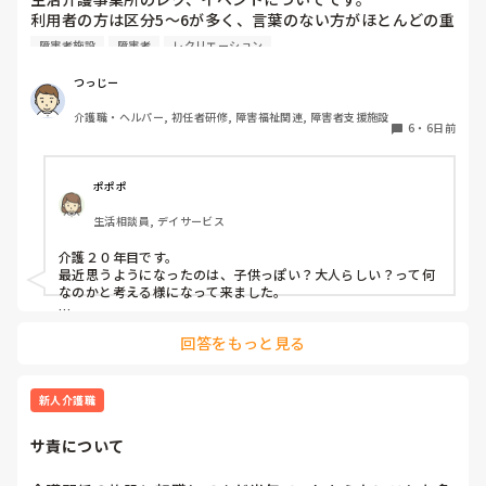
利用者の方は区分5〜6が多く、言葉のない方がほとんどの重
度〜最重度の方々です。

障害者施設
障害者
レクリエーション
レクやイベントを企画する際、どうしても子どもっぽいイベ
ントになりがちです。

つっじー
みなさん30代なので、年相応で、なおかつ本人たちが楽しめ
介護職・ヘルパー, 初任者研修, 障害福祉関連, 障害者支援施設
る企画のアイデアはないでしょうか？
6
・
6日前
ポポポ
生活相談員, デイサービス
介護２０年目です。

最近思うようになったのは、子供っぽい？大人らしい？って何
なのかと考える様になって来ました。

自分に置き換えて考えてみましょう。

回答をもっと見る
例えば運動会、大人になってやります？

敬老会、おばあちゃん？　又は、両親にするとしたら、孫つれ
新人介護職
て実家に行って、ご飯、プレゼント？外食と言う所ですかね？

サ責について
クリスマスもにたような、感じ？

そもそも、大人になって、イベントってやるのかな？端午の節