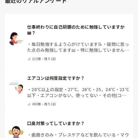
最近のリアルアンケート
仕事終わりに自己研鑽のために勉強していますか
📖？
・
毎日勉強するよう心がけています📝
・
疑問に思っ
た点のみ勉強してます📖
・
特に勉強していません
・
その他（コメントで教えてください）
215
票・
残り2日
エアコンは何度設定ですか？
・
28℃以上の設定
・
27℃、26℃
・
25，24℃
・
23℃
以下
・
エアコンがない、使ってない
・
その他(コメ
ントで教えてください)
490
票・
残り1日
口臭対策ってしていますか？
・
歯磨きのみ
・
ブレスケアなどを飲んでいる
・
マウ