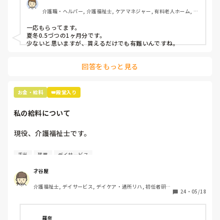
介護職・ヘルパー, 介護福祉士, ケアマネジャー, 有料老人ホーム, 小
規模多機能型居宅介護
一応もらってます。

夏冬0.5づつの1ヶ月分です。

少ないと思いますが、貰えるだけでも有難いんですね。
回答をもっと見る
お金・給料
👑殿堂入り
私の給料について
現役、介護福祉士です。

男性、大卒、介護業界9年目です。

手当
残業
デイサービス
さて、本題です。

才谷屋
介護福祉士, デイサービス, デイケア・通所リハ, 初任者研
基本給は14万円、宿直手当てが3000円で

24
・
05/18
修, 実務者研修
週1回程度宿直勤務があります。

介護福祉士の資格手当はありません。

羅奈