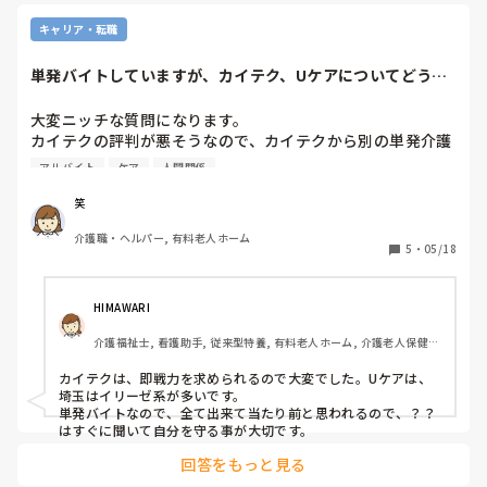
キャリア・転職
単発バイトしていますが、カイテク、Uケアについてどう思
われますか？
大変ニッチな質問になります。

カイテクの評判が悪そうなので、カイテクから別の単発介護
バイトに移ろうかと思っています。

アルバイト
ケア
人間関係
Uケアの評判をご存知の方はいらっしゃいますか？

以前はカイテクにいたけど、Uケアのしごとをやっている方
笑
いらっしゃいましたら、ご意見をお聞かせください。

介護職・ヘルパー, 有料老人ホーム
また、事業者側の方で、カイテク、Uケアについてどうお考
5
・
05/18
えでしょうか。
HIMAWARI
介護福祉士, 看護助手, 従来型特養, 有料老人ホーム, 介護老人保健施
設, サービス付き高齢者向け住宅, ショートステイ, デイサービス, 病
院, 初任者研修, 実務者研修, ユニット型特養, 小規模多機能型居宅介
カイテクは、即戦力を求められるので大変でした。Uケアは、
護
埼玉はイリーゼ系が多いです。

単発バイトなので、全て出来て当たり前と思われるので、？？
はすぐに聞いて自分を守る事が大切です。
回答をもっと見る