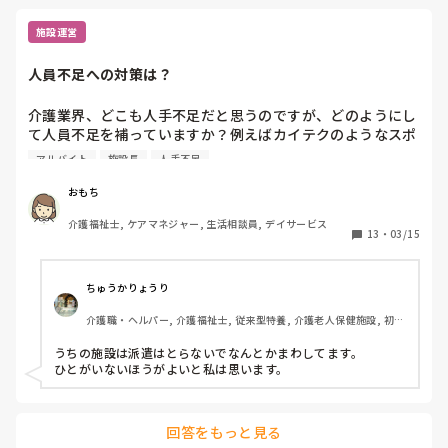
施設運営
人員不足への対策は？
介護業界、どこも人手不足だと思うのですが、どのようにし
て人員不足を補っていますか？例えばカイテクのようなスポ
ットバイトに入ってもらうとか、施設長や事務員も現場に出
アルバイト
施設長
人手不足
るとか、そもそも利用者さんの受け入れをお断りすると
か。。皆さんの事業所ではどのように対応していますか？
おもち
介護福祉士, ケアマネジャー, 生活相談員, デイサービス
13
・
03/15
ちゅうかりょうり
介護職・ヘルパー, 介護福祉士, 従来型特養, 介護老人保健施設, 初任
者研修, 実務者研修
うちの施設は派遣はとらないでなんとかまわしてます。

ひとがいないほうがよいと私は思います。
回答をもっと見る