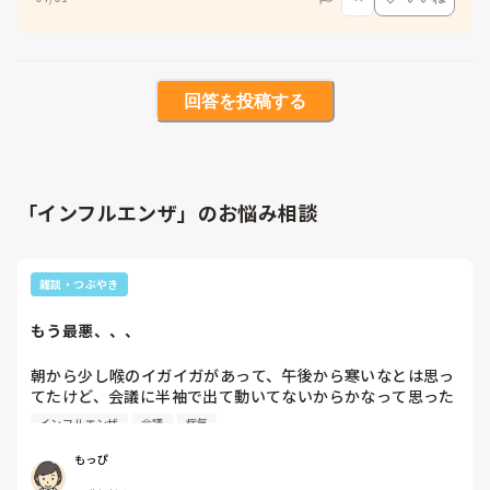
回答を投稿する
「インフルエンザ」のお悩み相談
雑談・つぶやき
もう最悪、、、
朝から少し喉のイガイガがあって、午後から寒いなとは思っ
てたけど、会議に半袖で出て動いてないからかなって思った
けど、帰ってお風呂上がって熱測ってみたら39度。一応検査
インフルエンザ
会議
病気
して陰性だったけど熱出てすぐした検査だから確証はないよ
ね...

もっぴ