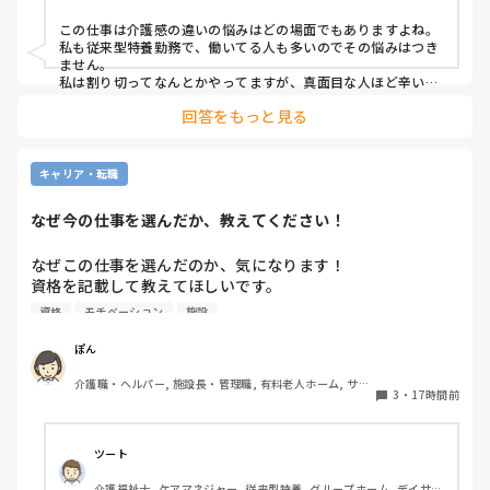
出勤日は誰かがどうにかなっているのではないかと怖すぎて
この仕事は介護感の違いの悩みはどの場面でもありますよね。

出勤するのが苦痛になります
私も従来型特養勤務で、働いてる人も多いのでその悩みはつき
ません。

私は割り切ってなんとかやってますが、真面目な人ほど辛いお
もいしてそうですよね。
回答をもっと見る
キャリア・転職
なぜ今の仕事を選んだか、教えてください！
なぜこの仕事を選んだのか、気になります！

資格を記載して教えてほしいです。

資格
モチベーション
施設
私は介護士です。

ぽん
帰省して中学の同級生と地元でご飯した時に、その人が介護
介護職・ヘルパー, 施設長・管理職, 有料老人ホーム, サー
の仕事をしていると聞いて、その時はあまり興味もてず、聞
3
・
17時間前
ビス付き高齢者向け住宅, 訪問介護, 介護事務, 初任者研修, 
き流してました。

障害福祉関連, 障害者支援施設
しかしUターン転職活動中にたまたま街でその人と会って、
ツート
流れでカフェで話して、

介護福祉士, ケアマネジャー, 従来型特養, グループホーム, デイサー