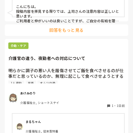
福祉関連
→利用者に対して、こういう理由で有休をとると言ってはい
こんにちは。

けない。

投稿内容を拝見する限りでは、上司さんの注意内容は正しいと
→ケアマネに中止になることを伝える時は、有休をとるから
思います。

中止になったとは言わないこと。「中止にさせてもらうこと
ご利用者と仲がいいのは良いことですが、ご自分の有給を理由
にケアをキャンセルされるのは筋違いかと。

になった」ではなく「中止にさせてもらってもよろしいです
回答をもっと見る
それだけ、そのご利用者がもかさんのことを信頼されてるんで
か？」と聞くようにして。

しょうけど、もしもかさんご自身が体調不良でケアに行けない
場合のことを考えたら、他のスタッフも行けた方がローテーシ
と言われました。

ョン組めますよね。
介助・ケア
介護官の違う、夜勤者への対応について
私の考え対応が間違えていますか？
明らかに調子の悪い人を履傷させてご飯を食べさせるのが仕
事だと思っているのか、無理に起こして食べさせようとする
スタッフがいます。私が出勤して急変に気づき対応しました
1人夜勤
早番
オムツ交換
が、その後本人に聞き出しても自分の時は問題なかったか
（夜勤者）とか平気でドヤ顔でいます。

あけみのり
夜勤は1人夜勤です。その時はベトナム人と早番の2人体制で
介護福祉士, ショートステイ
したけども、どちらも急変対応に特化しておらず、この2人
1
・
1日前
が夜勤をすると見守り不足で大変になるんではないかなと危
惧してます。夜間はただオムツ交換変えればいい。トイレに
連れて行けばいい？寝るか寝ないか問題だみたい平気で言う
まるちゃん
ので人員が少ないため入らせていますが、きちんと見守りの
介護福祉士, 従来型特養
であれば夜勤も外すが管理者がオッケーを出しているので、