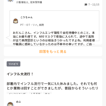
介護福祉士, 従来型特養
発で現在進行形で病気と戦闘中。

7
・
12/15
幸い利用者様や職員には感染していないとの事。

皆さんも気をつけて！
こうちゃん
PT・OT・リハ, 病院
おだんこさん、インフルエンザ陽性で自宅待機中とのこと、本
当にお疲れ様です。N95マスクで夜勤に入られて、途中で高熱
が出て病院受診というのは相当きつかったですよね。利用者様
や職員に感染していなかったのは不幸中の幸いですが、ご自身
の体調が心配です。医療従事者のインフルエンザ感染時の出勤
回答をもっと見る
停止について、現在のガイドラインでは「発症後5日間かつ解
熱後2日間(48時間)」が基本的な目安とされています。ただ、
医療・介護現場では免疫力の低い高齢者や患者さんと接触する
ため、より慎重な対応が求められます。CDCのガイドラインで
リハビリ
は、医療従事者は「熱が下がって24時間以上経過し、呼吸器症
状が改善するまで」勤務を控えることが推奨されています。お
インフル大流行！
だんこさんのように3日目に微熱と頭痛が再発している場合
は、まだウイルスが体内で活動している可能性があるので、無
理に復帰せず十分に休養を取ることが大切です。復帰のタイミ
部署内でインフル流行で一気に5人休みました。それでも何
ングは、解熱後2日経過していること、呼吸器症状(咳・鼻水・
とか業務は回すことができましたが、普段からそういったリ
のどの痛み)が軽快していること、全身倦怠感が改善しているこ
スクも考えながら業務をしないといけないなとつくづく思い
とを目安に、職場の産業医や上司と相談して決めるのが安全で
インフルエンザ
人手不足
休み
ました。皆さんのところでは、こういった事態に備えて、対
す。今は焦らずしっかり治してください。お大事にしてくださ
い☺️
策とかを考えていますか？

のふ