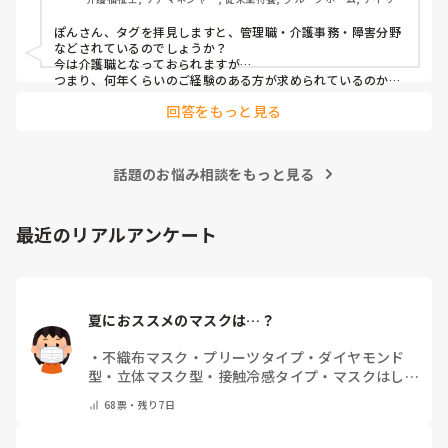
施設見学だけでも行ってみたら、実際に現場を見て素敵だと
ビス
思って決めました。
ぽんさん、タグを拝見しますと、管理職・介護事務・障害分野
などされているのでしょうか？

今は介護職となっておられますが…

つまり、何年くらいのご経験のある方が求められているのか、
それによってお伝えしたい事に少し違いが出てはきますね…　

回答をもっと見る
でも、せっかくのご質問、汎用的に普通に私の実際をお応えさ
せて頂きますね…　

一言で申せば、色んな仕事は‘数字＝結果やノルマ’が求められ
ます。それにら心底疲れた時に、「直接人様に優しくできる仕
話題のお悩み相談をもっと見る
事をしたい」と思ったから、ですね。本当は、なぜだからと言
って福祉に目が向いたか、など色々あるのですが、そこまでは
求められていない、と思いますので、端的に応えをお伝えさせ
て頂きました。

最近のリアルアンケート
同じ仲間として、その疑問もよーく分かるところでしたの
で、、
夏におススメのマスクは…？
・
不織布マスク
・
プリーツタイプ
・
ダイヤモンド
型
・
立体マスク型
・
接触冷感タイプ
・
マスクはしま
せん
・
その他(コメントで教えて下さい)
68
票・
残り7日