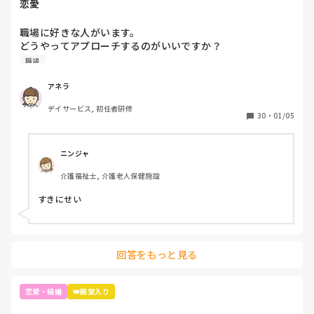
恋愛
職場に好きな人がいます。

どうやってアプローチするのがいいですか？

うわさになりたくはないです。
職場
アネラ
デイサービス, 初任者研修
30
・
01/05
ニンジャ
介護福祉士, 介護老人保健施設
すきにせい
回答をもっと見る
恋愛・結婚
👑殿堂入り