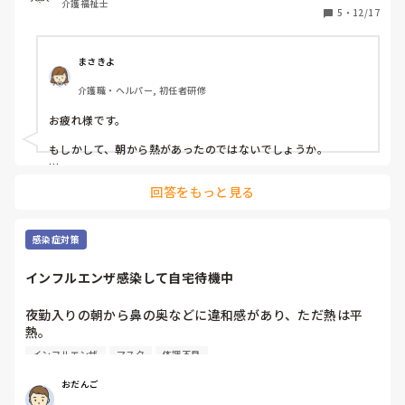
介護福祉士
顔面神経麻痺で1週間休んで、もしインフルだったらまた1週
5
・
12/17
間近く休まないといけない。職場に出す顔がないわ😭😭😭

そして、また親に色々言われるわ。日頃から運動しないから
って。

まさきよ
有給もどんどん減っていっちゃうし、1月のライブもまた余
介護職・ヘルパー, 初任者研修
計に行きにくくなっちゃった。でも、もう振り込んでしまっ
たから行かないわけにもいかない。行っても許されるだろう
お疲れ様です。

か？
もしかして、朝から熱があったのではないでしょうか。

モッピさんは休みたくて休んでいるわけではありません。仕方
回答をもっと見る
ない部分です。

運動したって、顔面神経麻痺もインフルもなるときはなりま
す。

感染症対策
病気は病気、ライブはライブ、割り切ってみませんか。
インフルエンザ感染して自宅待機中
夜勤入りの朝から鼻の奥などに違和感があり、ただ熱は平
熱。

出勤し、念の為N95マスクで夜勤開始。

インフルエンザ
マスク
体調不良
ただ夜中に高熱と倦怠感の中、夜勤をやりきり、すぐに病院
受診。しっかりインフルエンザ陽性。

おだんご
それから出勤停止で自宅内隔離。３日目から微熱と頭痛が再