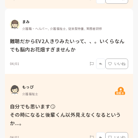
まみ
介護職・ヘルパー, 介護福祉士, 従来型特養, 実務者研修
難聴だからEV2人きりみたいって、、。いくらなん
でも脳内お花畑すぎませんか
04/01
いいね
もっぴ
質問主
介護福祉士
自分でも思います🙄

その時になると後輩くん以外見えなくなるという
か...。
04/01
いいね