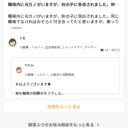
職場内に元カノがいますが、別の子に告白されました。同じ
職場でなければお...
職場内に元カノがいますが、別の子に告白されました。同じ
職場でなければおそらく付き合ってたと思いますが、断って
しまいました。

人間関係
彼女は欲しいですが、中途半端な気持ちで付き合うのはよく
ないし、周囲の目もとても気になりました。

とる
皆さんの職場に複数の方と付き合っていた方いますか？ま
介護職・ヘルパー, 生活相談員, ショートステイ, デイサービ
た、その方に対し何か思う事ありましたか？

14
・
06/11
ス, ユニット型特養
同じ経験された方がいれば、その方の話も聞きたいです。宜
しくお願い致します。
りりか
介護職・ヘルパー, 介護老人保健施設
おはようございます☀

前の職場の同期がそうでした。

私自身はその同期に対してモテるなぁーいいなぁーとしか思わ
回答をもっと見る
なかったです笑笑

実際可愛かったし笑笑

殿堂入りのお悩み相談をもっと見る
でも、他の女性職員からは男好きと裏で言われよく相談されて