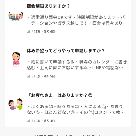
面会制限ありますか？
・
通常通り面会OKです
・
時間制限があります
・
パ
ーテーションやガラス越しです
・
面会は元々ありま
せん
・
その他（コメントで教えてください）
445
票・
残り6日
休み希望ってどうやって申請しますか？
・
紙に書いて申請する📝
・
職場のカレンダーに書き
込む
・
上司に直にお願いする🙇
・
LINEや電話など
で申請する
・
その他（コメントで教えてください）
530
票・
残り5日
「お疲れさま」はありますか？😊
・
よくある🥰
・
時々ある😊
・
人による🤔
・
あまり
ない💦
・
ほとんどない😢
・
その他(コメントで教え
てください)
540
票・
残り4日