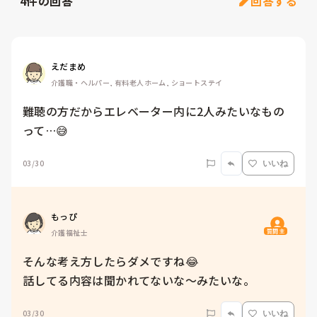
4
件の回答
回答する
えだまめ
介護職・ヘルパー, 有料老人ホーム, ショートステイ
難聴の方だからエレベーター内に2人みたいなもの
って…😅
03/30
いいね
もっぴ
質問主
介護福祉士
そんな考え方したらダメですね😂

話してる内容は聞かれてないな〜みたいな。
03/30
いいね