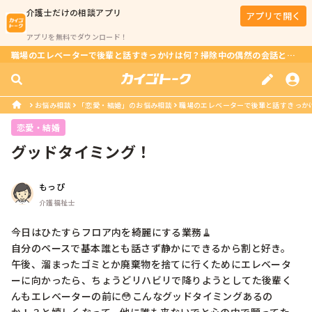
介護士
だけの相談アプリ
アプリで開く
アプリを無料でダウンロード！
職場のエレベーターで後輩と話すきっかけは何？掃除中の偶然の会話とは？
お悩み相談
「恋愛・結婚」のお悩み相談
職場のエレベーターで後輩と話すきっか
恋愛・結婚
グッドタイミング！
もっぴ
介護福祉士
今日はひたすらフロア内を綺麗にする業務🧹

自分のペースで基本誰とも話さず静かにできるから割と好き。

午後、溜まったゴミとか廃棄物を捨てに行くためにエレベータ
ーに向かったら、ちょうどリハビリで降りようとしてた後輩く
んもエレベーターの前に😳こんなグッドタイミングあるの