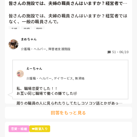
皆さんの施設では、夫婦の職員さんはいますか？経営者では
なく、一般の職員...
皆さんの施設では、夫婦の職員さんはいますか？経営者では
なく、一般の職員さんで。

うちの施設では、職員同士が結婚するとどちらかが辞めなく
夫婦
恋愛
施設
てはいけないという暗黙のルールがあります。周りの職員が
仕事がやりにくいからという理由です。

まめちゃん
介護職・ヘルパー, 障害者支援施設
そんなにやりにくいですか？

51
・
06/20
私はあんまりそういうのが気にならないタイプなので…
（笑）
えーちゃん
介護職・ヘルパー, デイサービス, 無資格
私、職場恋愛でした！！

お互い同じ職場で働くの嫌でした🤣

周りの職員の人に見られたりしてたしコソコソ話とかがあった
り嫌な思いあったり...

回答をもっと見る
だから今じゃ...旦那 他のとこで働いてますよ！

気が楽になり仕事しやすくなりました( *´꒳`*)

利用者様は結構旦那のこと気に入ってたみたいでしたけどね☺️
恋愛・結婚
👑殿堂入り
👌🏻