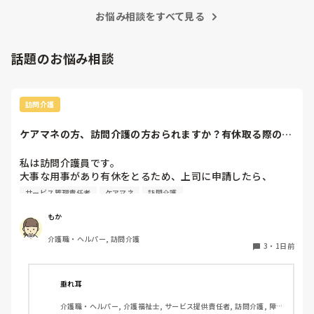
ました仲が良かったんで

お悩み相談をすべて見る
私個人的な意見として介護職って出会いないし男女が居ればそ
りゃ恋にも発展するだろうとゆう考えです

話題のお悩み相談
因みに介護職は職場恋愛率高いみたいですよ

私は同期にはちゃんと私情挟まずしっかり仕事すれば大丈夫だ
よとよく言ってましたよ。
訪問介護
ケアマネの方、訪問介護の方おられますか？有休取る際の、
利用者やケアマネ...
私は訪問介護員です。

大事な用事があり有休をとるため、上司に申請したら、

代わりに訪問する職員を考えるとのこと。

サービス管理責任者
ケアマネ
訪問介護
また、利用者に対しては、私は利用者とよくプライベートの
話などもしたりと仲が良いため（←表現の仕方良くないかも
もか
です、すみません）こういう理由で休みをとるから、代わり
介護職・ヘルパー, 訪問介護
の人になるけどいいかという相談をしていました。利用者か
3
・
1日前
らは、「全然いいよ！優先してね」と言ってくださって、代
わりはいらないから中止でいいよとのこと。このことを上司
に伝えたら、注意されました。

垂れ耳
介護職・ヘルパー, 介護福祉士, サービス提供責任者, 訪問介護, 障害
上司の注意内容
