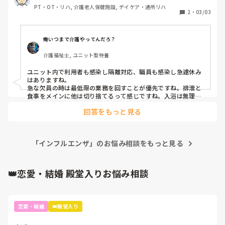
PT・OT・リハ, 介護老人保健施設, デイケア・通所リハ
2
・
03/03
俺いつまで介護やってんだろ？
介護福祉士, ユニット型特養
ユニット内で利用者も感染し隔離対応、職員も感染し急遽休み
はありますね。

急な欠員の時は最低限の業務を回すことが優先ですね。排泄と
食事をメインに他は切り捨てるって感じですね。入浴は無理で
すし、清潔を保つための清拭も週2が難しければ週1にするな
回答をもっと見る
ど。

そういう事態になった時に何を優先するのかを施設で決めるこ
とが大切だと思います。普段の業務を回す為には最低限この人
「インフルエンザ」のお悩み相談をもっと見る
数いないとできないから、これは諦めてこっちに人を回そうと
か。

インフルなど感染力の強いものに対して、職員も感染しないよ
うな対策は必須ですね。施設は利用者１人でも出れば拡大しま
👑恋愛・結婚 殿堂入りお悩み相談
すし、職員も移ります。N95マスクやガウンテクニックなど、
普段から感染を意識した行動が必要ですね。仕事以外でもそう
です。なるべく人混みを避ける、プライベートでもマスクを着
用するなど。
恋愛・結婚
👑殿堂入り