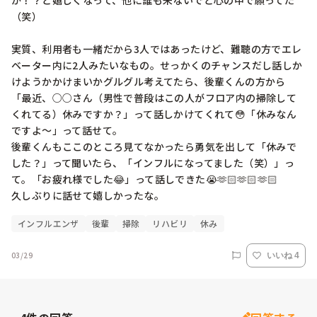
か！？と嬉しくなって、他に誰も来ないでと心の中で願ってた
（笑）

実質、利用者も一緒だから3人ではあったけど、難聴の方でエレ
ベーター内に2人みたいなもの。せっかくのチャンスだし話しか
けようかかけまいかグルグル考えてたら、後輩くんの方から
「最近、○○さん（男性で普段はこの人がフロア内の掃除して
くれてる）休みですか？」って話しかけてくれて😳「休みなん
ですよ〜」って話せて。

後輩くんもここのところ見てなかったら勇気を出して「休みで
した？」って聞いたら、「インフルになってました（笑）」っ
て。「お疲れ様でした😂」って話しできた😭🫶🏻🫶🏻🫶🏻

インフルエンザ
後輩
掃除
リハビリ
休み
03/29
いいね 4