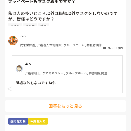
プライベートもマスク着用ですか？
気持ち少し暑さがマシな気がします。
私は人の多いところ以外は職場以外マスクをしないのです
が、皆様はどうですか？

職場が近いと人の目も気になるところですが、マスクの息苦
マスク
コロナ
職場
しさが苦手で💦コロナにもなったこともないので、余計とり
たいんですよね、、
もも
従来型特養, 介護老人保健施設, グループホーム, 初任者研修
26
・
11/09
あろ
介護福祉士, ケアマネジャー, グループホーム, 障害福祉関連
職場以外しないですね💦
回答をもっと見る
感染症対策
👑殿堂入り