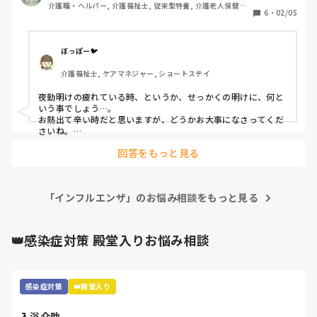
介護職・ヘルパー, 介護福祉士, 従来型特養, 介護老人保健施
6
・
02/05
設, 初任者研修, 実務者研修
ぼっぽー🐦
介護福祉士, ケアマネジャー, ショートステイ
夜勤明けの疲れている時、というか、せっかくの明けに、何と
いう事でしょう…。

お熱出て辛い時だと思いますが、どうかお大事になさってくだ
さいね。

早く良くなりますように🙏
回答をもっと見る
「インフルエンザ」のお悩み相談をもっと見る
👑感染症対策 殿堂入りお悩み相談
感染症対策
👑殿堂入り
入浴介助