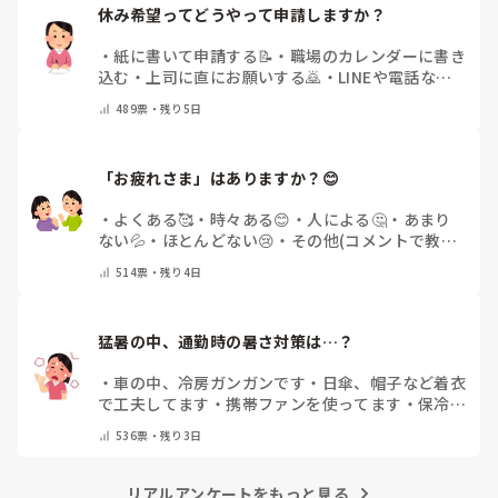
休み希望ってどうやって申請しますか？
・
紙に書いて申請する📝
・
職場のカレンダーに書き
込む
・
上司に直にお願いする🙇
・
LINEや電話など
で申請する
・
その他（コメントで教えてください）
489
票・
残り5日
「お疲れさま」はありますか？😊
・
よくある🥰
・
時々ある😊
・
人による🤔
・
あまり
ない💦
・
ほとんどない😢
・
その他(コメントで教え
てください)
514
票・
残り4日
猛暑の中、通勤時の暑さ対策は…？
・
車の中、冷房ガンガンです
・
日傘、帽子など着衣
で工夫してます
・
携帯ファンを使ってます
・
保冷剤
を持ち運んでいます
・
特に暑さ対策はしていませ
536
票・
残り3日
ん
・
その他（コメントで教えて下さい）
リアルアンケートをもっと見る