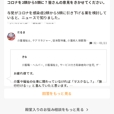
コロナを2類から5類に？皆さんの意見をきかせてください。
与党がコロナを感染症2類から5類に引き下げる案を検討して
いると、ニュースで知りました。

季節性インフルエンザと同じ扱いになるということですが、
インフルエンザ
感染症
コロナ
コロナはインフルエンザと違って、感染力が桁違いですし、
季節を問わず流行しますし、罹患しても治療薬がないので、
だるま
今よりも感染対策が緩和されるかもしれないことに不安しか
介護福祉士, ケアマネジャー, 従来型特養, 介護老人保健施
ありません。

32
・
01/21
設, ユニット型特養
皆さんは、どうお考えでしょうか？
きな
介護職・ヘルパー, 介護福祉士, サービス付き高齢者向け住宅, デイ
サービス, 病院, 訪問介護, 小規模多機能型居宅介護
お疲れ様です。

介護や福祉の仕事に関わっていなければ「マスクなし？」「旅
行行ける✨」と喜んでいたと思います。

回答をもっと見る
しかし、介護職でクラスターや命を落とされる方を目の当たり
にし、感染者が増え人手不足になる現場にいると、早まった判
断だと感じます。

殿堂入りのお悩み相談をもっと見る
インフルエンザと同等？

ワクチン接種や治療費の自己負担などきちんと見極めてからに