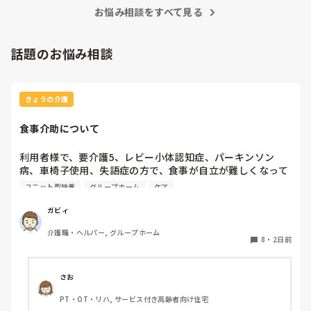
していただきたいですね…💦
お悩み相談をすべて見る
話題のお悩み相談
きょうの介護
食事介助について
利用者様で、要介護5、レビー小体認知症、パーキンソン
病、車椅子使用、失語症の方で、食事が自立が難しくなって
来ました。ご飯を、おにぎりにして、ご自分で手づかみで食
ユニット型特養
グループホーム
ケア
べてもらおうと、幼児が食べるくらいのおにぎりにしてま
す。食べられる時とスプーンを使っても難しい時がありま
ガビィ
す。おかずも、おにぎり同様、手づかみでたべてもらってる
介護職・ヘルパー, グループホーム
時があるのですが、難しい時は、職員が介助しています。ご
8
・
2日前
飯は、おにぎりで手づかみでもいいのかなと思いますが、お
かずの手づかみは、どうかなと思うのですが、皆さんはどう
思われますか？私は、自分の母親が手づかみで食べてるのを
さお
見たら、悲しくなります…職員さん、介助して下さいと思っ
PT・OT・リハ, サービス付き高齢者向け住宅
てしまいます…