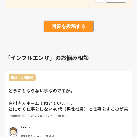
回答を投稿する
「インフルエンザ」のお悩み相談
職場・人間関係
どうにもならない事なのですが。
有料老人ホームで働いています。

とにかく仕事をしない40代（男性社員）と仕事をするのが苦
痛で仕方ありません。

夜勤専従
インフルエンザ
遅番
私も40代で彼より年上です。

コロナやインフルで隔離された利用者さんの対応はまずしま
ハマル
せん。

有料老人ホーム, 無資格