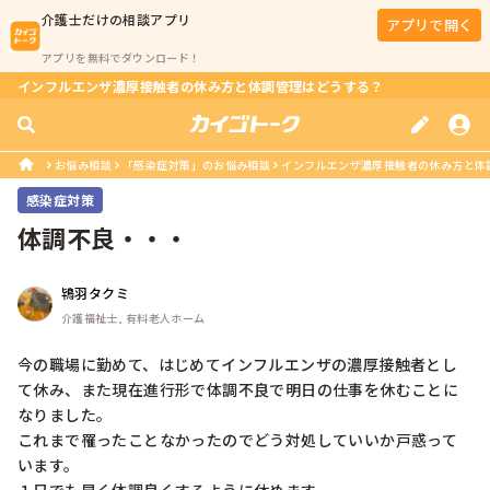
介護士
だけの相談アプリ
アプリで開く
アプリを無料でダウンロード！
インフルエンザ濃厚接触者の休み方と体調管理はどうする？
お悩み相談
「感染症対策」のお悩み相談
インフルエンザ濃厚接触者の休み方と体
感染症対策
体調不良・・・
鴇羽タクミ
介護福祉士, 有料老人ホーム
今の職場に勤めて、はじめてインフルエンザの濃厚接触者とし
て休み、また現在進行形で体調不良で明日の仕事を休むことに
なりました。

これまで罹ったことなかったのでどう対処していいか戸惑って
います。
