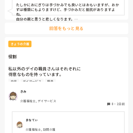
たしかにおにぎりは手づかみでも良いとはおもいますが、おか
ずは種類にもよりますけど、手づかみだと抵抗がありますよ
ね。

自分の親と思うと悲しくなります。

フルーツや温野菜とかならまだ良いでしょうけど。嚥下状態は
回答をもっと見る
どうなんでしょうか？とろみつけてたりするのを手づかみは抵
抗がありますね。
きょうの介護
役割
私以外のデイの職員さんはそれぞれに

得意なものを持っています。

自信
デイサービス
職員
裁縫や手作業など。

介助で言えば、要領よく動けたりと。

きみ
介護福祉士, デイサービス
今の私を振り返ってみたら…何も持っていないことが虚しく
8
・
2日前
なってきました…

利用者からは「素直に話聞いてくれる」・「言いやすい・頼
まなてぃ
みやすい」

介護福祉士, 訪問介護
って言われます。
