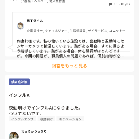
介護職・ヘルパー, 従来型特養
検査後インフルだと発覚。

してしてくれません。

13
・
01/02
幸いまわりに移ることなく済みましたが、これまで以上に対
転職も考えていないので、現状が変わることはないのです
策を徹底しなければと思いました。

が、せめて皆さんに気持ちを知って頂きたく投稿させて頂き
ました。
黒子ダイル
介護福祉士, ケアマネジャー, 生活相談員, デイサービス, ユニット型
特養
お疲れ様です。私の働いている施設では、出勤時と退勤時にセ
ンサーカメラで検温しています。熱がある場合、すぐに帰るよ
う指導しています。熱がある場合、休む職員がほとんどです
が。今回の問題が、職員個人の問題であれば、個別指導が必要
かと。休むことにより業務が滞り、他のスタッフの迷惑になる
回答をもっと見る
のは事実かもしれませんが、感染が拡がれば、個人の責任では
済まされないことにもなりますね。
感染症対策
インフルA
夜勤明けでインフルAになりました。

ついてないです。
インフルエンザ
夜勤明け
モチベーション
ちゅうかりょうり