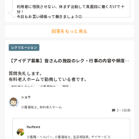
利用者に怪我させない、休まず出勤して真面目に働くだけで十
職員から見ての私は？って考えたら答えられる自信がないで
分！

す…

今日もお互い頑張って働きましょう😊
やだな、この自暴自棄…
回答をもっと見る
レクリエーション
【アイデア募集】皆さんの施設のレク・行事の内容や頻度を
教えてください
質問失礼します。

有料老人ホームで勤務している者です。

有料老人ホーム
介護福祉士
施設
他の施設様では、どのようなレクリエーションや行事を、ど
のくらいの頻度で行っているのか参考にさせていただきたく
ショウ
質問いたしました。

介護福祉士, 有料老人ホーム
うちの施設では現在、以下のような取り組みを行っていま
2
・
1日前
す。

毎月：「カフェ」と称して少し豪華なおやつとコーヒー・緑
Harfevre
茶等の提供、カレンダー作り

介護職・ヘルパー, 介護福祉士, 生活相談員, デイサービス