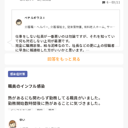
私は夜勤専従でなので、彼が遅番で組む事があるのですが、
6
・
03/11
隔離対象者への対応は全くしません。夕食を居室へ持ってい
くことも、配薬することもありません。

手のかかる利用者さんの居室誘導もしません。

ベテルギウスⅡ
利用者さんからも、『兄ちゃんはずっと立ってテレビ見て
介護職・ヘルパー, 介護福祉士, 従来型特養, 有料老人ホーム, サービ
る』と認識しされるくらい仕事をしていません。

ス付き高齢者向け住宅, デイサービス, 初任者研修, 実務者研修, ユニ
そのくせ、自分より立場の弱い職員に対しては高圧的で、や
ット型特養
仕事をしない社員が一番悪いのは勿論ですが、それを知ってい
りたくない作業は全て丸投げ。

て何も対応しない上司が最悪です。

上司に何度も相談しましたが、彼と揉めたくないからか、状
完全に職務怠慢、給与泥棒なので、社長などの更に上の役職者
況は改善されるどころか、何をしても誰も何も言えないと図
に早急に報連相した方がいいかと思います。

普通にクビ案件ですね。
に乗って、その怠慢さはエスカレートする一方です。

回答をもっと見る
そんな彼ですが、私の事は嫌いではないようで、機嫌がいい
時は色々と話しかけてきます。

私もあしらう事ができず、無難に話しを合わせるのですが、
感染症対策
苦痛以外のなにものでもありません。

むしろ、会話すらしたくないし、顔も見たくないくらい嫌い
職員のインフル感染
です。

年齢的にも転職はリスクが大きいなと感じており、彼と組む
熱があるにも関わらず勤務してる職員がいました。

日をどうにかやり過ごす感じですが、彼が帰るまでの2時間
勤務開始数時間後に熱があることに気づきました。

がとんでもないストレスです。

普段通りの様子だったので全く気づきませんでした。

彼の為に働いている訳ではないし、利用者さんが少しでも快
インフルエンザ
施設
職員
急いで帰らせようとしましたが、帰ったら人足りなくて迷惑
適に過ごしてもらえたらと言う想いで仕事をしていますが、
かけるからとなかなか帰ろうとせず…

仕事の負荷が余りにも違い過ぎる事に憤りを感じます。

ゆい
熱あっているほうが迷惑だからと帰らせました。

繰り返しになりますが、上司は現実から目を背けて何も対応