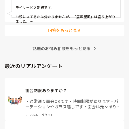
隔月： ランチのテイクアウトイベント

デイサービス勤務です。

その他： 季節ごとの定期的な行事(運動会や七夕など)

お役に立てるかは分かりませんが、「居酒屋風」は盛り上がり
ました。

ノンアルコール飲料に枝豆などのおつまみ、カラオケでデュエ
今の内容も喜ばれているのですが、最近少しマンネリ化して
回答をもっと見る
ットしたり…

きたなと感じており、新しく喜ばれるようなアイデアを探し
アルコールが入ってないのに「酔っちゃった」と雰囲気に呑ま
ています。

れてなのか、ほんのり顔が赤くなる方もいらっしゃいました。

企画の参考にさせていただきたいため、「うちは毎月こんな
参考になれば幸いです。

イベントをしている」「年〇回、こんな大型行事がある」
話題のお悩み相談をもっと見る
「マンネリ打破にこれが盛り上がった！」など、皆さんの施
あとは、寄せ植え(鉢にいくつかの苗を植える)やビンゴ大会な
設のリアルな内容やおすすめのレクをぜひ教えていただける
最近のリアルアンケート
と嬉しいです。

どうぞよろしくお願いいたします。
面会制限ありますか？
・
通常通り面会OKです
・
時間制限があります
・
パ
ーテーションやガラス越しです
・
面会は元々ありま
せん
・
その他（コメントで教えてください）
202
票・
残り6日