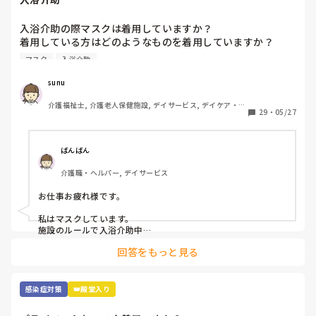
入浴介助の際マスクは着用していますか？

着用している方はどのようなものを着用していますか？

マスク
入浴介助
窓のない浴室で換気扇をつけてもサウナ状態でしんどいです
😓アドバイスください！
sunu
介護福祉士, 介護老人保健施設, デイサービス, デイケア・通
29
・
05/27
所リハ
ばんばん
介護職・ヘルパー, デイサービス
お仕事お疲れ様です。

私はマスクしています。

施設のルールで入浴介助中

息苦しい時は外してもよいと

回答をもっと見る
なっていますが、

なんとなく水飛沫とか飛んでくるのが嫌で

マスクしています。

使い捨てのマスクなので

感染症対策
👑殿堂入り
参考にならないかもですが、、、

その中でも冷感マスクを使用しています。
