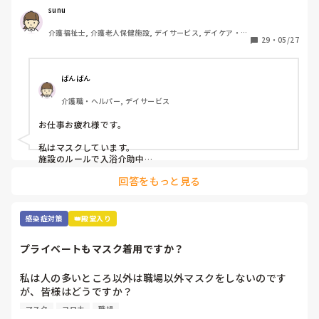
😓アドバイスください！
sunu
介護福祉士, 介護老人保健施設, デイサービス, デイケア・通
29
・
05/27
所リハ
ばんばん
介護職・ヘルパー, デイサービス
お仕事お疲れ様です。

私はマスクしています。

施設のルールで入浴介助中

息苦しい時は外してもよいと

回答をもっと見る
なっていますが、

なんとなく水飛沫とか飛んでくるのが嫌で

マスクしています。

使い捨てのマスクなので

感染症対策
👑殿堂入り
参考にならないかもですが、、、

その中でも冷感マスクを使用しています。

プライベートもマスク着用ですか？
気持ち少し暑さがマシな気がします。
私は人の多いところ以外は職場以外マスクをしないのです
が、皆様はどうですか？

職場が近いと人の目も気になるところですが、マスクの息苦
マスク
コロナ
職場
しさが苦手で💦コロナにもなったこともないので、余計とり