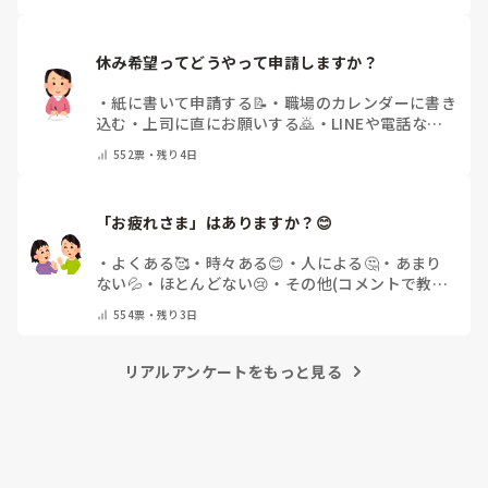
休み希望ってどうやって申請しますか？
・
紙に書いて申請する📝
・
職場のカレンダーに書き
込む
・
上司に直にお願いする🙇
・
LINEや電話など
で申請する
・
その他（コメントで教えてください）
552
票・
残り4日
「お疲れさま」はありますか？😊
・
よくある🥰
・
時々ある😊
・
人による🤔
・
あまり
ない💦
・
ほとんどない😢
・
その他(コメントで教え
てください)
554
票・
残り3日
リアルアンケートをもっと見る