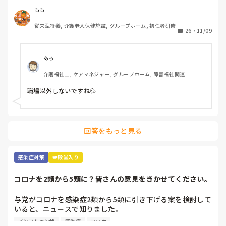
たいんですよね、、
もも
従来型特養, 介護老人保健施設, グループホーム, 初任者研修
26
・
11/09
あろ
介護福祉士, ケアマネジャー, グループホーム, 障害福祉関連
職場以外しないですね💦
回答をもっと見る
感染症対策
👑殿堂入り
コロナを2類から5類に？皆さんの意見をきかせてください。
与党がコロナを感染症2類から5類に引き下げる案を検討して
いると、ニュースで知りました。

季節性インフルエンザと同じ扱いになるということですが、
インフルエンザ
感染症
コロナ