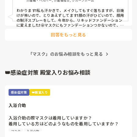
介護職・ヘルパー, 介護福祉士, グループホーム
わかります❗️私も汗かきで、メイクしてもすぐ落ちますが、日焼
けが怖いので、とりあえずしてます❗️顔の汗がひどいので、顔用
の制汗スプレーをして、今年から、リキッドファンデーション
に変えました❗️🤩マスクにもファンデーションつかないので、お
すすめです🥰
回答をもっと見る
「マスク」のお悩み相談をもっと見る
👑感染症対策 殿堂入りお悩み相談
感染症対策
👑殿堂入り
入浴介助
入浴介助の際マスクは着用していますか？

着用している方はどのようなものを着用していますか？

マスク
入浴介助
窓のない浴室で換気扇をつけてもサウナ状態でしんどいです