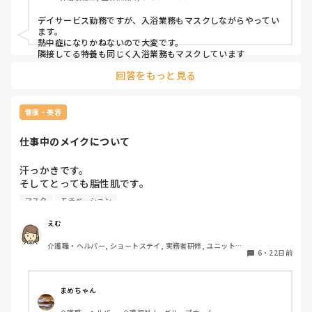
デイサービス勤務ですが、入浴業務もマスクしながらやってい
ます。

熱中症になりかねないので大変です。

隣接してる特養も同じく入浴業務もマスクしています
回答をもっと見る
健康・美容
仕事中のメイクについて
汗っかきです。

そしてとっても脂性肌です。

マスクしてても入浴介助でもある程度で構いませんので崩れ
マスク
モチベーション
ない下地・ファンデ等教えてくださいませんでしょうか。

自分のモチベの為にベースメイクは綺麗でいたいです…。

えむ
マスクもするし他は眉くらいしかしてないので…。
介護職・ヘルパー, ショートステイ, 実務者研修, ユニット型
6
・
22日前
特養
まめちゃん