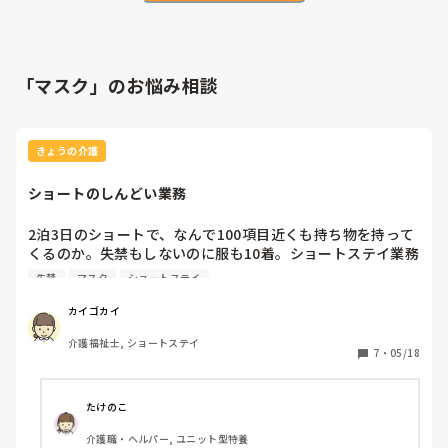
「マスク」のお悩み相談
きょうの介護
ショートのしんどい業務
2泊3日のショートで、なんで100項目近くも持ち物を持って
くるのか。失禁もしないのに服も10着。ショートステイ業務
の一番嫌いな仕事だ。荷物のチェックと退所のチェック。マ
失禁
マスク
ショートステイ
スクとかも箱で持ってくるから一枚ずつ出して数えてるけ
ど、衛生的にどうなんかなといつも思う。
カイゴカイ
介護福祉士, ショートステイ
7
・
05/18
たけのこ
介護職・ヘルパー, ユニット型特養