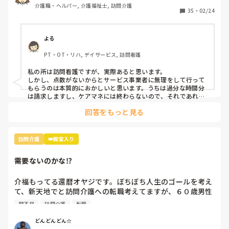
介護職・ヘルパー, 介護福祉士, 訪問介護
ケアマネに何度も伝えますが 「点数も無いし自費ももう使
35
・
02/24
えない」と言われ 認めてもらえません。

プランの変更も無く タダ働きです。

よる
PT・OT・リハ, デイサービス, 訪問看護
私の所は訪問看護ですが、実際あると思います。

しかし、点数がないからとサービス事業者に無理をして行って
もらうのは本質的におかしいと思います。うちは過分な時間分
は請求しますし、ケアマネには終わらないので、それであれば
外のサービスや家族などの協力を得るなど工夫してもらうよう
回答をもっと見る
に頼んでますね。
訪問介護
👑殿堂入り
需要ないのかな⁉️
介福もってる還暦オヤジです。ぼちぼち人生のゴールを考え
て、新天地でと訪問介護への転職考えてますが、６０歳男性
というと断られます。

理不尽
訪問介護
転職
需要ないのかな⁉️
どんどんどん☆