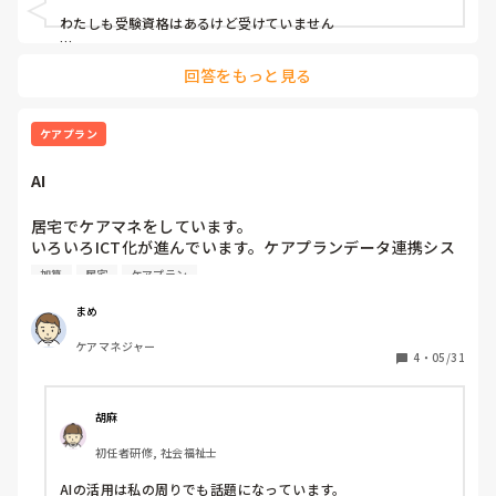
当時の受講票もつてるので、実務経験証明はいらないのです
わたしも受験資格はあるけど受けていません

が、もうすぐ期限きれそうなのでどうしようかな?と思って
施設は担当多いし全部見なきゃだから、大変そうなイメージで
います。
回答をもっと見る
すが…

介護保険制度はどんどん変わっていきそうですよね

結局その時代で何の仕事をしたいか、だと思います

ケアプラン
わたしは訪問のサ責が楽しいので、ケアマネは受けないし、受
AI
けるとしたらアラフォー、アラフィフになってからとかかなー
居宅でケアマネをしています。

いろいろICT化が進んでいます。ケアプランデータ連携シス
テムも利用が加算の算定条件にもなってきています。

加算
居宅
ケアプラン
その中でもみなさんは仕事でAIは使用しますか？
まめ
ケアマネジャー
4
・
05/31
胡麻
初任者研修, 社会福祉士
AIの活用は私の周りでも話題になっています。
