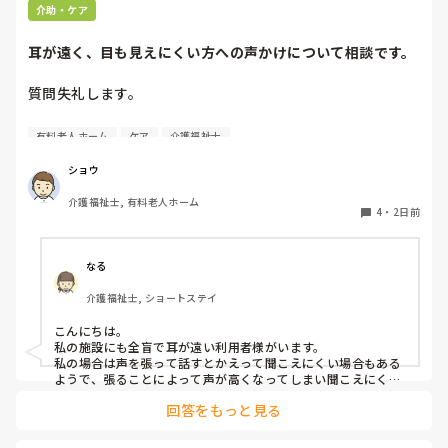
介助・ケア
耳が遠く、目も見えにくい方への声かけについて相談です。
質問失礼します。

耳が遠く、目もあまり見えていない利用者様への声かけにつ
有料老人ホーム
ケア
介護福祉士
いて質問です。

現在、私は「大きな声で、ゆっくり耳元でお話しする」とい
ショウ
う方法で対応しています。

介護福祉士, 有料老人ホーム
聞き取れると安心していただける方なので何とか理解しても
4
・
2日前
らっているのですが、毎日のことなのでかなり喉に負担がか
かり、痛めてしまうことがあります。

なる
みなさんの職場で、このような方と関わる際に工夫している
介護福祉士, ショートステイ
ことや、喉に負担をかけずに意思疎通ができる良い方法など
があればぜひ教えていただきたいです。

こんにちは。

私の施設にも全盲で耳が遠い利用者様がいます。

よろしくお願いします。
私の場合は声を張って話すとかえって聞こえにくい場合もある
ようで、張ることによって声が高くなってしまい聞こえにくい
のだと思います。その為少しトーンを落とし話しかけるように
回答をもっと見る
しています。

なかなか対応が難しいですよね💦