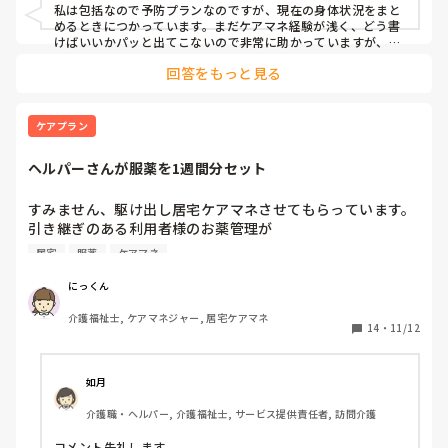
私は包括なので予防プランなのですが、現在の身体状況をまと
めるときにつかっています。まだケアマネ経験が浅く、どう書
けばいいかパッと出てこないので非常に助かっていますが、経
験がある方だとかえって面倒に感じるようでした🥲

回答をもっと見る
あとはAI議事録ツールを活用し、会議録をまとめたりしていま
す。

記録入力やfax業務など、、効率よくなるといいなぁと感じて
います。
ケアプラン
ヘルパーさんが服薬を1週間分セット
すみません、駆け出し居宅ケアマネさせてもらっています。

引き継ぎのある利用者様のお薬管理が

居宅
服薬
ケアマネ
ヘルパーさんによる1週間分位の薬を玉薬一包化と、漢方を
ホチキスで止めて

にっくん
更に袋に日付書き、朝昼ときちんと分けてセットしてくれて
介護福祉士, ケアマネジャー, 居宅ケアマネ
います

14
・
11/12
体調安定されている方で、そうしてもらうことで本人様はき
ちんと服薬でき、デイサービス職員もお迎え時に薬の飲み忘
如月
れがないことの確認が出来ています。

介護職・ヘルパー, 介護福祉士, サービス提供責任者, 訪問介護
引き継ぎ時担当ケアマネさんにヘルパーさんによるセットな
コメント失礼します。
