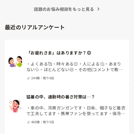
話題のお悩み相談をもっと見る
最近のリアルアンケート
「お疲れさま」はありますか？😊
・
よくある🥰
・
時々ある😊
・
人による🤔
・
あまり
ない💦
・
ほとんどない😢
・
その他(コメントで教え
てください)
244
票・
残り6日
猛暑の中、通勤時の暑さ対策は…？
・
車の中、冷房ガンガンです
・
日傘、帽子など着衣
で工夫してます
・
携帯ファンを使ってます
・
保冷剤
を持ち運んでいます
・
特に暑さ対策はしていませ
468
票・
残り5日
ん
・
その他（コメントで教えて下さい）