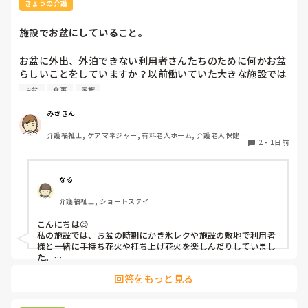
きょうの介護
施設でお盆にしていること。
お盆に外出、外泊できない利用者さんたちのために何かお盆
らしいことをしていますか？以前働いていた大きな施設では
実際に住職さんを呼びご焼香できるようにそれ用のスペース
お盆
食事
家族
を毎年設けていました。それ以外は、食事内容が変わる、家
族が面会に来る…などでした。お盆まであと少しです。何か
みさきん
していることがあればぜひシェアよろしくお願いします。
介護福祉士, ケアマネジャー, 有料老人ホーム, 介護老人保健施
2
・
1日前
設, グループホーム, 病院
なる
介護福祉士, ショートステイ
こんにちは😊

私の施設では、お盆の時期にかき氷レクや施設の敷地で利用者
様と一緒に手持ち花火や打ち上げ花火を楽しんだりしていまし
た。

みさきんさんの住職さんを呼んでご焼香できる機会があるのは
回答をもっと見る
利用者様にとっても良い経験にもなりますね！