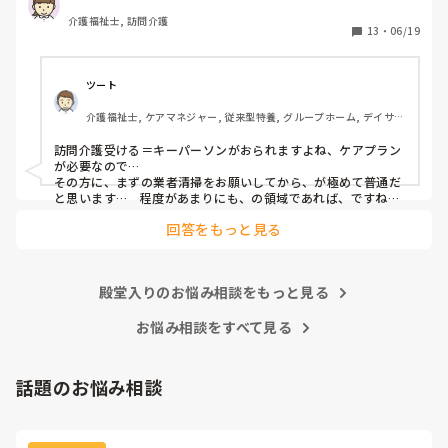
キッチンは使える状態ではありません。

介護福祉士, 訪問介護
トイレも素人が綺麗に復旧出来る状態ではありません。

13
・
06/19
ケアマネから掃除の支援も追加してもらえないかという話も
出ていますが、ネットで調べると、ごみ屋敷の清掃は訪問介
ツート
護の範囲内ではないとい記事が多いです。

介護福祉士, ケアマネジャー, 従来型特養, グループホーム, デイサー
主任は引き受けるつもりでいるようですが、状態が酷すぎて
ビス
ゾッとしてしまいます。

訪問介護受ける＝キーパーソンがおられますよね、ケアプラン
臭いもあるし、換気がされていないので、そのお宅に訪問し
が必要なので…

た後に同じ服装で次の支援になんて行けそうもありません。

その方に、まずの業者清掃をお願いしてから、が極めて普通だ
ごみ屋敷の対応について、アドバイス頂けるとありがたいで
と思います…　程度があまりにも、の領域であれば、ですね…

でないと、仕事が物理的にも、心情的にも出来ませんよね💧
す。
回答をもっと見る
殿堂入りのお悩み相談をもっと見る
お悩み相談をすべて見る
話題のお悩み相談