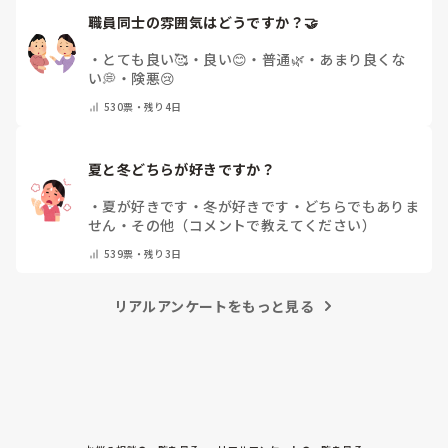
職員同士の雰囲気はどうですか？🤝
・
とても良い🥰
・
良い😊
・
普通🌿
・
あまり良くな
い💭
・
険悪😢
530
票・
残り4日
夏と冬どちらが好きですか？
・
夏が好きです
・
冬が好きです
・
どちらでもありま
せん
・
その他（コメントで教えてください）
539
票・
残り3日
リアルアンケートをもっと見る