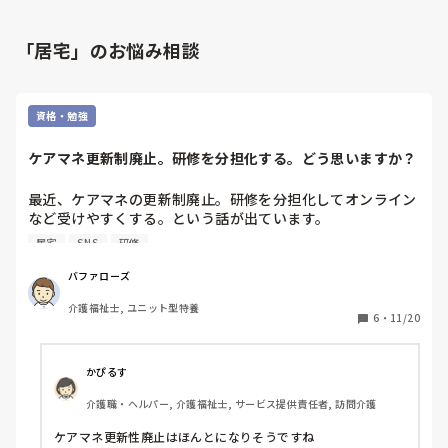
「居宅」のお悩み相談
資格・勉強
ケアマネ更新制廃止。研修を分担化する。どう思いますか？
最近、ケアマネの更新制廃止。研修を分担化してオンライン
など受けやすくする。という話が出ています。

居宅
SNS
研修
ケアマネ受験資格あるのですが、皆さんのケアマネの仕事に
対する厳しさ、どうしようかな?と思っています。

バファローズ
ケアマネに限らず、仕事してお金もらう事は、どんな仕事で
介護福祉士, ユニット型特養
も肉体的か精神的にしんどい、楽な仕事はないと思っていま
6
・
11/20
す。

介護経験15年以上あるので、施設ケアマネなら、介護兼務ケ
かぴるす
アマネ、居宅は、家族と受け入れ先の板ばさみ、仲介役で
介護職・ヘルパー, 介護福祉士, サービス提供責任者, 訪問介護
は?と思っています。

ケアマネ更新性廃止はほんとになりそうですね

4年前に受けましたが不合格でした。
