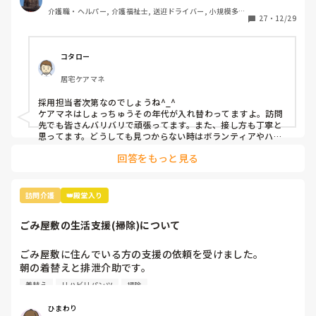
介護職・ヘルパー, 介護福祉士, 送迎ドライバー, 小規模多機
27
・
12/29
能型居宅介護
コタロー
居宅ケアマネ
採用担当者次第なのでしょうね^_^

ケアマネはしょっちゅうその年代が入れ替わってますよ。訪問
先でも皆さんバリバリで頑張ってます。また、接し方も丁寧と
思ってます。どうしても見つからない時はボランティアやハロ
ーワークの職業訓練から入ってみてはいかがでしょうか。
回答をもっと見る
訪問介護
👑殿堂入り
ごみ屋敷の生活支援(掃除)について
ごみ屋敷に住んでいる方の支援の依頼を受けました。

朝の着替えと排泄介助です。

着替え
リハビリパンツ
掃除
部屋のあちこちに汚染したリハパンやパットが置かれてあり
ます。

ひまわり