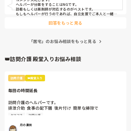
どは大丈夫と言われましたが、念の為ネット検索。結果まだ
ヘルパーが分薬をすることはNGです。

もやもやしており

訪看もしくは薬剤師が対応するのがベストです。

もしもヘルパーが行うのであれば、自立支援でご本人と一緒に
行うと記載しなければなりません。
ヘルパーさんによるある程度の日数のお薬セットは医療行為
回答をもっと見る
にはあたりませんか？

「居宅」のお悩み相談をもっと見る
👑訪問介護 殿堂入りお悩み相談
訪問介護
👑殿堂入り
毎回の時間延長
訪問介護のヘルパーです。

排泄介助  食事の配下膳  後片付け  簡単な掃除で

身体1生活2の1時間20分のサービスですが 

ケアマネ
訪問介護
利用者さんが食事に1時間近くかかり 

食後の片付けとベッドでの体制を整えたら毎回20分近くオー
月の裏側
バーです。
