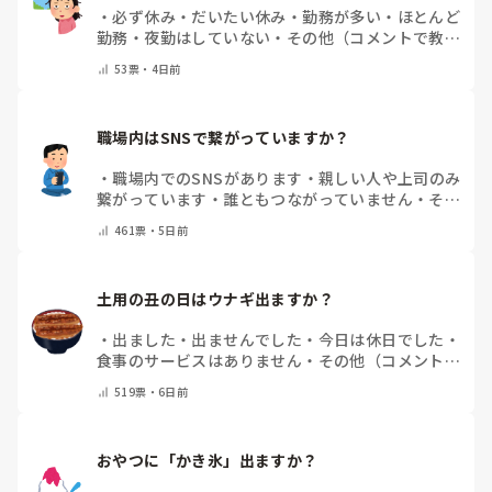
・
必ず休み
・
だいたい休み
・
勤務が多い
・
ほとんど
勤務
・
夜勤はしていない
・
その他（コメントで教え
てください）
53
票・
4日前
職場内はSNSで繋がっていますか？
・
職場内でのSNSがあります
・
親しい人や上司のみ
繋がっています
・
誰ともつながっていません
・
その
他（コメントで教えてください）
461
票・
5日前
土用の丑の日はウナギ出ますか？
・
出ました
・
出ませんでした
・
今日は休日でした
・
食事のサービスはありません
・
その他（コメントで
教えて下さい）
519
票・
6日前
おやつに「かき氷」出ますか？