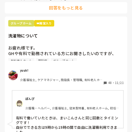
回答をもっと見る
グループホーム
👑殿堂入り
洗濯物について
お疲れ様です。

GHや有料で勤務されている方にお聞きしたいのですが、

ご利用されているお客様の衣類洗濯は

有料老人ホーム
認知症
グループホーム
どのようにされていますか？

週に何回、どのようなやり方でされていますか？

yuuk!
介護福祉士, ケアマネジャー, 施設長・管理職, 有料老人ホー
48
・
11/21
ム, グループホーム, 実務者研修
業務改善を行っており参考にさせて頂きたいので、よろしけ
ればご意見をおねがいします。
ぽんぴ
介護職・ヘルパー, 介護福祉士, 従来型特養, 有料老人ホーム, 初任者
研修, 実務者研修, 小規模多機能型居宅介護
有料で働いていたときは、まいこんさんと同じ回数とタイミン
グです！

自分でできる方は9時から19時の間で自由に洗濯機利用できま
した。