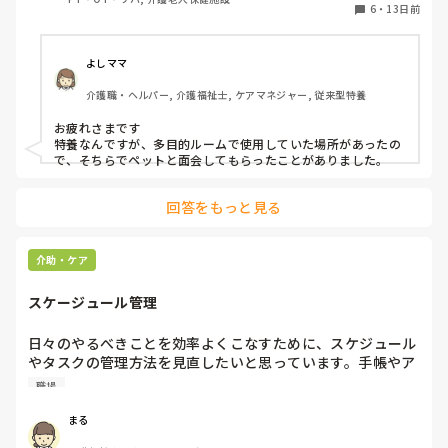
はご対応したいのですが…。何か私共と別の方法で対応され
6
・
13日前
たケースやアイデアがあればお教え願いたいです。
よしママ
介護職・ヘルパー, 介護福祉士, ケアマネジャー, 従来型特養
お疲れさまです

特養なんですが、多目的ルームで使用していた場所があったの
で、そちらでペットと面会してもらったことがありました。
回答をもっと見る
介助・ケア
スケージュール管理
日々のやるべきことを効率よくこなすために、スケジュール
やタスクの管理方法を見直したいと思っています。手帳やア
プリ、チェックリストなど、みなさんが実践している工夫や
職場
おすすめの管理ツールがあれば教えていただきたいです。日
常のスケジュール調整をスムーズに行うためのコツは何です
まる
か？