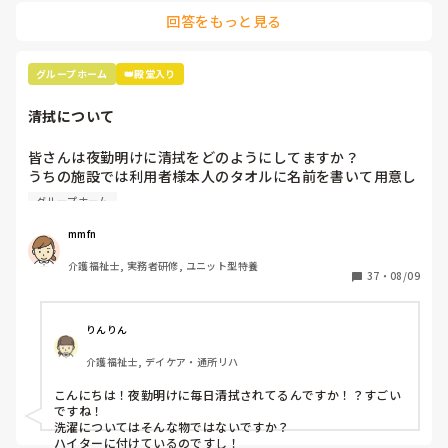
に１日を通して楽しみ、自立支援に繋がる事が提供できるので
回答をもっと見る
したらまだしもですが…

福祉施設で、介護保険上他の利用（デイサービスなど）が出来
ない施設ですので、絶対にレクリエーションには取り組むべき
です。ご家族意向、ケアプラン共に認知機能低下を促す、とあ
グループホーム
👑殿堂入り
ればやらないとなりますが、もちろん有り得ませんよね、、
清拭について
皆さんは夜勤明けに清拭をどのようにしてますか？

うちの施設では利用者様本人のタオルに名前を書いて用意し
て人肌ほどのお湯に清拭剤を入れて部分清拭をしたあと、、
グループホーム
ハイターにつけて9人皆さんの分をまとめて洗濯機で洗って
ます。今時、こんなやり方はいかがなものなのかと思って疑
mmfn
問に思ってます。良きアドバイスよろしくお願いします。
介護福祉士, 実務者研修, ユニット型特養
37
・
08/09
りんりん
介護福祉士, デイケア・通所リハ
こんにちは！夜勤明けに毎日清拭されてるんですか！？すごい
ですね！

洗濯についてはそんな物ではないですか？

ハイターに付けているのですし！