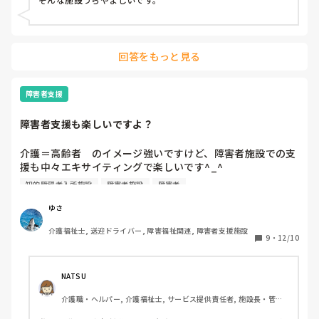
や将来資格取得に対する考えも是非とってほしいと強く言っ
てくれた。

実際働いてみないとわからないところも多々ありますが、も
っと早く出逢いたかったこの施設に。

回答をもっと見る
内定はもらっていないが、絶対貰いたいと久々に思いまし
た。

私みたいに施設のやり方に疑問を持ったりしてる人は参考に
障害者支援
してほしいと思います。

障害者支援も楽しいですよ？
長々とすいませんでした。
介護＝高齢者　のイメージ強いですけど、障害者施設での支
援も中々エキサイティングで楽しいです^_^

知的障碍者入所施設
障害者施設
障害者
知的　身体　ASD それぞれ何かしらの障害は持っているもの
の、眼が本当に純真無垢で癒されます。

ゆさ
介護福祉士, 送迎ドライバー, 障害福祉関連, 障害者支援施設
個々の特性を活かしながら生活している。

9
・
12/10
これだけで凄いことです！

もっともっと障害者支援に対して認知されると嬉しいです😃
NATSU
介護職・ヘルパー, 介護福祉士, サービス提供責任者, 施設長・管理
職, 障害福祉関連, 障害者支援施設