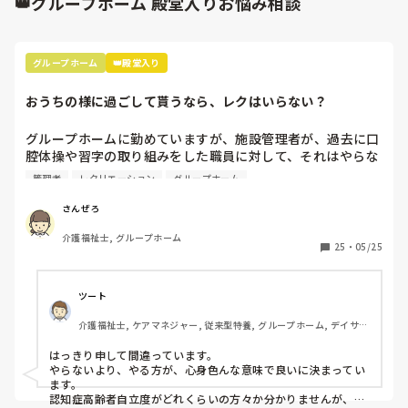
👑グループホーム 殿堂入りお悩み相談
グループホーム
👑殿堂入り
おうちの様に過ごして貰うなら、レクはいらない？
グループホームに勤めていますが、施設管理者が、過去に口
腔体操や習字の取り組みをした職員に対して、それはやらな
くていいと言った、と話しており、「だって自宅でそんなこ
管理者
レクリエーション
グループホーム
としないでしょ」「ここは自宅のように過ごして貰うんだか
ら」と言っていました。この意見を皆さんはどう思われます
さんぜろ
介護福祉士, グループホーム
25
・
05/25
ツート
介護福祉士, ケアマネジャー, 従来型特養, グループホーム, デイサー
ビス
はっきり申して間違っています。

やらないより、やる方が、心身色んな意味で良いに決まってい
ます。

認知症高齢者自立度がどれくらいの方々か分かりませんが、他