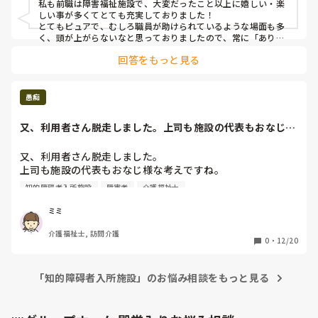
私も前職は障害福祉施設で、大変だったこと以上に嬉しい・楽
しい事が多くてとても充実しておりました！

とてもピュアで、むしろ職員が助けられているような場面も多
く、頭が上がらないなと思っておりましたので、常に「ありが
とうございます」という気持ちと声かけを忘れずに仕事してま
回答をもっと見る
した。

もっとスポットライトが当たるようになるといいですね😊
愚痴
又、利用者さん脱走しました。上司も施設の代表もおなじ様
な考えですね。明...
又、利用者さん脱走しました。

上司も施設の代表もおなじ様な考えですね。

明日に対策を考えるそうです。

知的障碍者入所施設
障害者
介護福祉士
今日の夜勤の方から、連絡あり、上司からそういう障害者だ
からと言われたそうです。

ミミ
気持ちがしんどいですね。

介護福祉士, 訪問介護
コロナ渦の中なので、自室で食事、お風呂とか介護者、他の
0
・
12/20
利用者さんとの接触少なくする事、ですね。後は事業所がど
うするか?
「知的障碍者入所施設」のお悩み相談をもっと見る