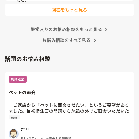
回答をもっと見る
殿堂入りのお悩み相談をもっと見る
お悩み相談をすべて見る
話題のお悩み相談
施設運営
ペットの面会
　ご家族から「ペットに面会させたい」というご要望があり
ました。当初衛生面の問題から施設の外でご面会いただいた
のですが、段々と状態がかわりお看取り寸前となった際に
施設
は、無理に外出していただくわけにもいかず、ビデオ通話で
お願いしました。

ymck
　ご本人にとっても大切なご家族かと思いますし、心情的に
PT・OT・リハ, 介護老人保健施設