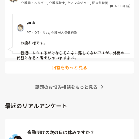
介護職・ヘルパー, 介護福祉士, ケアマネジャー, 従来型特養
4
・
13日前
ymck
PT・OT・リハ, 介護老人保健施設
　お疲れ様です。

　普通にレクするだけならそんなに難しくないですが、外出の
代替となると考えちゃいますよね。

　外出気分を味わっていただくために、納涼会みたいなことを
回答をもっと見る
やったりしてます。いつも出さない炭酸飲料をお出しして、花
火の映像を流すとかですね。

　うちの施設では予算がなくできないですけど、VRみたいなの
で旅行気分なんてのも在宅で外出できない方に提供されて評判
話題のお悩み相談をもっと見る
いい、なんて話も聞きました。予算があればやってみたいで
す。
最近のリアルアンケート
夜勤明けの次の日は休みですか？