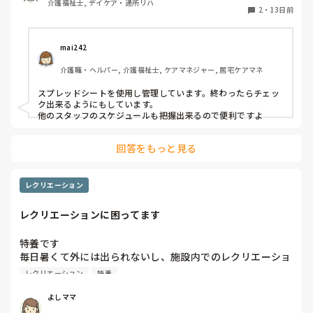
介護福祉士, デイケア・通所リハ
2
・
13日前
mai242
介護職・ヘルパー, 介護福祉士, ケアマネジャー, 居宅ケアマネ
スプレッドシートを使用し管理しています。終わったらチェッ
ク出来るようにもしています。

他のスタッフのスケジュールも把握出来るので便利ですよ
回答をもっと見る
レクリエーション
レクリエーションに困ってます
特養です

毎日暑くて外には出られないし、施設内でのレクリエーショ
ンはどんな事をされてますか？

レクリエーション
特養
よい案があったら教えてください。
よしママ