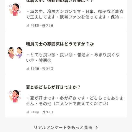
猛暑の中、通勤時の暑さ対策は…？
・
車の中、冷房ガンガンです
・
日傘、帽子など着衣
で工夫してます
・
携帯ファンを使ってます
・
保冷剤
を持ち運んでいます
・
特に暑さ対策はしていませ
461
票・
残り5日
ん
・
その他（コメントで教えて下さい）
職員同士の雰囲気はどうですか？🤝
・
とても良い🥰
・
良い😊
・
普通🌿
・
あまり良くな
い💭
・
険悪😢
524
票・
残り4日
夏と冬どちらが好きですか？
・
夏が好きです
・
冬が好きです
・
どちらでもありま
せん
・
その他（コメントで教えてください）
535
票・
残り3日
リアルアンケートをもっと見る