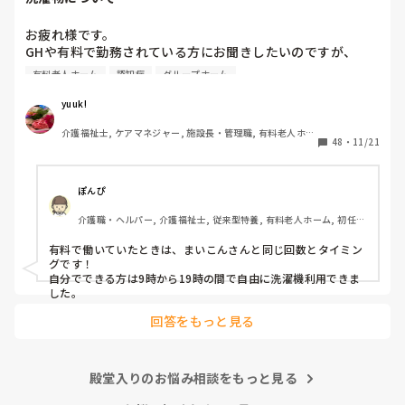
お疲れ様です。

GHや有料で勤務されている方にお聞きしたいのですが、

ご利用されているお客様の衣類洗濯は

有料老人ホーム
認知症
グループホーム
どのようにされていますか？

週に何回、どのようなやり方でされていますか？

yuuk!
介護福祉士, ケアマネジャー, 施設長・管理職, 有料老人ホー
48
・
11/21
ム, グループホーム, 実務者研修
業務改善を行っており参考にさせて頂きたいので、よろしけ
ればご意見をおねがいします。
ぽんぴ
介護職・ヘルパー, 介護福祉士, 従来型特養, 有料老人ホーム, 初任者
研修, 実務者研修, 小規模多機能型居宅介護
有料で働いていたときは、まいこんさんと同じ回数とタイミン
グです！

自分でできる方は9時から19時の間で自由に洗濯機利用できま
した。
回答をもっと見る
殿堂入りのお悩み相談をもっと見る