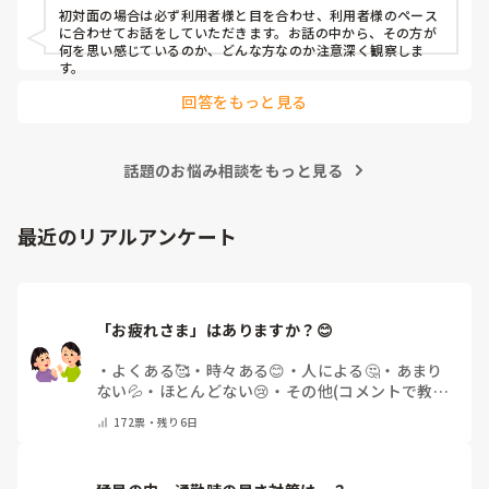
初対面の場合は必ず利用者様と目を合わせ、利用者様のペース
に合わせてお話をしていただきます。お話の中から、その方が
何を思い感じているのか、どんな方なのか注意深く観察しま
す。
回答をもっと見る
話題のお悩み相談をもっと見る
最近のリアルアンケート
「お疲れさま」はありますか？😊
・
よくある🥰
・
時々ある😊
・
人による🤔
・
あまり
ない💦
・
ほとんどない😢
・
その他(コメントで教え
てください)
172
票・
残り6日