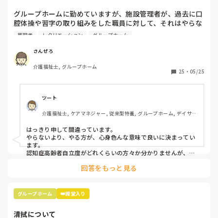
グループホームに勤めていますが、施設管理者が、過去に口
腔体操や習字の取り組みをした職員に対して、それはやらな
くていいと言った、と話しており、「だって自宅でそんなこ
管理者
レクリエーション
グループホーム
としないでしょ」「ここは自宅のように過ごして貰うんだか
ら」と言っていました。この意見を皆さんはどう思われます
さんぜろ
介護福祉士, グループホーム
25
・
05/25
ツート
介護福祉士, ケアマネジャー, 従来型特養, グループホーム, デイサー
ビス
はっきり申して間違っています。

やらないより、やる方が、心身色んな意味で良いに決まってい
ます。

認知症高齢者自立度がどれくらいの方々か分かりませんが、他
に１日を通して楽しみ、自立支援に繋がる事が提供できるので
回答をもっと見る
したらまだしもですが…

福祉施設で、介護保険上他の利用（デイサービスなど）が出来
ない施設ですので、絶対にレクリエーションには取り組むべき
です。ご家族意向、ケアプラン共に認知機能低下を促す、とあ
グループホーム
👑殿堂入り
ればやらないとなりますが、もちろん有り得ませんよね、、
清拭について