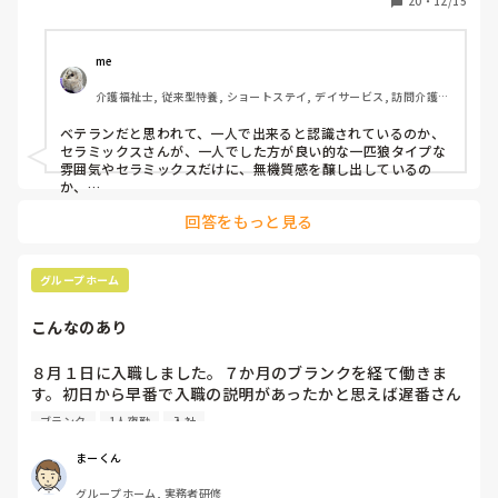
20
・
12/15
添う方の対応を行う。ご家族様の面会対応も。

「セラミックスさん来てくれたので、入浴業務入ります」
me 
「今日の◯階のカイテクさん、初めての方なので応援に入り
介護福祉士, 従来型特養, ショートステイ, デイサービス, 訪問介護, 
ます」って‥‥。

ユニット型特養
ベテランだと思われて、一人で出来ると認識されているのか、

他の階のカイテクさんは、常に他の職員と業務をし、ワンオ
セラミックスさんが、一人でした方が良い的な一匹狼タイプな
ペにはならない。その一方、こちらはフロアで5時間ワンオ
雰囲気やセラミックスだけに、無機質感を醸し出しているの
ペ。

か、

他の人達がペアの方が良いタイプだったり、同じテンションで
回答をもっと見る
声掛けや相談しない為、恐縮されているのか分かりませんが、

これで、同じ時給（日給）って、おかしくないですか？　業
交渉先は、カイテクさんかな？実は、カイテクさんが、「セラ
務内容や業務負荷に差をつけるなら、時給（日給）にも差を
ミックスさんがいるから、新人さんお願いね」って原因だった
つけてください。
りしてw
グループホーム
こんなのあり
８月１日に入職しました。７か月のブランクを経て働きま
す。初日から早番で入職の説明があったかと思えば遅番さん
が来なくてOJT担当者が急遽遅番になってしまい早番が何を
ブランク
1人夜勤
入社
するんだかわからないまま来週一人で早番です。昨日はいき
なりの夜勤でOJTはついたものの日勤帯の仕事もまともにし
まーくん
てないから利用者の顔と名前が一致せず右往左往、土曜日か
グループホーム, 実務者研修