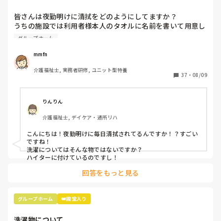
皆さんは夜勤明けに清拭をどのようにしてますか？

うちの施設では利用者様本人のタオルに名前を書いて用意し
て人肌ほどのお湯に清拭剤を入れて部分清拭をしたあと、、
グループホーム
ハイターにつけて9人皆さんの分をまとめて洗濯機で洗って
ます。今時、こんなやり方はいかがなものなのかと思って疑
mmfn
問に思ってます。良きアドバイスよろしくお願いします。
介護福祉士, 実務者研修, ユニット型特養
37
・
08/09
りんりん
介護福祉士, デイケア・通所リハ
こんにちは！夜勤明けに毎日清拭されてるんですか！？すごい
ですね！

洗濯についてはそんな物ではないですか？

ハイターに付けているのですし！
回答をもっと見る
グループホーム
👑殿堂入り
洗濯物について