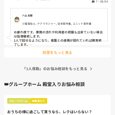
らは一人夜勤に連チャン…7ヶ月ぶりの夜勤はきつい。そう
7
・
08/04
言えば遅番もOJT無しで再来週から一人遅番だった。

皆さんの施設ではこんなことありますか？
ハム太郎
介護福祉士, ケアマネジャー, 従来型特養, ユニット型特養
お疲れ様です。業務の流れや利用者の把握も出来ていない場合
は指導継続します。

1人で回せるようになり、看護との連携が図れていれば教育終
了します。

OJTを行うには職員の人員を確保しないと教育できませんよね
回答をもっと見る
😅
「1人夜勤」のお悩み相談をもっと見る
👑グループホーム 殿堂入りお悩み相談
グループホーム
👑殿堂入り
おうちの様に過ごして貰うなら、レクはいらない？