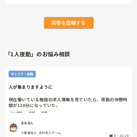
回答を投稿する
「1人夜勤」のお悩み相談
キャリア・転職
人が集まりますように
現在働いている施設の求人情報を見ていたら、夜勤の休憩時
間が120分になっていた。

実際は1人夜勤でピッチは常に持ち、夜中いつ起きてくるか
1人夜勤
休憩
退職
分からないご利用者様が数名いらっしゃる。起きて来ない日
はラッキー。休憩なんてあってないようなもの。ゆっくり休
るるるん
める時間なんてない。

介護福祉士, 有料老人ホーム
嘘つきにも程がある。というか、面接時に質問されたらなん
8
・
10/29