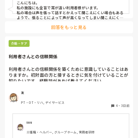
こんにちは。

私の施設にも全盲で耳が遠い利用者様がいます。

よろしくお願いします。
私の場合は声を張って話すとかえって聞こえにくい場合もある
ようで、張ることによって声が高くなってしまい聞こえにくい
のだと思います。その為少しトーンを落とし話しかけるように
回答をもっと見る
しています。

なかなか対応が難しいですよね💦
介助・ケア
利用者さんとの信頼関係
利用者さんとの信頼関係を築くために意識していることはあ
りますか。初対面の方と接するときに気を付けていることが
知りたいです。経験談があれば教えてください。
友
PT・OT・リハ, デイサービス
4
・
3日前
suu
介護職・ヘルパー, グループホーム, 実務者研修