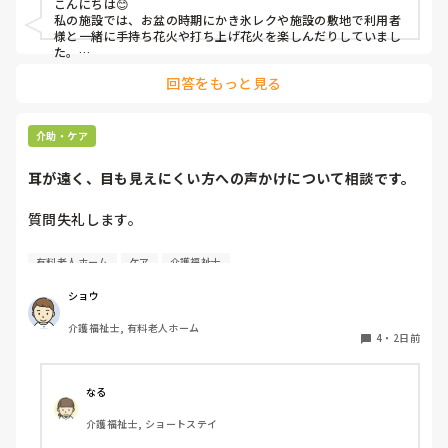
こんにちは😊

私の施設では、お盆の時期にかき氷レクや施設の敷地で利用者
様と一緒に手持ち花火や打ち上げ花火を楽しんだりしていまし
た。

みさきんさんの住職さんを呼んでご焼香できる機会があるのは
回答をもっと見る
利用者様にとっても良い経験にもなりますね！
介助・ケア
耳が遠く、目も見えにくい方への声かけについて相談です。
質問失礼します。

耳が遠く、目もあまり見えていない利用者様への声かけにつ
有料老人ホーム
ケア
介護福祉士
いて質問です。

現在、私は「大きな声で、ゆっくり耳元でお話しする」とい
ショウ
う方法で対応しています。

介護福祉士, 有料老人ホーム
聞き取れると安心していただける方なので何とか理解しても
4
・
2日前
らっているのですが、毎日のことなのでかなり喉に負担がか
かり、痛めてしまうことがあります。

なる
みなさんの職場で、このような方と関わる際に工夫している
介護福祉士, ショートステイ
ことや、喉に負担をかけずに意思疎通ができる良い方法など
があればぜひ教えていただきたいです。
