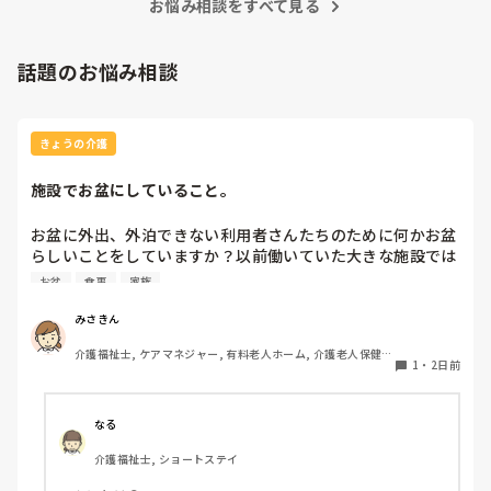
お悩み相談をすべて見る
話題のお悩み相談
きょうの介護
施設でお盆にしていること。
お盆に外出、外泊できない利用者さんたちのために何かお盆
らしいことをしていますか？以前働いていた大きな施設では
実際に住職さんを呼びご焼香できるようにそれ用のスペース
お盆
食事
家族
を毎年設けていました。それ以外は、食事内容が変わる、家
族が面会に来る…などでした。お盆まであと少しです。何か
みさきん
していることがあればぜひシェアよろしくお願いします。
介護福祉士, ケアマネジャー, 有料老人ホーム, 介護老人保健施
1
・
2日前
設, グループホーム, 病院
なる
介護福祉士, ショートステイ