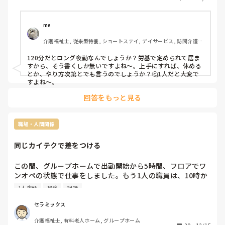
と答えるのか。

でも、自分が気持ちよく辞めるためにも、ご利用者様達が穏
やかに過ごせるようにも、新しい職員が入ってくることを切
me 
に願う。
介護福祉士, 従来型特養, ショートステイ, デイサービス, 訪問介護, 
ユニット型特養
120分だとロング夜勤なんでしょうか？労基で定められて居ま
すから、そう書くしか無いですよね〜。上手にすれば、休める
とか、やり方次第とでも言うのでしょうか？🤔1人だと大変で
すよね〜。
回答をもっと見る
職場・人間関係
同じカイテクで差をつける
この間、グループホームで出勤開始から5時間、フロアでワ
ンオペの状態で仕事をしました。もう1人の職員は、10時か
ら入浴業務を開始。入浴業務が掃除まで終わったのが12時
1人夜勤
掃除
記録
40分。13時まで事務室で記録を書いて、13時から14時まで
他の階の応援に入り、14時から15時まで休憩。その間、私
セラミックス
はフロアでワンオペ。料理を作り、排泄業務を行い、席から
介護福祉士, 有料老人ホーム, グループホーム
立ち上がって歩行されると転倒リスクが高いので、必ず付き