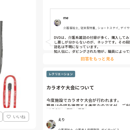
me 
介護福祉士, 従来型特養, ショートステイ, デイサ
問介護, ユニット型特養
DVDは、介護系雑誌の付録が多く、購入してみ
し悪しが分からないのが、ネックです。その段
誌名は不明になっています。

知人伝に、ダビングされた物が、職員によって
れますが、出処が不明です。

回答をもっと見る
雑誌の付録で、童謡や唱歌に合わせてゆっくり動
を良く使っていました。「春の小川」から始ま
曲弱ありました。

レクリエーション
水戸黄門の「あゝ人生に涙あり」も好みはあり
してました。

昨今は、YouTubeとTVを繋いでいる施設が多
カラオケ大会について
DVD映像付きの需要が無くなって来ました。
今度施設でカラオケ大会が行われます。

職員は合唱を披露する予定なのですが、ご利
カラオケ
施設
職員
知っている曲で楽しい曲で合唱に合いそうな
なにがあると思いますか？
いいね
えり
介護福祉士, 介護老人保健施設, デイサービス