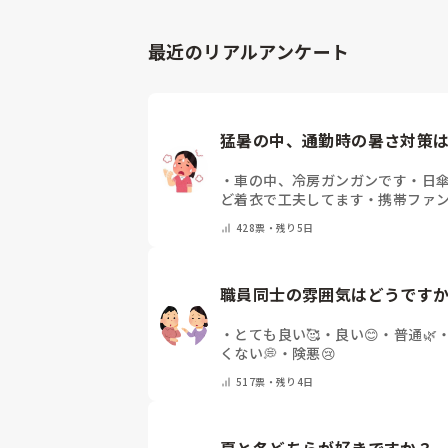
最近のリアルアンケート
猛暑の中、通勤時の暑さ対策
・
車の中、冷房ガンガンです
・
日
ど着衣で工夫してます
・
携帯ファ
ます
・
保冷剤を持ち運んでいます
428
票・
残り5日
対策はしていません
・
その他（コ
えて下さい）
職員同士の雰囲気はどうですか
・
とても良い🥰
・
良い😊
・
普通🌿
くない💭
・
険悪😢
517
票・
残り4日
夏と冬どちらが好きですか？