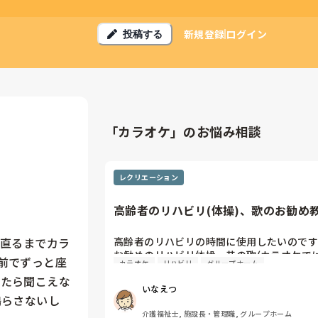
新規登録
ログイン
投稿する
「カラオケ」のお悩み相談
レクリエーション
高齢者のリハビリ(体操)、歌のお勧め
さい。
高齢者のリハビリの時間に使用したいのです
、直るまでカラ
お勧めのリハビリ体操、昔の歌(カラオケで
前でずっと座
カラオケ
リハビリ
グループホーム
ったら聞こえな
いなえつ
鳴らさないし
介護福祉士, 施設長・管理職, グループホーム