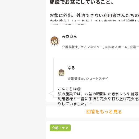
施設でお盆にしていること。
お盆に外出、外泊できない利用者さんたちの
かお盆らしいことをしていますか？以前働い
お盆
食事
家族
きな施設では実際に住職さんを呼びご焼香で
にそれ用のスペースを毎年設けていました。
みさきん
は、食事内容が変わる、家族が面会に来る…
た。お盆まであと少しです。何かしているこ
介護福祉士, ケアマネジャー, 有料老人ホーム, 介護
ばぜひシェアよろしくお願いします。
人保健施設, グループホーム, 病院
なる
介護福祉士, ショートステイ
こんにちは😊

私の施設では、お盆の時期にかき氷レクや施設
利用者様と一緒に手持ち花火や打ち上げ花火を
りしていました。

みさきんさんの住職さんを呼んでご焼香できる
回答をもっと見る
るのは利用者様にとっても良い経験にもなりま
介助・ケア