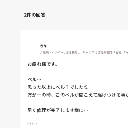
2
件の回答
きな
介護職・ヘルパー, 介護福祉士, サービス付き高齢者向け住宅, デイ
お疲れ様です。

ベル…

思った以上にベル？でした💦

万が一の時、このベルが聞こえて駆けつける事が
早く修理が完了します様に…
06/14