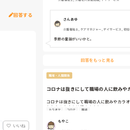
回答する
さんあゆ
介護福祉士, ケアマネジャー, デイサービス, 初任
務者研修, ユニット型特養
季節の童謡がいいかと。
回答をもっと見る
職場・人間関係
コロナは抜きにして職場の人に飲みや
に誘われたらみなさんは行きま...
コロナは抜きにして職場の人に飲みやカラオ
れたらみなさんは行きますか？？
カラオケ
コロナ
職場
もやこ
いいね