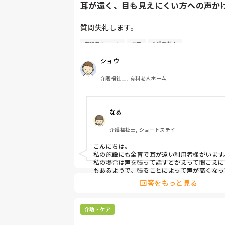
耳が遠く、目も見えにくい方への声か
て相談です。
質問失礼します。

有料老人ホーム
ケア
介護福祉士
耳が遠く、目もあまり見えていない利用者様
けについて質問です。

ショウ
現在、私は「大きな声で、ゆっくり耳元でお
る」という方法で対応しています。

介護福祉士, 有料老人ホーム
聞き取れると安心していただける方なので何
してもらっているのですが、毎日のことなの
喉に負担がかかり、痛めてしまうことがあり
なる
みなさんの職場で、このような方と関わる際
介護福祉士, ショートステイ
ていることや、喉に負担をかけずに意思疎通
良い方法などがあればぜひ教えていただきた
こんにちは。

私の施設にも全盲で耳が遠い利用者様がいます。
よろしくお願いします。
私の場合は声を張って話すとかえって聞こえに
もあるようで、張ることによって声が高くなっ
聞こえにくいのだと思います。その為少しトー
回答をもっと見る
し話しかけるようにしています。

なかなか対応が難しいですよね💦
介助・ケア