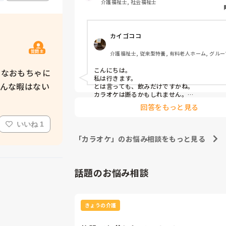
介護福祉士, 社会福祉士
カイゴココ
質問主
介護福祉士, 従来型特養, 有料老人ホーム, グルー
小規模多機能型居宅介護
こんにちは。

んなおもちゃに
私は行きます。

そんな暇はない
とは言っても、飲みだけですかね。

カラオケは断るかもしれません。

飲むと仲良くなれる気がしますし、一緒に飲み
回答をもっと見る
て思う人と行くので、楽しいです。

あんまり関わりたくない人は、奢るよ〜って言
いいね 1
限りは断るかもしれません。

以上です。
「カラオケ」のお悩み相談をもっと見る
話題のお悩み相談
きょうの介護