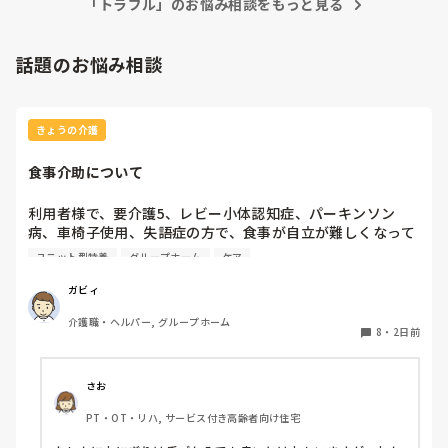
す。
「トラブル」のお悩み相談をもっと見る
話題のお悩み相談
きょうの介護
食事介助について
利用者様で、要介護5、レビー小体認知症、パーキンソン
病、車椅子使用、失語症の方で、食事が自立が難しくなって
来ました。ご飯を、おにぎりにして、ご自分で手づかみで食
ユニット型特養
グループホーム
ケア
べてもらおうと、幼児が食べるくらいのおにぎりにしてま
す。食べられる時とスプーンを使っても難しい時がありま
ガビィ
す。おかずも、おにぎり同様、手づかみでたべてもらってる
介護職・ヘルパー, グループホーム
時があるのですが、難しい時は、職員が介助しています。ご
8
・
2日前
飯は、おにぎりで手づかみでもいいのかなと思いますが、お
かずの手づかみは、どうかなと思うのですが、皆さんはどう
思われますか？私は、自分の母親が手づかみで食べてるのを
さお
見たら、悲しくなります…職員さん、介助して下さいと思っ
PT・OT・リハ, サービス付き高齢者向け住宅
てしまいます…