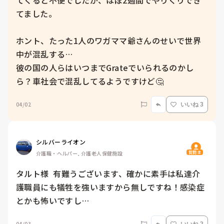
てくると不便でしたが、ほぼ2週間でやりくりでき
てました。

ホント、たった1人のワガママ爺さんのせいで世界
中が混乱する…

彼の国の人らはいつまでGrateでいられるのかし
ら？車社会で混乱してるようですけど🤔
04/02
いいね 3
シルバーライオン
質問主
介護職・ヘルパー, 介護老人保健施設
タルト様  有難うございます、確かに素手は私達介
護職員にも犠牲を強いますから無しですね！感染症
とかも怖いですし…
04/03