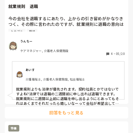
就業規則　退職
今の会社を退職するにあたり、上からの引き留めがかなりき
つく、その際に言われたのですが、就業規則に退職の意向は
実働6か月前とあるから、最低でも6か月前に言うて言って欲
トラブル
職場
しかった。認めないと言われました。

うんちー
これに従うと

ケアマネジャー, 介護老人保健施設
有給を消化を考えると7か月前に退職意向を出さないといけ
4
・
05/20
ないことになります。

こんな就業規則はどうなんでしょうか？

あいす
まあ、労基の方が優先されるから問題なく、結果体調不良で
介護福祉士, 介護老人保健施設, 社会福祉士
医師の診断書を出したら直ぐに退職許可はでたんですが。。

ぶっちゃけ、体調不良の原因は退職の強引な引き留めなん
就業規則よりも法律が優先されます。契約社員とかではないで
で、労災では？と思ってしまいますが。。

すよね?法律では退職の二週間前に申し出れば退職できます。
就業規則に二週間以上前に退職を申し出るようにとあってもそ
うちの職場がやたら退職代行利用や急に飛ぶスタッフ、体調
れはあくまでそれだったら嬉しいなーって会社が希望出してる
に過ぎません笑なので従う必要は全くありません。めちゃくち
不良の退職、休職が多い理由がわかった気がします。。

回答をもっと見る
ゃお世話になった職場なら従ってあげてもいいかなって感じじ
ゃないでしょうか。
強引な退職引き留めは違法ですし、行うとウチはブラック企
業ですと自ら言っているようなものかと思います。
特養