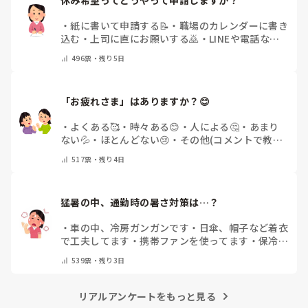
・
紙に書いて申請する📝
・
職場のカレンダーに書き
込む
・
上司に直にお願いする🙇
・
LINEや電話など
で申請する
・
その他（コメントで教えてください）
496
票・
残り5日
「お疲れさま」はありますか？😊
・
よくある🥰
・
時々ある😊
・
人による🤔
・
あまり
ない💦
・
ほとんどない😢
・
その他(コメントで教え
てください)
517
票・
残り4日
猛暑の中、通勤時の暑さ対策は…？
・
車の中、冷房ガンガンです
・
日傘、帽子など着衣
で工夫してます
・
携帯ファンを使ってます
・
保冷剤
を持ち運んでいます
・
特に暑さ対策はしていませ
539
票・
残り3日
ん
・
その他（コメントで教えて下さい）
リアルアンケートをもっと見る