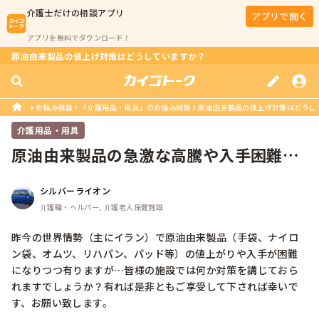
介護士
だけの相談アプリ
アプリで開く
アプリを無料でダウンロード！
原油由来製品の値上げ対策はどうしていますか？
お悩み相談
「介護用品・用具」のお悩み相談
原油由来製品の値上げ対策はどうし
介護用品・用具
原油由来製品の急激な高騰や入手困難へ
の対策について…
シルバーライオン
介護職・ヘルパー, 介護老人保健施設
昨今の世界情勢（主にイラン）で原油由来製品（手袋、ナイロ
ン袋、オムツ、リハパン、パッド等）の値上がりや入手が困難
になりつつ有りますが…皆様の施設では何か対策を講じておら
れますでしょうか？有れば是非ともご享受して下されば幸いで
す、お願い致します。