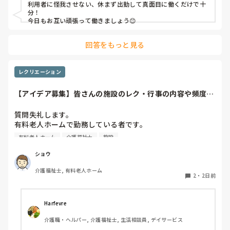
利用者に怪我させない、休まず出勤して真面目に働くだけで十
職員から見ての私は？って考えたら答えられる自信がないで
分！

す…

今日もお互い頑張って働きましょう😊
やだな、この自暴自棄…
回答をもっと見る
レクリエーション
【アイデア募集】皆さんの施設のレク・行事の内容や頻度を
教えてください
質問失礼します。

有料老人ホームで勤務している者です。

有料老人ホーム
介護福祉士
施設
他の施設様では、どのようなレクリエーションや行事を、ど
のくらいの頻度で行っているのか参考にさせていただきたく
ショウ
質問いたしました。

介護福祉士, 有料老人ホーム
うちの施設では現在、以下のような取り組みを行っていま
2
・
2日前
す。

毎月：「カフェ」と称して少し豪華なおやつとコーヒー・緑
Harfevre
茶等の提供、カレンダー作り

介護職・ヘルパー, 介護福祉士, 生活相談員, デイサービス