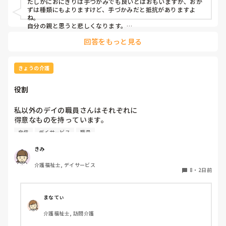
たしかにおにぎりは手づかみでも良いとはおもいますが、おか
ずは種類にもよりますけど、手づかみだと抵抗がありますよ
ね。

自分の親と思うと悲しくなります。

フルーツや温野菜とかならまだ良いでしょうけど。嚥下状態は
回答をもっと見る
どうなんでしょうか？とろみつけてたりするのを手づかみは抵
抗がありますね。
きょうの介護
役割
私以外のデイの職員さんはそれぞれに

得意なものを持っています。

自信
デイサービス
職員
裁縫や手作業など。

介助で言えば、要領よく動けたりと。

きみ
介護福祉士, デイサービス
今の私を振り返ってみたら…何も持っていないことが虚しく
8
・
2日前
なってきました…

利用者からは「素直に話聞いてくれる」・「言いやすい・頼
まなてぃ
みやすい」

介護福祉士, 訪問介護
って言われます。
