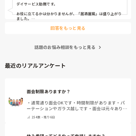
隔月： ランチのテイクアウトイベント

デイサービス勤務です。

その他： 季節ごとの定期的な行事(運動会や七夕など)

お役に立てるかは分かりませんが、「居酒屋風」は盛り上がり
ました。

ノンアルコール飲料に枝豆などのおつまみ、カラオケでデュエ
今の内容も喜ばれているのですが、最近少しマンネリ化して
回答をもっと見る
ットしたり…

きたなと感じており、新しく喜ばれるようなアイデアを探し
アルコールが入ってないのに「酔っちゃった」と雰囲気に呑ま
ています。

れてなのか、ほんのり顔が赤くなる方もいらっしゃいました。

企画の参考にさせていただきたいため、「うちは毎月こんな
参考になれば幸いです。

イベントをしている」「年〇回、こんな大型行事がある」
話題のお悩み相談をもっと見る
「マンネリ打破にこれが盛り上がった！」など、皆さんの施
あとは、寄せ植え(鉢にいくつかの苗を植える)やビンゴ大会な
設のリアルな内容やおすすめのレクをぜひ教えていただける
最近のリアルアンケート
と嬉しいです。

どうぞよろしくお願いいたします。
面会制限ありますか？
・
通常通り面会OKです
・
時間制限があります
・
パ
ーテーションやガラス越しです
・
面会は元々ありま
せん
・
その他（コメントで教えてください）
254
票・
残り6日
休み希望ってどうやって申請しますか？