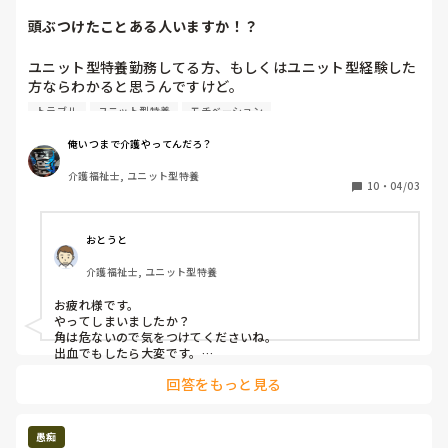
頭ぶつけたことある人いますか！？
ユニット型特養勤務してる方、もしくはユニット型経験した
方ならわかると思うんですけど。

トラブル
ユニット型特養
モチベーション
キッチンあるじゃないですか。

お茶沸かしたり、昼の味噌汁温める時しか使わないIHコンロ
俺いつまで介護やってんだろ？
あるところ。

介護福祉士, ユニット型特養
あそこの換気扇のところに毎回頭ぶつけるんですけど！！

10
・
04/03
マジで痛い。

お茶作るときとか、お昼のときとか

気をつけてるのに！！

おとうと
介護福祉士, ユニット型特養
これ女性は頭ぶつからないんですけど、男性はぶつかるんで
お疲れ様です。

す( ﾟAﾟ )

やってしまいましたか？

身長か？身長のせいか？

角は危ないので気をつけてくださいね。

出血でもしたら大変です。

施設の上の人に相談してみてはどうでしょうか？
そこにぶつけて痛みでクッと堪えるんですけど、この一瞬利
回答をもっと見る
用者が視界から消えるんですよ笑

痛くて頭押さえて下向くからです笑

愚痴
たんこぶできるほどではないけど、毎回ぶつけては他の職員