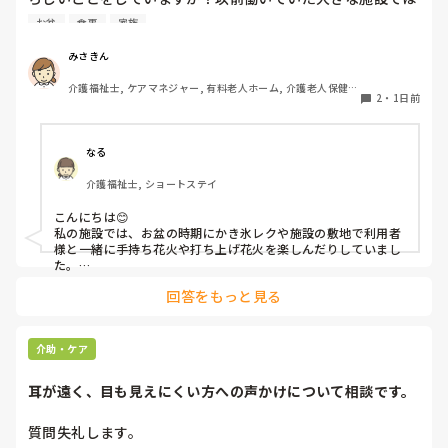
実際に住職さんを呼びご焼香できるようにそれ用のスペース
お盆
食事
家族
を毎年設けていました。それ以外は、食事内容が変わる、家
族が面会に来る…などでした。お盆まであと少しです。何か
みさきん
していることがあればぜひシェアよろしくお願いします。
介護福祉士, ケアマネジャー, 有料老人ホーム, 介護老人保健施
2
・
1日前
設, グループホーム, 病院
なる
介護福祉士, ショートステイ
こんにちは😊

私の施設では、お盆の時期にかき氷レクや施設の敷地で利用者
様と一緒に手持ち花火や打ち上げ花火を楽しんだりしていまし
た。

みさきんさんの住職さんを呼んでご焼香できる機会があるのは
回答をもっと見る
利用者様にとっても良い経験にもなりますね！
介助・ケア
耳が遠く、目も見えにくい方への声かけについて相談です。
質問失礼します。
