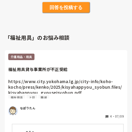
回答を投稿する
「福祉用具」のお悩み相談
介護用品・用具
福祉用具貸与事業所が不正受給
https://www.city.yokohama.lg.jp/city-info/koho-
kocho/press/kenko/2025/kisyahappyou_syobun.files/
kisyahappyou_gyouseisyobun.pdf

福祉用具
上司
職場
なぽりたん
福祉用具貸与事業所界隈ではわりと大きなニュースになって
4
・
07/09
ますが、１つの事業所にこういった不正があると、全体がそ
う見られがちなので、いい迷惑と言いますか…

しかも、コレだけ大きな会社でもこんなことやってるの？と