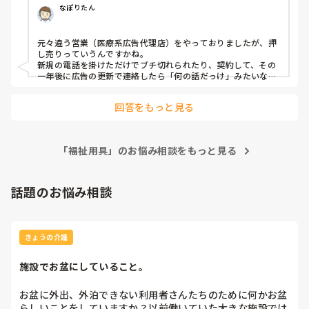
なぽりたん
元々違う営業（医療系広告代理店）をやっておりましたが、押
し売りっていうんですかね。

新規の電話を掛けただけでブチ切れられたり、契約して、その
一年後に広告の更新で連絡したら「何の話だっけ」みたいなこ
とになったり。

回答をもっと見る
何のために誰のために仕事してるんだろう…と思うようにな
り、福祉用具の営業だと、少なくとも必要としてる方に必要な
ものを届ける仕事で、自分のスキル次第で目の前方を間違いな
く喜ばせることができるのが魅力かなと思いまして、転職しま
「福祉用具」のお悩み相談をもっと見る
した。

あとは介護業界はむこう何十年は無くなる仕事ではないな、と
いうのもありました。

話題のお悩み相談
営業職なので営業や対人関係が苦手な方、いろんなことが同時
進行で仕事が進むのでマルチタスクをこなせない方はキツイか
もしれません。会社にもよりますが個人の裁量で動ける部分が
きょうの介護
大きいので、やりやすい仕事ではあると思います。
施設でお盆にしていること。
お盆に外出、外泊できない利用者さんたちのために何かお盆
らしいことをしていますか？以前働いていた大きな施設では