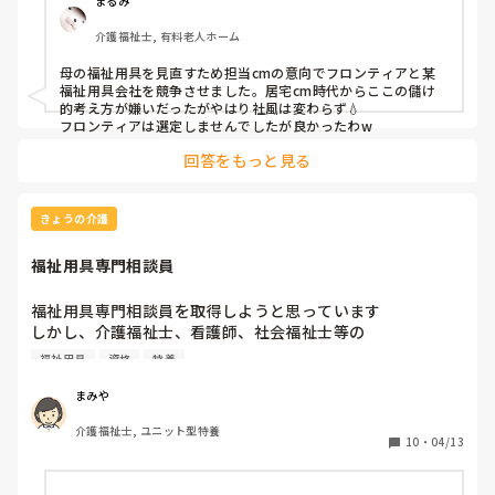
まるみ
業界に対する不信感も出ますよね…

介護福祉士, 有料老人ホーム
母の福祉用具を見直すため担当cmの意向でフロンティアと某
ノルマが厳しかったり、営業マン個人では難しいと思うの
福祉用具会社を競争させました。居宅cm時代からここの儲け
で、社風としてある程度当たり前になってたのか…

的考え方が嫌いだったがやはり社風は変わらず💧

フロンティアは選定しませんでしたが良かったわw
皆さんの周りでもノルマが厳しいとか、グレーな対応してい
回答をもっと見る
る話って聞いたりしますか？
きょうの介護
福祉用具専門相談員
福祉用具専門相談員を取得しようと思っています

しかし、介護福祉士、看護師、社会福祉士等の

資格を得ている方は講習を受けなくても

福祉用具
資格
特養
福祉用具専門相談員として働ける。とありました。

まみや
福祉用具に興味があるので再度学びたいとも

介護福祉士, ユニット型特養
思いましたが、介護福祉士を取得してるのに

10
・
04/13
わざわざ取得する意味あるのか？等悩んでいます
