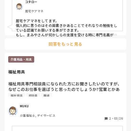
福祉用具専門相談員を取得している方に質問です

コタロー
福祉用具専門相談員を取得して役立った

居宅ケアマネ
今は役立ってないなどありましたら

返信お願いします🙏
居宅ケアマネをしてます。

個人的に思うのはその肩書きかあることでそれなりの勉強をし
ている認識でお願いする事ができます。

もし、まみやさんが何かしらの支援を受ける時に専門名義があ
ると何となく安心しませんか？

回答をもっと見る
将来の選択肢としてあっても良いと思います。また、介護経験
をしてる方が福祉用具の説明してくれると納得度も違ってくる
と思います^_^
介護用品・用具
福祉用具
福祉用具専門相談員になられた方にお聞きしたいのですが、
なぜこのお仕事を選ぼうと思ったのでしょうか?営業とかあ
るイメージなのですがキツくないですか?
福祉用具
相談員
職場
MUKU
介護福祉士, デイサービス
2
・
03/26