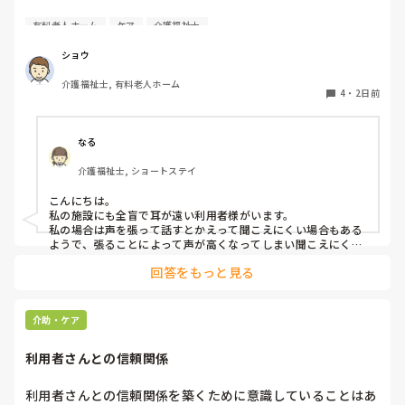
耳が遠く、目もあまり見えていない利用者様への声かけにつ
有料老人ホーム
ケア
介護福祉士
いて質問です。

現在、私は「大きな声で、ゆっくり耳元でお話しする」とい
ショウ
う方法で対応しています。

介護福祉士, 有料老人ホーム
聞き取れると安心していただける方なので何とか理解しても
4
・
2日前
らっているのですが、毎日のことなのでかなり喉に負担がか
かり、痛めてしまうことがあります。

なる
みなさんの職場で、このような方と関わる際に工夫している
介護福祉士, ショートステイ
ことや、喉に負担をかけずに意思疎通ができる良い方法など
があればぜひ教えていただきたいです。

こんにちは。

私の施設にも全盲で耳が遠い利用者様がいます。

よろしくお願いします。
私の場合は声を張って話すとかえって聞こえにくい場合もある
ようで、張ることによって声が高くなってしまい聞こえにくい
のだと思います。その為少しトーンを落とし話しかけるように
回答をもっと見る
しています。

なかなか対応が難しいですよね💦
介助・ケア
利用者さんとの信頼関係
利用者さんとの信頼関係を築くために意識していることはあ