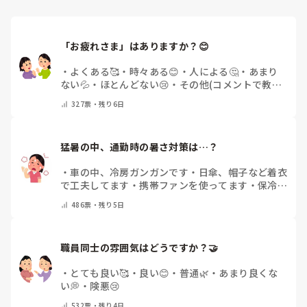
「お疲れさま」はありますか？😊
・
よくある🥰
・
時々ある😊
・
人による🤔
・
あまり
ない💦
・
ほとんどない😢
・
その他(コメントで教え
てください)
327
票・
残り6日
猛暑の中、通勤時の暑さ対策は…？
・
車の中、冷房ガンガンです
・
日傘、帽子など着衣
で工夫してます
・
携帯ファンを使ってます
・
保冷剤
を持ち運んでいます
・
特に暑さ対策はしていませ
486
票・
残り5日
ん
・
その他（コメントで教えて下さい）
職員同士の雰囲気はどうですか？🤝
・
とても良い🥰
・
良い😊
・
普通🌿
・
あまり良くな
い💭
・
険悪😢
532
票・
残り4日