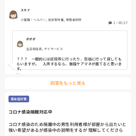
スカイ
介護職・ヘルパー, 従来型特養, 実務者研修
2
・
05/27
ポポポ
生活相談員, デイサービス
？？？　一般的には区役所に行ったり、包括に行って探しても
らいますが。　入所するなら、施設ケアマネが居てると思いま
す。

デイサービス、訪問等は、居宅ケアマネ。

回答をもっと見る
入所したら、施設ケアマネに以降されます。入所施設、特養、
老健ならですが。入所先にもよりますが。
感染症対策
コロナ感染隔離対応中
コロナ感染のため隔離中の男性利用者様が部屋から出たいと
強い希望があるが感染中の説明をするが 理解してくださら
ずに職員に対して暴力を振ることがある場合 みなさんの施