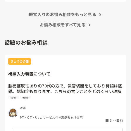
るので非常に助かってます
殿堂入りのお悩み相談をもっと見る
お悩み相談をすべて見る
話題のお悩み相談
きょうの介護
視線入力装置について
脳梗塞既往ありの70代の方で、気管切開をしており発語は困
難。認知症もあります。こちらの言うことをどのくらい理解
しているかは不明ですが、問いかけに頷くことはよくありま
家族
施設
す。息子さんが熱心な方で、施設の方にもほぼ毎日面会に来
られます。この前ケアマネの方からお話しを聞いたら、視線
さお
入力装置？を導入したいと息子さんがおっしゃっているそう
PT・OT・リハ, サービス付き高齢者向け住宅
です。そこで、施設などで実際使われている利用者の方がい
3
・
4日前
らっしゃいましたら、どんな感じなのか、どのくらい使いこ
なせるものなのかお聞きしたいです。