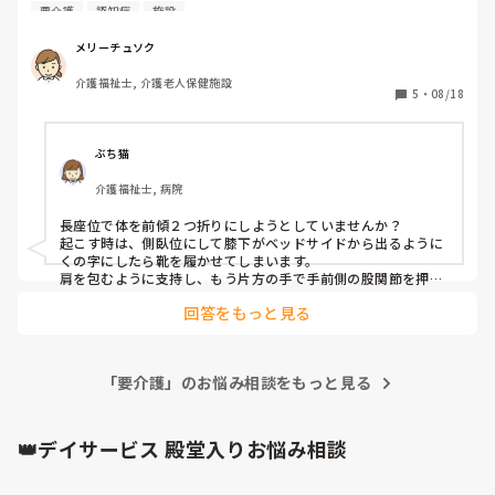
起きますよ、移りますよと声がけはしてます。

要介護
認知症
施設
足が巻き込まれないように確認して移乗をしていますが、足
を色んな所にかけるのでどこかに足を挟めないか不安です。

メリーチュソク
何かアドバイスを下さい。
介護福祉士, 介護老人保健施設
5
・
08/18
ぶち猫
介護福祉士, 病院
長座位で体を前傾２つ折りにしようとしていませんか？

起こす時は、側臥位にして膝下がベッドサイドから出るように
くの字にしたら靴を履かせてしまいます。

肩を包むように支持し、もう片方の手で手前側の股関節を押し
ながら車のワイパーのように横に振って起こします。

回答をもっと見る
股関節を押して座位ができたら膝を曲げて床に足を付けてつま
先を介助者の足でロック。

座る姿勢が落ち着くまで待ちます。

これから車椅子に乗ることを理解させて、車椅子と足の位置を
「要介護」のお悩み相談をもっと見る
調整し、上に引き上げではなく前に引くようにします。

ご本人の膝より外に頭が出たら介助者の膝で膝を押すようにす
ると、容易に立つと思います。

突っ張る方は、立たせたとき、その突っ張りも利用すると楽で
👑デイサービス 殿堂入りお悩み相談
すよ。

向きを調整して股関節をまた押して座るサポートをします。

と、そんな感じです。
