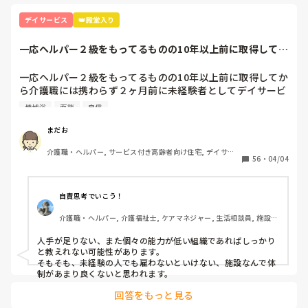
デイサービス
👑殿堂入り
一応ヘルパー２級をもってるものの10年以上前に取得してか
ら介護職には携...
一応ヘルパー２級をもってるものの10年以上前に取得してか
ら介護職には携わらず２ヶ月前に未経験者としてデイサービ
スで勤めてます。

機械浴
面談
自信
未経験者なので時給も最低賃金です。

面談の時は『徐々に覚えてくれれば良いって言われ１年後く
まだお
らいに入浴介助をしてもらいます』って言われましたが、現
介護職・ヘルパー, サービス付き高齢者向け住宅, デイサー
実は人がいないとゆぅ～事で１ヶ月前から入浴介助をしてま
56
・
04/04
ビス, 初任者研修
す。

一度付きっきりで指導を受けた後は２週空いてから、時々手
伝って貰いながらの入浴介助を２回やって４回目からは1人
自責思考でいこう！
でやってます。

介護職・ヘルパー, 介護福祉士, ケアマネジャー, 生活相談員, 施設
でも初めて介助する方もいるので、その方の特徴とかを聞い
長・管理職, 介護老人保健施設, デイケア・通所リハ
てメモり、それを見て２回大浴介助をしました。

人手が足りない、また個々の能力が低い組織であればしっかり
誘導、着脱全て1人です。

と教えれない可能性があります。

８人くらいを２時間弱でこなします。

そもそも、未経験の人でも雇わないといけない、施設なんで体
それだけでも大変なのに、再来週からは個浴か機械浴を頼ま
制があまり良くないと思われます。
れました。

回答をもっと見る
しかし個浴も機械浴も見たこともないし、教えて貰ってもな