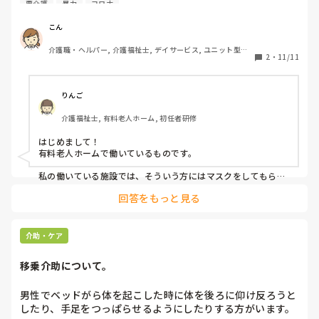
要介護
暴力
コロナ
設ではどう対処しますか？

こん
要介護1認定で普段 記憶力や理解力がある方です。
介護職・ヘルパー, 介護福祉士, デイサービス, ユニット型特
2
・
11/11
養
りんご
介護福祉士, 有料老人ホーム, 初任者研修
はじめまして！

有料老人ホームで働いているものです。

私の働いている施設では、そういう方にはマスクをしてもらい
外気の触れる場所に出てもらっています。

回答をもっと見る
もちろん施設内の窓全て開け換気をしながらです。

対応する職員さんが大変だとは思いますが、少しでも外気に触
れるとスッキリしてお部屋に帰られます。
介助・ケア
移乗介助について。
男性でベッドがら体を起こした時に体を後ろに仰け反ろうと
したり、手足をつっぱらせるようにしたりする方がいます。