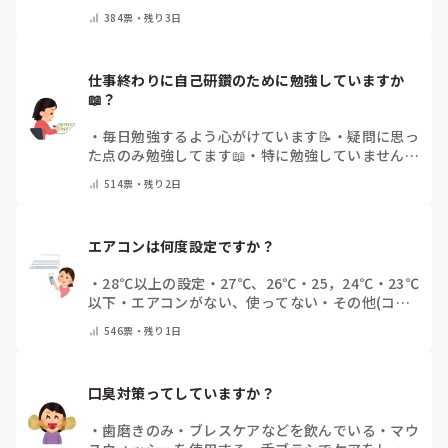
384
票・
残り3日
仕事終わりに自己研鑽のために勉強していますか
📖？
・
毎日勉強するよう心がけています📝
・
疑問に思っ
た点のみ勉強してます📖
・
特に勉強していません
・
その他（コメントで教えてください）
514
票・
残り2日
エアコンは何度設定ですか？
・
28℃以上の設定
・
27℃、26℃
・
25，24℃
・
23℃
以下
・
エアコンがない、使ってない
・
その他(コメ
ントで教えてください)
546
票・
残り1日
口臭対策ってしていますか？
・
歯磨きのみ
・
ブレスケアなどを飲んでいる
・
マウ