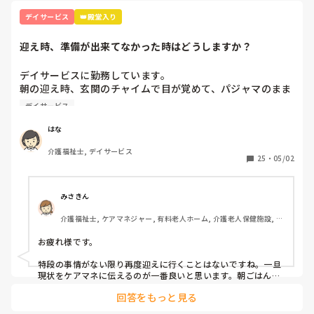
参考になるといいのですが。
デイサービス
👑殿堂入り
迎え時、準備が出来てなかった時はどうしますか？
デイサービスに勤務しています。

朝の迎え時、玄関のチャイムで目が覚めて、パジャマのまま
で出てくる利用者様がいます。朝ごはんや、着替えに時間が
デイサービス
かかるので、再度迎えに行ってます。ひどい時は月に4～5回
あります。一人暮らしで、隣に家族様が住んでいますが、な
はな
かなか協力をしていただけません。

介護福祉士, デイサービス
デイサービス勤務の方、再度迎えに行ったりすることはあり
25
・
05/02
ますか？

このような場合、どう対処したらいいでしょうか。アドバイ
スがあれば、教えていただきたいです。
みさきん
介護福祉士, ケアマネジャー, 有料老人ホーム, 介護老人保健施設, グ
ループホーム, 病院
お疲れ様です。

特段の事情がない限り再度迎えに行くことはないですね。一旦
現状をケアマネに伝えるのが一番良いと思います。朝ごはんや
着替えだと時間かかりますよね。
回答をもっと見る