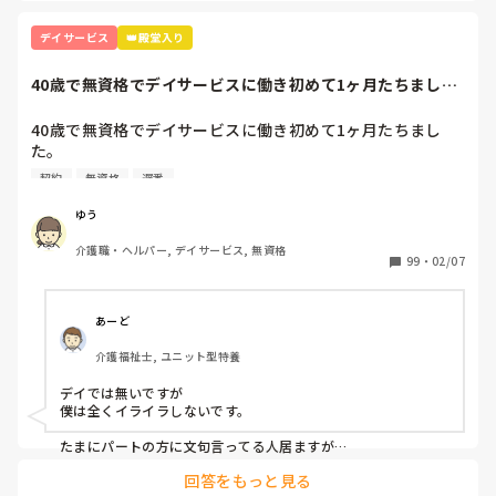
いけど『トイレ介助ができれば大丈夫』と言われ、口で説明
だけ受け、1人でやらなければいけない感じです。

デイサービス
👑殿堂入り
全介の人の移乗もまだ1人でできないのに、そんな方の入浴
介助なんてできません。

40歳で無資格でデイサービスに働き初めて1ヶ月たちまし
出来ないと訴えましたが、移乗の時だけ助けを呼べばいい
た。応募内容は1...
と…

40歳で無資格でデイサービスに働き初めて1ヶ月たちまし
未経験で入って、もっと指導をしてもらえると思ってました
た。

が、どこでもそんなものですか？

応募内容は1日4時間～週3勤務でした。

初めて介護につき、仕事は楽しいと思ったのですが、自信な
契約
無資格
遅番
前職も介護ではないのですがお年寄りと関わる仕事をしてい
いのに次から次へと仕事を任されメンタル的にやられそうで
たのでレクが中心になる午後から勤務が向いているかな？と
す。

ゆう
所長さんに言われ午後からの勤務に決まりました。

う

介護職・ヘルパー, デイサービス, 無資格
ですが、いざ働き始めたら私のような少ない時間での勤務さ
99
・
02/07
れてる方はおらず、私以外は早番遅番の方たちでした。

私は午後からなので入浴介助やお昼ご飯が終り口腔も済ませ
た頃に出勤します。

あーど
1日働いてる方に聞きたいです。

介護福祉士, ユニット型特養
ハッキリ言ってそんな時間に来る私にみなさんはイライラし
ますか？

デイでは無いですが

最初の契約で時間は決まってしまったのでしばらくはこの時
僕は全くイライラしないです。

間でやりますが…
たまにパートの方に文句言ってる人居ますが

じゃあフルタイムやめたら？としか僕は思わないので笑

回答をもっと見る
パートさんは短時間ながらその時間は正直正社より働いてくれ