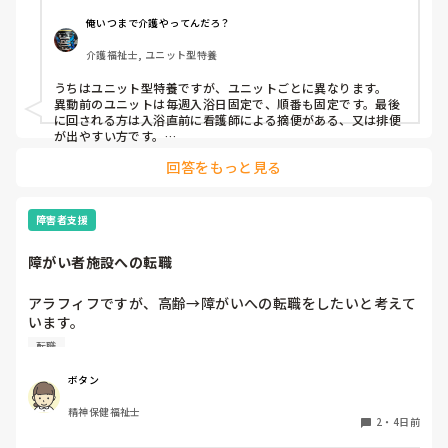
俺いつまで介護やってんだろ？
介護福祉士, ユニット型特養
うちはユニット型特養ですが、ユニットごとに異なります。

異動前のユニットは毎週入浴日固定で、順番も固定です。最後
に回される方は入浴直前に看護師による摘便がある、又は排便
が出やすい方です。

最初に入る方は、待てない方や一番に入浴してその後すぐ臥床
回答をもっと見る
が必要な方など。胃ろうの方は看護師がこの時間までには入浴
終わらせてよっていう暗黙の了解があるので、順番はほぼ固定
です。個浴も特浴もです。

障害者支援
今のユニットでは毎週シフトとにらめっこして、職員の人数配
置から入浴の利用者を決めてます。特浴はメンツも順番も固定
障がい者施設への転職
なので変更はほぼないです。たまに病院受診で前後します。

個浴では、こだわりがありすぎて時間かかる方と烏の行水並み
の速さの方を組み合わせたりしてます。順番も一番に入りたい
アラフィフですが、高齢→障がいへの転職をしたいと考えて
方がいるので、週によって一番と二番を入れ換えたりしてま
います。

す。決め方は職員によってバラバラなので決まりはありませ
覚えも悪くなって来てきますが、経験者の方、どう思われま
ん。
転職
すか？

やはり迷惑でしょうか？
ボタン
精神保健福祉士
2
・
4日前