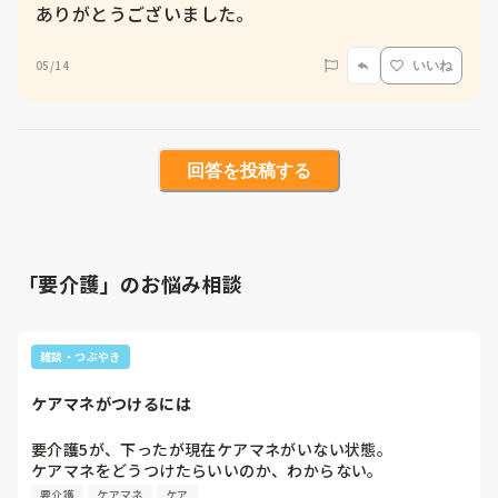
ありがとうございました。
05/14
いいね
回答を投稿する
「要介護」のお悩み相談
雑談・つぶやき
ケアマネがつけるには
要介護5が、下ったが現在ケアマネがいない状態。

ケアマネをどうつけたらいいのか、わからない。

入所申し込みは、すでにしている。
要介護
ケアマネ
ケア