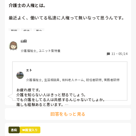
介護士の人権とは。
最近よく、働いてる私達に人権って無いなって思うんです。

介助中、どんなに叩かれても、つねられても、蹴られても

警察
虐待
暴力
キチガイと言われても、アホだのバカだと言われても、助け
て貰えない

山田
介助前に「〇〇しますね。〇〇していいですか。」と声をか
介護福祉士, ユニット型特養
けている

11
・
05/24
でも、何をされているのか理解出来ていないから、私達が虐
待しているかのように騒ぐ

被害妄想をされ、上の者を呼べ、警察を呼べ、先生を呼べ、
エト
と。

介護福祉士, 生活相談員, 有料老人ホーム, 初任者研修, 実務者研修
私達は、

お疲れ様です。

押さえつけたり叩いたりつねったりしたら身体的虐待だと言
介護を知らない人はきっと怒るでしょう。

われ

でも介護をしてる人は共感するんじゃないでしょか。

キチガイだのバカだのアホだの言ったら精神的虐待だと言わ
誰しも経験あると思います。

介護者はそれが仕事だし、プロであるから対応するのが当たり
れ

回答をもっと見る
前と思われると思いますね。

介助しなかったから介護放棄だと言われ

介護者も人です。表向きニコニコしてても内心は結構ボロボロ
訴えられる

のことあります。

愚痴
👑殿堂入り
利用者は、

無理だと思えば逃げることも勇気だと思うので身体大切にして