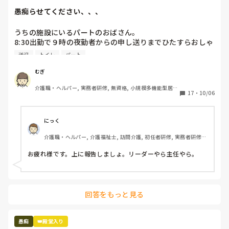
叩こうが、ののしろうが、何もするなと言おうが、

くださいね。
愚痴らせてください、、、
そういう病気だから、そういう性格だからと

守られる

うちの施設にいるパートのおばさん。

8:30出勤で９時の夜勤者からの申し送りまでひたすらおしゃ
こっちの方がよっぽど虐待受けてるよ。

べり。

こんなこと言ったらまた怒られますか？
送迎
トイレ
パート
本来日勤の仕事のはずのシーツ交換や居室掃除を「暇ならや
ってよね！！」と夜勤者に言っている。（私も言われる。）

むぎ
あなたが喋っている３０分でやれるのでは？？？

介護職・ヘルパー, 実務者研修, 無資格, 小規模多機能型居宅
送迎表も自分が作らないと気が済まないのか、他の人が作る
17
・
10/06
介護
と文句、文句、文句。そして勝手に（自分が楽なように）変
えている。

そして日中もひたすらおしゃべり。トイレ誘導もせず。

にっく
この人がいるのに仕事が大変なら、いなくて大変の方がまし
介護職・ヘルパー, 介護福祉士, 訪問介護, 初任者研修, 実務者研修, 
なんですけどー！！！！
ユニット型特養
お疲れ様です。上に報告しましょ。リーダーやら主任やら。
回答をもっと見る
愚痴
👑殿堂入り