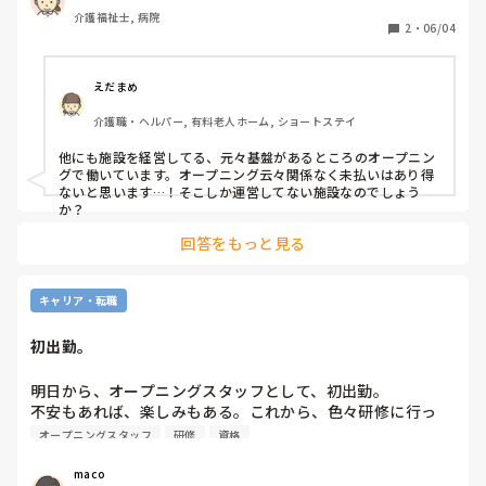
介護福祉士, 病院
2
・
06/04
えだまめ
介護職・ヘルパー, 有料老人ホーム, ショートステイ
他にも施設を経営してる、元々基盤があるところのオープニン
グで働いています。オープニング云々関係なく未払いはあり得
ないと思います…！そこしか運営してない施設なのでしょう
か？
回答をもっと見る
キャリア・転職
初出勤。
明日から、オープニングスタッフとして、初出勤。

不安もあれば、楽しみもある。これから、色々研修に行っ
て、沢山資格取得目指します💪
オープニングスタッフ
研修
資格
maco