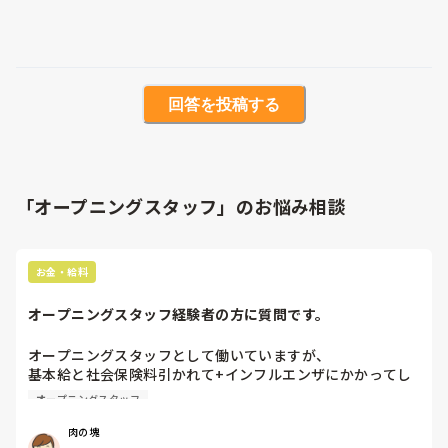
回答を投稿する
「オープニングスタッフ」のお悩み相談
お金・給料
オープニングスタッフ経験者の方に質問です。
オープニングスタッフとして働いていますが、

基本給と社会保険料引かれて+インフルエンザにかかってし
まい欠勤を4日してしまいましたが欠勤分は引かれて夜勤手
オープニングスタッフ
当、残業手当、交通費、住宅手当など諸々未払いっていう事
ありますか？
肉の塊