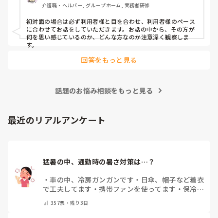
介護職・ヘルパー, グループホーム, 実務者研修
初対面の場合は必ず利用者様と目を合わせ、利用者様のペース
に合わせてお話をしていただきます。お話の中から、その方が
何を思い感じているのか、どんな方なのか注意深く観察しま
す。
回答をもっと見る
話題のお悩み相談をもっと見る
最近のリアルアンケート
猛暑の中、通勤時の暑さ対策は…？
・
車の中、冷房ガンガンです
・
日傘、帽子など着衣
で工夫してます
・
携帯ファンを使ってます
・
保冷剤
を持ち運んでいます
・
特に暑さ対策はしていませ
357
票・
残り3日
ん
・
その他（コメントで教えて下さい）