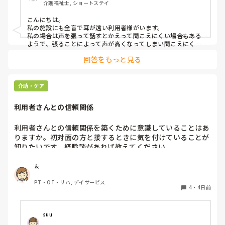
介護福祉士, ショートステイ
ことや、喉に負担をかけずに意思疎通ができる良い方法など
があればぜひ教えていただきたいです。

こんにちは。

私の施設にも全盲で耳が遠い利用者様がいます。

よろしくお願いします。
私の場合は声を張って話すとかえって聞こえにくい場合もある
ようで、張ることによって声が高くなってしまい聞こえにくい
のだと思います。その為少しトーンを落とし話しかけるように
回答をもっと見る
しています。

なかなか対応が難しいですよね💦
介助・ケア
利用者さんとの信頼関係
利用者さんとの信頼関係を築くために意識していることはあ
りますか。初対面の方と接するときに気を付けていることが
知りたいです。経験談があれば教えてください。
友
PT・OT・リハ, デイサービス
4
・
4日前
suu