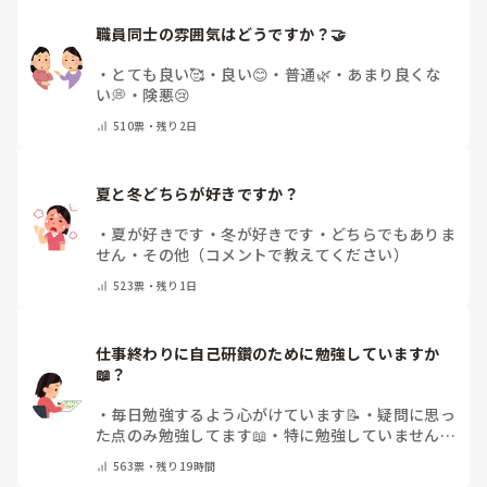
職員同士の雰囲気はどうですか？🤝
・
とても良い🥰
・
良い😊
・
普通🌿
・
あまり良くな
い💭
・
険悪😢
510
票・
残り2日
夏と冬どちらが好きですか？
・
夏が好きです
・
冬が好きです
・
どちらでもありま
せん
・
その他（コメントで教えてください）
523
票・
残り1日
仕事終わりに自己研鑽のために勉強していますか
📖？
・
毎日勉強するよう心がけています📝
・
疑問に思っ
た点のみ勉強してます📖
・
特に勉強していません
・
その他（コメントで教えてください）
563
票・
残り19時間