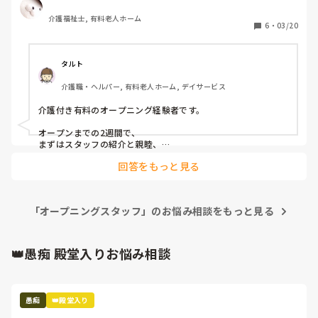
で、私自身がオープニングから入職したことが無いのです
介護福祉士, 有料老人ホーム
が、新施設から実勤務までとオープン後しばらくの様子を経
6
・
03/20
験した方の話を聞いてみたいです。

参考にさせて頂いて話が振られたら返事してみたいと思って
います。
タルト
介護職・ヘルパー, 有料老人ホーム, デイサービス
介護付き有料のオープニング経験者です。

オープンまでの2週間で、

まずはスタッフの紹介と親睦、

業務のタイムスケジュールの構築、

回答をもっと見る
備品の受け入れと整理、

ベッドが搬入されてからリネンセット、

身体拘束などの虐待やオムツの研修、

その有料独自のレクプログラムの体験でした。

「オープニングスタッフ」のお悩み相談をもっと見る
施設勤務や夜勤が初めての人もいたり、実際の勤務が始まって
手探りながら協力的な人もいましたが、皆オープニングで等級
も同じ同期なのにオレより経験年数が下だと見下す人、人を陥
👑愚痴 殿堂入りお悩み相談
れて輪を乱す人、男女問題に発展する人、とにかくサボる人な
どでだんだん不満が出てきて、オープン4ヶ月で退職者がぱら
ぱら出てきました。

愚痴
👑殿堂入り
でも、経験してみて面白かったですよ😅いろんな意味で🤣