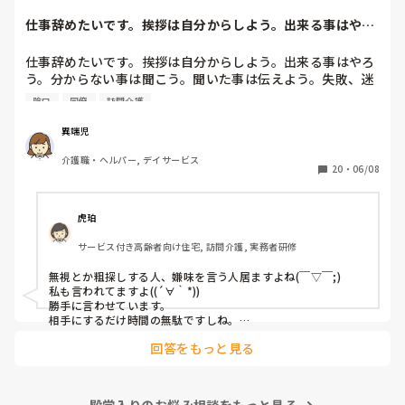
仕事辞めたいです。挨拶は自分からしよう。出来る事はやろ
う。分からない事...
仕事辞めたいです。挨拶は自分からしよう。出来る事はやろ
う。分からない事は聞こう。聞いた事は伝えよう。失敗、迷
惑かけたら謝ろう。助けてもらったら感謝しよう。常にそれ
陰口
同僚
訪問介護
を頭に入れて働いてます。しかし職場で嫌われているので挨
拶しても無視。出来る事をすれば粗探し。分からない事を聞
異端児
けばそんな事も分からないの？聞いた事を伝えたら反感をか
介護職・ヘルパー, デイサービス
う。毎日毎日謝って毎日毎日感謝の言葉を伝えている。明ら
20
・
06/08
かに同僚と差別されている。失敗しても笑い飛ばしてもらえ
る同僚。私が失敗したら一気に空気が悪くなり口も聞いても
らえない。自分が可愛げがないのも分かっています。しかし
虎珀
仕事なのでそれはそれ。可愛げがあろうとなかろうと利用者
サービス付き高齢者向け住宅, 訪問介護, 実務者研修
さんには関係ない事。利用者さんから苦情があったならまだ
しも未だに無し。同じ職場で働く仲間なので打ち解けなけれ
無視とか粗探しする人、嫌味を言う人居ますよね(￣▽￣;)

ばならないと思っていますが無視されて陰口叩かれているの
私も言われてますよ((´∀｀*))

分かっているのにこれ以上何を私はすればいいですか。辞め
勝手に言わせています。

たいです、でもここで辞めるのも癪です。しっぽ巻いて逃げ
相手にするだけ時間の無駄ですしね。

そんな人を相手にするよりプライベートを充実して人生楽しく
たと言われるのも嫌です。毎日8時間働いて5分も職場の人と
回答をもっと見る
過ごした方が得よ。転職なんていつでも出来るし辞めたい時は
話をしない。話かけれる雰囲気でもない。上司も知ってか知
さっさと今より待遇良い探して移った者勝ちよ。

らずか放置。しんどい。
まぁ、陰口とか言う人に限って対象相手が辞めて仕事に負荷が
かかるとまた文句を言うのよね┐( ∵ )┌