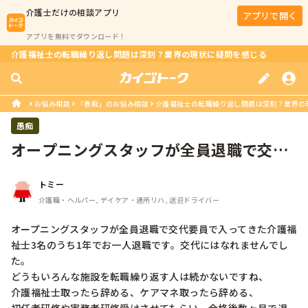
介護士
だけの相談アプリ
アプリで開く
アプリを無料でダウンロード！
介護福祉士の転職繰り返し問題は深刻？業界の現状に疑問を感じる
お悩み相談
「愚痴」のお悩み相談
介護福祉士の転職繰り返し問題は深刻？業界の
愚痴
オープニングスタッフが全員退職で交代
要員で入ってきた介護福祉士3名のう...
トミー
介護職・ヘルパー, デイケア・通所リハ, 送迎ドライバー
オープニングスタッフが全員退職で交代要員で入ってきた介護福
祉士3名のうち1年でお一人退職です。交代にはなれませんでし
た。

どうもいろんな施設を転職繰り返す人は続かないですね、

介護福祉士取ったら辞める、ケアマネ取ったら辞める、
