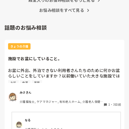
殿堂入りのお悩み相談をもっと見る
お悩み相談をすべて見る
話題のお悩み相談
きょうの介護
施設でお盆にしていること。
お盆に外出、外泊できない利用者さんたちのために何かお盆
らしいことをしていますか？以前働いていた大きな施設では
実際に住職さんを呼びご焼香できるようにそれ用のスペース
お盆
食事
家族
を毎年設けていました。それ以外は、食事内容が変わる、家
族が面会に来る…などでした。お盆まであと少しです。何か
みさきん
していることがあればぜひシェアよろしくお願いします。
介護福祉士, ケアマネジャー, 有料老人ホーム, 介護老人保健施
1
・
3日前
設, グループホーム, 病院
なる