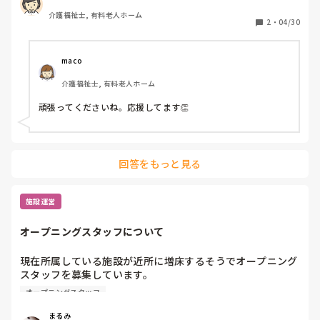
介護福祉士, 有料老人ホーム
2
・
04/30
maco
介護福祉士, 有料老人ホーム
頑張ってくださいね。応援してます👏
回答をもっと見る
施設運営
オープニングスタッフについて
現在所属している施設が近所に増床するそうでオープニング
スタッフを募集しています。

新施設は車通勤がしづらいらしくバイク通勤の私が異動の可
オープニングスタッフ
能性が出てきました。

まるみ