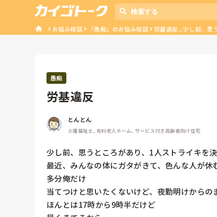
お悩み相談
「愚痴」のお悩み相談
労基違反...少し前、
愚痴
労基違反
とんとん
介護福祉士, 有料老人ホーム, サービス付き高齢者向け住宅
少し前、思うところがあり、1人ストライキを決
最近、みんなの体にガタがきて、色んな人が休む
多分俺だけ

当てつけと思いたくないけど、夜勤明けからのま
ほんとは17時から9時半だけど
