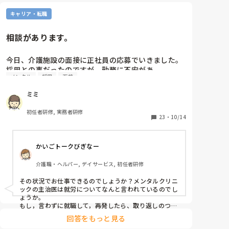
キャリア・転職
相談があります。
今日、介護施設の面接に正社員の応募でいきました。

採用との事だったのですが、勤務に不安があ
メンタル
採用
面接
り………。

ミミ
・現在メンタル的に精神科に通い始めた。(面接

初任者研修, 実務者研修
時に対応した方には話さなかった)

23
・
10/14
・集中力散漫

・物忘れが激しい

かいごトークびぎなー
・仕事が覚えられない

・心身がだるい。腹痛と吐き気が続いている。

介護職・ヘルパー, デイサービス, 初任者研修
・判断力がなくなった。

・頭がぼーっとする？ふわふわ？している感じが常に
その状況でお仕事できるのでしょうか？メンタルクリニ
するようになりました。

ックの主治医は就労についてなんと言われているのでし
ょうか。

２０日にもう一度病院に行く予定です。

もし，言わずに就職して，再発したら、取り返しのつか
ないようになると思います。
上記の理由から、内定先にも迷惑をかけると思います
回答をもっと見る
ので、病院診断後に断ろうと考えていますが、どうし