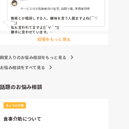
いてもらえない。自分が可愛げがないのも分かってい
サービス付き高齢者向け住宅, 訪問介護, 実務者研修
ます。しかし仕事なのでそれはそれ。可愛げがあろう
となかろうと利用者さんには関係ない事。利用者さん
無視とか粗探しする人、嫌味を言う人居ますよね(￣▽
から苦情があったならまだしも未だに無し。同じ職場
￣;)

で働く仲間なので打ち解けなければならないと思って
私も言われてますよ((´∀｀*))

いますが無視されて陰口叩かれているの分かっている
勝手に言わせています。

相手にするだけ時間の無駄ですしね。

のにこれ以上何を私はすればいいですか。辞めたいで
回答をもっと見る
そんな人を相手にするよりプライベートを充実して人生
す、でもここで辞めるのも癪です。しっぽ巻いて逃げ
楽しく過ごした方が得よ。転職なんていつでも出来るし
たと言われるのも嫌です。毎日8時間働いて5分も職場
辞めたい時はさっさと今より待遇良い探して移った者勝
の人と話をしない。話かけれる雰囲気でもない。上司
ちよ。

殿堂入りのお悩み相談をもっと見る
も知ってか知らずか放置。しんどい。
まぁ、陰口とか言う人に限って対象相手が辞めて仕事に
負荷がかかるとまた文句を言うのよね┐( ∵ )┌
お悩み相談をすべて見る
話題のお悩み相談
きょうの介護
食事介助について