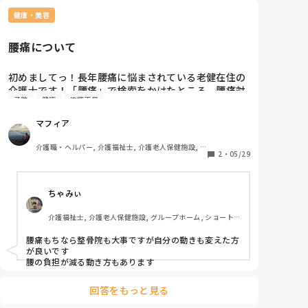
救急搬送まで時間がかかる。ようやく受け入れ先確定
し、搬送されいろいろ検査やら問診やらを受ける。

健康・美容
問診中吐き気に襲われ黒色の嘔吐する。

案の定便を調べられるが問題ない。

腰痛について
救急外来の先生はとりあえず緊急性は今のところない
からもし心配なら紹介状書くのでかかりつけ医受診し
初めましてっ！長年腰痛に悩まされている老健在住の
てと。吐き気止めを処方していただき帰宅。

介護士です！「腰痛」で検索をかけたところ、腰痛対
病院のトイレでも立ちくらみ、帰りの車でも吐き気に
予防
健康
体調不良
策や腰痛体操などは出てきたのですが、整骨院や接骨
襲われるm(._.)m

院、整体やマッサージなどお店の情報がなかったので
帰宅後部屋で横になっているが時々吐き気がする。

マフィア
皆様に質問させて頂きたくスレッドを作成しました！
どうしてもトイレに行きたくてトイレに行くと立ちく
もちろん合う、合わないもあるかとは思いますが、こ
らみ再発からのしばらく動けずm(._.)m

介護職・ヘルパー, 介護福祉士, 介護老人保健施設, 実
この整骨院、接骨院、整体、マッサージは良かった
2
・
05/29
ようやく部屋に戻る。

務者研修
よ！というところはありますでしょうか？？私は埼玉
それから二日間黒色の便がなぜか出る。それ以降はふ
県さいたま市在住のため、出来れば埼玉県内で教えて
つうに戻る。今でも若干の立ちくらみはあるけど仕事
ちゃみぃ
下さい！宜しくお願い致します！
には支障なし。

先週までコロナ対応でロング夜勤続くし体調悪いのは
介護福祉士, 介護老人保健施設, グループホーム, ショート
続いていたけどまさかの体験だった。

ステイ, デイサービス, 病院, ユニット型特養, 障害者支援施
利用者さんといっしょに救急車は乗ったり病院での説
設
腰痛もちなら整骨院も大事ですが自分の動きも変えた方
明や引き継ぎ以外で自分が立場逆転するなんて。

が良いです

後から料金の明細見たけどまぁまぁ高いし、次来たら
腰の負担が減る動き方もあります
倍取られる可能性を示唆する用紙を貰う。

タクシー代わりに救急車呼んで緊急性全く無いのに来
回答をもっと見る