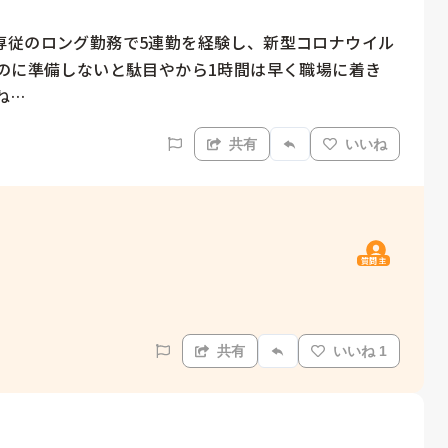
専従のロング勤務で5連勤を経験し、新型コロナウイル
のに準備しないと駄目やから1時間は早く職場に着き
ね…
共有
いいね
質問主
共有
いいね 1