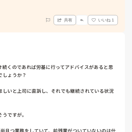
共有
いいね 1
け続くのであれば労基に行ってアドバイスがあると思
しょうか？

ほしいと上司に直訴し、それでも継続されている状況


うですが。

、尚且つ業務をしていて、前残業がついていないのは仕