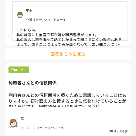
かり、痛めてしまうことがあります。

なる
みなさんの職場で、このような方と関わる際に工夫している
介護福祉士, ショートステイ
ことや、喉に負担をかけずに意思疎通ができる良い方法など
があればぜひ教えていただきたいです。

こんにちは。

私の施設にも全盲で耳が遠い利用者様がいます。

よろしくお願いします。
私の場合は声を張って話すとかえって聞こえにくい場合もある
ようで、張ることによって声が高くなってしまい聞こえにくい
のだと思います。その為少しトーンを落とし話しかけるように
回答をもっと見る
しています。

なかなか対応が難しいですよね💦
介助・ケア
利用者さんとの信頼関係
利用者さんとの信頼関係を築くために意識していることはあ
りますか。初対面の方と接するときに気を付けていることが
知りたいです。経験談があれば教えてください。
友
PT・OT・リハ, デイサービス
4
・
2日前