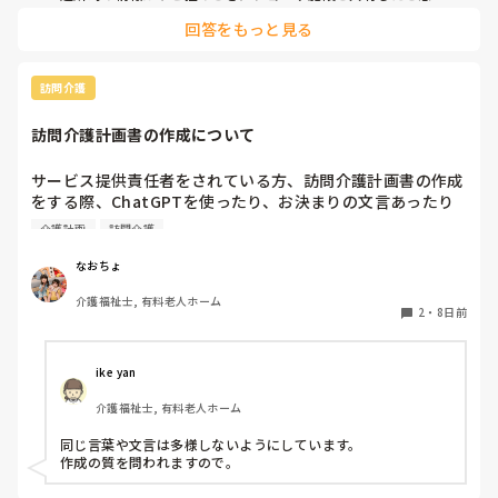
れます。
回答をもっと見る
訪問介護
訪問介護計画書の作成について
サービス提供責任者をされている方、訪問介護計画書の作成
をする際、ChatGPTを使ったり、お決まりの文言あったり
しますか？

介護計画
訪問介護
毎回、ケアプランから訪問介護用に変える時に時間を要して
しまいます😰
なおちょ
介護福祉士, 有料老人ホーム
2
・
8日前
ike yan
介護福祉士, 有料老人ホーム
同じ言葉や文言は多様しないようにしています。

作成の質を問われますので。