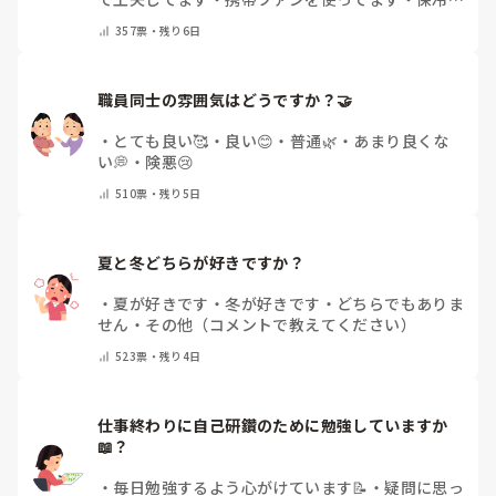
を持ち運んでいます
・
特に暑さ対策はしていませ
357
票・
残り6日
ん
・
その他（コメントで教えて下さい）
職員同士の雰囲気はどうですか？🤝
・
とても良い🥰
・
良い😊
・
普通🌿
・
あまり良くな
い💭
・
険悪😢
510
票・
残り5日
夏と冬どちらが好きですか？
・
夏が好きです
・
冬が好きです
・
どちらでもありま
せん
・
その他（コメントで教えてください）
523
票・
残り4日
仕事終わりに自己研鑽のために勉強していますか
📖？
・
毎日勉強するよう心がけています📝
・
疑問に思っ