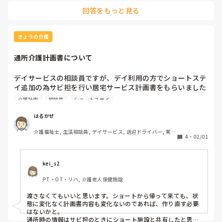
体が苦痛になってきています。

問介護計画書作るのか謎( ；∀；)

回答をもっと見る
結局、上の立場にいる人の考えをいち従業員が変えることはで
本部から来た相談員も微妙にポンコツだし、現場の指揮は下
きないんだろうと思います。

がる一方。退職続出止まらない。

とり得る選択肢としては、妥協した上で働くか、早々に見切り
どうなるうちの事業所は( ；∀；)
をつけて転職活動を始めるか、しかないのではないでしょう
きょうの介護
か。
通所介護計画書について
デイサービスの相談員ですが、デイ利用の方でショートステ
イ追加の為サビ担を行い居宅サービス計画書をもらいました
が、デイサービスの計画の変更がなかった場合は、そのまま
介護計画
相談員
ショートステイ
でいいのか？それとも通所介護計画書を作成して利用者とケ
アマネに渡すのでしょうか？
はるかぜ
介護福祉士, 生活相談員, デイサービス, 送迎ドライバー, 実務
4
・
02/01
者研修
kei_s2
PT・OT・リハ, 介護老人保健施設
渡さなくてもいいと思います。ショートから帰って来ても、状
態に変化なく計画書内容も変化ないのであれば、作り直す必要
はないかと。

通所時の情報はサビ担のときにショート施設と共有したと思わ