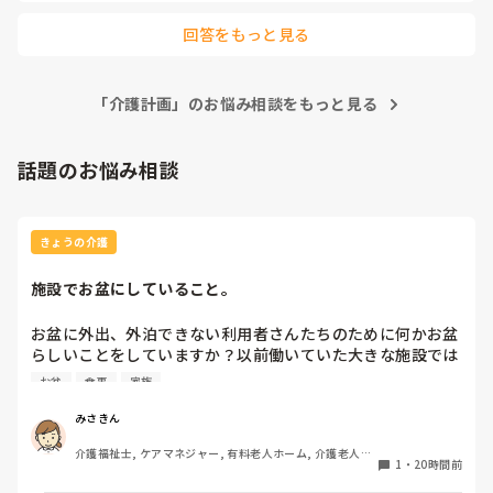
回答をもっと見る
「介護計画」のお悩み相談をもっと見る
話題のお悩み相談
きょうの介護
施設でお盆にしていること。
お盆に外出、外泊できない利用者さんたちのために何かお盆
らしいことをしていますか？以前働いていた大きな施設では
実際に住職さんを呼びご焼香できるようにそれ用のスペース
お盆
食事
家族
を毎年設けていました。それ以外は、食事内容が変わる、家
族が面会に来る…などでした。お盆まであと少しです。何か
みさきん
していることがあればぜひシェアよろしくお願いします。
介護福祉士, ケアマネジャー, 有料老人ホーム, 介護老人保
1
・
20時間前
健施設, グループホーム, 病院