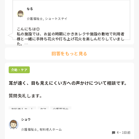
なる
介護福祉士, ショートステイ
こんにちは😊

私の施設では、お盆の時期にかき氷レクや施設の敷地で利用者
様と一緒に手持ち花火や打ち上げ花火を楽しんだりしていまし
た。

みさきんさんの住職さんを呼んでご焼香できる機会があるのは
回答をもっと見る
利用者様にとっても良い経験にもなりますね！
介助・ケア
耳が遠く、目も見えにくい方への声かけについて相談です。
質問失礼します。

耳が遠く、目もあまり見えていない利用者様への声かけにつ
有料老人ホーム
ケア
介護福祉士
いて質問です。

現在、私は「大きな声で、ゆっくり耳元でお話しする」とい
ショウ
う方法で対応しています。

介護福祉士, 有料老人ホーム
聞き取れると安心していただける方なので何とか理解しても
4
・
1日前
らっているのですが、毎日のことなのでかなり喉に負担がか