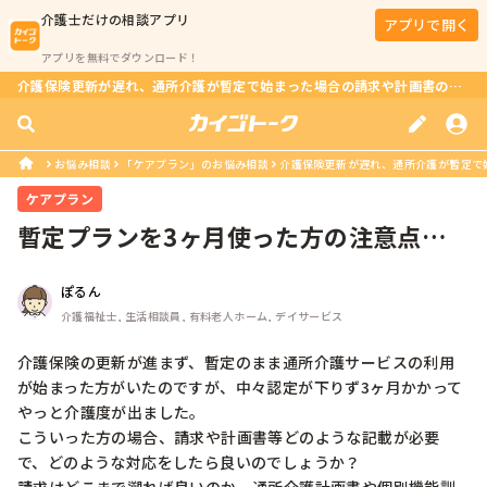
介護士
だけの相談アプリ
アプリで開く
アプリを無料でダウンロード！
介護保険更新が遅れ、通所介護が暫定で始まった場合の請求や計画書の注意点は？
お悩み相談
「ケアプラン」のお悩み相談
介護保険更新が遅れ、通所介護が暫定で始
ケアプラン
暫定プランを3ヶ月使った方の注意点に
ついて。
ぽるん
介護福祉士, 生活相談員, 有料老人ホーム, デイサービス
介護保険の更新が進まず、暫定のまま通所介護サービスの利用
が始まった方がいたのですが、中々認定が下りず3ヶ月かかって
やっと介護度が出ました。

こういった方の場合、請求や計画書等どのような記載が必要
で、どのような対応をしたら良いのでしょうか？
