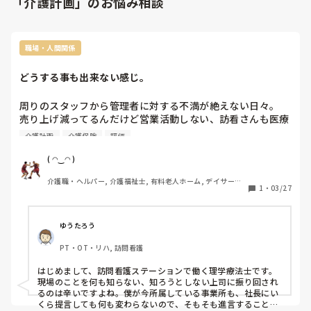
「介護計画」のお悩み相談
職場・人間関係
どうする事も出来ない感じ。
周りのスタッフから管理者に対する不満が絶えない日々。

売り上げ減ってるんだけど営業活動しない、訪看さんも医療
保険、介護保険で入ったりする利用者さんがいるのに全く把
介護計画
介護保険
評価
握してないから、ヘルパーの調整と変更が遅れて入力ミスが
多いと本部から指摘されている。

( ◠‿◠ )
ヘルパー担当のスタッフにも何にも言わず勝手に追加や変更
介護職・ヘルパー, 介護福祉士, 有料老人ホーム, デイサービ
をかけている。

1
・
03/27
ス
※本来ならサ責がヘルパーサービスの調整や追加変更の段取
りを組むはずなんですが、本部にはサ責さんがいるんだが他
の事業所には一切来ない。来ない理由は恐らく社長がデイの
ゆうたろう
手伝いをさせていると言う噂がある。

PT・OT・リハ, 訪問看護
社長自体がサ責の業務知らない説が有力。

各事業の管理者がヘルパーの実績も兼務している。

はじめまして、訪問看護ステーションで働く理学療法士です。

利用者のヘルパーサービスは入居から一切変わらない人ばっ
現場のことを何も知らない、知ろうとしない上司に振り回され
かり( ；∀；)

るのは辛いですよね。僕が今所属している事業所も、社長にい
検討すらしてないからどうやってサービスの評価をして、訪
くら提言しても何も変わらないので、そもそも進言すること自