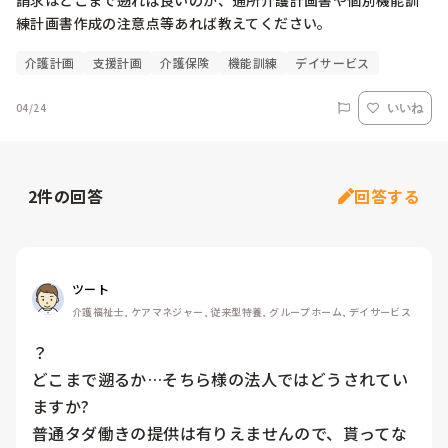
請求はどこまで遡れば良いのか、通所介護計画書や個別機能訓
練計画書作成の注意点等あれば教えてください。
介護計画
支援計画
介護保険
機能訓練
デイサービス
04/24
いいね
2
件の回答
回答する
ツート
介護福祉士, ケアマネジャー, 従来型特養, グループホーム, デイサービス
？

どこまで遡るか…そちら様の法人ではどうされてい
ますか?

普通タダ働きの提供は有りえませんので、貰ってな