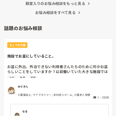
殿堂入りのお悩み相談をもっと見る
お悩み相談をすべて見る
話題のお悩み相談
きょうの介護
施設でお盆にしていること。
お盆に外出、外泊できない利用者さんたちのために何かお盆
らしいことをしていますか？以前働いていた大きな施設では
実際に住職さんを呼びご焼香できるようにそれ用のスペース
お盆
食事
家族
を毎年設けていました。それ以外は、食事内容が変わる、家
族が面会に来る…などでした。お盆まであと少しです。何か
みさきん
していることがあればぜひシェアよろしくお願いします。
介護福祉士, ケアマネジャー, 有料老人ホーム, 介護老人保健施
1
・
2日前
設, グループホーム, 病院
なる