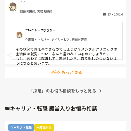
・現在メンタル的に精神科に通い始めた。(面接

ミミ
時に対応した方には話さなかった)

初任者研修, 実務者研修
・集中力散漫

23
・
10/14
・物忘れが激しい

・仕事が覚えられない

・心身がだるい。腹痛と吐き気が続いている。

かいごトークびぎなー
・判断力がなくなった。

介護職・ヘルパー, デイサービス, 初任者研修
・頭がぼーっとする？ふわふわ？している感じが常にするよ
うになりました。

その状況でお仕事できるのでしょうか？メンタルクリニックの
主治医は就労についてなんと言われているのでしょうか。

２０日にもう一度病院に行く予定です。

もし，言わずに就職して，再発したら、取り返しのつかないよ
上記の理由から、内定先にも迷惑をかけると思いますので、
うになると思います。
病院診断後に断ろうと考えていますが、どうしたらいいと思
回答をもっと見る
いますか？？

また本日の面接時に、「なにか病院通院してる場合は申告し
て欲しい。」と言われたのですが、現在診断がはっきりして
「採用」のお悩み相談をもっと見る
👑キャリア・転職 殿堂入りお悩み相談
キャリア・転職
👑殿堂入り