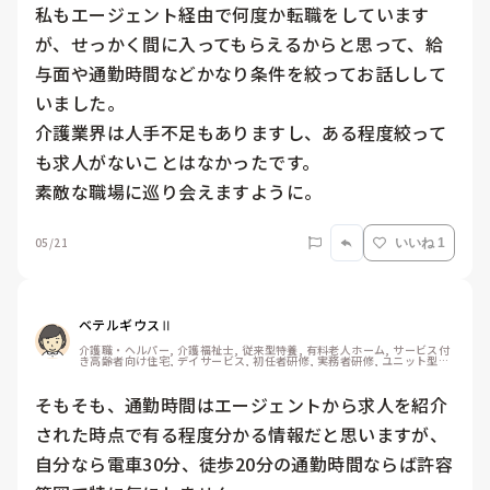
私もエージェント経由で何度か転職をしています
が、せっかく間に入ってもらえるからと思って、給
与面や通勤時間などかなり条件を絞ってお話しして
いました。

介護業界は人手不足もありますし、ある程度絞って
も求人がないことはなかったです。

素敵な職場に巡り会えますように。
05/21
いいね 1
ベテルギウスⅡ
介護職・ヘルパー, 介護福祉士, 従来型特養, 有料老人ホーム, サービス付
き高齢者向け住宅, デイサービス, 初任者研修, 実務者研修, ユニット型特
養
そもそも、通勤時間はエージェントから求人を紹介
された時点で有る程度分かる情報だと思いますが、
自分なら電車30分、徒歩20分の通勤時間ならば許容