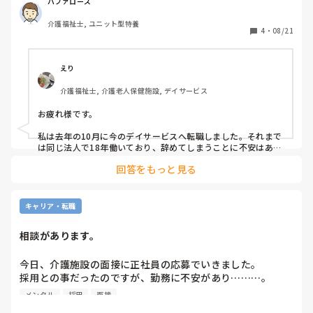
接で話聞き、正社員採用でしたが、合わなさそうでお断りし
バファローズ
ました。

介護福祉士, ユニット型特養
ネガティブ発言改め、ハローワークのスタッフから面接対策
4
・
08/21
のアドバイスもらい、今週、特養、住宅とサ高住ハローワー
クから正社員で、見学、面接受けます。

施設形態は、知ってますが、やりたい事がなく、数多く
えり
色々、選んでしまい、決めきれません。

介護福祉士, 介護老人保健施設, デイサービス
紹介会社使おうかなーとか色々考えてしまいます。

お疲れ様です。

引越しもあり、そんなに面接ばかりも行ってられなくて、自
信がなくなってきています。

私は去年の10月に今のデイサービスへ転職しました。それまで
給料、通勤範囲、施設系　で選んでます。

は同じ法人で18年働いており、辞めてしまうことに不安はあり
ましたがデイサービスで働きたいと希望して転職しました。カ
回答をもっと見る
イゴジョブの紹介で入りました。希望を汲み取って探しくださ
食べる為に警備とか軽作業とかも見ています。

り、面接の日取りなどもきちんと決めてもらったり、断る場合
今は、介護の単発バイト、カイテクやつてます。

も担当の方が上手く断ってくれました。たくさんの施設を提案
カイテクの施設は、応募する気ありません。

してくださったり。面接のアドバイスなどもして下さります。
キャリア・転職
とても親身になって対応して下さいました。

皆さんのアドバイス頂きたいです。

相談があります。
ただやはりネガティブな発言はやめたほうがいいと言われまし
たが、身体を壊したことだけ伝えるのではなく、身体を壊しま
したが今は回復し、仕事に励みたいと伝えてみるのもいいのか
今日、介護施設の面接に正社員の応募でいきました。

なと思います。またカイゴジョブなどだとやめた理由について
採用との事だったのですが、勤務に不安があり………。

も伝えておけばそこも含めて事業所の方にこういう方ですと、
伝えて下さりますので面接で伝えやすくなるかもしれません。
メンタル
採用
面接