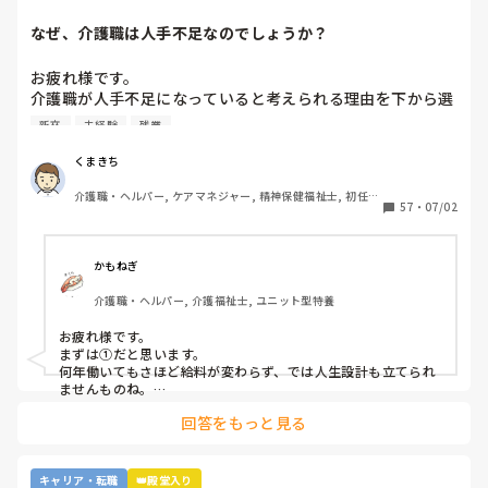
なぜ、介護職は人手不足なのでしょうか？
お疲れ様です。

介護職が人手不足になっていると考えられる理由を下から選
んで下さい

新卒
未経験
残業
①給与が低いから。

②利用者に叩かれるなど危険があるから。

くまきち
③他業種に転職できるスキルがつかなさそうだから。

介護職・ヘルパー, ケアマネジャー, 精神保健福祉士, 初任者
④職場の立地が悪いところが多いから。

57
・
07/02
研修, 実務者研修, 障害福祉関連, 障害者支援施設, 社会福祉
⑤報酬が国次第だから。

士
⑥施設を作りすぎているから。

⑦時間外労働が多いから。

かもねぎ
⑧介護の業界人が綺麗事しか言わないから。

介護職・ヘルパー, 介護福祉士, ユニット型特養
⑨人がいないのに新卒を優遇するから。

⑩未経験可の求人しかないから。

お疲れ様です。

11マネジメント層がまともでないから。

まずは①だと思います。

12その他

何年働いてもさほど給料が変わらず、では人生設計も立てられ
ませんものね。

特に若い方の選択肢からは、まず外れてしまう…
回答をもっと見る
キャリア・転職
👑殿堂入り