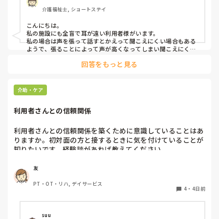
みなさんの職場で、このような方と関わる際に工夫している
介護福祉士, ショートステイ
ことや、喉に負担をかけずに意思疎通ができる良い方法など
があればぜひ教えていただきたいです。

こんにちは。

私の施設にも全盲で耳が遠い利用者様がいます。

よろしくお願いします。
私の場合は声を張って話すとかえって聞こえにくい場合もある
ようで、張ることによって声が高くなってしまい聞こえにくい
のだと思います。その為少しトーンを落とし話しかけるように
回答をもっと見る
しています。

なかなか対応が難しいですよね💦
介助・ケア
利用者さんとの信頼関係
利用者さんとの信頼関係を築くために意識していることはあ
りますか。初対面の方と接するときに気を付けていることが
知りたいです。経験談があれば教えてください。
友
PT・OT・リハ, デイサービス
4
・
4日前
suu