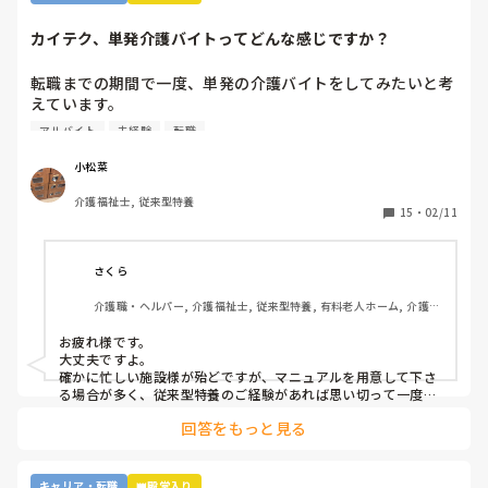
カイテク、単発介護バイトってどんな感じですか？
転職までの期間で一度、単発の介護バイトをしてみたいと考
えています。

ですが単発バイトを求めてるってことはそれなりに忙しい施
アルバイト
未経験
転職
設…経験ない足手まといはダメか…？など考えてしまい、な
かなか踏み出せずにいます。

小松菜
介護福祉士, 従来型特養
もし経験ある方いらっしゃいましたら、どんな感じだったか
15
・
02/11
教えてください。
さくら
介護職・ヘルパー, 介護福祉士, 従来型特養, 有料老人ホーム, 介護老
人保健施設, グループホーム, デイサービス, 訪問介護, 初任者研修, 
実務者研修, ユニット型特養, 障害者支援施設
お疲れ様です。

大丈夫ですよ。

確かに忙しい施設様が殆どですが、マニュアルを用意して下さ
る場合が多く、従来型特養のご経験があれば思い切って一度働
かれる事をおすすめします。

回答をもっと見る
施設様のレビューが書かれているので、参考になさると良いか
と思います。
キャリア・転職
👑殿堂入り