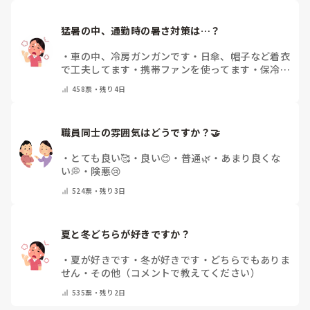
猛暑の中、通勤時の暑さ対策は…？
・
車の中、冷房ガンガンです
・
日傘、帽子など着衣
で工夫してます
・
携帯ファンを使ってます
・
保冷剤
を持ち運んでいます
・
特に暑さ対策はしていませ
458
票・
残り4日
ん
・
その他（コメントで教えて下さい）
職員同士の雰囲気はどうですか？🤝
・
とても良い🥰
・
良い😊
・
普通🌿
・
あまり良くな
い💭
・
険悪😢
524
票・
残り3日
夏と冬どちらが好きですか？
・
夏が好きです
・
冬が好きです
・
どちらでもありま
せん
・
その他（コメントで教えてください）
535
票・
残り2日