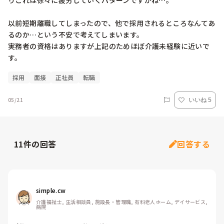
りこれは徐々に疲労していくパターンですかね…。

以前短期離職してしまったので、他で採用されるところなんてあ
るのか…という不安で考えてしまいます。

実務者の資格はありますが上記のためほぼ介護未経験に近いで
す。
採用
面接
正社員
転職
05/21
いいね 5
11
件の回答
回答する
simple.cw
介護福祉士, 生活相談員, 施設長・管理職, 有料老人ホーム, デイサービス, 
病院