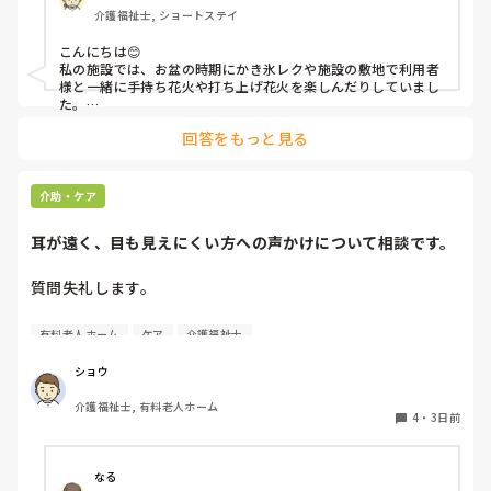
介護福祉士, ショートステイ
こんにちは😊

私の施設では、お盆の時期にかき氷レクや施設の敷地で利用者
様と一緒に手持ち花火や打ち上げ花火を楽しんだりしていまし
た。

みさきんさんの住職さんを呼んでご焼香できる機会があるのは
回答をもっと見る
利用者様にとっても良い経験にもなりますね！
介助・ケア
耳が遠く、目も見えにくい方への声かけについて相談です。
質問失礼します。

耳が遠く、目もあまり見えていない利用者様への声かけにつ
有料老人ホーム
ケア
介護福祉士
いて質問です。

現在、私は「大きな声で、ゆっくり耳元でお話しする」とい
ショウ
う方法で対応しています。

介護福祉士, 有料老人ホーム
聞き取れると安心していただける方なので何とか理解しても
4
・
3日前
らっているのですが、毎日のことなのでかなり喉に負担がか
かり、痛めてしまうことがあります。

なる