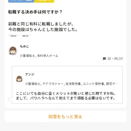
転職する決め手は何ですか？
前職と同じ有料に転職しましたが、

今の施設はちゃんとした施設でした。

施設
職場
前職は施設長にパワハラを受けて

いつもご機嫌を伺うみたいなとこが

もみじ
あり、機嫌が悪いと理不尽に叱られる

介護福祉士, 有料老人ホーム
みたいなとこがあり凹んだりしてました。

28
・
06/25
6月入社して最初は違い過ぎる事ばかりで

戸惑い、仕事を覚えるのが大変でしたが、

アンジ
介護の仕事だけに集中出来る今の職場は

介護福祉士, ケアマネジャー, 従来型特養, ユニット型特養, 居宅ケア
有難いなと感謝しています。

マネ
ここにいても自分に全くメリットが無いと感じた時ですかね。

皆さんの転職する決め手は何ですか？

まして、パワハラへなんて耐えてまで頑張る必要はないです。
あとこの場を借りてお礼を言わせて下さい。

以前アドバイス頂いた方本当にありがとう

回答をもっと見る
ございました。
