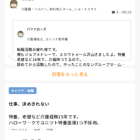
で送られてきていたメッセージがぱたりと止まり…。

介護職・ヘルパー, 有料老人ホーム, ショートステイ
現地でも、お時間をいただきありがとうございましたとお礼
8
・
09/20
を言ってから帰っていますし、見学後すぐにお礼のメッセー
ジも送ったのですが、一切返事がありません。

失礼な施設だな…と思うのですが、こんなもんでしょうか？
バファローズ
どのみちそこには応募するつもりがないので良いといえば良
介護福祉士, ユニット型特養
いのですが、見学の時にも失礼なことを言われたのもあり何
だかもやもやします。(当日は採用担当の人ではない人が案
転職活動お疲れ様です。

内してくれましたが、なんで夜勤のみ希望なの？と小馬鹿に
僕もジョブメドレーで、スカウトメール沢山きましたよ。特養
したように笑ってきたり、昼間の人の方がレクやお風呂で大
老健など16年で、介福持つてるので。

変に決まってるから夜勤のみは評価低いよね、などと言われ
辞めてから活動したので、やったことのないグループホ―厶で
働いてます。

ました)
回答をもっと見る
給料安いのでグルホは、どうしようかなつて感じですがまだ4
カ月なのでおとなしくしてます。

人を小馬鹿にしたり、ダメですね～。

キャリア・転職
そういう施設に、お礼なんていりません。

見学のお礼メールなんてした今までした事ありません。

仕事、決めきれない
わざわざいりませんよ。

人手不足でどこも募集してますから、

特養、老健など介護経験15年です。

強気で活動して下さい。

ハローワ―クでユニツト特養面接1つ不採用。

前の職場、残業50時間で身体こわした。などとネガティブ発
あと、見学の際は、スタッフの様子、態度など雰囲気とあわせ
アルバイト
自信
採用
言したため。グループホ―厶は、自立の方ばかりで見学、面
て見て下さい。
