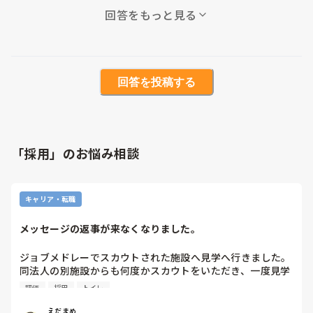
回答をもっと見る
回答を投稿する
「採用」のお悩み相談
キャリア・転職
メッセージの返事が来なくなりました。
ジョブメドレーでスカウトされた施設へ見学へ行きました。

同法人の別施設からも何度かスカウトをいただき、一度見学
へ行きましたがトイレが施設に一つしかなく辞退しました。

評価
採用
トイレ
そことは同法人でしたが、施設自体は別だったので見学だけ
ならと思い行ったのですが、見学前はベタ褒めするような形
えだまめ