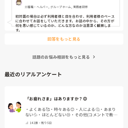
介護職・ヘルパー, グループホーム, 実務者研修
初対面の場合は必ず利用者様と目を合わせ、利用者様のペース
に合わせてお話をしていただきます。お話の中から、その方が
何を思い感じているのか、どんな方なのか注意深く観察しま
す。
回答をもっと見る
話題のお悩み相談をもっと見る
最近のリアルアンケート
「お疲れさま」はありますか？😊
・
よくある🥰
・
時々ある😊
・
人による🤔
・
あまり
ない💦
・
ほとんどない😢
・
その他(コメントで教え
てください)
142
票・
残り5日