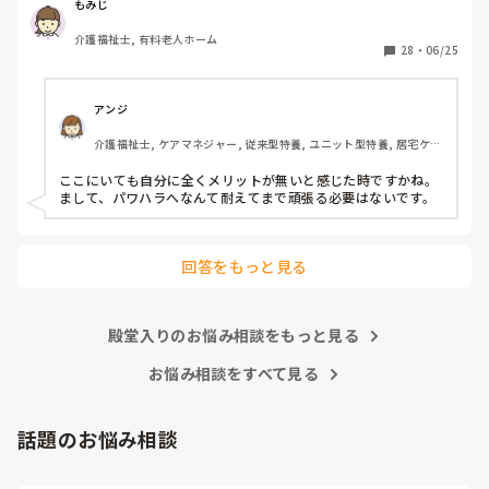
いつもご機嫌を伺うみたいなとこが

もみじ
あり、機嫌が悪いと理不尽に叱られる

介護福祉士, 有料老人ホーム
みたいなとこがあり凹んだりしてました。

28
・
06/25
6月入社して最初は違い過ぎる事ばかりで

戸惑い、仕事を覚えるのが大変でしたが、

アンジ
介護の仕事だけに集中出来る今の職場は

介護福祉士, ケアマネジャー, 従来型特養, ユニット型特養, 居宅ケア
有難いなと感謝しています。

マネ
ここにいても自分に全くメリットが無いと感じた時ですかね。

皆さんの転職する決め手は何ですか？

まして、パワハラへなんて耐えてまで頑張る必要はないです。
あとこの場を借りてお礼を言わせて下さい。

以前アドバイス頂いた方本当にありがとう

回答をもっと見る
ございました。

殿堂入りのお悩み相談をもっと見る
お悩み相談をすべて見る
話題のお悩み相談