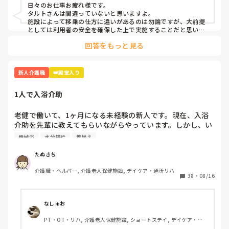
日々のお仕事お疲れ様です。

せていただきました。すると、介護技術の点数を下げられま
タルトさんは間違っていないと思いますよ。

した😱

施設によって移乗の仕方に違いがあるのは勿論ですが、大前提
としては利用者の安全を確保した上で実施することだと思いま
す。身体的な安全もですが不安感などの精神的な安全性も確保
利用者の身体はまだ濡れたままで、とても危険だと思うので
回答をもっと見る
するのは大事だと思います。

すが…

利用者が怖いと仰られているのであれば、怖くない方法を模索
ストレッチャーは可動式なので、せめてベッドの近くまで寄
して行かなければ行けないと思います。
せるか、バスタオルの四隅を持って2人で移乗するやり方は
新人介護職
👑殿堂入り
一般的ではないのでしょうか？

1人で入浴介助
単発で稼働した他の特養や有料は、マットを滑らせるやり方
で、介護士にも負担が少なかったのですが、そのやり方では
老健で働いて、1ヶ月になる未経験の新人です。現在、入浴
介護士は、腰をそらして担ぎ上げるので、腰の負担があるの
介助を先輩に教えてもらいながらやっています。しかし、い
ではないかと思います。

ずれ1人で午前の3時間で10〜12人、午後を同じ人数くらい
機械浴
水分補給
着替え
を入れてほしいと言われています。

初任者研修では絶対に習わないやり方ですし、比較的新しい
施設では見たことがありません。

たぬきち
誘導は電話すると連れてきてもらえますが、それ以外、自分
古い施設ならではのやり方なのでしょうか？

介護職・ヘルパー, 介護老人保健施設, デイケア・通所リハ
一人でやらなければならないので、かなり不安です。洗身、
38
・
08/16
洗髪、更衣、爪切り、ボディークリーム、水分補給、着替え
私はそのやり方は、利用者にも介護士にも危険だと思うの
の片付け、ドライヤー、身体確認など。

で、郷にいれば剛に従えとはなかなか思えないのです。

なしゅお
単発、しかも利用者のADL等、きちんと教われない場合もあ
PT・OT・リハ, 介護老人保健施設, ショートステイ, デイケア・通
大浴場の洗い場3つと、機械浴一つあります。

るからこそ、危険な介助方法はやりたくないのですが、私が
所リハ