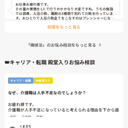
間違ってますか？
お仕事お疲れ様です。

ADLは高い方が多いため、洗身・洗髪ができる方はやっても
その量の業務を1人で行うのかかなり大変ですね。うちの施設
らいつつ、1時間に1人機械浴で入ってもらいながら、脱衣場
では誘導、入浴介助、着脱の3種類で別れて介助を行っていま
のこともやりつつなので、いつもバタバタしてしまいます。

す。おひとりで入浴介助全てをこなすのはプレッシャーになり
ますし、事故に繋がる可能性も出てくると思います。慣れるた
回答をもっと見る
めにと言われれば聞こえは良いですが、あまりオススメは出来
また認知症の方が多いため、勝手に湯船に入ろうとしたり、
ませんよね💧
急に動く方もいます。

いつか事故を起こしてしまいそうで不安です。

「機械浴」のお悩み相談をもっと見る
管理者の方は「お風呂の独り立ちをして慣れてから、少しず
つ他の業務をやってもらう予定です。」と言っています。

👑キャリア・転職 殿堂入りお悩み相談
他の施設も、大体1人で入浴介助が普通でしょうか？また、1
キャリア・転職
👑殿堂入り
なぜ、介護職は人手不足なのでしょうか？
お疲れ様です。

介護職が人手不足になっていると考えられる理由を下から選
んで下さい

新卒
未経験
残業
①給与が低いから。

②利用者に叩かれるなど危険があるから。

くまきち