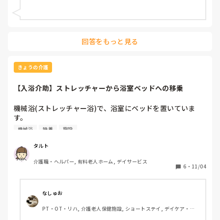
回答をもっと見る
きょうの介護
【入浴介助】ストレッチャーから浴室ベッドへの移乗
機械浴(ストレッチャー浴)で、浴室にベッドを置いていま
す。

ストレッチャーからベッドに移乗の際、2人がかりで、利用
機械浴
特養
施設
者の頭側と足側をまるで丸太のように担ぎ上げ、利用者を側
臥位状態にして数歩歩いてベッドに下ろすやり方の施設に単
タルト
発で行きました。

介護職・ヘルパー, 有料老人ホーム, デイサービス
(ストレッチャーに乗る際は、立位が保てない方も、リクラ
6
・
11/04
イニングや通常の車椅子から端座位状態で普通に移乗しま
す。)

なしゅお
以前も古い特養で単発で稼働した時、同様のやり方をしてい
PT・OT・リハ, 介護老人保健施設, ショートステイ, デイケア・通
てとても驚いたのと、私はその経験もなく、利用者も「怖
所リハ
い！怖い！」と仰っていて自信がなかったので、私は遠慮さ