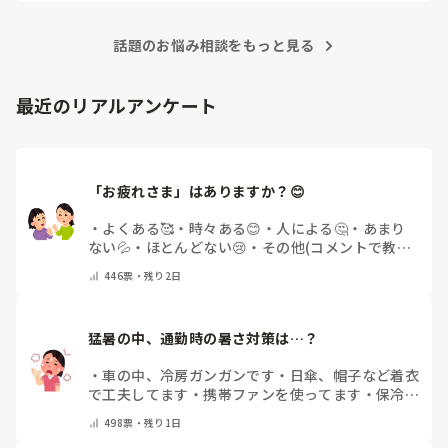
話題のお悩み相談をもっと見る
最近のリアルアンケート
「お疲れさま」はありますか？😊
・
よくある🥰
・
時々ある😊
・
人による🤔
・
あまり
ない💦
・
ほとんどない😢
・
その他(コメントで教え
てください)
446
票・
残り2日
猛暑の中、通勤時の暑さ対策は…？
・
車の中、冷房ガンガンです
・
日傘、帽子など着衣
で工夫してます
・
携帯ファンを使ってます
・
保冷剤
を持ち運んでいます
・
特に暑さ対策はしていませ
498
票・
残り1日
ん
・
その他（コメントで教えて下さい）