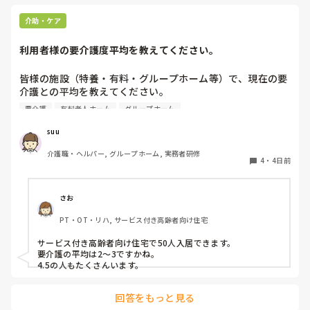
また、中には経済的な理由で頻繁な購入が難しい方もいらっし
ゃるため、状態を見つつ交換間隔を少し長めにするなど、個別
介助・ケア
の事情に合わせて柔軟に対応しています。

利用者様の要介護度平均を教えてください。
他の施設での対応も気になりますね。参考になれば幸いです。
皆様の施設（特養・有料・グループホーム等）で、現在の要
介護との平均を教えてください。

要介護
有料老人ホーム
グループホーム
できましたら、規模を添えて頂ければありがたいです。
suu
介護職・ヘルパー, グループホーム, 実務者研修
4
・
4日前
さお
PT・OT・リハ, サービス付き高齢者向け住宅
サービス付き高齢者向け住宅で50人入居できます。

要介護の平均は2〜3ですかね。

4.5の人もたくさんいます。
回答をもっと見る