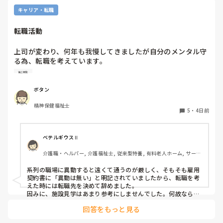
キャリア・転職
転職活動
上司が変わり、何年も我慢してきましたが自分のメンタル守
る為、転職を考えています。

納得できる仕事に出会うまでの間

転職
①今の所で我慢する

②系列の他職場に移動する

ボタン
皆さんならどうしますか？

精神保健福祉士
5
・
4日前
ベテルギウスⅡ
介護職・ヘルパー, 介護福祉士, 従来型特養, 有料老人ホーム, サービ
ス付き高齢者向け住宅, デイサービス, 初任者研修, 実務者研修, ユニ
ット型特養
系列の職場に異動すると遠くて通うのが厳しく、そもそも雇用
契約書に「異動は無い」と明記されていましたから、転職を考
えた時には転職先を決めて辞めました。

因みに、施設見学はあまり参考にしませんでした。何故なら、
短時間でほんの一部分しか見させてくれないので良し悪しは判
回答をもっと見る
断出来ないからです。職場の人間関係は働いてみないと分かり
ません。