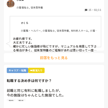
介護福祉士, 従来型特養
もし経験ある方いらっしゃいましたら、どんな感じだったか
15
・
02/11
教えてください。
さくら
介護職・ヘルパー, 介護福祉士, 従来型特養, 有料老人ホーム, 介護老
人保健施設, グループホーム, デイサービス, 訪問介護, 初任者研修, 
実務者研修, ユニット型特養, 障害者支援施設
お疲れ様です。

大丈夫ですよ。

確かに忙しい施設様が殆どですが、マニュアルを用意して下さ
る場合が多く、従来型特養のご経験があれば思い切って一度働
かれる事をおすすめします。

回答をもっと見る
施設様のレビューが書かれているので、参考になさると良いか
と思います。
キャリア・転職
👑殿堂入り
転職する決め手は何ですか？
前職と同じ有料に転職しましたが、

今の施設はちゃんとした施設でした。

施設
職場
前職は施設長にパワハラを受けて
