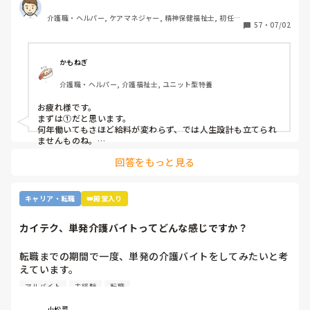
③他業種に転職できるスキルがつかなさそうだから。

介護職・ヘルパー, ケアマネジャー, 精神保健福祉士, 初任者
④職場の立地が悪いところが多いから。

57
・
07/02
研修, 実務者研修, 障害福祉関連, 障害者支援施設, 社会福祉
⑤報酬が国次第だから。

士
⑥施設を作りすぎているから。

⑦時間外労働が多いから。

かもねぎ
⑧介護の業界人が綺麗事しか言わないから。

介護職・ヘルパー, 介護福祉士, ユニット型特養
⑨人がいないのに新卒を優遇するから。

⑩未経験可の求人しかないから。

お疲れ様です。

11マネジメント層がまともでないから。

まずは①だと思います。

12その他

何年働いてもさほど給料が変わらず、では人生設計も立てられ
ませんものね。

特に若い方の選択肢からは、まず外れてしまう…
回答をもっと見る
キャリア・転職
👑殿堂入り
カイテク、単発介護バイトってどんな感じですか？
転職までの期間で一度、単発の介護バイトをしてみたいと考
えています。

ですが単発バイトを求めてるってことはそれなりに忙しい施
アルバイト
未経験
転職
設…経験ない足手まといはダメか…？など考えてしまい、な
かなか踏み出せずにいます。

小松菜