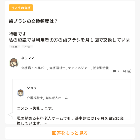
きょうの介護
歯ブラシの交換頻度は？
特養です

私の施設では利用者の方の歯ブラシを月１回で交換していま
す、みなさんのところはどれくらいの頻度で交換されていま
特養
ケア
すか？
よしママ
介護職・ヘルパー, 介護福祉士, ケアマネジャー, 従来型特養
2
・
4日前
ショウ
介護福祉士, 有料老人ホーム
コメント失礼します。

私の勤める有料老人ホームでも、基本的には1ヶ月を目安に交
換しています。

ただ、施設柄お元気な方も多く、ある程度自立されている方に
回答をもっと見る
関してはご本人のペースにお任せしています。
