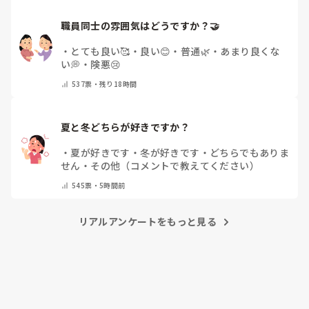
職員同士の雰囲気はどうですか？🤝
・
とても良い🥰
・
良い😊
・
普通🌿
・
あまり良くな
い💭
・
険悪😢
537
票・
残り18時間
夏と冬どちらが好きですか？
・
夏が好きです
・
冬が好きです
・
どちらでもありま
せん
・
その他（コメントで教えてください）
545
票・
5時間前
リアルアンケートをもっと見る