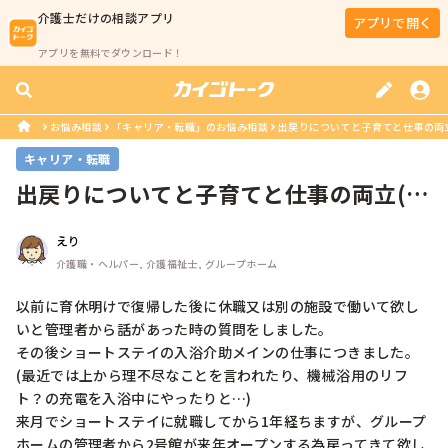
介護士
だけの相談アプリ
アプリで開く
アプリを無料でダウンロード！
お悩み相談
「キャリア・転職」のお悩み相談
出戻りについてと子育てと仕事の両立(
キャリア・転職
出戻りについてと子育てと仕事の両立(働
き方)について
えり
介護職・ヘルパー, 介護福祉士, グループホーム
以前に育休明けで復帰した後に休職又は別の施設で働いて欲し
いと管理者から話があった時の質問をしました。

その後ショートステイの入浴介助メインの仕事につきました。
(最近では上から理不尽なことを言われたり、機械浴用のリフ
ト？の充電を入浴中にやったりと…)

来月でショートステイに就職してから1年経ちますが、グループ
ホームの管理者から2号館が来年オープンする為戻ってきて欲し