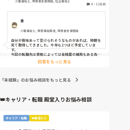
介護福祉士, 障害者支援施設, 社会福祉士
6
・
22日前
香
介護福祉士, 障害福祉関連, 障害者支援施設
自分が興味あって受けられそうなものがあれば、時期を
見て取得してきました。今年も2つほど予定していま
す。

今回の転職先は資格によっては金銭面の補助もある為、
それが決め手の1つにもなってます。会社としては、補
回答をもっと見る
助してでも取ってもらい長く働いて欲しいとの意向。も
ちろん、資格手当もあります。
「未経験」のお悩み相談をもっと見る
👑キャリア・転職 殿堂入りお悩み相談
キャリア・転職
👑殿堂入り