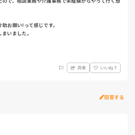
たので、相談業務や介護事務で未経験からやって行く想
助お願い!って感じです。

まいました。

共有
いいね 7
回答する