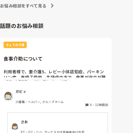
お悩み相談をすべて見る
話題のお悩み相談
きょうの介護
食事介助について
利用者様で、要介護5、レビー小体認知症、パーキン
ソン病、車椅子使用、失語症の方で、食事が自立が難
ユニット型特養
グループホーム
ケア
しくなって来ました。ご飯を、おにぎりにして、ご自
分で手づかみで食べてもらおうと、幼児が食べるくら
ガビィ
いのおにぎりにしてます。食べられる時とスプーンを
使っても難しい時があります。おかずも、おにぎり同
介護職・ヘルパー, グループホーム
様、手づかみでたべてもらってる時があるのですが、
8
・
22時間前
難しい時は、職員が介助しています。ご飯は、おにぎ
りで手づかみでもいいのかなと思いますが、おかずの
さお
手づかみは、どうかなと思うのですが、皆さんはどう
思われますか？私は、自分の母親が手づかみで食べて
PT・OT・リハ, サービス付き高齢者向け住宅