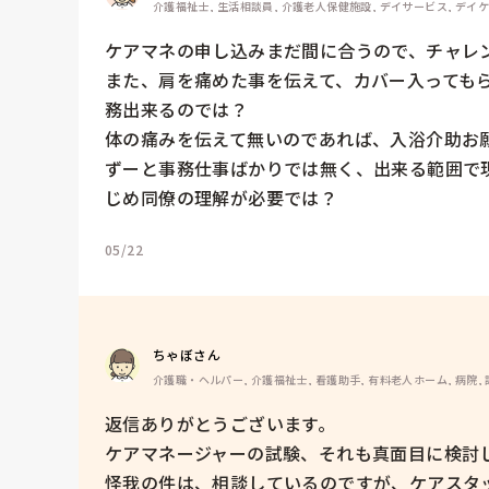
介護福祉士, 生活相談員, 介護老人保健施設, デイサービス, デイ
ケアマネの申し込みまだ間に合うので、チャレン
また、肩を痛めた事を伝えて、カバー入っても
務出来るのでは？

体の痛みを伝えて無いのであれば、入浴介助お願
ずーと事務仕事ばかりでは無く、出来る範囲で
じめ同僚の理解が必要では？
05/22
ちゃぼさん
介護職・ヘルパー, 介護福祉士, 看護助手, 有料老人ホーム, 病院,
返信ありがとうございます。

ケアマネージャーの試験、それも真面目に検討し
怪我の件は、相談しているのですが、ケアスタ