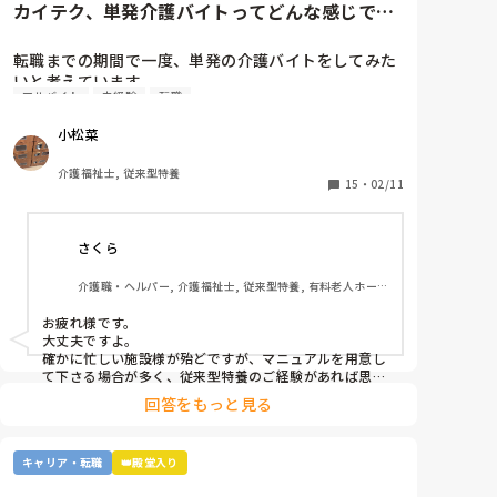
カイテク、単発介護バイトってどんな感じです
か？
転職までの期間で一度、単発の介護バイトをしてみた
いと考えています。

アルバイト
未経験
転職
ですが単発バイトを求めてるってことはそれなりに忙
しい施設…経験ない足手まといはダメか…？など考え
小松菜
てしまい、なかなか踏み出せずにいます。

介護福祉士, 従来型特養
もし経験ある方いらっしゃいましたら、どんな感じだ
15
・
02/11
ったか教えてください。
さくら
介護職・ヘルパー, 介護福祉士, 従来型特養, 有料老人ホー
ム, 介護老人保健施設, グループホーム, デイサービス, 訪問
介護, 初任者研修, 実務者研修, ユニット型特養, 障害者支援
お疲れ様です。

施設
大丈夫ですよ。

確かに忙しい施設様が殆どですが、マニュアルを用意し
て下さる場合が多く、従来型特養のご経験があれば思い
切って一度働かれる事をおすすめします。

回答をもっと見る
施設様のレビューが書かれているので、参考になさると
良いかと思います。
キャリア・転職
👑殿堂入り