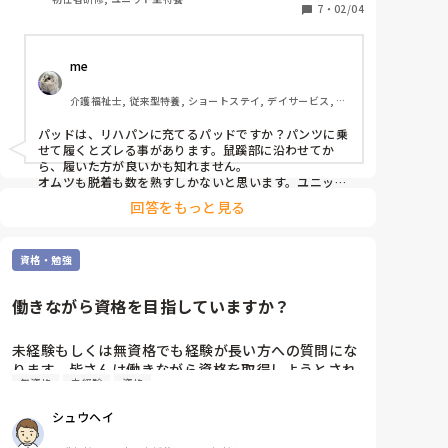
いです。
7
・
02/04
me 
介護福祉士, 従来型特養, ショートステイ, デイサービス, 訪
問介護, ユニット型特養
パッドは、リハパンに充てるパッドですか？パンツに乗
せて履くとズレる事があります。鼠蹊部に沿わせてか
ら、履いた方が良いかも知れません。

オムツも脱着も数を熟すしかないと思います。ユニット
でまだ半年なので、トイレ介助や入浴介助した人数が従
回答をもっと見る
来型特養よりは少ないと思います。形態が違うと比較は
出来ないかも知れません。

また、偶に初心者なのに初めから上手い人がいます。後
資格・勉強
は、練習や動画見るなど、日々努力した分は腕が上がっ
てくると思います。

向いてないと言われても頑張りで変わると思います。や
働きながら資格を目指していますか？
るかやらないかでしょう？
未経験もしくは無資格でも経験が長い方への質問にな
ります。皆さんは働きながら資格を取得しようとされ
無資格
未経験
資格
ていますか？その場合、理由や会社の制度を教えてく
ださい。
シュウヘイ