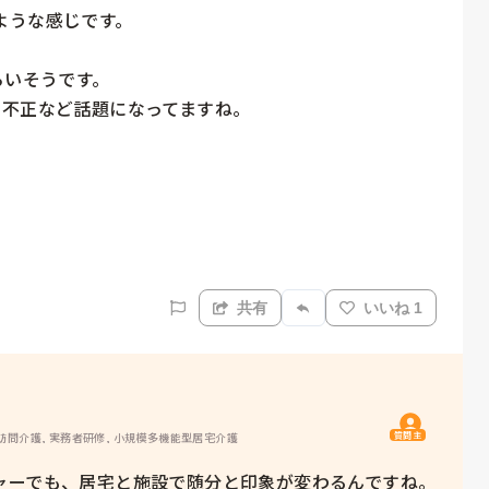
うな感じです。

いそうです。

不正など話題になってますね。

共有
いいね 1
質問主
 訪問介護, 実務者研修, 小規模多機能型居宅介護
ャーでも、居宅と施設で随分と印象が変わるんですね。