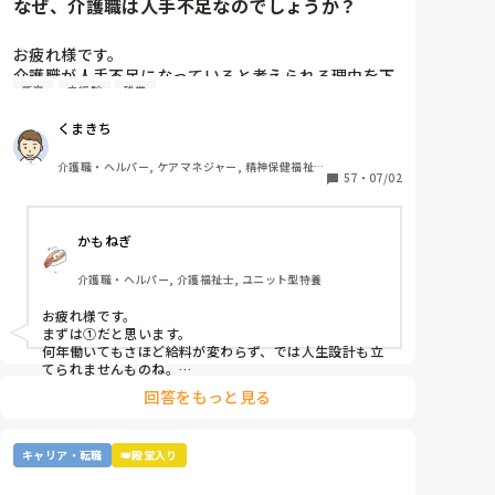
なぜ、介護職は人手不足なのでしょうか？
お疲れ様です。

介護職が人手不足になっていると考えられる理由を下
新卒
未経験
残業
から選んで下さい

①給与が低いから。

くまきち
②利用者に叩かれるなど危険があるから。

③他業種に転職できるスキルがつかなさそうだから。

介護職・ヘルパー, ケアマネジャー, 精神保健福祉
④職場の立地が悪いところが多いから。

57
・
07/02
士, 初任者研修, 実務者研修, 障害福祉関連, 障害者
支援施設, 社会福祉士
⑤報酬が国次第だから。

⑥施設を作りすぎているから。

かもねぎ
⑦時間外労働が多いから。

⑧介護の業界人が綺麗事しか言わないから。

介護職・ヘルパー, 介護福祉士, ユニット型特養
⑨人がいないのに新卒を優遇するから。

⑩未経験可の求人しかないから。

お疲れ様です。

11マネジメント層がまともでないから。

まずは①だと思います。

12その他

何年働いてもさほど給料が変わらず、では人生設計も立
てられませんものね。

特に若い方の選択肢からは、まず外れてしまう…
回答をもっと見る
キャリア・転職
👑殿堂入り