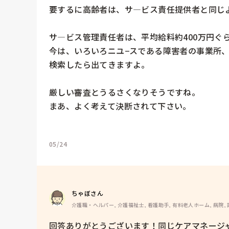
要するに高齢者は、サ―ビス責任提供者と同じよ
サ―ビス管理責任者は、平均給料約400万円ぐら
今は、いろいろニユ−スである障害者の事業所、
検索したら出てきますよ。

厳しい審査とうるさくなりそうですね。

まあ、よく考えて決断されて下さい。

05/24
ちゃぼさん
介護職・ヘルパー, 介護福祉士, 看護助手, 有料老人ホーム, 病院,
回答ありがとうございます！同じケアマネージ