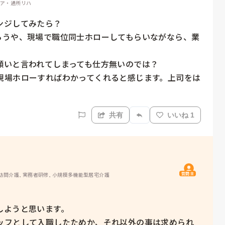
ケア・通所リハ
ジしてみたら？

らうや、現場で職位同士ホローしてもらいながなら、業
いと言われてしまっても仕方無いのでは？

現場ホローすればわかってくれると感じます。上司をは
共有
いいね 1
質問主
 訪問介護, 実務者研修, 小規模多機能型居宅介護
ようと思います。

ッフとして入職したためか、それ以外の事は求められ