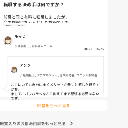
転職する決め手は何ですか？
前職と同じ有料に転職しましたが、

今の施設はちゃんとした施設でした。

施設
職場
前職は施設長にパワハラを受けて

もみじ
いつもご機嫌を伺うみたいなとこが

あり、機嫌が悪いと理不尽に叱られる

介護福祉士, 有料老人ホーム
みたいなとこがあり凹んだりしてました。

28
・
06/25
6月入社して最初は違い過ぎる事ばかりで

アンジ
戸惑い、仕事を覚えるのが大変でしたが、

介護の仕事だけに集中出来る今の職場は

介護福祉士, ケアマネジャー, 従来型特養, ユニット型特養, 
有難いなと感謝しています。

居宅ケアマネ
ここにいても自分に全くメリットが無いと感じた時です
皆さんの転職する決め手は何ですか？

かね。

まして、パワハラへなんて耐えてまで頑張る必要はない
あとこの場を借りてお礼を言わせて下さい。

です。
以前アドバイス頂いた方本当にありがとう

回答をもっと見る
ございました。

殿堂入りのお悩み相談をもっと見る