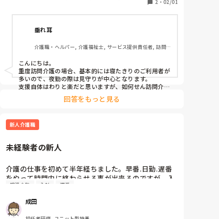
2
・
02/01
連
やったことある方の意見をお聞きしたいです
垂れ耳
介護職・ヘルパー, 介護福祉士, サービス提供責任者, 訪問
介護, 障害福祉関連
こんにちは。

重度訪問介護の場合、基本的には寝たきりのご利用者が
多いので、夜勤の際は見守りが中心となります。

支援自体はわりと楽だと思いますが、如何せん訪問介護
はご利用者宅での支援になるため、訪問先によっては生
回答をもっと見る
活環境が悪い中での支援になることもあります。

それと、給料高いしと書かれてますが、訪問介護におい
て重度訪問は単価が非常に安いので、一回につき長時間
新人介護職
の支援をやらないと売上につながらないのが現状です。

それを踏まえたうえで、充分ご検討願います。
未経験者の新人
介護の仕事を初めて半年経ちました。早番.日勤.遅番
をやって時間内に終わらせる事が出来るのですが、入
排泄介助
入社
遅番
浴介助の脱着が遅いや排泄介助のパットがずれている
などが目立ってしまいます。介護に向いてないと思い
成田
ますか？介護未経験で入職して半年経った皆さんの施
設の新人さんはどのくらい仕事が出来ますか？知りた
初任者研修, ユニット型特養