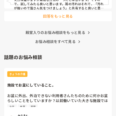
で、試してみたら良いと思います。耳の汚れはそれで、「汚れ
が強いので皆さん気をつけましょう」と共有すると良いと思い
ます。
回答をもっと見る
殿堂入りのお悩み相談をもっと見る
お悩み相談をすべて見る
話題のお悩み相談
きょうの介護
施設でお盆にしていること。
お盆に外出、外泊できない利用者さんたちのために何かお盆
らしいことをしていますか？以前働いていた大きな施設では
実際に住職さんを呼びご焼香できるようにそれ用のスペース
お盆
食事
家族
を毎年設けていました。それ以外は、食事内容が変わる、家
族が面会に来る…などでした。お盆まであと少しです。何か
みさきん