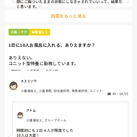
顔にご飯ついたままの状態にしなきゃそれでいいって、結果だ
と思います。

回答をもっと見る
私お風呂専属でバイトしてるんですけど、お風呂の時に顔にカ
レーつけた人とかいますもん。

あーやってくれなかったんだなって。スプーンでぬぐったりそ
介助・ケア
👑殿堂入り
んなことすら、やらないのかね、酷いスタッフとか思いなが
ら。

1日に10人お風呂に入れる、ありえますか？
机上の空論、理想論、いちいち腹立ててもしょうがない。
ありえない。

ユニット型特養に勤務しています。

人手不足で入浴のない日があるため、今度1日に10人入れて
機械浴
人手不足
入浴介助
下さいとリーダーから言われました。

午前中に5人、午後から1人助っ人つけるので5人入れて下さ
カスミソウ
いとのことです。

介護福祉士, 介護事務, 初任者研修, 実務者研修, ユニット型
ここはほぼ全員寝たきりの方ですよ。ありえますか？

48
・
04/05
特養
アトム
介護福祉士, グループホーム
時間的にも１日４人が限度でした

10人は大変！