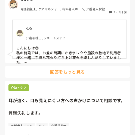
していることがあればぜひシェアよろしくお願いします。
介護福祉士, ケアマネジャー, 有料老人ホーム, 介護老人保健施
2
・
3日前
設, グループホーム, 病院
なる
介護福祉士, ショートステイ
こんにちは😊

私の施設では、お盆の時期にかき氷レクや施設の敷地で利用者
様と一緒に手持ち花火や打ち上げ花火を楽しんだりしていまし
た。

みさきんさんの住職さんを呼んでご焼香できる機会があるのは
回答をもっと見る
利用者様にとっても良い経験にもなりますね！
介助・ケア
耳が遠く、目も見えにくい方への声かけについて相談です。
質問失礼します。

耳が遠く、目もあまり見えていない利用者様への声かけにつ
有料老人ホーム
ケア
介護福祉士
いて質問です。
