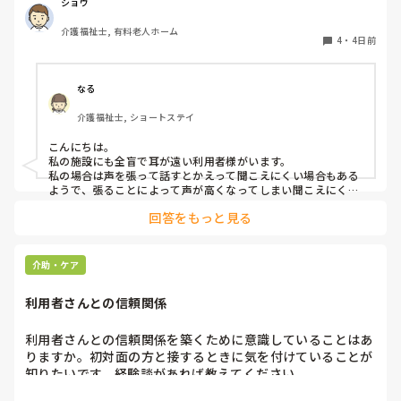
現在、私は「大きな声で、ゆっくり耳元でお話しする」とい
ショウ
う方法で対応しています。

介護福祉士, 有料老人ホーム
聞き取れると安心していただける方なので何とか理解しても
4
・
4日前
らっているのですが、毎日のことなのでかなり喉に負担がか
かり、痛めてしまうことがあります。

なる
みなさんの職場で、このような方と関わる際に工夫している
介護福祉士, ショートステイ
ことや、喉に負担をかけずに意思疎通ができる良い方法など
があればぜひ教えていただきたいです。

こんにちは。

私の施設にも全盲で耳が遠い利用者様がいます。

よろしくお願いします。
私の場合は声を張って話すとかえって聞こえにくい場合もある
ようで、張ることによって声が高くなってしまい聞こえにくい
のだと思います。その為少しトーンを落とし話しかけるように
回答をもっと見る
しています。

なかなか対応が難しいですよね💦
介助・ケア
利用者さんとの信頼関係
利用者さんとの信頼関係を築くために意識していることはあ
りますか。初対面の方と接するときに気を付けていることが
知りたいです。経験談があれば教えてください。