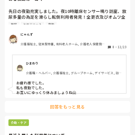
どうか心身お大事になさってください。

結局は現場任せ、退職引き止めは必死。

先日の夜勤充実しました。夜10時離床センサー鳴り訪室、放
カンファレンス施行して、服薬関係、居室環境等、少しでも良
尿多量の為足を滑らし転倒利用者発見！全更衣及びオムツ全
くなる様カンファレンスかと先ずはいかがでしょうか。

替え➕人殺しの毒言まで頂戴する。

参考にならなかったらごめんなさい🙏
放尿
ヒヤリハット
夜勤
次に7時、食事の誘導に入室する。これが凄かった。便臭漂
っており、布団を剥ぐと泥状便多量しかもリハパン対応、派
にゃんず
手に漏れ暴れていた。更に9時まで早番業務も代行、本当に
介護福祉士, 従来型特養, 有料老人ホーム, 介護老人保健施設, 
失禁で始まり失禁で終わる、(皮肉を込めて)内容ある夜勤で
8
・
12/23
ユニット型特養
した。

ひまわり
介護職・ヘルパー, 介護福祉士, グループホーム, デイサービス, 訪問
介護, 初任者研修, 実務者研修
お疲れ様でした。

私も夜勤でした。

お互いにゆっくり休みましょうね🤗
回答をもっと見る
介助・ケア