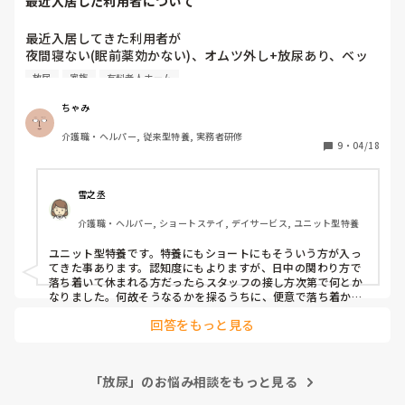
最近入居した利用者について
最近入居してきた利用者が

夜間寝ない(眠前薬効かない)、オムツ外し+放尿あり、ベッ
ドからの転倒リスク大、指示全く通らない、縦にも横にも大
放尿
家族
有料老人ホーム
きい、家族めんどい

っていう男性なんですけど心穏やかに接することできなさす
ちゃみ
ぎて心折れる､､､
介護職・ヘルパー, 従来型特養, 実務者研修
9
・
04/18
雪之丞
介護職・ヘルパー, ショートステイ, デイサービス, ユニット型特養
ユニット型特養です。特養にもショートにもそういう方が入っ
てきた事あります。認知度にもよりますが、日中の関わり方で
落ち着いて休まれる方だったらスタッフの接し方次第で何とか
なりました。何故そうなるかを探るうちに、便意で落ち着かな
いとわかり、トイレに長めに座って頂いた事もあります。オム
回答をもっと見る
ツの不快感ですぐ外す方の場合は、出来る限り早め交換で不快
感なく休める様に、尿測でパット交換の時間を探り調整してい
きました。それでもわからない、起きる方は最終的に看護師と
薬の量について何度も話し、医師に調整してもらい、ようやく
「放尿」のお悩み相談をもっと見る
休まれる様になりました。

すぐには解決出来ないので大変かもしれませんが、細かなデー