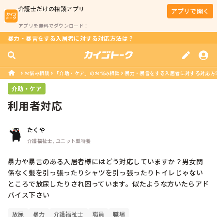
介護士
だけの相談アプリ
アプリで開く
アプリを無料でダウンロード！
暴力・暴言をする入居者に対する対応方法は？
お悩み相談
「介助・ケア」のお悩み相談
暴力・暴言をする入居者に対する対応方
介助・ケア
利用者対応
たくや
介護福祉士, ユニット型特養
暴力や暴言のある入居者様にはどう対応していますか？男女関
係なく髪を引っ張ったりシャツを引っ張ったりトイレじゃない
ところで放尿したりされ困っています。似たような方いたらアド
バイス下さい
放尿
暴力
介護福祉士
職員
職場