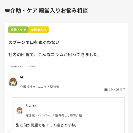
タを取り傾向を探る。根気のいる事ですが、皆で協力して少し
でも早く改善案が見つかると良いですね。

👑介助・ケア 殿堂入りお悩み相談
私もまだ慣れない頃はキツいとしか思っていなかったですが、
皆で協力してデータを取り探る状況に慣れた頃には推理ゲーム
の様な物と思え、気持ち的に少し楽にはなりました。

まぁ、半年かけてもなかなか調整出来なかった方は苦労しまし
介助・ケア
👑殿堂入り
たけど（笑）

入居から１年半くらいでようやく夜間落ち着いたんで…。それ
までは布団汚染はほぼ毎日、シーツより掛け布団の汚染が困り
スプーンで口をぬぐわない
ものでしたね😓

ほぼ毎朝、リネン交換が業務に増えた感じですね😅
社内の回覧で、こんなコラムが回ってきました。

[スプーンで口をぬぐわない]

食事介助
ケア
自分やっちゃってるなと思いました。

hk
皆さんはどうですか⁇
介護福祉士, ユニット型特養
19
・
06/17
ちのっち
介護職・ヘルパー, 介護福祉士, 訪問介護
別に何か問題でも？って感じですね。
