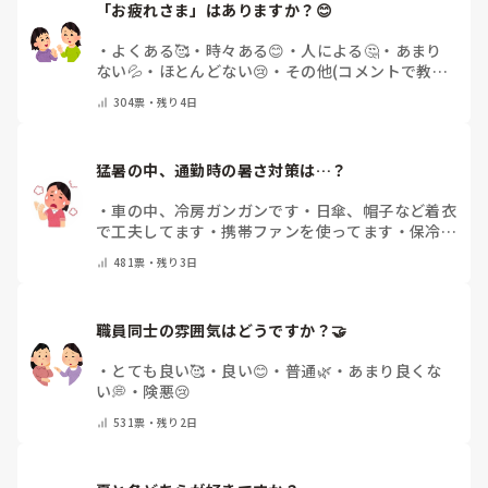
「お疲れさま」はありますか？😊
・
よくある🥰
・
時々ある😊
・
人による🤔
・
あまり
ない💦
・
ほとんどない😢
・
その他(コメントで教え
てください)
304
票・
残り4日
猛暑の中、通勤時の暑さ対策は…？
・
車の中、冷房ガンガンです
・
日傘、帽子など着衣
で工夫してます
・
携帯ファンを使ってます
・
保冷剤
を持ち運んでいます
・
特に暑さ対策はしていませ
481
票・
残り3日
ん
・
その他（コメントで教えて下さい）
職員同士の雰囲気はどうですか？🤝
・
とても良い🥰
・
良い😊
・
普通🌿
・
あまり良くな
い💭
・
険悪😢
531
票・
残り2日