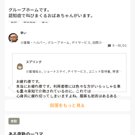
ます。他の利用者...
グループホームです。

認知症で叫びまくるおばあちゃんがいます。

放尿
事故報告
暴力
他の利用者さんに影響があり、現場が崩壊しています。

辛い
怪我をしているのに立とうとするので目が離せません。

介護職・ヘルパー, グループホーム, デイサービス, 訪問介護, 
レクリエーションもなにも出来ません。

9
・
05/02
初任者研修, 障害者支援施設
正直いなくなって欲しいと思っています。

どんな人でも受け入れてきましたが、ここまで絶叫された
り、暴れたりする人は初めてです。

スプリング
介護福祉士, ショートステイ, デイサービス, ユニット型特養, 障害福
叩かれたり、噛み付かれても、放尿されても平気でした。

祉関連, 障害者支援施設
お疲れ様です。

昨日はお茶をかけられ、薬を飲んだ振りして吐き出され、落
本当にお疲れ様です。利用者様には色々な方がいらっしゃる事
薬という事故報告書くはめになり、次長に相談しても、どう
も重々承知で介助されているのに、これでは

すればよかったと思う？と逆に聞かれるだけでなにも言って
心身共に疲れ切ってしまいますよね。服薬も拒否はあるあるで
すが

くれません。

回答をもっと見る
その為にカンファレンスはされたのでしょうか？上司に報告し
皆さまどうしたらいいですか？

てもその様子だと本当に気持ちの持って行き場がお辛いですよ
ちなみに薬はヨクカクサンを1日一つだけです。

ね。本来、上司はスタッフフォローに回る事も業務のうちだと
思います。個人的に。

夜勤
文面からですと、あまりよい職場環境下でないのかなと思って
しまいます。私の前職もブラックでおなじようなかんじでし
ある夜勤の一コマ
た。
