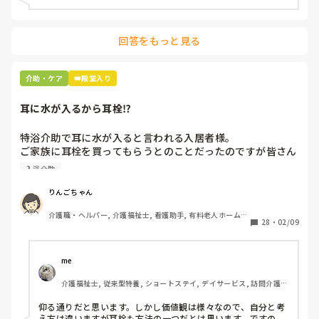
回答をもっと見る
介助・ケア
👑殿堂入り
耳に水が入るから耳栓⁉︎
特浴介助で耳に水が入ると言われる入居者様。

ご家族に耳栓を買ってもらうとのことだったのですが皆さん
どう思われますか？

入浴介助
まずは水が入らないように介助を工夫するのが先なのではと
思ったのですがパートなためあまり強く言えず…

りんごちゃん
また洗髪後どうやら耳を拭いてない様子。あとから耳を拭い
介護職・ヘルパー, 介護福祉士, 看護助手, 有料老人ホーム, 
て欲しいと言われて拭くととても汚いのですが、耳栓よりも
28
・
02/09
サービス付き高齢者向け住宅, 病院, 初任者研修, 実務者研
まず耳拭くのが先なのではと…

修, ユニット型特養
耳栓の管理も大変だと思いますし（衛生的に消毒なども必要
かと）、皆さんどう思われますか？
me 
介護福祉士, 従来型特養, ショートステイ, デイサービス, 訪問介護, 
ユニット型特養
仰る通りだと思います。しかし価値観は様々なので、自分と考
え方は違いますが耳栓も方法の一つだとは思います。ですの