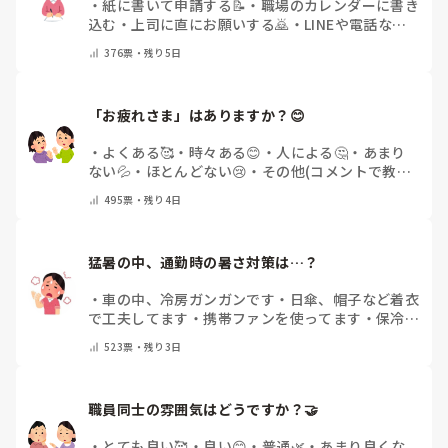
・
紙に書いて申請する📝
・
職場のカレンダーに書き
込む
・
上司に直にお願いする🙇
・
LINEや電話など
で申請する
・
その他（コメントで教えてください）
376
票・
残り5日
「お疲れさま」はありますか？😊
・
よくある🥰
・
時々ある😊
・
人による🤔
・
あまり
ない💦
・
ほとんどない😢
・
その他(コメントで教え
てください)
495
票・
残り4日
猛暑の中、通勤時の暑さ対策は…？
・
車の中、冷房ガンガンです
・
日傘、帽子など着衣
で工夫してます
・
携帯ファンを使ってます
・
保冷剤
を持ち運んでいます
・
特に暑さ対策はしていませ
523
票・
残り3日
ん
・
その他（コメントで教えて下さい）
職員同士の雰囲気はどうですか？🤝
・
とても良い🥰
・
良い😊
・
普通🌿
・
あまり良くな