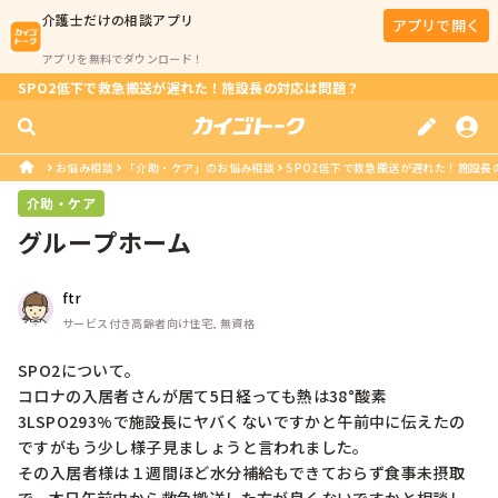
介護士
だけの相談アプリ
アプリで開く
アプリを無料でダウンロード！
SPO2低下で救急搬送が遅れた！施設長の対応は問題？
お悩み相談
「介助・ケア」のお悩み相談
SPO2低下で救急搬送が遅れた！施設長
介助・ケア
グループホーム
ftr
サービス付き高齢者向け住宅, 無資格
SPO2について。

コロナの入居者さんが居て5日経っても熱は38°酸素
3LSPO293%で施設長にヤバくないですかと午前中に伝えたの
ですがもう少し様子見ましょうと言われました。

その入居者様は１週間ほど水分補給もできておらず食事未摂取