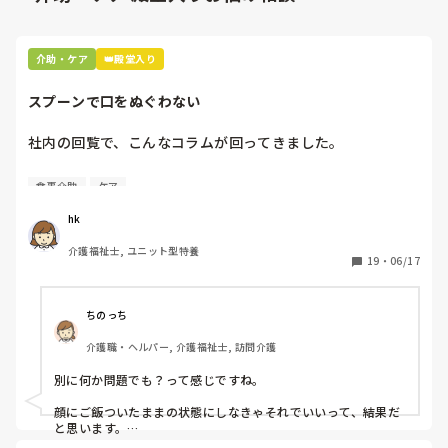
介助・ケア
👑殿堂入り
スプーンで口をぬぐわない
社内の回覧で、こんなコラムが回ってきました。

[スプーンで口をぬぐわない]

食事介助
ケア
自分やっちゃってるなと思いました。

hk
皆さんはどうですか⁇
介護福祉士, ユニット型特養
19
・
06/17
ちのっち
介護職・ヘルパー, 介護福祉士, 訪問介護
別に何か問題でも？って感じですね。

顔にご飯ついたままの状態にしなきゃそれでいいって、結果だ
と思います。
