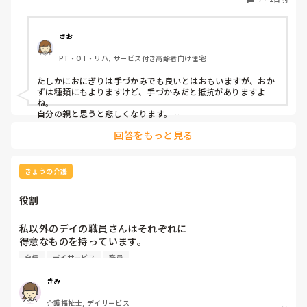
飯は、おにぎりで手づかみでもいいのかなと思いますが、お
かずの手づかみは、どうかなと思うのですが、皆さんはどう
思われますか？私は、自分の母親が手づかみで食べてるのを
さお
見たら、悲しくなります…職員さん、介助して下さいと思っ
PT・OT・リハ, サービス付き高齢者向け住宅
てしまいます…
たしかにおにぎりは手づかみでも良いとはおもいますが、おか
ずは種類にもよりますけど、手づかみだと抵抗がありますよ
ね。

自分の親と思うと悲しくなります。

フルーツや温野菜とかならまだ良いでしょうけど。嚥下状態は
回答をもっと見る
どうなんでしょうか？とろみつけてたりするのを手づかみは抵
抗がありますね。
きょうの介護
役割
私以外のデイの職員さんはそれぞれに

得意なものを持っています。

自信
デイサービス
職員
裁縫や手作業など。

介助で言えば、要領よく動けたりと。

きみ
介護福祉士, デイサービス
今の私を振り返ってみたら…何も持っていないことが虚しく