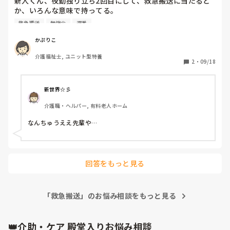
新人くん、夜勤独り立ち2回目にして、救急搬送に当たると
　前働いていた施設は、施設で亡くなられたらご遺体の前で
ールかも知れませんね
か、いろんな意味で持ってる。

職員や利用者が拝んで見送っていました。

私もまだいた時間(サービス残業中)だったから、一緒に対応
今の施設は、亡くなられたことが他利用者にバレない様にし
救急搬送
勉強会
遅番
したけど、オンコール・119・家族さん・法人の病院への連
ないといけず、亡くなられても職員は「あー、亡くなったん
絡とか、連絡するところは全て新人くんが対応して、私は救
だね。」で終わります。

かぷりこ
急搬送付き添い。連絡してる時の言葉遣いは「〜っス」とか
業務が減り楽になると喜ぶ人も多いと思います。

介護福祉士, ユニット型特養
言うてて、ちょっと気になったけど、頑張ってたからあえて
心も愛も何もないんだなって悲しくなります。

2
・
09/18
ツッコミなし。

帰ってきてから、この前の訓練が役に立ったんじゃない？と
義理の祖母が入居してた施設では、亡くなった際に

聞くと、まあ助かりましたけど。って。内心、きっとめちゃ
休みの職員が見送りに施設まで来てくれました。

新世界☆彡
くちゃ焦ったやろうなぁ…

涙を流して「今まで本当にありがとう。」って言ってくださ
介護職・ヘルパー, 有料老人ホーム
独り立ち初夜勤の時は、全く寝ない人が何人かいる日に当た
いました。私はそれに感動し泣いてしまいました。

って、違う意味で疲れてたし。

そんな施設に入居してた祖母は幸せだったんだって

なんちゅうええ先輩や…
まあ、何回も何年も夜勤してても急変に当たらんかったら学
施設の印象がとても良くなりました。

ばれへんことも多いし、良い経験になってるんじゃない？指
利用者って所詮他人だけど、思い出もあるので亡くなるって
導夜勤最後の日には、看取りの方亡くなったし。

ことは悲しいです。

1年目にしてはいろいろ経験しすぎてるほど、早すぎる気は
回答をもっと見る
するけど(^^;;

私なんて9年目やけど、両手で数え切れるぐらいしか救急搬
送とか急変に当たったことないから、ちゃんと対応出来るか
不安やし…(^^;;

「救急搬送」のお悩み相談をもっと見る
対応、お疲れさまでした。夜勤明け残やけど、ふぁいと(^^)
👑介助・ケア 殿堂入りお悩み相談