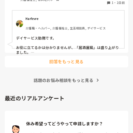
うちの施設では現在、以下のような取り組みを行っていま
1
・
2日前
す。

毎月：「カフェ」と称して少し豪華なおやつとコーヒー・緑
Harfevre
茶等の提供、カレンダー作り

介護職・ヘルパー, 介護福祉士, 生活相談員, デイサービス
隔月： ランチのテイクアウトイベント

デイサービス勤務です。

その他： 季節ごとの定期的な行事(運動会や七夕など)

お役に立てるかは分かりませんが、「居酒屋風」は盛り上がり
ました。

ノンアルコール飲料に枝豆などのおつまみ、カラオケでデュエ
今の内容も喜ばれているのですが、最近少しマンネリ化して
回答をもっと見る
ットしたり…

きたなと感じており、新しく喜ばれるようなアイデアを探し
アルコールが入ってないのに「酔っちゃった」と雰囲気に呑ま
ています。

れてなのか、ほんのり顔が赤くなる方もいらっしゃいました。

企画の参考にさせていただきたいため、「うちは毎月こんな
参考になれば幸いです。

イベントをしている」「年〇回、こんな大型行事がある」
話題のお悩み相談をもっと見る
「マンネリ打破にこれが盛り上がった！」など、皆さんの施
あとは、寄せ植え(鉢にいくつかの苗を植える)やビンゴ大会な
設のリアルな内容やおすすめのレクをぜひ教えていただける
最近のリアルアンケート
と嬉しいです。

どうぞよろしくお願いいたします。
休み希望ってどうやって申請しますか？