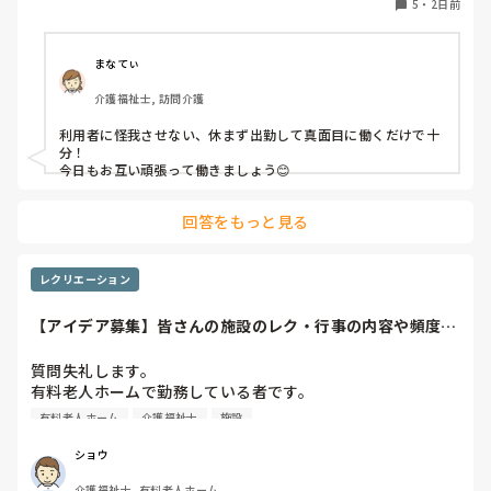
5
・
2日前
なってきました…

利用者からは「素直に話聞いてくれる」・「言いやすい・頼
まなてぃ
みやすい」

介護福祉士, 訪問介護
って言われます。

利用者に怪我させない、休まず出勤して真面目に働くだけで十
職員から見ての私は？って考えたら答えられる自信がないで
分！

す…

今日もお互い頑張って働きましょう😊
やだな、この自暴自棄…
回答をもっと見る
レクリエーション
【アイデア募集】皆さんの施設のレク・行事の内容や頻度を
教えてください
質問失礼します。

有料老人ホームで勤務している者です。

有料老人ホーム
介護福祉士
施設
他の施設様では、どのようなレクリエーションや行事を、ど
のくらいの頻度で行っているのか参考にさせていただきたく
ショウ
質問いたしました。

介護福祉士, 有料老人ホーム