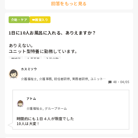
回答をもっと見る
私お風呂専属でバイトしてるんですけど、お風呂の時に顔にカ
レーつけた人とかいますもん。

あーやってくれなかったんだなって。スプーンでぬぐったりそ
介助・ケア
👑殿堂入り
んなことすら、やらないのかね、酷いスタッフとか思いなが
ら。

1日に10人お風呂に入れる、ありえますか？
机上の空論、理想論、いちいち腹立ててもしょうがない。
ありえない。

ユニット型特養に勤務しています。

人手不足で入浴のない日があるため、今度1日に10人入れて
機械浴
人手不足
入浴介助
下さいとリーダーから言われました。

午前中に5人、午後から1人助っ人つけるので5人入れて下さ
カスミソウ
いとのことです。

介護福祉士, 介護事務, 初任者研修, 実務者研修, ユニット型
ここはほぼ全員寝たきりの方ですよ。ありえますか？

48
・
04/05
特養
アトム
介護福祉士, グループホーム
時間的にも１日４人が限度でした

10人は大変！