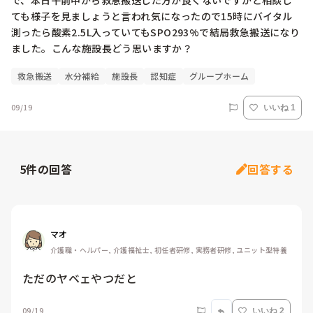
で、本日午前中から救急搬送した方が良くないですかと相談し
ても様子を見ましょうと言われ気になったので15時にバイタル
測ったら酸素2.5L入っていてもSPO293%で結局救急搬送になり
ました。こんな施設長どう思いますか？
救急搬送
水分補給
施設長
認知症
グループホーム
09/19
いいね 1
5
件の回答
回答する
マオ
介護職・ヘルパー, 介護福祉士, 初任者研修, 実務者研修, ユニット型特養
ただのヤベェやつだと
09/19
いいね 2