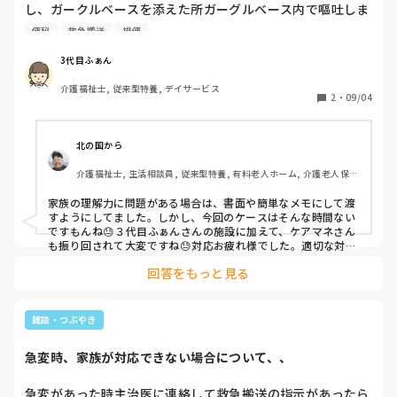
し、ガークルベースを添えた所ガーグルベース内で嘔吐しま
した。吐物は朝に飲んだお茶のみで、朝食らしき物は発見せ
便秘
救急搬送
排便
ず、車椅子に乗っていたので、座位のままSpo2を計測した
ところ、96〜91%まで下がったのでベッドに横になっても
3代目ふぁん
らい、Nsを呼びました。肺雑音はなかったので、誤嚥性肺炎
介護福祉士, 従来型特養, デイサービス
の心配はありませんでしたが、腹部緊満、グル音がなかった
2
・
09/04
為、腸捻転もしくはイレウスの疑いがあるかも知れないから
家族に連絡して受診した方がいいかも知れないとのこと。そ
の間、意識はハッキリしており、受け答えにも返事がありま
北の国から
すが、認知症の為、おむつ交換時は暴れていました。その
介護福祉士, 生活相談員, 従来型特養, 有料老人ホーム, 介護老人保健
際、中等量の排便があったのですが、普段から便秘のため、
施設, サービス付き高齢者向け住宅, デイサービス, デイケア・通所
定期的に坐薬挿入し排便を促してました。前日も排便多量に
リハ, 訪問介護, ユニット型特養, 障害者支援施設, 訪問入浴
家族の理解力に問題がある場合は、書面や簡単なメモにして渡
出ていたので、その旨Nsに伝え判断を仰いだ結果、中等量排
すようにしてました。しかし、今回のケースはそんな時間ない
便があったおかげか少し腹部は柔らかくなったがグル音が聞
ですもんね😓３代目ふぁんさんの施設に加えて、ケアマネさん
こえないとの事で、早めに病院受診した方がいいと判断でし
も振り回されて大変ですね😓対応お疲れ様でした。適切な対応
をされたと思いますよ^ ^
た。その間、情報を集めている最中（前回も同じようなこと
回答をもっと見る
があり、病院受診勧めたけども、血液検査しかされなかった
との事）家族と連絡が繋がり、こちらに来て頂いたので、Ns
より状況を報告しましたが、「今日は土曜日やで、月曜にか
雑談・つぶやき
かりつけの医者に行く」と。...ん？話聞きました？と同じフ
ロアに居た職員が変な雰囲気になる中、Nsが懸命に説明
急変時、家族が対応できない場合について、、
し、やっとこさ大きな病院に行く事に。家族は軽トラで来て
いた為、家族了解の元救急搬送の流れになりました。Nsと
急変があった時主治医に連絡して救急搬送の指示があったら
救急隊員に情報を連携し、搬送先も決まりホッと束の間、