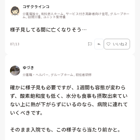
コザクラインコ
介護福祉士, 有料老人ホーム, サービス付き高齢者向け住宅, グループホー
ム, 訪問介護, ユニット型特養
様子見してる間に亡くなりそう…
07/13
いいね 2
ゆづき
介護職・ヘルパー, グループホーム, 初任者研修
確かに様子見も必要ですが、1週間も容態が変わら
ず、酸素飽和度も低く、水分も食事も摂取出来てい
ない上に熱が下がらずにいるのなら、病院に連れて
いくべきです。

そのまま入院でも、この様子なら当たり前かと。
