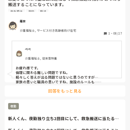
搬送することになっています。

「やっとちゃんとしたとこで見てくれるで良かったねー」
施設職員が救急車に同乗はせず、家族さんに搬送先に向かっ
と。話を聞くと、状況を説明してもあまり人の話を聞かない
救急搬送
施設
職場
てもらうんですが、急なことなので家族さんが対応できない
家族との事で、お手上げ状態だった中、「やっと大きな病院
場合について相談です。

で見てくれるね！良かった」と喜んでました。しかし、ケア
羅奈
マネからの連絡で「御家族さんから連絡がありまして、便が
介護福祉士, サービス付き高齢者向け住宅
緊急連絡先の誰も対応できない場合は、主治医から家族さん
出て意識喪失したとの事ですが、状況教えてくれません
1
・
08/27
にどれくらい救急搬送の必要性があるかを説明してもらい、
か？」(ﾟﾛﾟ;)ｴｪｯ!?意識喪失シテマセンデシタヨ。受け応えシ
それでも家族が対応できなければ救急車を呼んではいけない
テマシタヨ。と答え、「介護タクシー使って家に帰りまし
とケアマネに言われました。

た」工ｴｴｪｪ(´д｀)ｪｪｴｴ工と関わった職員全員項垂れてまし
ぺぺ
私は納得いきません。命がかかっている場合も家族が病院に
た。Nsにその旨伝えると同じ反応で、「あんだけ先生につつ
介護福祉士, 従来型特養
行けないからって理由で救急車を呼ばず家族が対応できる日
いたのに家に返したってか！信じられん」と。今後の為に記
になってから病院受診や救急車を呼ぶということらしいで
録を残して帰りましたが、モヤモヤが残りました。この場
お疲れ様です。

す。

合、私達の対処は正しかったのでしょうか...

倫理に関わる難しい問題ですね。

軽々しく答えが出る問題ではないと思うのですが…

それが正しい対応なのでしょうか。

家族の思いと職員の思いですね、施設のルールも…

長文読んで頂きありがとうございましたm(*_ _)m
施設のルールということは、入居時説明と同意書のサインはも
家族さんからしたらありえない対応だと思われ訴えられても
回答をもっと見る
らってると思います。それに沿っての事なので致し方ないかな
おかしくないと思います。

と…

私ならそんな施設に家族を入居させたくないです。

家族も承知だろうし、緊急連絡先方が対応出来ないって…何の
介護士の私からしたら休みの日に休日出勤してでも利用者の
ための緊急連絡先なの？医者が説明してもその方がすぐ行かな
夜勤
命を助けたいって思います。

いってことは……って事ですよね💦

施設のルールなのですが、どう思いますか？

職員の思いはやっぱり、一緒に救急車に乗って助けたいですよ
新人くん、夜勤独り立ち2回目にして、救急搬送に当たると
ね

今の施設で働いて思うことは、ルールで縛られて利用者の命
か、いろんな意味...
いろんな家族がいますしいろんな思いの職員もいます。

って軽く思われるんだなってことです。

施設も職員不足の中守らなけれいけない物を考えたら苦渋のル