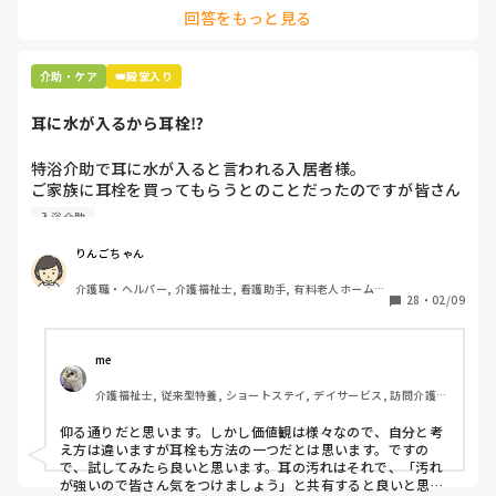
回答をもっと見る
介助・ケア
👑殿堂入り
耳に水が入るから耳栓⁉︎
特浴介助で耳に水が入ると言われる入居者様。

ご家族に耳栓を買ってもらうとのことだったのですが皆さん
どう思われますか？

入浴介助
まずは水が入らないように介助を工夫するのが先なのではと
思ったのですがパートなためあまり強く言えず…

りんごちゃん
また洗髪後どうやら耳を拭いてない様子。あとから耳を拭い
介護職・ヘルパー, 介護福祉士, 看護助手, 有料老人ホーム, 
て欲しいと言われて拭くととても汚いのですが、耳栓よりも
28
・
02/09
サービス付き高齢者向け住宅, 病院, 初任者研修, 実務者研
まず耳拭くのが先なのではと…

修, ユニット型特養
耳栓の管理も大変だと思いますし（衛生的に消毒なども必要
かと）、皆さんどう思われますか？
me 
介護福祉士, 従来型特養, ショートステイ, デイサービス, 訪問介護, 
ユニット型特養
仰る通りだと思います。しかし価値観は様々なので、自分と考
え方は違いますが耳栓も方法の一つだとは思います。ですの
で、試してみたら良いと思います。耳の汚れはそれで、「汚れ
が強いので皆さん気をつけましょう」と共有すると良いと思い