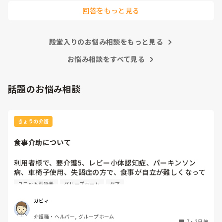
ます。
回答をもっと見る
殿堂入りのお悩み相談をもっと見る
お悩み相談をすべて見る
話題のお悩み相談
きょうの介護
食事介助について
利用者様で、要介護5、レビー小体認知症、パーキンソン
病、車椅子使用、失語症の方で、食事が自立が難しくなって
来ました。ご飯を、おにぎりにして、ご自分で手づかみで食
ユニット型特養
グループホーム
ケア
べてもらおうと、幼児が食べるくらいのおにぎりにしてま
す。食べられる時とスプーンを使っても難しい時がありま
ガビィ
す。おかずも、おにぎり同様、手づかみでたべてもらってる
介護職・ヘルパー, グループホーム
時があるのですが、難しい時は、職員が介助しています。ご
7
・
2日前