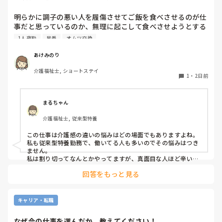
明らかに調子の悪い人を履傷させてご飯を食べさせるのが仕
事だと思っているのか、無理に起こして食べさせようとする
スタッフがいます。私が出勤して急変に気づき対応しました
1人夜勤
早番
オムツ交換
が、その後本人に聞き出しても自分の時は問題なかったか
（夜勤者）とか平気でドヤ顔でいます。

あけみのり
夜勤は1人夜勤です。その時はベトナム人と早番の2人体制で
介護福祉士, ショートステイ
したけども、どちらも急変対応に特化しておらず、この2人
1
・
2日前
が夜勤をすると見守り不足で大変になるんではないかなと危
惧してます。夜間はただオムツ交換変えればいい。トイレに
連れて行けばいい？寝るか寝ないか問題だみたい平気で言う
まるちゃん
ので人員が少ないため入らせていますが、きちんと見守りの
介護福祉士, 従来型特養
であれば夜勤も外すが管理者がオッケーを出しているので、
出勤日は誰かがどうにかなっているのではないかと怖すぎて
この仕事は介護感の違いの悩みはどの場面でもありますよね。

出勤するのが苦痛になります
私も従来型特養勤務で、働いてる人も多いのでその悩みはつき
ません。

私は割り切ってなんとかやってますが、真面目な人ほど辛いお
もいしてそうですよね。
回答をもっと見る
キャリア・転職
なぜ今の仕事を選んだか、教えてください！