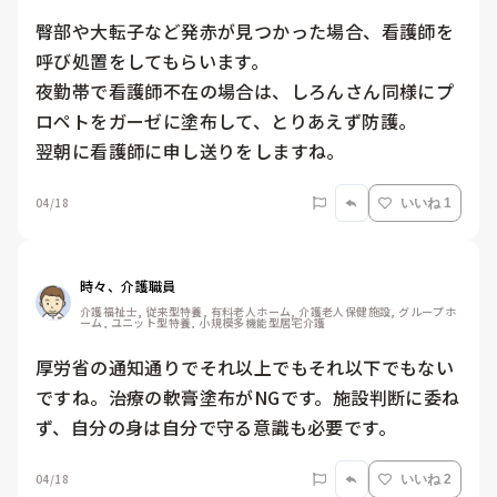
臀部や大転子など発赤が見つかった場合、看護師を
呼び処置をしてもらいます。

夜勤帯で看護師不在の場合は、しろんさん同様にプ
ロペトをガーゼに塗布して、とりあえず防護。

翌朝に看護師に申し送りをしますね。
04/18
いいね 1
時々、介護職員
介護福祉士, 従来型特養, 有料老人ホーム, 介護老人保健施設, グループホ
ーム, ユニット型特養, 小規模多機能型居宅介護
厚労省の通知通りでそれ以上でもそれ以下でもない
ですね。治療の軟膏塗布がNGです。施設判断に委ね
ず、自分の身は自分で守る意識も必要です。
04/18
いいね 2