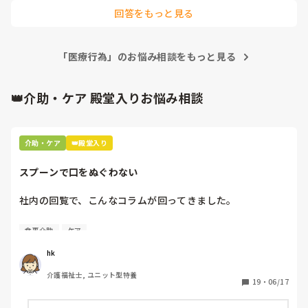
限度額の設定により、すでに「介護が保険給付できるのはここ
と一口、もう一口…」と長い時間をかけて食事介助するの
回答をもっと見る
まで」と明確に線引きされています。

も、どうなのか？と思います。

普段から社会補償費の無駄だと思いながらお仕事なさっている
「年寄りは見殺しにしてもいいのか！」と叱られそうです
のですね。さぞお辛いでしょう。心中お察しします。

が、ご本人の意思も確認できない状態でとりあえず胃ろうや
「医療行為」のお悩み相談をもっと見る
さて、こちらは憲法第25条を廃止すべきというご主張ですね？
点滴で命を延ばすことは、かえって人間としての尊厳をそこ
一部の人に「生きること」に拘る権利を与えるべきではないと
仰っているわけですね。

なっているようにも思えるのです。やはりどこかで、回復の
👑介助・ケア 殿堂入りお悩み相談
見込みのない方への医療行為はここまでですよ、介護ができ
100歳だから、末期ガンでなにをしても助からないから、どう
ることはここまでですよ、と線引きをしないかぎり、お互い
せ食べられないからという理由で支援を打ち切ることが適切だ
が苦しくなっていく一方なのではないでしょうか。

とお思いなのでしょうか？それはネグレクトと言います。介護
サービス提供を拒否していることになります。高齢なんだから
介助・ケア
👑殿堂入り
という理由で医療を提供しないというのは、早く死ねって言っ
終末期を迎えられた方には、医療も介護も、苦痛を軽減する
てるわけです。見殺しではありません。殺人教唆であり、自殺
目的にしぼっていくべきと、私は考えます。
幇助であり、殺人です。

スプーンで口をぬぐわない
そうすると、重度心身障害者医療制度や、指定難病の医療費助
成制度もいらないということになりますか？どうせ治らないん
社内の回覧で、こんなコラムが回ってきました。

ですからね。

あなたの主張を認めてしまえば、高齢者であること、不治の病
と戦っていることすらスティグマになってしまいます。生きて
[スプーンで口をぬぐわない]

食事介助
ケア
いるだけで社会的な悪とレッテルを貼ることにもなるのです。

自分やっちゃってるなと思いました。

hk
看取りケアに関しても、「終末期だから何もしないと言われて
皆さんはどうですか⁇
親は苦しみながら死んでいった。死ぬ間際まで苦しまなければ
介護福祉士, ユニット型特養
ならないのか。眠るように静かに逝けるようにするのも医療で
19
・
06/17
はないのか」と考える人も多いです。それもまた、余生のQOL
を高める、生きる権利なのです。
