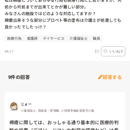
私は褥瘡についてあらゆる行為も医療行為だと思いますが、何
処から何処までが出来てとかが難しい部分。

みなさんの施設ではどのような対応してますか？

褥瘡出来そうな部分にプロペト等の塗布は介護士が処置しても
良かったでしたっけ？
医療行為
看護師
デイサービス
介護福祉士
職員
04/17
いいね 5
9
件の回答
回答する
じょー
介護福祉士, 施設長・管理職, 小規模多機能型居宅介護
褥瘡に関しては、おっしゃる通り基本的に医療的判