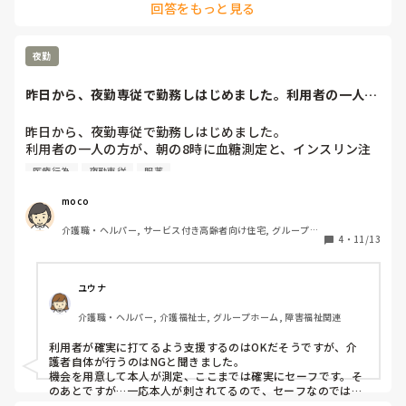
回答をもっと見る
夜勤
昨日から、夜勤専従で勤務しはじめました。利用者の一人の
方が、朝の8時に...
昨日から、夜勤専従で勤務しはじめました。

利用者の一人の方が、朝の8時に血糖測定と、インスリン注
射があります。

医療行為
夜勤専従
服薬
施設に看護士はいますが、夜勤帯はいなく、早番も朝の8時
まで来ません。

moco
今朝の5時過ぎに、指導してくれてた方にインスリンのやり
介護職・ヘルパー, サービス付き高齢者向け住宅, グループホ
方分かる？と聞かれたので、看護職員でもないのになぜ聞く
4
・
11/13
ーム, 初任者研修, ユニット型特養
んだろう、おかしいな？と思ってたのですが、8時になり、
インスリンを打つ利用者のとこへ行って見てみると、ヘルパ
ーが試験紙を開封しセットし、利用者は、針を刺し血糖測
ユウナ
定。インスリン注射は、お腹をヘルパーが何度かつまみ消
介護職・ヘルパー, 介護福祉士, グループホーム, 障害福祉関連
毒、針を刺す瞬間はヘルパーが注射器を利用者と一緒に持
つ？添える？感じでやっていました。ここまでが夜勤の仕事
利用者が確実に打てるよう支援するのはOKだそうですが、介
と言われてるのですが、ヘルパーがしてもいいのですか？医
護者自体が行うのはNGと聞きました。

療行為にあたるためダメだった気がするのですが、グレーす
機会を用意して本人が測定、ここまでは確実にセーフです。そ
ぎて分かりません。

のあとですが…一応本人が刺されてるので、セーフなのではな
いでしょうか。
