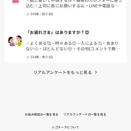
込む
・
上司に直にお願いする🙇
・
LINEや電話など
で申請する
・
その他（コメントで教えてください）
540
票・
残り4日
「お疲れさま」はありますか？😊
・
よくある🥰
・
時々ある😊
・
人による🤔
・
あまり
ない💦
・
ほとんどない😢
・
その他(コメントで教え
てください)
544
票・
残り3日
リアルアンケートをもっと見る
お悩み相談の一覧を見る
リアルアンケートの一覧を見る
シゴトークについて