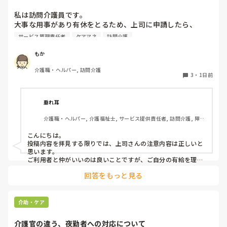
利用者やケアマネ...
私は訪問介護員です。

大事な用事があり有休をとるため、上司に申請したら、

代わりに訪問する職員を考えるとのこと。

サービス管理責任者
ケアマネ
訪問介護
また、利用者に対しては、私は利用者とよくプライベートの
話などもしたりと仲が良いため（←表現の仕方良くないかも
もか
です、すみません）こういう理由で休みをとるから、代わり
介護職・ヘルパー, 訪問介護
の人になるけどいいかという相談をしていました。利用者か
3
・
1日前
らは、「全然いいよ！優先してね」と言ってくださって、代
わりはいらないから中止でいいよとのこと。このことを上司
に伝えたら、注意されました。

垂れ耳
介護職・ヘルパー, 介護福祉士, サービス提供責任者, 訪問介護, 障害
上司の注意内容

福祉関連
→利用者に対して、こういう理由で有休をとると言ってはい
こんにちは。

けない。

投稿内容を拝見する限りでは、上司さんの注意内容は正しいと
→ケアマネに中止になることを伝える時は、有休をとるから
思います。

中止になったとは言わないこと。「中止にさせてもらうこと
ご利用者と仲がいいのは良いことですが、ご自分の有給を理由
にケアをキャンセルされるのは筋違いかと。

になった」ではなく「中止にさせてもらってもよろしいです
回答をもっと見る
それだけ、そのご利用者がもかさんのことを信頼されてるんで
か？」と聞くようにして。

しょうけど、もしもかさんご自身が体調不良でケアに行けない
場合のことを考えたら、他のスタッフも行けた方がローテーシ
と言われました。

ョン組めますよね。
介助・ケア
介護官の違う、夜勤者への対応について
私の考え対応が間違えていますか？