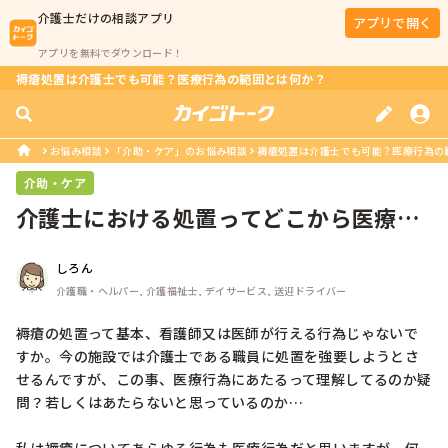
介護士
だけの相談アプリ
アプリで開く
アプリを無料でダウンロード！
褥瘡処置は介護士でも可能？医療行為の範囲とは何か？
お悩み相談
「介助・ケア」のお悩み相談
褥瘡処置は介護士でも可能？医療行為の
介助・ケア
介護士における処置ってどこから医療行
為。
しろん
介護職・ヘルパー, 介護福祉士, デイサービス, 送迎ドライバー
褥瘡の処置って基本、看護師又は医師が行える行為じゃないで
すか。今の施設では介護士である職員に処置を強要しようとさ
せるんですが、この事、医療行為にあたるって理解してるのか疑
問？若しくはあたらないと思っているのか…
