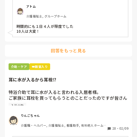
アトム
介護福祉士, グループホーム
時間的にも１日４人が限度でした

10人は大変！
回答をもっと見る
介助・ケア
👑殿堂入り
耳に水が入るから耳栓⁉︎
特浴介助で耳に水が入ると言われる入居者様。

ご家族に耳栓を買ってもらうとのことだったのですが皆さん
どう思われますか？

入浴介助
まずは水が入らないように介助を工夫するのが先なのではと
思ったのですがパートなためあまり強く言えず…

りんごちゃん
また洗髪後どうやら耳を拭いてない様子。あとから耳を拭い
介護職・ヘルパー, 介護福祉士, 看護助手, 有料老人ホーム, 
て欲しいと言われて拭くととても汚いのですが、耳栓よりも
28
・
02/09
サービス付き高齢者向け住宅, 病院, 初任者研修, 実務者研
まず耳拭くのが先なのではと…

修, ユニット型特養