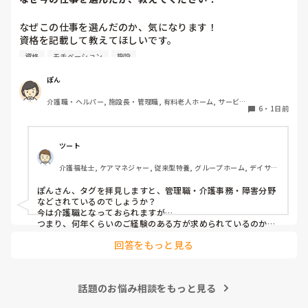
なぜこの仕事を選んだのか、気になります！

資格を記載して教えてほしいです。

資格
モチベーション
施設
私は介護士です。

ぽん
帰省して中学の同級生と地元でご飯した時に、その人が介護
介護職・ヘルパー, 施設長・管理職, 有料老人ホーム, サービス
の仕事をしていると聞いて、その時はあまり興味もてず、聞
6
・
1日前
付き高齢者向け住宅, 訪問介護, 介護事務, 初任者研修, 障害福
き流してました。

祉関連, 障害者支援施設
しかしUターン転職活動中にたまたま街でその人と会って、
ツート
流れでカフェで話して、

介護福祉士, ケアマネジャー, 従来型特養, グループホーム, デイサー
施設見学だけでも行ってみたら、実際に現場を見て素敵だと
ビス
思って決めました。
ぽんさん、タグを拝見しますと、管理職・介護事務・障害分野
などされているのでしょうか？

今は介護職となっておられますが…

つまり、何年くらいのご経験のある方が求められているのか、
それによってお伝えしたい事に少し違いが出てはきますね…　

回答をもっと見る
でも、せっかくのご質問、汎用的に普通に私の実際をお応えさ
せて頂きますね…　

一言で申せば、色んな仕事は‘数字＝結果やノルマ’が求められ
ます。それにら心底疲れた時に、「直接人様に優しくできる仕
話題のお悩み相談をもっと見る
事をしたい」と思ったから、ですね。本当は、なぜだからと言
って福祉に目が向いたか、など色々あるのですが、そこまでは