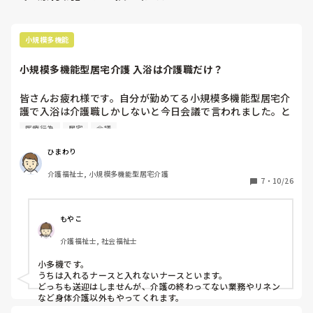
小規模多機能
小規模多機能型居宅介護 入浴は介護職だけ？
皆さんお疲れ様です。自分が勤めてる小規模多機能型居宅介
護で入浴は介護職しかしないと今日会議で言われました。と
いうのも、ハルーンバックをしてる方のチューブを外したり
医療行為
居宅
会議
接続したりをしてるのですが、基本ナースが居る日は医療行
為にあたるのでお願いしてますが、そのナースから「なんで
ひまわり
ナースがしなきゃいけないの？ナースが居ない日は介護がや
介護福祉士, 小規模多機能型居宅介護
ってるんじゃないの？」と動いてくれません。以前勤めてた
7
・
10/26
小規模多機能型居宅介護はナースも入浴、訪問、レク、送迎
など介護と同じ仕事してましたが、今勤めてるところは、入
浴も送迎もしません。なのでせめて入浴ぐらいはやってもら
もやこ
いたいと会議で言ったら、管理者は「入浴は基本介護がしま
介護福祉士, 社会福祉士
すので」っとシャットアウトです。皆さんの小規模多機能型
居宅介護でナースは入浴してますよね？夜勤は人それぞれで
小多機です。

すが、入浴、訪問、食事介助などはしてますよね？なにかア
うちは入れるナースと入れないナースといます。

ドバイスがあれば教えていただけたらと思います。よろしく
どっちも送迎はしませんが、介護の終わってない業務やリネン
お願いいたします。
など身体介護以外もやってくれます。