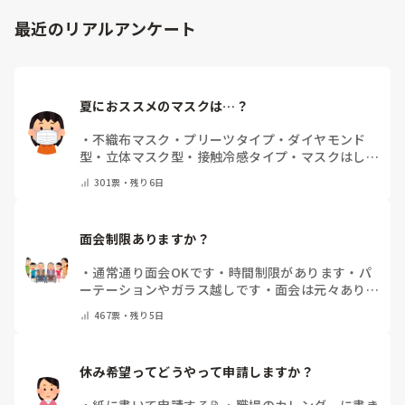
求められていない、と思いますので、端的に応えをお伝えさせ
て頂きました。

最近のリアルアンケート
同じ仲間として、その疑問もよーく分かるところでしたの
で、、
夏におススメのマスクは…？
・
不織布マスク
・
プリーツタイプ
・
ダイヤモンド
型
・
立体マスク型
・
接触冷感タイプ
・
マスクはしま
せん
・
その他(コメントで教えて下さい)
301
票・
残り6日
面会制限ありますか？
・
通常通り面会OKです
・
時間制限があります
・
パ
ーテーションやガラス越しです
・
面会は元々ありま
せん
・
その他（コメントで教えてください）
467
票・
残り5日
休み希望ってどうやって申請しますか？
・
紙に書いて申請する📝
・
職場のカレンダーに書き