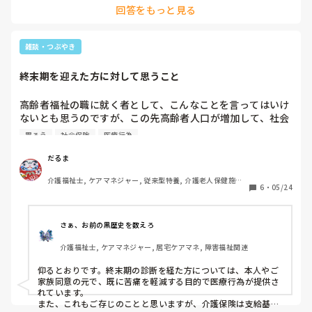
そして、夜勤中に夜間、薬を飲ませてくれと申し送りがあっ
回答をもっと見る
服薬は…一包化されていないやつに関してはNGですね。一包化
た利用者に薬を飲ますため、薬がセットされてるとこを確認
され、尚且つ名前と日付、いつの薬（食前食後、朝、昼、晩、
したら、薬がなく…飲ませれませんでした。指導してくれて
就寝など。）かがわかっていなければアウトです。
る方が、こういう風に飲ませないといけない薬がなかったり
雑談・つぶやき
することが多々あると言っていて…薬箱を確認すると、利用
者全員の薬が薬袋には名前が書いてありますが、一つの箱の
終末期を迎えた方に対して思うこと
中に全部バラバラと入れられていたので、利用者の名前の一
致ができてない段階で服薬介助するのが怖いです。

高齢者福祉の職に就く者として、こんなことを言ってはいけ
そのため、次の夜勤からもおいでと誘われてるのですが、悩
ないとも思うのですが、この先高齢者人口が増加して、社会
んでいます。
の担い手が少なくなり、社会保険料の負担も増えていくなか
胃ろう
社会保険
医療行為
において、医療や介護のリソースを、どこまで回復の見込み
のない終末期の高齢者に割くべきか議論すべきときではない
だるま
かと思うのです。

介護福祉士, ケアマネジャー, 従来型特養, 介護老人保健施設, 
6
・
05/24
ユニット型特養
もうすぐ100歳にもなる方に、精密検査をして手術をのぞむ
ご家族もいますが、もうすでにほとんど口から食べられなく
なっているのに、そこまでして寿命がいくぶん延びたとし
さぁ、お前の黒歴史を数えろ
て、なんになるのか？ご家族の自己満足のために、ご本人の
介護福祉士, ケアマネジャー, 居宅ケアマネ, 障害福祉関連
苦痛と莫大な医療費を費やしていいものなのか？と疑問に思
います。

仰るとおりです。終末期の診断を経た方については、本人やご
家族同意の元で、既に苦痛を軽減する目的で医療行為が提供さ
介護に関しても、気分で食べたくないのではなく機能的に食
れています。

べられなくなっている方に、誤嚥のリスクに怯えながら「あ
また、これもご存じのことと思いますが、介護保険は支給基準