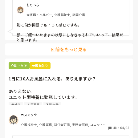
ちのっち
少しでも長く生きることを選ぶのも、余命を受け入れて何もし
ないことを選択するのも、選ぶ権利は本人にあります。たとえ
介護職・ヘルパー, 介護福祉士, 訪問介護
法定後見人でも医療後見が出来ないのは、他人には命の選択を
する権利がないからです。本人の意志が確認できないから、支
別に何か問題でも？って感じですね。

援者の判断で終わらせていいことにはなりません。それをうた
っているのが日本国憲法第25条です。単に年齢や心身状況によ
顔にご飯ついたままの状態にしなきゃそれでいいって、結果だ
って給付制限を厳しくするということは生存権や必要最低限度
と思います。

の文化的な生活を奪うことになるので、憲法第25条が邪魔にな
ります。改憲が必要になりますね。
回答をもっと見る
私お風呂専属でバイトしてるんですけど、お風呂の時に顔にカ
レーつけた人とかいますもん。

あーやってくれなかったんだなって。スプーンでぬぐったりそ
介助・ケア
👑殿堂入り
んなことすら、やらないのかね、酷いスタッフとか思いなが
ら。

1日に10人お風呂に入れる、ありえますか？
机上の空論、理想論、いちいち腹立ててもしょうがない。
ありえない。

ユニット型特養に勤務しています。

人手不足で入浴のない日があるため、今度1日に10人入れて
機械浴
人手不足
入浴介助
下さいとリーダーから言われました。

午前中に5人、午後から1人助っ人つけるので5人入れて下さ
カスミソウ
いとのことです。

介護福祉士, 介護事務, 初任者研修, 実務者研修, ユニット型
ここはほぼ全員寝たきりの方ですよ。ありえますか？

48
・
04/05
特養