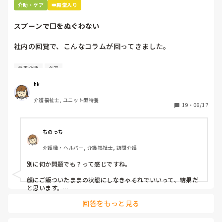
介助・ケア
👑殿堂入り
スプーンで口をぬぐわない
社内の回覧で、こんなコラムが回ってきました。

[スプーンで口をぬぐわない]

食事介助
ケア
自分やっちゃってるなと思いました。

hk
皆さんはどうですか⁇
介護福祉士, ユニット型特養
19
・
06/17
ちのっち
介護職・ヘルパー, 介護福祉士, 訪問介護
別に何か問題でも？って感じですね。

顔にご飯ついたままの状態にしなきゃそれでいいって、結果だ
と思います。

回答をもっと見る
私お風呂専属でバイトしてるんですけど、お風呂の時に顔にカ
レーつけた人とかいますもん。
