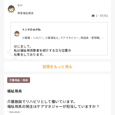
すか？断ることはありますか？
しぃ
障害福祉関連
1
・
07/02
トンボのめがね
介護職・ヘルパー, 介護福祉士, ケアマネジャー, 施設長・管理職, グ
ループホーム, 介護事務, 初任者研修, 社会福祉士
はじまして。

私は福祉用具業者を紹介する立ち位置の

仕事をしております。

仰る通り、要介護２未満で自費ベッドのみ提供ですと、定期モ
回答をもっと見る
ニタリングの人的コストも含めて赤字必至ですよね。。

軽度者申請できるケースならまだしもですが。

私のお付き合いある事業者さんは

介護用品・用具
たっちあっぷや置き型手すり、トイレや浴室の手すり設置工事
等の住宅改修サービスを組み込み、ご利用者にご提案されてい
福祉用具
ます。

ケアマネさんや包括と家屋調査に同行したりしています。

介護施設でリハビリとして働いています。

福祉用具の発注はケアマネジャーが担当していますか？

あとは種蒔きのイメージかと思います。

それともリハビリの方や介護士の方が発注をしていますか？
いづれ要介護状態になるケースの見込みがあれば、自費導入す
福祉用具