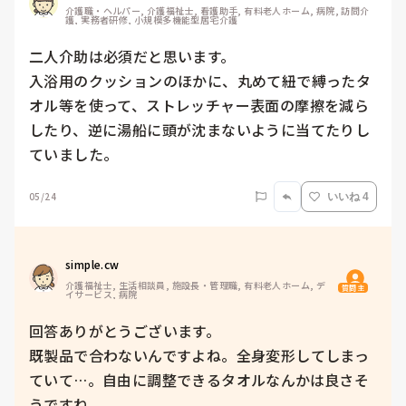
介護職・ヘルパー, 介護福祉士, 看護助手, 有料老人ホーム, 病院, 訪問介
護, 実務者研修, 小規模多機能型居宅介護
二人介助は必須だと思います。

入浴用のクッションのほかに、丸めて紐で縛ったタ
オル等を使って、ストレッチャー表面の摩擦を減ら
したり、逆に湯船に頭が沈まないように当てたりし
ていました。
05/24
いいね 4
simple.cw
介護福祉士, 生活相談員, 施設長・管理職, 有料老人ホーム, デ
質問主
イサービス, 病院
回答ありがとうございます。

既製品で合わないんですよね。全身変形してしまっ
ていて…。自由に調整できるタオルなんかは良さそ
うですね。