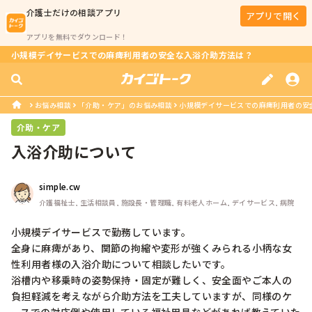
介護士
だけの相談アプリ
アプリで開く
アプリを無料でダウンロード！
小規模デイサービスでの麻痺利用者の安全な入浴介助方法は？
お悩み相談
「介助・ケア」のお悩み相談
小規模デイサービスでの麻痺利用者の安
介助・ケア
入浴介助について
simple.cw
介護福祉士, 生活相談員, 施設長・管理職, 有料老人ホーム, デイサービス, 病院
小規模デイサービスで勤務しています。

全身に麻痺があり、関節の拘縮や変形が強くみられる小柄な女
性利用者様の入浴介助について相談したいです。

浴槽内や移乗時の姿勢保持・固定が難しく、安全面やご本人の
負担軽減を考えながら介助方法を工夫していますが、同様のケ