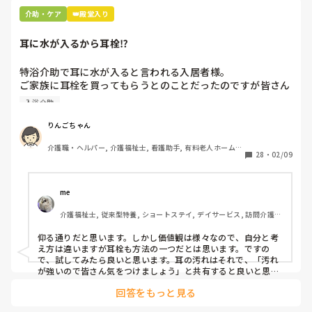
介助・ケア
👑殿堂入り
耳に水が入るから耳栓⁉︎
特浴介助で耳に水が入ると言われる入居者様。

ご家族に耳栓を買ってもらうとのことだったのですが皆さん
どう思われますか？

入浴介助
まずは水が入らないように介助を工夫するのが先なのではと
思ったのですがパートなためあまり強く言えず…

りんごちゃん
また洗髪後どうやら耳を拭いてない様子。あとから耳を拭い
介護職・ヘルパー, 介護福祉士, 看護助手, 有料老人ホーム, 
て欲しいと言われて拭くととても汚いのですが、耳栓よりも
28
・
02/09
サービス付き高齢者向け住宅, 病院, 初任者研修, 実務者研
まず耳拭くのが先なのではと…

修, ユニット型特養
耳栓の管理も大変だと思いますし（衛生的に消毒なども必要
かと）、皆さんどう思われますか？
me 
介護福祉士, 従来型特養, ショートステイ, デイサービス, 訪問介護, 
ユニット型特養
仰る通りだと思います。しかし価値観は様々なので、自分と考
え方は違いますが耳栓も方法の一つだとは思います。ですの
で、試してみたら良いと思います。耳の汚れはそれで、「汚れ
が強いので皆さん気をつけましょう」と共有すると良いと思い
ます。
回答をもっと見る