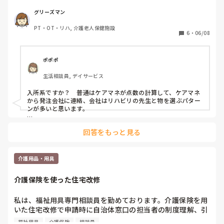
教えていただきたいです。
ることで将来的な保険利用者の顧客獲得につながっている、と
考えることもできると思われます。

グリーズマン
ちなみに自費ベッド相談で、福祉用具業者に断られたケースは
PT・OT・リハ, 介護老人保健施設
6
・
06/08
ございません。

ご参考になれば幸いです。
ポポポ
生活相談員, デイサービス
入所系ですか？　普通はケアマネが点数の計算して、ケアマネ
から発注会社に連絡、会社はリハビリの先生と物を選ぶパター
ンが多いと思います。

居宅の場合はサービス担当者会議で、皆が集まってあーでもな
回答をもっと見る
い、こーでもないといいながら決めますね。
介護用品・用具
介護保険を使った住宅改修
私は、福祉用具専門相談員を勤めております。介護保険を用
いた住宅改修で申請時に自治体窓口の担当者の制度理解、引
き継ぎが不十分と感じられた事例などあれば参考にさせて頂
福祉用具
介護保険
相談員