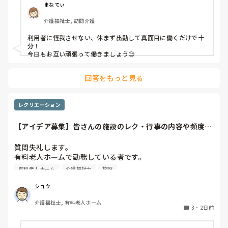
利用者からは「素直に話聞いてくれる」・「言いやすい・頼
まなてぃ
みやすい」

介護福祉士, 訪問介護
って言われます。

利用者に怪我させない、休まず出勤して真面目に働くだけで十
職員から見ての私は？って考えたら答えられる自信がないで
分！

す…

今日もお互い頑張って働きましょう😊
やだな、この自暴自棄…
回答をもっと見る
レクリエーション
【アイデア募集】皆さんの施設のレク・行事の内容や頻度を
教えてください
質問失礼します。

有料老人ホームで勤務している者です。

有料老人ホーム
介護福祉士
施設
他の施設様では、どのようなレクリエーションや行事を、ど
のくらいの頻度で行っているのか参考にさせていただきたく
ショウ
質問いたしました。

介護福祉士, 有料老人ホーム
うちの施設では現在、以下のような取り組みを行っていま
3
・
2日前
す。
