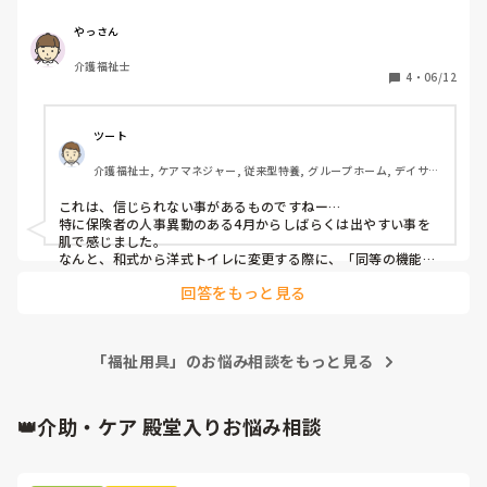
きたいです。
やっさん
介護福祉士
4
・
06/12
ツート
介護福祉士, ケアマネジャー, 従来型特養, グループホーム, デイサー
ビス
これは、信じられない事があるものですねー…

特に保険者の人事異動のある4月からしばらくは出やすい事を
肌で感じました。

なんと、和式から洋式トイレに変更する際に、「同等の機能の
もの以外は認められない」が先ずの応えだった事がありまし
回答をもっと見る
た。よくよく聞いてみると、和食には暖房がないので、洋式も
暖房付きはダメ、の意味だったです…

申請書を受理さえしてもらえば通る事は明白なのに受け入れな
い姿勢でした。詳しい方に変わってとの希望も、最低限は勉強
「福祉用具」のお悩み相談をもっと見る
してる意識からかプライドが傷つけられたらしく、「その必要
はないんです」と…

非常にレベルの低いお話になりますが…　なので、もし住宅改
修補助事業＝保険者のローカル　ルールの話になったら、とて
👑介助・ケア 殿堂入りお悩み相談
も意図が繋がらないだろうなー、と思えました。その場で携帯
から電話して、窓口に分かる方に出てもらい、解決はしました
が、とても無駄な時間でした…