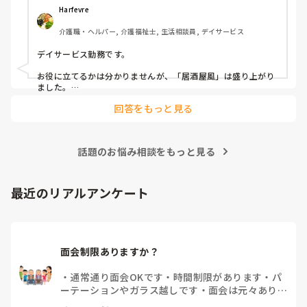
毎月：「カフェ」と称して少し豪華なおやつとコーヒー・緑
Harfevre
茶等の提供、カレンダー作り

介護職・ヘルパー, 介護福祉士, 生活相談員, デイサービス
隔月： ランチのテイクアウトイベント

デイサービス勤務です。

その他： 季節ごとの定期的な行事(運動会や七夕など)

お役に立てるかは分かりませんが、「居酒屋風」は盛り上がり
ました。

ノンアルコール飲料に枝豆などのおつまみ、カラオケでデュエ
今の内容も喜ばれているのですが、最近少しマンネリ化して
回答をもっと見る
ットしたり…

きたなと感じており、新しく喜ばれるようなアイデアを探し
アルコールが入ってないのに「酔っちゃった」と雰囲気に呑ま
ています。

れてなのか、ほんのり顔が赤くなる方もいらっしゃいました。

企画の参考にさせていただきたいため、「うちは毎月こんな
参考になれば幸いです。

イベントをしている」「年〇回、こんな大型行事がある」
話題のお悩み相談をもっと見る
「マンネリ打破にこれが盛り上がった！」など、皆さんの施
あとは、寄せ植え(鉢にいくつかの苗を植える)やビンゴ大会な
設のリアルな内容やおすすめのレクをぜひ教えていただける
最近のリアルアンケート
と嬉しいです。

どうぞよろしくお願いいたします。
面会制限ありますか？
・
通常通り面会OKです
・
時間制限があります
・
パ
ーテーションやガラス越しです
・
面会は元々ありま
せん
・
その他（コメントで教えてください）