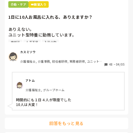
あーやってくれなかったんだなって。スプーンでぬぐったりそ
介助・ケア
👑殿堂入り
んなことすら、やらないのかね、酷いスタッフとか思いなが
ら。

1日に10人お風呂に入れる、ありえますか？
机上の空論、理想論、いちいち腹立ててもしょうがない。
ありえない。

ユニット型特養に勤務しています。

人手不足で入浴のない日があるため、今度1日に10人入れて
機械浴
人手不足
入浴介助
下さいとリーダーから言われました。

午前中に5人、午後から1人助っ人つけるので5人入れて下さ
カスミソウ
いとのことです。

介護福祉士, 介護事務, 初任者研修, 実務者研修, ユニット型
ここはほぼ全員寝たきりの方ですよ。ありえますか？

48
・
04/05
特養
アトム
介護福祉士, グループホーム
時間的にも１日４人が限度でした

10人は大変！
回答をもっと見る