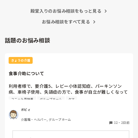
殿堂入りのお悩み相談をもっと見る
お悩み相談をすべて見る
話題のお悩み相談
きょうの介護
食事介助について
利用者様で、要介護5、レビー小体認知症、パーキンソン
病、車椅子使用、失語症の方で、食事が自立が難しくなって
来ました。ご飯を、おにぎりにして、ご自分で手づかみで食
ユニット型特養
グループホーム
ケア
べてもらおうと、幼児が食べるくらいのおにぎりにしてま
す。食べられる時とスプーンを使っても難しい時がありま
ガビィ
す。おかずも、おにぎり同様、手づかみでたべてもらってる
介護職・ヘルパー, グループホーム
時があるのですが、難しい時は、職員が介助しています。ご
12
・
2日前
飯は、おにぎりで手づかみでもいいのかなと思いますが、お
かずの手づかみは、どうかなと思うのですが、皆さんはどう