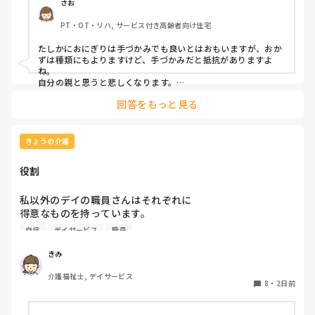
思われますか？私は、自分の母親が手づかみで食べてるのを
さお
見たら、悲しくなります…職員さん、介助して下さいと思っ
PT・OT・リハ, サービス付き高齢者向け住宅
てしまいます…
たしかにおにぎりは手づかみでも良いとはおもいますが、おか
ずは種類にもよりますけど、手づかみだと抵抗がありますよ
ね。

自分の親と思うと悲しくなります。

フルーツや温野菜とかならまだ良いでしょうけど。嚥下状態は
回答をもっと見る
どうなんでしょうか？とろみつけてたりするのを手づかみは抵
抗がありますね。
きょうの介護
役割
私以外のデイの職員さんはそれぞれに

得意なものを持っています。

自信
デイサービス
職員
裁縫や手作業など。

介助で言えば、要領よく動けたりと。

きみ
介護福祉士, デイサービス
今の私を振り返ってみたら…何も持っていないことが虚しく
8
・
2日前
なってきました…
