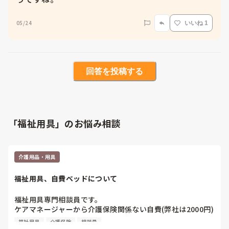
05/24
いいね 1
回答を投稿する
「福祉用具」のお悩み相談
介護用品・用具
福祉用具、自費ベッドについて
福祉用具専門相談員です。

ケアマネージャーから介護保険関係ない自費(弊社は2000円)
の介護ベッドの依頼がたくさんきます。

福祉用具
介護保険
相談員
正直赤字になるのですが、皆さんはそこらへんどうされてま