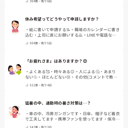
304
票・
残り6日
休み希望ってどうやって申請しますか？
・
紙に書いて申請する📝
・
職場のカレンダーに書き
込む
・
上司に直にお願いする🙇
・
LINEや電話など
で申請する
・
その他（コメントで教えてください）
504
票・
残り5日
「お疲れさま」はありますか？😊
・
よくある🥰
・
時々ある😊
・
人による🤔
・
あまり
ない💦
・
ほとんどない😢
・
その他(コメントで教え
てください)
521
票・
残り4日
猛暑の中、通勤時の暑さ対策は…？
・
車の中、冷房ガンガンです
・
日傘、帽子など着衣
で工夫してます
・
携帯ファンを使ってます
・
保冷剤
を持ち運んでいます
・
特に暑さ対策はしていませ
542
票・
残り3日