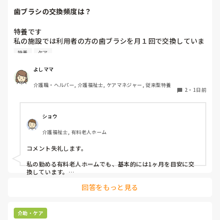
歯ブラシの交換頻度は？
特養です

私の施設では利用者の方の歯ブラシを月１回で交換していま
す、みなさんのところはどれくらいの頻度で交換されていま
特養
ケア
すか？
よしママ
介護職・ヘルパー, 介護福祉士, ケアマネジャー, 従来型特養
2
・
1日前
ショウ
介護福祉士, 有料老人ホーム
コメント失礼します。

私の勤める有料老人ホームでも、基本的には1ヶ月を目安に交
換しています。

ただ、施設柄お元気な方も多く、ある程度自立されている方に
回答をもっと見る
関してはご本人のペースにお任せしています。

また、中には経済的な理由で頻繁な購入が難しい方もいらっし
ゃるため、状態を見つつ交換間隔を少し長めにするなど、個別
介助・ケア
の事情に合わせて柔軟に対応しています。
