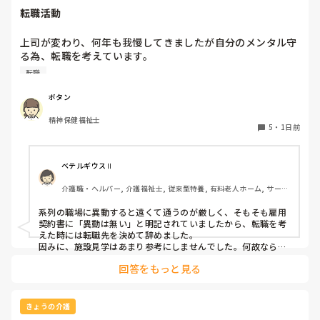
転職活動
上司が変わり、何年も我慢してきましたが自分のメンタル守
る為、転職を考えています。

納得できる仕事に出会うまでの間

転職
①今の所で我慢する

②系列の他職場に移動する

ボタン
皆さんならどうしますか？

精神保健福祉士
5
・
1日前
ベテルギウスⅡ
介護職・ヘルパー, 介護福祉士, 従来型特養, 有料老人ホーム, サービ
ス付き高齢者向け住宅, デイサービス, 初任者研修, 実務者研修, ユニ
ット型特養
系列の職場に異動すると遠くて通うのが厳しく、そもそも雇用
契約書に「異動は無い」と明記されていましたから、転職を考
えた時には転職先を決めて辞めました。

因みに、施設見学はあまり参考にしませんでした。何故なら、
短時間でほんの一部分しか見させてくれないので良し悪しは判
回答をもっと見る
断出来ないからです。職場の人間関係は働いてみないと分かり
ません。
きょうの介護