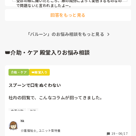
受診の際に聞いたところ、尿の成分によって変色するものなの
利用者様は、バルーンを使用し始めてから熱発したことはあ
で問題ないと言われましたよー。
りません。なので点滴や抗生剤などをする大きな理由もなく
回答をもっと見る
血液検査も体調も問題ないので看護師は「特に何もしない」
と言っていましたが、私たちにできることは何かないのでし
ょうか？

「バルーン」のお悩み相談をもっと見る
知識不足な質問ですみません。
👑介助・ケア 殿堂入りお悩み相談
介助・ケア
👑殿堂入り
スプーンで口をぬぐわない
社内の回覧で、こんなコラムが回ってきました。

[スプーンで口をぬぐわない]

食事介助
ケア
自分やっちゃってるなと思いました。

hk
皆さんはどうですか⁇
介護福祉士, ユニット型特養
19
・
06/17