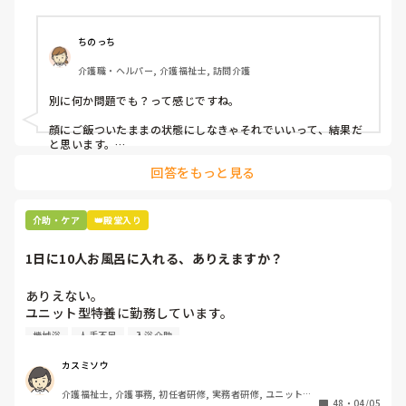
ちのっち
介護職・ヘルパー, 介護福祉士, 訪問介護
別に何か問題でも？って感じですね。

顔にご飯ついたままの状態にしなきゃそれでいいって、結果だ
と思います。

回答をもっと見る
私お風呂専属でバイトしてるんですけど、お風呂の時に顔にカ
レーつけた人とかいますもん。

あーやってくれなかったんだなって。スプーンでぬぐったりそ
介助・ケア
👑殿堂入り
んなことすら、やらないのかね、酷いスタッフとか思いなが
ら。

1日に10人お風呂に入れる、ありえますか？
机上の空論、理想論、いちいち腹立ててもしょうがない。
ありえない。

ユニット型特養に勤務しています。

人手不足で入浴のない日があるため、今度1日に10人入れて
機械浴
人手不足
入浴介助
下さいとリーダーから言われました。

午前中に5人、午後から1人助っ人つけるので5人入れて下さ
カスミソウ
いとのことです。

介護福祉士, 介護事務, 初任者研修, 実務者研修, ユニット型
ここはほぼ全員寝たきりの方ですよ。ありえますか？

48
・
04/05