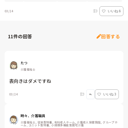
03/24
いいね 6
11
件の回答
回答する
たつ
介護福祉士
表向きはダメですね
03/24
いいね 3
時々、介護職員
介護福祉士, 従来型特養, 有料老人ホーム, 介護老人保健施設, グループホ
ーム, ユニット型特養, 小規模多機能型居宅介護