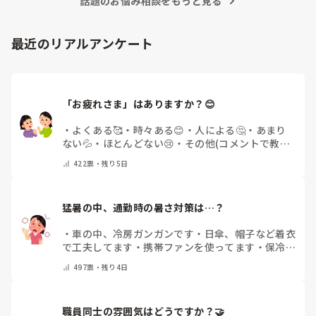
話題のお悩み相談をもっと見る
最近のリアルアンケート
「お疲れさま」はありますか？😊
・
よくある🥰
・
時々ある😊
・
人による🤔
・
あまり
ない💦
・
ほとんどない😢
・
その他(コメントで教え
てください)
422
票・
残り5日
猛暑の中、通勤時の暑さ対策は…？
・
車の中、冷房ガンガンです
・
日傘、帽子など着衣
で工夫してます
・
携帯ファンを使ってます
・
保冷剤
を持ち運んでいます
・
特に暑さ対策はしていませ
497
票・
残り4日
ん
・
その他（コメントで教えて下さい）
職員同士の雰囲気はどうですか？🤝