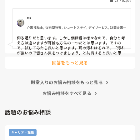
28
・
02/09
サービス付き高齢者向け住宅, 病院, 初任者研修, 実務者研
まず耳拭くのが先なのではと…

修, ユニット型特養
耳栓の管理も大変だと思いますし（衛生的に消毒なども必要
かと）、皆さんどう思われますか？
me 
介護福祉士, 従来型特養, ショートステイ, デイサービス, 訪問介護, 
ユニット型特養
仰る通りだと思います。しかし価値観は様々なので、自分と考
え方は違いますが耳栓も方法の一つだとは思います。ですの
で、試してみたら良いと思います。耳の汚れはそれで、「汚れ
が強いので皆さん気をつけましょう」と共有すると良いと思い
ます。
回答をもっと見る
殿堂入りのお悩み相談をもっと見る
お悩み相談をすべて見る
話題のお悩み相談
キャリア・転職