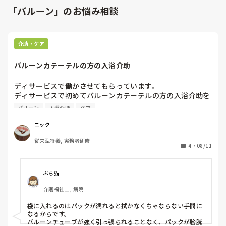
「バルーン」のお悩み相談
介助・ケア
バルーンカテーテルの方の入浴介助
ディサービスで働かさせてもらっています。

ディサービスで初めてバルーンカテーテルの方の入浴介助を
させてもらいました。

バルーン
入浴介助
ケア
特養ではバルーンを袋に入れてS字フックで吊って入浴して
もらっていたのですが

ニック
ディサービスでは袋に入れて床に置いても良いとおそわりま
従来型特養, 実務者研修
した。一体何が正解なのかわからなくなったので質問させて
4
・
08/11
もらいました

分かる方教えていただけますでしょうか
ぶち猫
介護福祉士, 病院
袋に入れるのはパックが濡れると拭かなくちゃならない手間に
なるからです。

バルーンチューブが強く引っ張られることなく、パックが膀胱