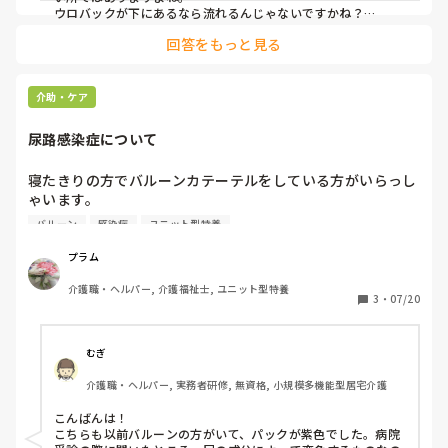
ウロバックが下にあるなら流れるんじゃないですかね？

全く貯まらないなら改善必要ですが
回答をもっと見る
介助・ケア
尿路感染症について
寝たきりの方でバルーンカテーテルをしている方がいらっし
ゃいます。

バルーンになった時は綺麗な色の尿だったのですが日に日に
バルーン
感染症
ユニット型特養
バルーンパックが紫色になっていき、今では交換直前がかな
り濃い紫色です。

プラム
介護職・ヘルパー, 介護福祉士, ユニット型特養
尿路感染症であることは分かるのですが、看護師にどうした
3
・
07/20
らいいのか尋ねると「こういうのはこまめにカテーテルを交
換するのが一番いい」とのことでした。

しかしうちの施設ではバルーンカテーテルの交換は14日に1
むぎ
回病院から支給されるのみです。

介護職・ヘルパー, 実務者研修, 無資格, 小規模多機能型居宅介護
それよりも多く交換するのであれば家族に頼んでカテーテル
とパックを購入してもらうしかないのですが家族に負担して
こんばんは！

いただくのもこちらとしても心苦しいのです。

こちらも以前バルーンの方がいて、パックが紫色でした。病院