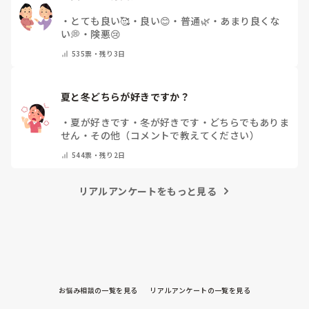
・
とても良い🥰
・
良い😊
・
普通🌿
・
あまり良くな
い💭
・
険悪😢
535
票・
残り3日
夏と冬どちらが好きですか？
・
夏が好きです
・
冬が好きです
・
どちらでもありま
せん
・
その他（コメントで教えてください）
544
票・
残り2日
リアルアンケートをもっと見る
お悩み相談の一覧を見る
リアルアンケートの一覧を見る