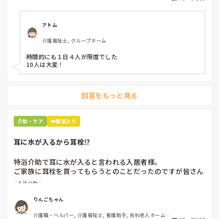
特養
アトム
介護福祉士, グループホーム
時間的にも１日４人が限度でした

10人は大変！
回答をもっと見る
介助・ケア
👑殿堂入り
耳に水が入るから耳栓⁉︎
特浴介助で耳に水が入ると言われる入居者様。

ご家族に耳栓を買ってもらうとのことだったのですが皆さん
どう思われますか？

入浴介助
まずは水が入らないように介助を工夫するのが先なのではと
思ったのですがパートなためあまり強く言えず…

りんごちゃん
また洗髪後どうやら耳を拭いてない様子。あとから耳を拭い
介護職・ヘルパー, 介護福祉士, 看護助手, 有料老人ホーム, 
て欲しいと言われて拭くととても汚いのですが、耳栓よりも