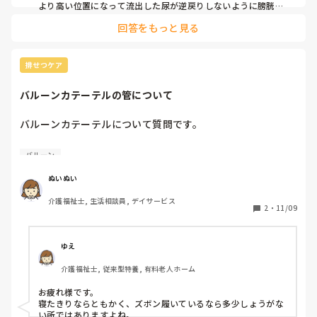
より高い位置になって流出した尿が逆戻りしないように膀胱の
位置より下になっていれば大丈夫です。
回答をもっと見る
排せつケア
バルーンカテーテルの管について
バルーンカテーテルについて質問です。

バルーンカテーテルの利用者がいて

バルーン
リハパン、ズボンを限界まであげてる方がいます。

ウロバックを膀胱下にというのはわかるんですが

ぬいぬい
チューブがおへそ上まで上がって降りているのは大丈夫なの
介護福祉士, 生活相談員, デイサービス
でしょうか？

2
・
11/09
腰横からチューブが出てきているので折れてはいません
ゆえ
介護福祉士, 従来型特養, 有料老人ホーム
お疲れ様です。

寝たきりならともかく、ズボン履いているなら多少しょうがな
い所ではありますよね。
