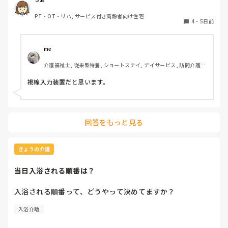
入力装置？を導入したいと息子さんがおっしゃっているそう
PT・OT・リハ, サービス付き高齢者向け住宅
です。そこで、施設などで実際使われている利用者の方がい
4
・
5日前
らっしゃいましたら、どんな感じなのか、どのくらい使いこ
なせるものなのかお聞きしたいです。
me 
介護福祉士, 従来型特養, ショートステイ, デイサービス, 訪問介護, 
ユニット型特養
視線入力装置だと思います。
回答をもっと見る
きょうの介護
当日入浴される順番は？
入浴される順番って、どうやって決めてますか？
入浴介助