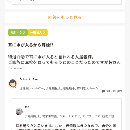
回答をもっと見る
介助・ケア
👑殿堂入り
耳に水が入るから耳栓⁉︎
特浴介助で耳に水が入ると言われる入居者様。

ご家族に耳栓を買ってもらうとのことだったのですが皆さん
どう思われますか？

入浴介助
まずは水が入らないように介助を工夫するのが先なのではと
思ったのですがパートなためあまり強く言えず…

りんごちゃん
また洗髪後どうやら耳を拭いてない様子。あとから耳を拭い
介護職・ヘルパー, 介護福祉士, 看護助手, 有料老人ホーム, 
て欲しいと言われて拭くととても汚いのですが、耳栓よりも
28
・
02/09
サービス付き高齢者向け住宅, 病院, 初任者研修, 実務者研
まず耳拭くのが先なのではと…

修, ユニット型特養
耳栓の管理も大変だと思いますし（衛生的に消毒なども必要
かと）、皆さんどう思われますか？
me 
介護福祉士, 従来型特養, ショートステイ, デイサービス, 訪問介護, 
ユニット型特養
仰る通りだと思います。しかし価値観は様々なので、自分と考