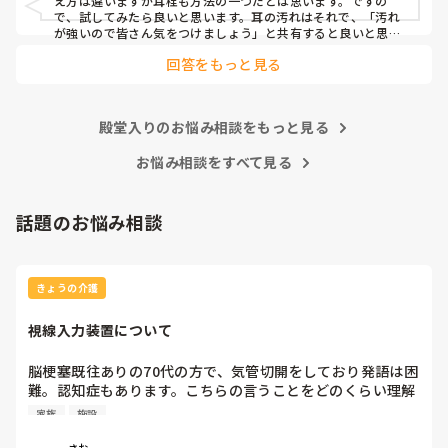
え方は違いますが耳栓も方法の一つだとは思います。ですの
で、試してみたら良いと思います。耳の汚れはそれで、「汚れ
が強いので皆さん気をつけましょう」と共有すると良いと思い
ます。
回答をもっと見る
殿堂入りのお悩み相談をもっと見る
お悩み相談をすべて見る
話題のお悩み相談
きょうの介護
視線入力装置について
脳梗塞既往ありの70代の方で、気管切開をしており発語は困
難。認知症もあります。こちらの言うことをどのくらい理解
しているかは不明ですが、問いかけに頷くことはよくありま
家族
施設
す。息子さんが熱心な方で、施設の方にもほぼ毎日面会に来
られます。この前ケアマネの方からお話しを聞いたら、視線
さお