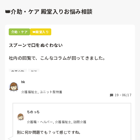
👑介助・ケア 殿堂入りお悩み相談
介助・ケア
👑殿堂入り
スプーンで口をぬぐわない
社内の回覧で、こんなコラムが回ってきました。

[スプーンで口をぬぐわない]

食事介助
ケア
自分やっちゃってるなと思いました。

hk
皆さんはどうですか⁇
介護福祉士, ユニット型特養
19
・
06/17
ちのっち
介護職・ヘルパー, 介護福祉士, 訪問介護
別に何か問題でも？って感じですね。
