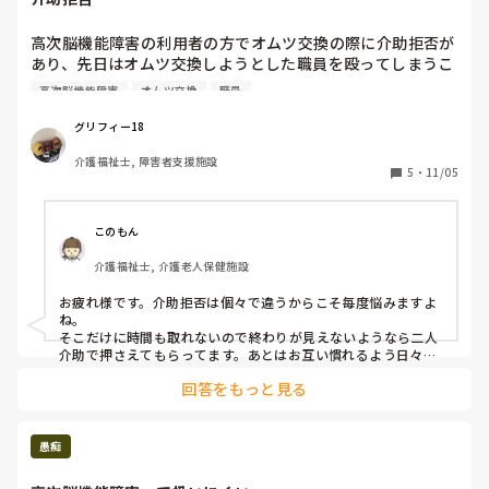
高次脳機能障害の利用者の方でオムツ交換の際に介助拒否が
あり、先日はオムツ交換しようとした職員を殴ってしまうこ
とがありました。

高次脳機能障害
オムツ交換
職員
その利用者の方のオムツ交換を折り合いつけて行う方法を悩
んでいます。

グリフィー18
介助拒否のある方の対応はどうしていますか？
介護福祉士, 障害者支援施設
5
・
11/05
このもん
介護福祉士, 介護老人保健施設
お疲れ様です。介助拒否は個々で違うからこそ毎度悩みますよ
ね。

そこだけに時間も取れないので終わりが見えないようなら二人
介助で押さえてもらってます。あとはお互い慣れるよう日々の
コミュニケーションを取るようにしてます。
回答をもっと見る
愚痴