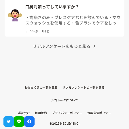
口臭対策ってしていますか？
・
歯磨きのみ
・
ブレスケアなどを飲んでいる
・
マウ
スウォッシュを使用する
・
舌ブラシでケアをしっか
りする
・
フリスクをかじる
・
自分の口臭は気にして
567
票・
1日前
いない
・
その他（コメントで教えてください）
リアルアンケートをもっと見る
お悩み相談の一覧を見る
リアルアンケートの一覧を見る
シゴトークについて
運営会社
利用規約
プライバシーポリシー
外部送信ポリシー
©2022 MEDLEY, INC.