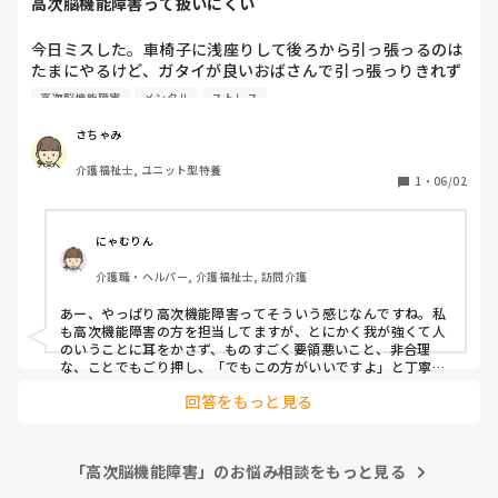
高次脳機能障害って扱いにくい
今日ミスした。車椅子に浅座りして後ろから引っ張っるのは
たまにやるけど、ガタイが良いおばさんで引っ張っりきれず
床に座らせた。今までもミスはあったけど、ここまで落ち込
高次脳機能障害
メンタル
ストレス
んだのは初めて。

その人認知も無く、でも高次脳機能障害で我が強くて扱いに
さちゃみ
くく、ギャーギャー騒いで泣いたからこっちもパニックにな
介護福祉士, ユニット型特養
って、震えが止まらなくて怖くなった。怪我もないけどメン
1
・
06/02
タルやられたからもう辞める。愚痴でした
にゃむりん
介護職・ヘルパー, 介護福祉士, 訪問介護
あー、やっぱり高次機能障害ってそういう感じなんですね。私
も高次機能障害の方を担当してますが、とにかく我が強くて人
のいうことに耳をかさず、ものすごく要領悪いこと、非合理
な、ことでもごり押し、「でもこの方がいいですよ」と丁寧に
説明してもなんだかんだと言いつのって、思い通りにしないと
回答をもっと見る
気がすまないので、もうご本人がそれで損しようが言う通りに
しています。病院や役所の窓口でもよくぶち切れて大声を出し
始めるのでその場を収めるのが大変で・・ご本人のせいじゃな
いので気の毒だとは思いますが、この方のサービスのある日は
「高次脳機能障害」のお悩み相談をもっと見る
朝から気が重いです・・