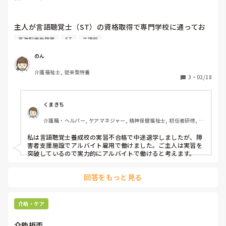
主人が言語聴覚士（ST）の資格取得で専門学校に通ってお
り、今年卒業します。

高次脳機能障害
ST
失語症
ですが、国家試験は残念ながら落ちてしまいました。

のん
このような場合、言語聴覚士は資格が無ければ

介護福祉士, 従来型特養
取得見込みでの就職はやはり厳しいでしょうか？

3
・
02/18
厳しければ来年まで失語症や高次脳機能障害等に

触れる事が出来る所でパートで働けたらと考えています。

くまきち
介護職・ヘルパー, ケアマネジャー, 精神保健福祉士, 初任者研修, 実
有識者の方解答いただけると大変嬉しいです。
務者研修, 障害福祉関連, 障害者支援施設, 社会福祉士
私は言語聴覚士養成校の実習不合格で中途退学しましたが、障
害者支援施設でアルバイト雇用で働けました。ご主人は実習を
突破しているので実力的にアルバイトで働けると考えます。
回答をもっと見る
介助・ケア
介助拒否