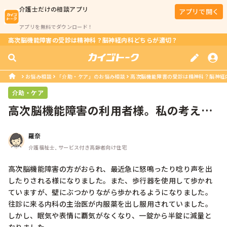
介護士
だけの相談アプリ
アプリで開く
アプリを無料でダウンロード！
高次脳機能障害の受診は精神科？脳神経内科どちらが適切？
お悩み相談
「介助・ケア」のお悩み相談
高次脳機能障害の受診は精神科？脳神経
介助・ケア
高次脳機能障害の利用者様。私の考えが
おかしい？
羅奈
介護福祉士, サービス付き高齢者向け住宅
高次脳機能障害の方がおられ、最近急に怒鳴ったり唸り声を出
したりされる様になりました。また、歩行器を使用して歩かれ
ていますが、壁にぶつかりながら歩かれるようになりました。

往診に来る内科の主治医が内服薬を出し服用されていました。

しかし、眠気や表情に覇気がなくなり、一錠から半錠に減量と