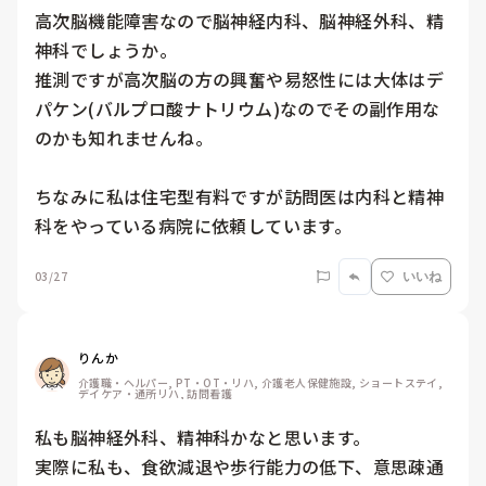
高次脳機能障害なので脳神経内科、脳神経外科、精
神科でしょうか。

推測ですが高次脳の方の興奮や易怒性には大体はデ
パケン(バルプロ酸ナトリウム)なのでその副作用な
のかも知れませんね。

ちなみに私は住宅型有料ですが訪問医は内科と精神
科をやっている病院に依頼しています。
03/27
いいね
りんか
介護職・ヘルパー, PT・OT・リハ, 介護老人保健施設, ショートステイ, 
デイケア・通所リハ, 訪問看護
私も脳神経外科、精神科かなと思います。

実際に私も、食欲減退や歩行能力の低下、意思疎通