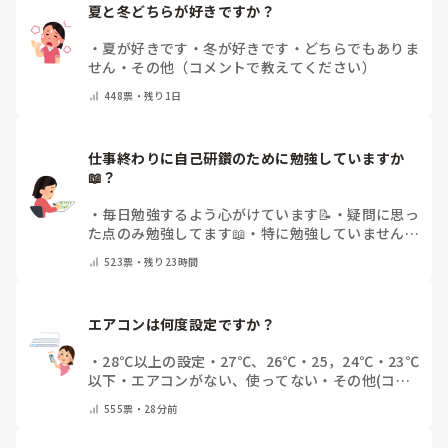
夏と冬どちらが好きですか？
・
夏が好きです
・
冬が好きです
・
どちらでもありま
せん
・
その他（コメントで教えてください）
448
票・
残り1日
仕事終わりに自己研鑽のために勉強していますか
📖？
・
毎日勉強するよう心がけています📝
・
疑問に思っ
た点のみ勉強してます📖
・
特に勉強していません
・
その他（コメントで教えてください）
523
票・
残り23時間
エアコンは何度設定ですか？
・
28℃以上の設定
・
27℃、26℃
・
25，24℃
・
23℃
以下
・
エアコンがない、使ってない
・
その他(コメ
ントで教えてください)
555
票・
28分前