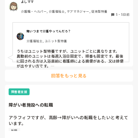
よしママ
介護職・ヘルパー, 介護福祉士, ケアマネジャー, 従来型特養
5
・
5日前
俺いつまで介護やってんだろ？
介護福祉士, ユニット型特養
うちはユニット型特養ですが、ユニットごとに異なります。

異動前のユニットは毎週入浴日固定で、順番も固定です。最後
に回される方は入浴直前に看護師による摘便がある、又は排便
が出やすい方です。

最初に入る方は、待てない方や一番に入浴してその後すぐ臥床
回答をもっと見る
が必要な方など。胃ろうの方は看護師がこの時間までには入浴
終わらせてよっていう暗黙の了解があるので、順番はほぼ固定
です。個浴も特浴もです。

障害者支援
今のユニットでは毎週シフトとにらめっこして、職員の人数配
置から入浴の利用者を決めてます。特浴はメンツも順番も固定
障がい者施設への転職
なので変更はほぼないです。たまに病院受診で前後します。

個浴では、こだわりがありすぎて時間かかる方と烏の行水並み
の速さの方を組み合わせたりしてます。順番も一番に入りたい
アラフィフですが、高齢→障がいへの転職をしたいと考えて
方がいるので、週によって一番と二番を入れ換えたりしてま
います。

す。決め方は職員によってバラバラなので決まりはありませ
覚えも悪くなって来てきますが、経験者の方、どう思われま
ん。
転職
すか？
