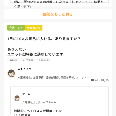
顔にご飯ついたままの状態にしなきゃそれでいいって、結果だ
と思います。

回答をもっと見る
私お風呂専属でバイトしてるんですけど、お風呂の時に顔にカ
レーつけた人とかいますもん。

あーやってくれなかったんだなって。スプーンでぬぐったりそ
介助・ケア
👑殿堂入り
んなことすら、やらないのかね、酷いスタッフとか思いなが
ら。

1日に10人お風呂に入れる、ありえますか？
机上の空論、理想論、いちいち腹立ててもしょうがない。
ありえない。

ユニット型特養に勤務しています。

人手不足で入浴のない日があるため、今度1日に10人入れて
機械浴
人手不足
入浴介助
下さいとリーダーから言われました。

午前中に5人、午後から1人助っ人つけるので5人入れて下さ
カスミソウ
いとのことです。

介護福祉士, 介護事務, 初任者研修, 実務者研修, ユニット型
ここはほぼ全員寝たきりの方ですよ。ありえますか？

48
・
04/05
特養
アトム
介護福祉士, グループホーム
時間的にも１日４人が限度でした

10人は大変！