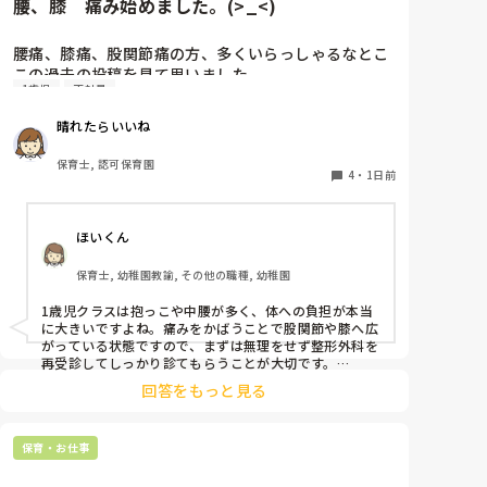
腰、膝　痛み始めました。(>_<)
腰痛、膝痛、股関節痛の方、多くいらっしゃるなとこ
この過去の投稿を見て思いました。

1歳児
正社員
私は50代正社員1歳児担任です。

晴れたらいいね
という私も、２週間前、初めて腰痛になりました。

保育士, 認可保育園
右腰が痛くて、起き上がれない。

4
・
1日前
ようやく起き上がっても、立てない。

ようやく立てたら、しゃがめない。

ほいくん
驚きました。

保育士, 幼稚園教諭, その他の職種, 幼稚園
通院して、コルセット、湿布、痛み止め、電気などで
1歳児クラスは抱っこや中腰が多く、体への負担が本当
１週間乗り切ったら

に大きいですよね。痛みをかばうことで股関節や膝へ広
週末には、左が痛みだし、これも痛み止めや湿布で抑
がっている状態ですので、まずは無理をせず整形外科を
えて仕事をしていたら、

再受診してしっかり診てもらうことが大切です。

現場復帰の際は、床での立ち座りを避けるために低い椅
股関節、お尻、太もも、膝まで来はじめてしまいまし
回答をもっと見る
子を活用したり、抱っこや重い作業は周囲の先生に相談
た。

して頼むようにしてください。今はご自身の体を最優先
床から支えなしに立ち上がりにくくなり、痛みが走り
に、しっかり休んでくださいね。
ます。

保育・お仕事
立ち続けると、腰や股関節にきます。

自転車通勤ですが、それも、膝や太ももに痛みが来始