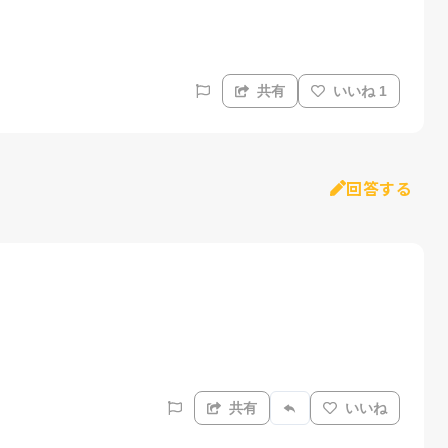
共有
いいね 1
回答する
共有
いいね