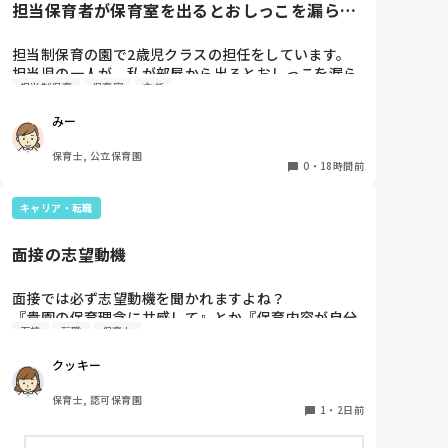
担当保育者が保育室を出るとおしっこを漏らす
めました。

2歳児
担当制保育の園で2歳児クラスの担任をしています。

今は８月。

担当児の一人が、私が部屋から出るとおしっこを漏ら
１週間休んでいます。

担当制保育
保育室
主任
すようになりました。

その子はパンツで過ごしていて、排尿間隔も空いてい
家でもやることはあります。

みー
ます。4月から私への執着が強かったのですが、特に
日常生活すら支障をきたすほどになりました。

寝かしつけの時に私がそばに行かないと繰り返し大き
保育士, 公立保育園
い声で呼んだり私が寝かしつけしている子にちょっか
0
・
18時間前
椅子に座って作業をすれば？

いを出したり、何回もトイレに行きたいと言っていま
と、園で言われました。

した。行ったところで出ないこともしばしば… 

なので、子ども椅子程度の高さの踏み台に座って、試
キャリア・転職
パンツで寝れる子が増えてきて、寝かしつけの時にト
してみました。

イレに行きたい子が時差でいるのですが、私がその対
面接の志望動機
応で外に出ようとするとその子も行きたがります。

ただじっと座っていても、5分も座ればお尻に痛みが
しかし寝かしつけに入る前にトイレでしっかり排尿し
きます。

面接では必ず志望動機を聞かれますよね？

ているので、その子には待っててねといい外に出てい
この高さの作業だと意外に、

『貴園の保育理念に共感して』とか『保育内容が自分
ました。今日はそれで2回漏らしています。

体をひねる、少し立ち上がる、体を折りたたむような
面接
転職
保育士
に合ってると思いました』等々が多いかと思います
2回目は私は見ていないのですが、かなり微量だった
姿勢になること多いことに気づきました。

が、実際はどうなのでしょうか？

そうで、クラスのリーダーの先生から絞り出して注意
その度にあちらこちらに痛みが来て

クッキー
私自身、園の雰囲気とか園の規模、保育内容は勘案し
を引こうとしているように見えると言われました。

立ち上がる時には、膝や太ももが固まり痛みが……

ますが正直なところ、家から通いやすいか、給与はど
日頃からそのことの関わりはしっかり持てるように意
保育士, 認可保育園
うか…というところに重きを置いています

1
・
2日前
識はしていますが…

もちろんそんなことは話せませんが

今後どのように関わっていけばいいのか悩んでいま
腰痛、膝痛お持ちの方は、どの程度の痛みで働かれて