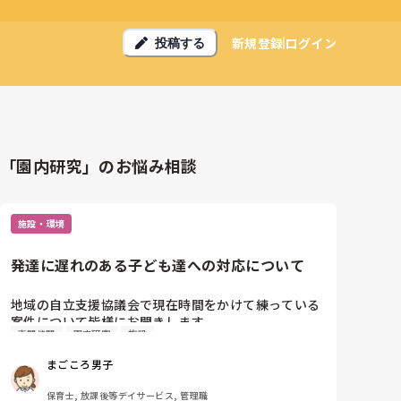
新規登録
ログイン
投稿する
「園内研究」のお悩み相談
施設・環境
発達に遅れのある子ども達への対応について
地域の自立支援協議会で現在時間をかけて練っている
案件について皆様にお聞きします。

専門機関
園内研究
施設
現在私が勤務する事業所の地域では、保育所等訪問支
援という事業について、現段階でこのサービスを提供
まごころ男子
できる体制がないため、その体制を構築するために検
討を重ねています。

保育士, 放課後等デイサービス, 管理職