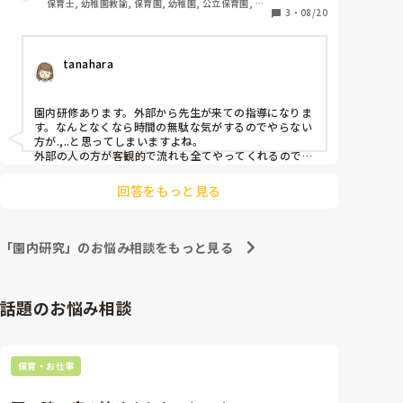
保育士, 幼稚園教諭, 保育園, 幼稚園, 公立保育園, 児
3
・
08/20
童発達支援施設
tanahara
園内研修あります。外部から先生が来ての指導になりま
す。なんとなくなら時間の無駄な気がするのでやらない
方が.,..と思ってしまいますよね。

外部の人の方が客観的で流れも全てやってくれるのでい
いですよ！
回答をもっと見る
「園内研究」のお悩み相談をもっと見る
話題のお悩み相談
保育・お仕事