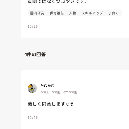
質問ではなくつぶやきです。
園内研究
保育雑誌
人権
スキルアップ
子育て
10/26
4
件の回答
たむたむ
保育士, 保育園, 公立保育園
激しく同意します☺️❣️
10/26