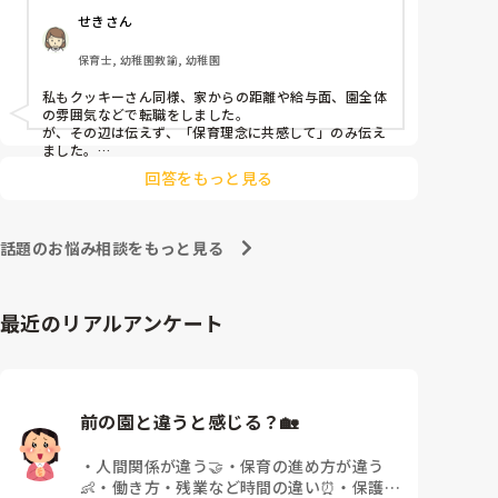
皆さんは、志望動機をどのように答えていますか？ま
す。

いるのでしょうか。

せきさん
た、本音はどうですか？
痛みには強い方と思っていました。

保育士, 幼稚園教諭, 幼稚園
出産等で、幾度か開腹手術をしましたが、翌日には歩
けましたし…

私もクッキーさん同様、家からの距離や給与面、園全体
の雰囲気などで転職をしました。

が、その辺は伝えず、「保育理念に共感して」のみ伝え
今回は、今少し治まっている痛みがぶり返したどうし
ました。

ようという思いもあり、ちょっと無理かも…と思い始
あとは、自分の長所や得意なことが活かせそうだと感じ
めています。

回答をもっと見る
まだ急性期ということと、昔、夫が腰を痛めてすぐに
整骨院に行ってより酷くなって帰ってきたことがあ
話題のお悩み相談をもっと見る
り、怖くて行けていません。

最近のリアルアンケート
前の園と違うと感じる？🏡
・
人間関係が違う🤝
・
保育の進め方が違う
👶
・
働き方・残業など時間の違い⏰
・
保護者