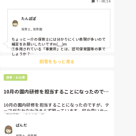
7
・
08/16
地域でこの事業を展開していくためには、ということ
でこのサービスを提供している隣接する市の事業所や
たんぽぽ
事業所に入ってもらっている保育園、また行政などか
ら話を聞きこの事業を展開していくべく情報、知識を
保育士, 保育園
収集しています。

話を聞いた保育園の方からは事業所といい関係を築け
ちょっと一介の保育士には分かりにくい表現が多いので
ているとお聞きしました。ただ、別の機会には関係作
補足をお願いしたいですm(__)m

りが大変だという話もありました。

①多用されている『事業所』とは、認可保育園等の事で
しょうか？

②『保育所等訪問支援』とは、巡回相談とはまた違うも
そこで皆様に質問です。

回答をもっと見る
のでしょうか？

皆様の保育園では、

③保育士ではなさそうだし、お役所の方？と最初は思い
①保育所等訪問支援の事業を提供する支援員が入って
ましたが、「行政から話を聞き」とも記述されています
いる？いない？

保育・お仕事
が…どのような立場の方が、どのようなサービスの提供
②その支援員といい関係性が築けている？いない？

を目標に…？

補足や訂正ありましたらお願いしたいですm(__)m

③築けていないとしたらその原因はどこにあると思わ
10月の園内研修を担当することになったのです
れる？

が、テーマがなかなか決まら...
と思いましたが、お名前の下に「放課後デイサービス」
④該当する園児の保護者はその事業を納得して受けて
とありましたねm(__)m

10月の園内研修を担当することになったのですが、テ
いる？いない？

でも私の地域では小学校や療育担当の市の方との連携は
ーマがなかなか決まらず困っています。何か良いテー
⑤納得していないとしたらそれは何に対して納得して
年に数回あっても、放課後デイサービスや児童クラブと
園内研究
スキルアップ
マが有ればいくつか案が有れば教えて欲しいです。お
いない？

の連携は

全くありませんので、放課後デイサービスの方と関わる
⑥入ってもらっている支援員に対して何を要求した
ぱんだ
機会も術もないです(*_*)

い？

支援が必要なのに親が認めなくて支援を受けられない子
⑦その他なんでも

保育士, 保育園