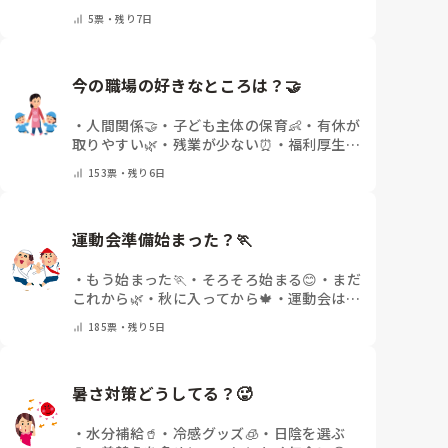
の雰囲気が違う💬
・
給料が違う
・
転職経験な
5
票・
残り7日
し
・
その他(コメントで教えてください)
今の職場の好きなところは？🤝 
・
人間関係🤝
・
子ども主体の保育👶
・
有休が
取りやすい🌿
・
残業が少ない⏰
・
福利厚生・
待遇✨
・
その他(コメントで教えてください)
153
票・
残り6日
運動会準備始まった？🏃
・
もう始まった🏃
・
そろそろ始まる😊
・
まだ
これから🌿
・
秋に入ってから🍁
・
運動会はな
いor終わった✨
・
その他(コメントで教えて
185
票・
残り5日
ください)
暑さ対策どうしてる？🥵
・
水分補給🥤
・
冷感グッズ🧊
・
日陰を選ぶ