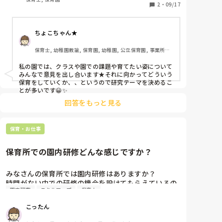
は時々居ますが…。

2
・
09/17
たくさんあってすみません😅

これから展開していく上で参考にしたいのでお聞かせ
保護者から申告して頂かないと、他の市に住む児は療育
に行っているかも不明です。又
ください。よろしくお願いします。
ちょこちゃん★
保育士, 幼稚園教諭, 保育園, 幼稚園, 公立保育園, 事業所内
保育, 病院内保育
私の園では、クラスや園での課題や育てたい姿について
みんなで意見を出し合います★それに向かってどういう
保育をしていくか、、というので研究テーマを決めるこ
とが多いです😀✨
回答をもっと見る
保育・お仕事
保育所での園内研修どんな感じですか？
みなさんの保育所では園内研修はありますか？

時間がない中での研修の機会を設けてもらえているの
園内研究
スキルアップ
保育士
はありがたいのですが、議論や討論もあまりな
く、、。なんとなくそれっぽく発表や感想を述べやっ
こったん
た感だけあることに、せっかくの時間なのにとモヤモ