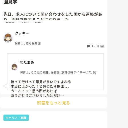
園見学
先日、求人について問い合わせをした園から連絡があ
り、園見学をすることになりました。

履歴書
持ち物
転職
私としては求人に応募したという認識ですが、『園見
学をご案内させていただきたいです』とのことで持ち
クッキー
物について質問しましたが、見学なので特にありませ
んとのこと

保育士, 認可保育園
1
・
1日前
このような場合は本当に見学だけで終了なのでしょう
か？

わたあめ
それとも、やはり履歴書や職務経歴書を持参した方が
良いのでしょうか？
保育士, その他の職種, 保育園, 放課後等デイサービス, 児童
発達支援施設
持って行けって意見が多いですよね🥺

本当によかった！と感じたら提出し、

うーん？って思う所があれば

ありがとうございましたとだけ

伝えて個人情報の履歴書は渡さず帰ります🥺！

回答をもっと見る
一応、持参の準備だけはしときます！

キャリア・転職