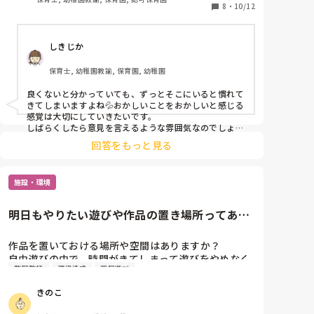
なんか、もっと丁寧に流れとか伝えたらもう少しでき
8
・
10/12
るんじゃないのかなー？と思うのは、

私がまだ入職したばかりの部外者だからかなとも思う
しきじか
のですが、

せめておもちゃとかは整理整頓して手に取りやすく片
保育士, 幼稚園教諭, 保育園, 幼稚園
付けやすくしたらいいのに…と…

良くないと分かっていても、ずっとそこにいると慣れて
でも派遣だしまだ言いづらいなー

きてしまいますよね💦おかしいことをおかしいと感じる
でもそのぐちゃぐちゃに若干慣れてきてしまってる自
感覚は大切にしていきたいです。

分が嫌です。

しばらくしたら意見を言えるような雰囲気なのでしょう
か。もしかしたら同じように感じている職員もいるか
それでいいはずないのに…

回答をもっと見る
も…？

良くない環境に慣れてしまうの怖いです。

そうでなければ、自分のためにも勉強できる園に行くこ
もっと成長できる、勉強できる園ならいいのになあ💦
とを考えてしまいますね。
施設・環境
明日もやりたい遊びや作品の置き場所ってあり
ますか？
作品を置いておける場所や空間はありますか？

自由遊びの中で、時間がきてしまって遊びをやめなく
整理整頓
環境構成
部屋遊び
てはいけない時に、もっとやりたい！明日も続きがし
たい！という声がよくあります。たくさん時間をかけ
きのこ
て作ったブロックや、カプラの作品などを壊して片付
けなければいけない環境を変えようと思ってます🤨
