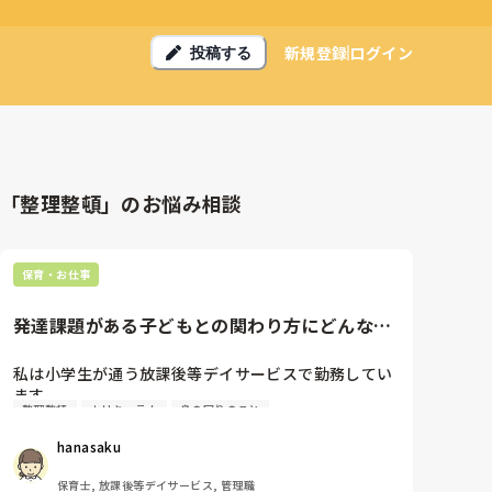
新規登録
ログイン
投稿する
「整理整頓」のお悩み相談
保育・お仕事
発達課題がある子どもとの関わり方にどんな工
夫をしていますか？
私は小学生が通う放課後等デイサービスで勤務してい
ます。

整理整頓
カリキュラム
身の回りのこと
幼児期に園生活の中で、発達課題を抱える子との関わ
り方の工夫はどんなものがありますか？

hanasaku
園生活の中での培った土台をベースに支援を広げる参
考にさせてください。
保育士, 放課後等デイサービス, 管理職