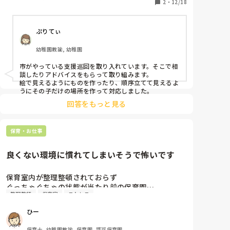
2
・
12/18
ぷりてぃ
幼稚園教諭, 幼稚園
市がやっている支援巡回を取り入れています。そこで相
談したりアドバイスをもらって取り組みます。

絵で見えるようにものを作ったり、順序立てて見えるよ
うにその子だけの場所を作って対応しました。
回答をもっと見る
保育・お仕事
良くない環境に慣れてしまいそうで怖いです
保育室内が整理整頓されておらず

ぐっちゃぐちゃの状態が当たり前の保育園…

整理整頓
保育室
ストレス
保育も自主性うたってるからなのか先生のやり方なの
か、

ひー
所々流れがぐちゃぐちゃでよくわからない感じ…

バタバタしてて子供達も落ち着かない。

保育士, 幼稚園教諭, 保育園, 認可保育園