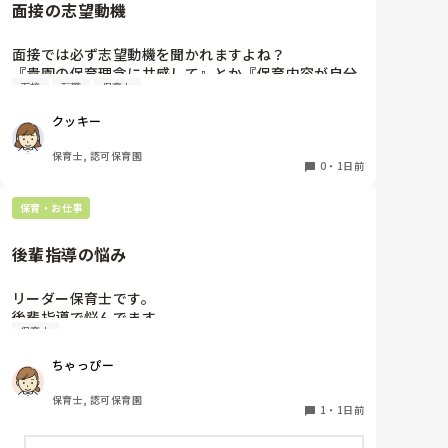
面接の志望動機
面接では必ず志望動機を聞かれますよね？

『貴園の保育理念に共感して』とか『保育内容が自分
面接
転職
保育士
に合ってると思いました』等々が多いかと思います
が、実際はどうなのでしょうか？

クッキー
私自身、園の雰囲気とか園の規模、保育内容は勘案し
ますが正直なところ、家から通いやすいか、給与はど
保育士, 認可保育園
うか…というところに重きを置いています

0
・
1日前
もちろんそんなことは話せませんが

皆さんは、志望動機をどのように答えていますか？ま
保育・お仕事
た、本音はどうですか？
後輩指導の悩み
リーダー保育士です。

後輩指導で悩んでます。

保育士
初めて年長を持つ後輩がいますが

初めての割にわからないことを聞きにこなかったり、
ちゃっぴー
聞かないで様子見てると直前になるまで何もアクショ
ンがなかったり

保育士, 認可保育園
他の職員に聞いてる様子もなくて

1
・
1日前
もう何考えてるんだかさっぱりです。
