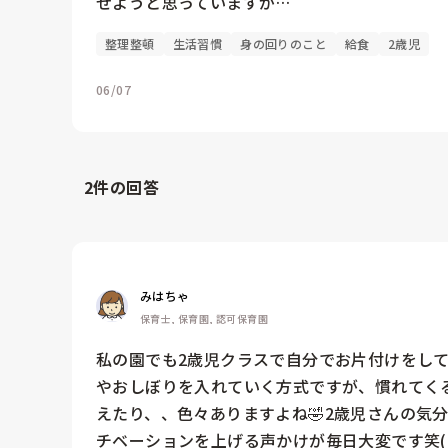
せようと思っていますが…
整理整頓
生活習慣
身の回りのこと
給食
2歳児
06/07
2
件の回答
みはちゃ
保育士, 保育園, 認可保育園
私の園でも2歳児クラスで自分でお片付けをし
やおしぼりを入れていく方式ですが、慣れてく
えたり、、色々ありますよね🤣2歳児さんの気
チベーションを上げる声かけが毎日大変です笑(