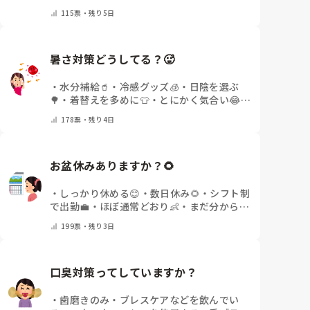
いor終わった✨
・
その他(コメントで教えて
115
票・
残り5日
ください)
暑さ対策どうしてる？🥵
・
水分補給🥤
・
冷感グッズ🧊
・
日陰を選ぶ
🌳
・
着替えを多めに👕
・
とにかく気合い😂
・
その他(コメントで教えてください)
178
票・
残り4日
お盆休みありますか？🌻
・
しっかり休める😊
・
数日休み🌻
・
シフト制
で出勤💼
・
ほぼ通常どおり👶
・
まだ分からな
い🤔
・
その他(コメントで教えてください)
199
票・
残り3日
口臭対策ってしていますか？
・
歯磨きのみ
・
ブレスケアなどを飲んでい