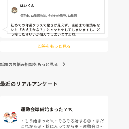
ほいくん
よほど自分に聞きづらいのか、聞く必要性さえ感じな
いのか、もうよくわからないです。

保育士, 幼稚園教諭, その他の職種, 幼稚園
対応にも悩みます。
初めての年長クラスで動きが見えず、直前まで相談もな
いと「大丈夫かな？」とヒヤヒヤしてしまいますし、ど
う接したらいいか悩んでしまいますよね。

後輩側は「何が分からないかも分からない状態」だった
回答をもっと見る
り、「こんなこと聞いたら迷惑かな」と抱え込んでいる
ケースがとても多いです。

待つスタイルから一歩踏み出して、リーダー側から「〇
話題のお悩み相談をもっと見る
〇の件、どこまで進んだ？」「困ってることない？」と
具体的に声をかけて進捗を確認する仕組みを作ってみて
ください。

最近のリアルアンケート
「毎日夕方に5分だけ進捗確認の時間を取る」などルー
ル化してしまうと、後輩も質問しやすくなりますよ。一
人で抱え込まず、声をかけやすい雰囲気作りから試して
みてくださいね。
運動会準備始まった？🏃
・
もう始まった🏃
・
そろそろ始まる😊
・
まだ
これから🌿
・
秋に入ってから🍁
・
運動会はな