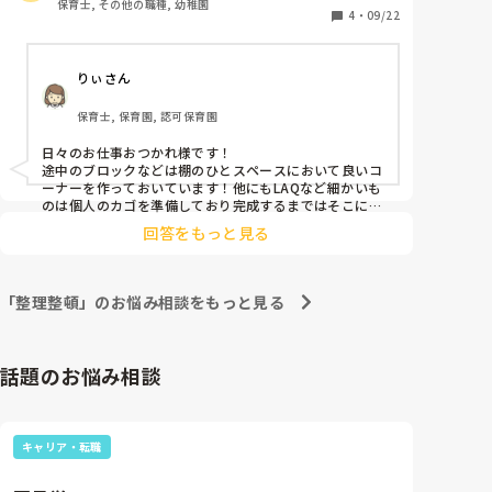
保育士, その他の職種, 幼稚園
4
・
09/22
そんなスペースや置き場がある方、どんな工夫をされ
てるか、どんなふうに空間を確保しているかなど教え
りぃさん
てください！
保育士, 保育園, 認可保育園
日々のお仕事おつかれ様です！

途中のブロックなどは棚のひとスペースにおいて良いコ
ーナーを作っておいています！他にもLAQなど細かいも
のは個人のカゴを準備しており完成するまではそこにい
れて保管しています(^^)
回答をもっと見る
「整理整頓」のお悩み相談をもっと見る
話題のお悩み相談
キャリア・転職