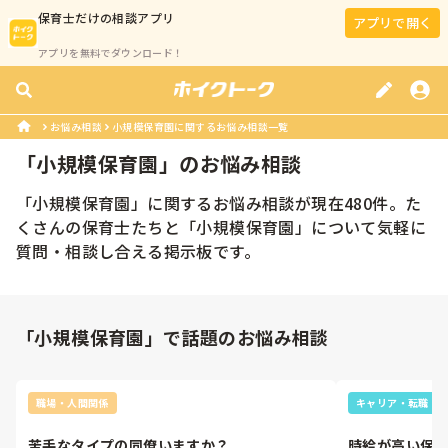
保育士
だけの相談アプリ
アプリで開く
アプリを無料でダウンロード！
お悩み相談
小規模保育園に関するお悩み相談一覧
「
小規模保育園
」のお悩み相談
「
小規模保育園
」に関するお悩み相談が現在
480
件。た
くさんの
保育士
たちと「
小規模保育園
」について気軽に
質問・相談し合える掲示板です。
「小規模保育園」で話題のお悩み相談
職場・人間関係
キャリア・転職
苦手なタイプの同僚いますか？
時給が高い保