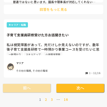
たせてるその後のアフターフォローなどなし

普通ではないと思います。園長や理事長が対応してくれないの
であれば、外部に助けを求めるしか方法はないのかなと思いま
・園長に声かけなどが強い人がいると伝えても私はその場を
回答をもっと見る
す。（市役所など）

見てないから知らないと言われる

にくまきさんがいることで、少しでも保育の質が保たれている
・そもそも園長が週1しかこない

と思うので、辞めてしまうことは可哀想と思うお気持ちはわか
・家庭で甘やかされている子の親に対して子離れさせなよ甘
りますが、その園にいることでにくまきさんにとってプラスに
やかしすぎと毎日愚痴る（一歳児に対して）

なることは何もないのではないでしょうか？
キャリア・転職
・牛乳を飲まない子に対して無理矢理口に入れて飲ませる

・場を持たせるために手遊びなどをしないで座って叫ぶ

子育て支援員研修受けた方お話聞きたい
・園長が保護者のことをバカ以下と悪口を言う

私は視覚障害があって、光だけしか見えないのですが、数年
まだまだたくさんあるのですがありすぎるのでここら辺で

後子育て支援員研修で一時預かり事業コースを受けたいと思
っていますが、取られた方いますか？
一時預かり
スキルアップ
小規模保育園
こう言った保育園は普通でしょうか？

前に勤めていた園も小規模だったのですが0.1.2.は発達の個
マリア
人差も多くその子に合わせた支援や声掛けをしていたので今
の職場は保育の質が低い、不適切な事ばかりで毎日辞めたい
その他の職種, その他の職場
1
・
12/16
と思っています。

ですが私が辞めてしまったら厳しい先生ばかりで子どもたち
の拠り所がなくなってしまうと思いなかなか辞める決心がつ
前へ
次へ
きません。

みなさんのところはどんな感じでしょうか？

1
2
3
…
16