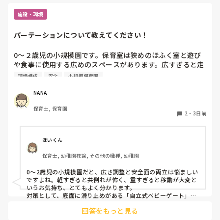
するとその先生は気づいてくれて、子どもよ
無資格者に+1
り責任感が強い先生なので私が早くしなくち
不満に思って
施設・環境
ゃっと思っていたみたいで、それから行動が
保育士資格者
少し変わりました！なので、気づいていない
先生もいるので様子を見てどういう感じで気
パーテーションについて教えてください！
づいてもらうかやってみるといいですね！
0〜２歳児の小規模園です。保育室は狭めのほふく室と遊び
や食事に使用する広めのスペースがあります。広すぎると走
り回ったりして落ち着かないので、活動によってパーテーシ
環境構成
安全
小規模保育園
ョンで仕切っています。このパーテーションがウレタンのよ
うな素材で軽いので、ちょっと体が当たると倒れたり、つか
NANA
まり立ちが不安定な子にとっては共倒れになったりで危険で
保育士, 保育園
す。かと言って固定してしまうと活動によって柔軟に移動す
2
・
3日前
ることができなくなってしまうし…以前勤務していた園では
しっかりした重いものを置いていましたが、移動が大変で使
い勝手が悪く、子どもがぶつかって倒れた時に怖い思いをし
ほいくん
ました。

保育士, 幼稚園教諭, その他の職種, 幼稚園
皆さんの園ではどんなもので工夫されていますか？
0〜2歳児の小規模園だと、広さ調整と安全面の両立は悩ましい
ですよね。軽すぎると共倒れが怖く、重すぎると移動が大変と
いうお気持ち、とてもよく分かります。

対策として、底面に滑り止めがある「自立式ベビーゲート」な
ら、つかまり立ちでも倒れにくく移動も楽でおすすめです。ま
回答をもっと見る
た、ストッパー付きキャスターをつけたロー棚を仕切りにすれ
ば、倒れず収納にもなって一石二鳥です。
