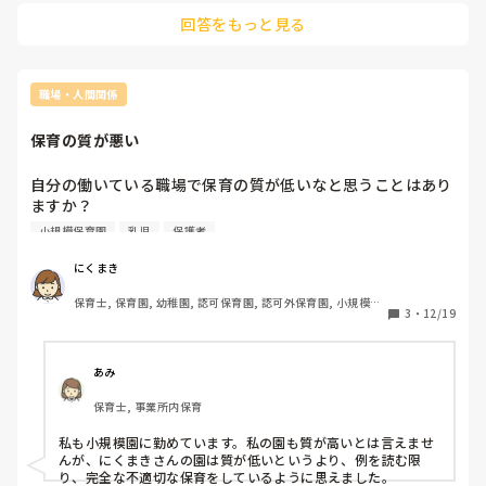
みようなど、温かい気持ちで優しく受け止めてあげるといいか
回答をもっと見る
もしれませんね！！

頑張ってくださいね！
職場・人間関係
保育の質が悪い
自分の働いている職場で保育の質が低いなと思うことはあり
ますか？

小規模保育園
乳児
保護者
今の園で2年目のパート保育士なのですが自分の園は保育の
質が低すぎると感じています。

にくまき
保育士, 保育園, 幼稚園, 認可保育園, 認可外保育園, 小規模認
0.1.2の小規模園なのですが例をあげますと

3
・
12/19
可保育園
・0歳児で歩きたてで歩行も不安定なのに1歳児と混ざりたち
乗りバギーに乗せる。

もちろん転んでしまうので踏まれることも多々あり

あみ
・声かけが適切ではない

保育士, 事業所内保育
もういい加減にして、ちゃんとやってよなど0.1.2に対して
どうしてやってはいけないのかを伝えることなくただダメ！
私も小規模園に勤めています。私の園も質が高いとは言えませ
としか伝えない

んが、にくまきさんの園は質が低いというより、例を読む限
言うことを聞かない子を引きずり活動に参加させずずっと立
り、完全な不適切な保育をしているように思えました。
