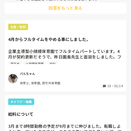
で話しかけてくるためなかなか寝付けずくずったり

回答をもっと見る
どれだけ注意しても変わらないのならそういう特性のある子と
所作もいちいち大きいため彼女が休憩回しのためにはいる
同じように１の声でお願いします！とか冗談っぽく言ってみる
と、休憩から戻ったときにはみんな起きてしまっています。

とか？

それでもダメなら上の人に話してもらった方が良いかもしれま
これはそういう特性を持つ方なのか（声のボリューム調整が
せんね。

お金・給料
むずかしい）それとも気にしなくていいと思っているのか

普通に仕事に支障が出る話ですし、子どもさん達も睡眠のリズ
ムが狂って可哀想なので😢
もし他の園では午睡中も普通に行動するよ～ということがあ
4月からフルタイムをやめる事にしました。
れば私の気にしすぎだとおもうので

おしえてください
企業主導型小規模保育園でフルタイムパートしています。4
月が契約更新だそうで、昨日園長先生と面談をしました。フ
ルタイムがキツいので(160時間)(2月は時間調整の為休みは7
認可外
小規模保育園
給料
日でした)、考えましたが、4月からフルタイムをやめる事に
しました。150時間くらいなら、生活費に支障はないので。
パルちゃん
転職に揺れていましたが、今の仕事をがんばりたいと思いま
保育士, 保育園, 認可外保育園
す。
10
・
02/14
キャリア・転職
給料について
3月まで8時間勤務の予定が9月までに伸びました。転職しよ