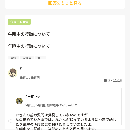
回答をもっと見る
しておくなど。

保育・お仕事
午睡中の行動について
午睡中の行動について

以前も別の質問をした方についてなのですが

養護
保育室
生活
みなさんの園では午睡中（とくに未満児さんクラス）に

大きな音をださないようにする、小さな声で話す、隣接する
れ
部屋の電気をつけるときはドアを閉めるなどはしています
保育士, 保育園
か？

3
・
12/18
また午睡中でなくとも

午前睡が必要な子が近くにいるときに同じようなことに気を
どんぱっち
つけていますか？

保育士, 保育園, 放課後等デイサービス
わたしは常識だとおもっていたのですが

れさんの前の質問は拝見していないのですが…

何度注意してもなおらないかたがいます。

私の勤めていた園では、れさんが仰っているように小声で話し
たり部屋の明度に気を付けたりしていましたよ。

寝かしつけの途中で大きな声（通常時から声が大きいです）
午睡中なら配慮して当然のことだと私も思います。
