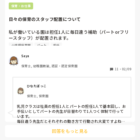
保育・お仕事
日々の保育のスタッフ配置について
私が働いている園は担任1人に毎日違う補助（パートorフリ
ースタッフ）が配置されます。

特に月齢の低いクラスだと、補助のスタッフによりやりやす
小規模保育園
パート
担任
さが全く違うので、上に相談するか悩んでいます。

Saya
保育士, 幼稚園教諭, 認証・認定保育園
11
・
02/09
ひなたぼっこ
保育士, 保育園
乳児クラスは社員の担任1人とパートの担任1人で基本回し、お
手伝いとしてパートの先生が日替わりで1人つく体制で行って
います。

毎日違う先生だとそれぞれの動き方で行動され大変ですよね。

人数が足りている上で日替わりなのであれば固定して欲しいで
回答をもっと見る
すね。