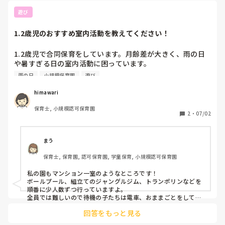
する事が大切だと思います。
遊び
1.2歳児のおすすめ室内活動を教えてください！
1.2歳児で合同保育をしています。月齢差が大きく、雨の日
や暑すぎる日の室内活動に困っています。

体操などではぶつかってしまったり、感触遊びでは小さい子
雨の日
小規模保育園
遊び
が口に入れてしまったりしています。

小規模保育園、マンションの一室のためホールなどがありま
himawari
せん。

保育士, 小規模認可保育園
なにかおすすめの室内活動があれば教えてください。
2
・
07/02
まう
保育士, 保育園, 認可保育園, 学童保育, 小規模認可保育園
私の園もマンション一室のようなところです！

ボールプール、組立てのジャングルジム、トランポリンなどを
順番に少人数ずつ行っていますよ。

全員では難しいので待機の子たちは電車、おままごとをして待
っています。

回答をもっと見る
少しでもご参考になると良いです。