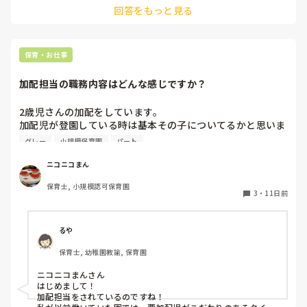
回答をもっと見る
交流会なんてあったら子どもも保育者も関わりが持てるのでは
ないかと思いました！参考になれば嬉しいです。
保育・お仕事
加配担当の職務内容はどんな感じですか？
2歳児さんの加配をしています。

加配児が登園している時は基本その子についてるかと思いま
すが、みなさんは着替え、排泄なども全て加配児のお世話を
グレー
小規模保育園
パート
されてますか？

あと、活動の準備だったり、給食後の後片付けなどの雑務的
ニコニコまん
なものはされたりしてますか？

保育士, 小規模認可保育園
人手が足りないなぁと思う時や加配児が落ち着いてる時な
3
・
11日前
ど、片付けとかに入ったほうがいいかなぁと思ったりしてや
り始めると「◯◯さん(加配児)についててください」と言わ
れちゃったりするので‥。その子にだけ一日ついてていいの
るや
かなぁ‥と。

保育士, 幼稚園教諭, 保育園
みなさんがどうされてるか知りたいです。
ニコニコまんさん

はじめまして！

加配担当をされているのですね！
