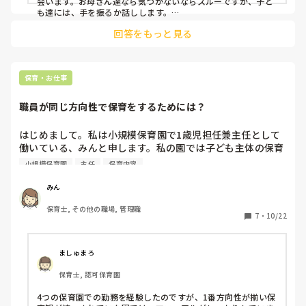
会います。お母さん達なら気づかないならスルーですが、子ど
も達には、手を振るか話しします。

隣りの市で、2つ隣の駅に降りるので、「先生は∼に住んでる
回答をもっと見る
からね」など言えばいいだけで、年中クラスだと「先生とマッ
クであった」と内緒ばなしのようにゴソゴソと話してくれるこ
もいます。

気づかないふりをすると、気づいて貰えなかった、寂しかった
になるので、意外とお母さん達のほうが気を使ってくれます。

保育・お仕事
ただ駅のホームで「∼先生バイバイまたね」と叫ばれるのは恥
ずかしいです。
職員が同じ方向性で保育をするためには？
はじめまして。私は小規模保育園で1歳児担任兼主任として
働いている、みんと申します。私の園では子ども主体の保育
を心がけています。そこで質問なのですが、みなさんの園で
小規模保育園
主任
保育内容
は、職員が同じ方向性で保育をするために、どのような事を
していますでしょうか？職務会や勉強会など…まだまだ統一
みん
ができず、悩んでいます。アドバイスがあれば教えていただ
保育士, その他の職場, 管理職
きたいです。よろしくお願いします。
7
・
10/22
ましゅまろ
保育士, 認可保育園
4つの保育園での勤務を経験したのですが、1番方向性が揃い保