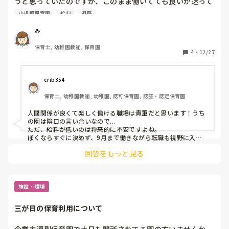
うと思っていたのですが、このまま働いてても良いか迷って
います。人間関係はとても良く楽しく仕事はしています。た
小規模保育園
給料
退職
だ、給料が低いので…なんとも言えない感じで悩んでいまし
た。どうしたらいいか皆さんの考え教えてください。
み
保育士, 幼稚園教諭, 保育園
4
・
12/27
crib354
保育士, 幼稚園教諭, 幼稚園, 認可保育園, 認証・認定保育園
人間関係が良くて楽しく働ける職場は貴重だと思います！うち
の園は陰口の言い合いなので...

ただ、給料が低いのは将来的に不安ですよね。

ぼくならすぐに決めず、9月まで働きながら転職も視野に入れ
て考えるかな。

回答をもっと見る
「給料さえ上がれば続けたいのか」「別の環境に行きたいの
か」を整理すると判断しやすいと思います！
施設・環境
三が日の保育利用について
企業主導型保育園で土日も開所されてる園の方いませんか。