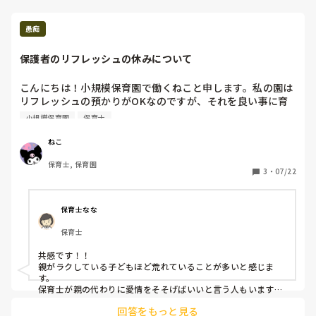
愚痴
保護者のリフレッシュの休みについて
こんにちは！小規模保育園で働くねこと申します。私の園は
リフレッシュの預かりがOKなのですが、それを良い事に育
休中の方が週6で預かりをしています。休みは日曜、祝日の
小規模保育園
保育士
み。子どもはお友達とのトラブルが耐えなかったり、試し行
動をしたりと気持ちが徐々に不安定となっています。それと
ねこ
保護者の方は上の子可愛くない症候群の傾向が強く子どもの
保育士, 保育園
様子を伝えても素っ気ない感じで悲しくなりました。自治体
3
・
07/22
や地域によって預かり方はバラバラだと思いますが、育休中
の方はせめて土曜日は休みにして欲しいなと思います。
保育士なな
保育士
共感です！！

親がラクしている子どもほど荒れていることが多いと感じま
す。

保育士が親の代わりに愛情をそそげばいいと言う人もいます
が、親は子どもにとっては特別で代わりのない唯一無二の存在
回答をもっと見る
です。
