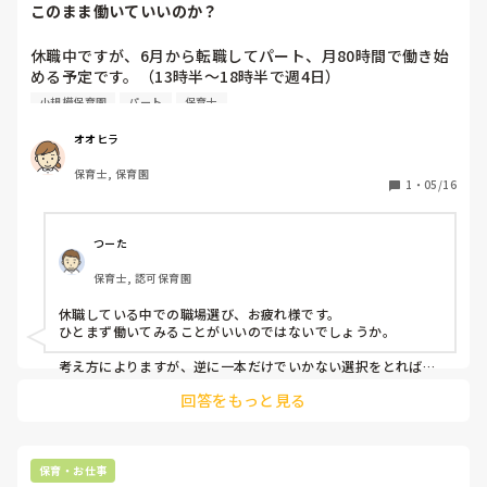
このまま働いていいのか？
休職中ですが、6月から転職してパート、月80時間で働き始
める予定です。（13時半〜18時半で週4日）

小規模保育園
パート
保育士
収入が足りないのでダブルワークを検討していますが、条件
に合うところがなく苦戦しています。

オオヒラ
保育士, 保育園
いずれは保育士一本でやっていきたいのですが、保育園側が
1
・
05/16
現在昼の時間帯の保育士が充実しているし、子どもも今後増
えるかわからないから時間を伸ばすのは確定ではないと言わ
れました。

つーた
保育士, 認可保育園
最初求人の記載では一日7時間勤務となっていましたが打ち
合わせの段階で段々と話が変わり今こうなってます。

休職している中での職場選び、お疲れ様です。

ひとまず働いてみることがいいのではないでしょうか。

2ヶ月目からは時間を伸ばすと言われてたもののそれが今と
なっては確定ではないと言われ、ちょっとずつ不信感を抱い
考え方によりますが、逆に一本だけでいかない選択をとれば、
その後の動きやすさがあるのかな？と思うところがあります。

ています。

回答をもっと見る
結局、正社員で働くとなればフルタイムになって他を考えよう
にも難しくなる。

内定は承諾して手続きも進めてるものの、このまま働き始め
僕も何度か考えたことがあります。

ていいのかと迷っています。

２つの園をパートで勤務するのもいいのか？とか保育園半分、
他の職業半分のダブルワークで収入を得る方法もあるか？など
保育・お仕事