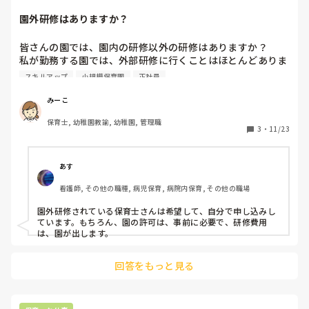
園の規模や、保育観ではとても共感を得てもらっていたり、
と。

家から近いというのもあるので条件面だけで辞退するのは勿
園外研修はありますか？
自分にとって、いい保育環境や状況になってくれば、そこでフ
体無いと感じます、ただ体力的にも負担的にもダブルワーク
ルタイムを考えてもいいのかもしれません。

は厳しいので…
様子を見ながら…といったかたちで。

皆さんの園では、園内の研修以外の研修はありますか？

私が勤務する園では、外部研修に行くことはほとんどありま
子どもも今後増えるかわからない、って理由はよくわかりませ
せん。その為、適切な対応や新しい情報を得る場がほとんど
スキルアップ
小規模保育園
正社員
んが。

ありません。自分で探して行くべきなのか迷うところで
小規模で認証？無認可？とかなのですか？だとすると人件費
す…。
云々がまぁ気にするのでしょうけど。

みーこ
現状、一時的に収入が少なくなっても生活が賄える状況である
保育士, 幼稚園教諭, 幼稚園, 管理職
3
・
11/23
ならば、半日勤務で1ヶ月でも2週間でも様子を見てみるのもひ
とつかなと。

もし確認可能なのであれば、子どもが増える場合と増えない場
あす
合でいつからどんな風になるという考えなのか、詳しく聞いて
みてもいいかもですね。

看護師, その他の職種, 病児保育, 病院内保育, その他の職場
なんか、曖昧な部分がありますし。

園外研修されている保育士さんは希望して、自分で申し込みし
内定をいただきましてありがとうございます、いくつかあらた
ています。もちろん、園の許可は、事前に必要で、研修費用
めて確認したいことがありまして…みたいな。

は、園が出します。
僕も現在休職中でして、まだ復職は未定なのですが、働き方を
回答をもっと見る
考えてしまいますよね。

保育士つらいよ問題ですよ。
