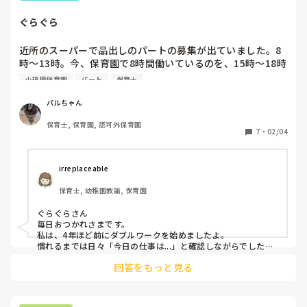
ぐらぐら
近所のスーパーで品出しのパートの募集が出ていました。8
時～13時。今、保育園で8時間働いているのを、15時～18時
半の短期にして、ダブルワークするのも手かな？と思い心が
小規模保育園
パート
保育士
揺れました。保育の仕事は好きだけど、ほんと向いていなく
て…。でもこの歳(53歳)でダブルワークはキツイかな。休み
パルちゃん
が合うとは限らないし(保育園は日祝もあり)。保育の仕事が
保育士, 保育園, 認可外保育園
キツくて、毎日辞めようかな、いやがんばって続けようかな
7
・
02/04
のせめぎ合いです。
irreplaceable
保育士, 幼稚園教諭, 保育園
ぐらぐらさん

毎日おつかれさまです。

私は、4年ほど前にダブルワークを始めましたよ。

慣れるまでは日々「今日の仕事は...」と確認しながらでした
が、今はそれぞれのお仕事がとても楽しくなって上手くお休み
回答をもっと見る
の調整もできるようになってきました！

最初は少し力を必要とするかもしれませんが、今日が一番若い
日⭐︎と思って、えいや！と飛び込んでみるのも良いかもしれま
せん。
