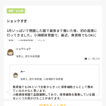
今のウレタン製を活かすなら、壁や固定家具で挟む配置にした
り、脚元に水入りペットボトルなどの重りを付けて補強してみ
てくださいね。安全で使いやすい方法が見つかるよう応援して
保育・お仕事
ショックすぎ
3月いっぱいで閉園した園で最後まで働いた後、初の面接に
行ってきました。小規模保育園で、最近、無資格でもOKに
なった所で、だいぶ前から絶対ここで働きたいって思ってた
面接
小規模保育園
パート
所だったので凄く緊張してたのですが、いざ面接受けると1
分足らずで面接は終わり、園内を見学させてもらって子ども
シュワシュワ
達を見たら可愛いすぎて、保育の仕事しかない!!って思って
保育士, 認可外保育園
たのに第一志望だった、その園が不採用になってしまいまし
2
・
05/14
た。泣さそうなぐらいショックです。職安通いながら、また
さかしひするけど、しばらくショックから立ち直れそうにな
みー
保育士, 認可保育園, 小規模認可保育園
無資格でもOKという文章からきっと保育補助さんとして務め
ているのかなと思います。

小規模保育園で全国展開しており、保育補助を募集している園
をいくつか見かけたことがあります。

ハローワークにはないけど、園のホームページでは募集してい
回答をもっと見る
ることも多くあります。
