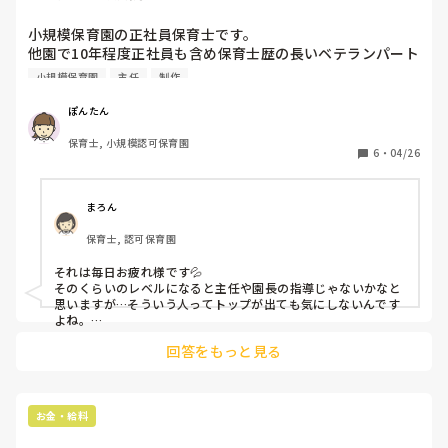
入ってました！

小規模保育園の正社員保育士です。

情報共有？特にできてなかったです。

他園で10年程度正社員も含め保育士歴の長いベテランパート
職員間連絡ノートもないし‥

さんがいます。うちの園では勤めてまだ1年経っていませ
小規模保育園
主任
制作
そのくせ、ライングループに入れとか

ん。

ライングループばかり動いてて

その方について、困っているので相談したいです。

嫌でしたね。

ぽんたん
たまにしか出勤しないパートだったので🥺！

というのも、私語が多く、おむつ替えや食器洗いなどを頼む
保育士, 小規模認可保育園
と嫌な顔をします。玩具拭きや製作準備の手伝いなど座って
6
・
04/26
とても居心地悪くて、契約期間終わってから

やる楽な仕事ばかりを選んでやっているように見えます。主
辞めました〜！

任もそれには気づいていて、私に、その方にはハッキリ指示
を出して、嫌な顔をされても仕方ないと仰っています。私も
まろん
そうするしかないと思い、そうしているのですが、より反抗
保育士, 認可保育園
的になって勝手に指示のない動きをしたり、若い経験の浅い
保育士さんと話し込んだりするようになりました。正直、私
それは毎日お疲れ様です💦

もその方のことがストレスです。

そのくらいのレベルになると主任や園長の指導じゃないかなと
皆さんの園でもそういう方はいらっしゃいますか？またどう
思いますが…そういう人ってトップが出ても気にしないんです
言う対処法をされてますでしょうか？
よね。

私の場合は、

回答をもっと見る
いつもありがとうございます〜助かります〜で持ち上げて、す
みませんがオムツ替えお願いします！（やってもらったら）あ
りがとうございます〜って持ち上げるかな。

ただへんにプライドが高い人は敬ってる感だすだけで満足して
お金・給料
ぶつくさ言いながらやってくれますよ。