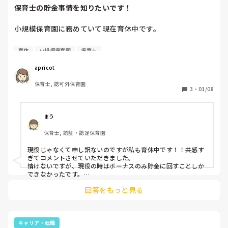
話す、片方はバギー（0歳児のため）を持ちながら警察や園に
保育士の貯金事情を知りたいです！
電話する、となっています！
小規模保育園に務めていて現在育休中です。

育休前から生活費を払うと、お金が残るどころか

育休
小規模保育園
保育士
貯金から少し削る生活をしています。

育休中の現在、貯金が出来るのか不安です。。

apricot
保育士, 認可外保育園
現役で働かれている方は、貯金など

3
・
01/08
どうしているか教えて欲しいです🙇‍♀️
まう
保育士, 認証・認定保育園
現役じゃなくて申し訳ないのですが私も育休中です！！共感す
ぎてコメントさせていただきました。

情けないですが、現役の時はボーナスのみ貯金に回すことしか
できなかったです。

育休中ですがマイナスでしかありません！！
回答をもっと見る
キャリア・転職