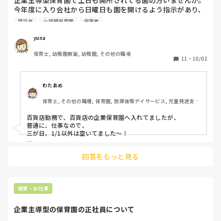
今年度に入り会社から日曜日も園を開けるよう指示があり、
三が日も開けるよう言われているのですが三が日に預けるご
認可外
小規模保育園
保護者
家庭がいるのか疑問です。うちは小規模園なのでおそらくい
ないと思うのですが大きい園だと利用する方がいるのでしょ
yuna
うか。
保育士, 幼稚園教諭, 幼稚園, その他の職場
11
・
10/02
わたあめ
保育士, その他の職種, 保育園, 放課後等デイサービス, 児童発達支援
施設
百貨店勤務で、百貨店の企業保育園へ入れてましたが、

普通に、仕事なので、

三が日、1/1以外は空いてました〜！

保護者さんの、職場にもよるんじゃないかなぁ🥺？

回答をもっと見る
保育・お仕事
企業主導型の保育園の正社員について