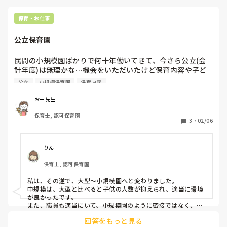
保育・お仕事
公立保育園
民間の小規模園ばかりで何十年働いてきて、今さら公立(会
計年度)は無理かな…機会をいただいたけど保育内容や子ど
もや職員の人数の多さ、広さに、ギャップを感じ疲れてしま
公立
小規模保育園
保育内容
わないかな…
おー先生
保育士, 認可保育園
3
・
02/06
りん
保育士, 認可保育園
私は、その逆で、大型〜小規模園へと変わりました。

中規模は、大型と比べると子供の人数が抑えられ、適当に環境
が良かったです。

また、職員も適当にいて、小規模園のように密接ではなく、楽
でした。

回答をもっと見る
今は小規模園での密接度に（人間関係に）ストレスを感じる毎