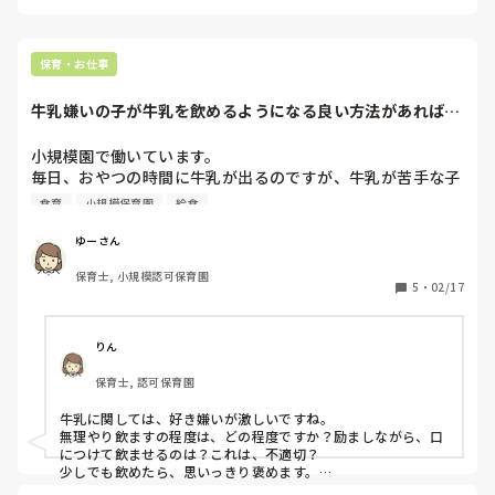
仕事など本当に預け先がないという理由以外は保育時間に制限
をつけるべきだと思います。
保育・お仕事
牛乳嫌いの子が牛乳を飲めるようになる良い方法があれば教
えてほしいです！
小規模園で働いています。

毎日、おやつの時間に牛乳が出るのですが、牛乳が苦手な子
が多いです。

食育
小規模保育園
給食
嫌がるのを無理やり飲ませたり、牛乳飲むまでおやつを終わ
れないというのは、不適切保育の観点でも避けているのです
ゆーさん
が、少しずつ飲めるようになってもらえたらと思っていま
保育士, 小規模認可保育園
す。

5
・
02/17
子どもたちに牛乳を飲んでもらえる良い方法があれば教えて
ほしいです。
りん
保育士, 認可保育園
牛乳に関しては、好き嫌いが激しいですね。

無理やり飲ますの程度は、どの程度ですか？励ましながら、口
につけて飲ませるのは？これは、不適切？

少しでも飲めたら、思いっきり褒めます。

他の飲める子と一緒に飲ませる。また、始めから量をすくなく