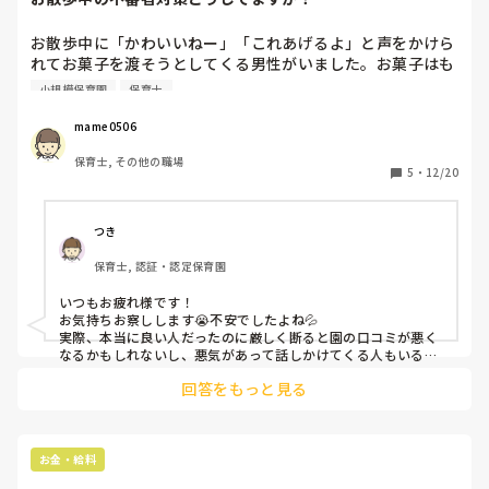
お散歩中に「かわいいねー」「これあげるよ」と声をかけら
れてお菓子を渡そうとしてくる男性がいました。お菓子はも
らえないと断りましたが、しつこく渡そうとしてきました。
小規模保育園
保育士
にこやかに断り去ろうとしても付いてきて怖くなりました。
ちょっと浮浪者に見えてしまう様な身なりの方だったので余
mame0506
計に怖くて園に戻ってこられて安堵しました。あの時、断っ
保育士, その他の職場
た事で逆上したり追いかけられたらどう対応したら良かった
5
・
12/20
のかなと，考えてしまいました。不審者かもしれないので警
察にも報告し、「そんな時は警察に電話してください」とア
ドバイスも受けたのですが…実際は電話できるのかな？と思
つき
ってしまいました。

保育士, 認証・認定保育園
皆さんの園ではこんな場面の時の対策は考えていますか？教
えて下さい。
いつもお疲れ様です！

お気持ちお察しします😭不安でしたよね💦

実際、本当に良い人だったのに厳しく断ると園の口コミが悪く
なるかもしれないし、悪気があって話しかけてくる人もいるか
もしれないし、、難しいですよね。実際主さんの対応は良かっ
回答をもっと見る
たんだと思います！きっと保育士として子どもたちを守らなき
ゃという防衛反応から、何かある前に通りすがりの人に声を掛
けたり警察に電話かけたりと咄嗟な判断が出来ると思います！
やった事を悔やまず自信持たれて下さいね😊

ちなみにですが、私の園ではお散歩は必ず複数名の保育士がつ
お金・給料
くので不審な人が現れた際には、片方はその人と付きっきりで