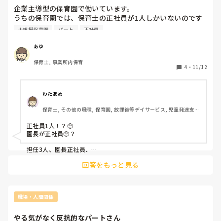
企業主導型の保育園で働いています。

うちの保育園では、保育士の正社員が1人しかいないのです
が、、、

小規模保育園
パート
正社員
他の企業主導型の保育園は正社員の方は何人いるのでしょう
か？

あゆ
短時間パートばかりなので、情報の共有が難しいです。。

保育士, 事業所内保育
もし、パートばかりの場合はどのように、情報共有をしてい
4
・
11/12
るのか、教えて欲しいです。

宜しくお願いいたします！
わたあめ
保育士, その他の職種, 保育園, 放課後等デイサービス, 児童発達支援
施設
正社員1人！？🥺

園長が正社員🥺？

担任3人、園長正社員、

他パートでした！

回答をもっと見る
企業園です☺️！

パートは何人いたかな?

6人くらいいたかな？

職場・人間関係
0.1.2までの企業園で、

やる気がなく反抗的なパートさん
担任+補助でパートの人2〜3
