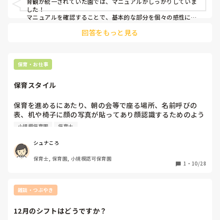
育観が統一されていた園では、マニュアルがしっかりしていま
した！

マニュアルを確認することで、基本的な部分を個々の感性に左
右されずに固められたと思います。

回答をもっと見る
それと、毎日の朝礼や月一の職員会議などで、パート含め全職
員に情報を周知することもすごく大切だったのだと感じていま
す。

（正直今の職場は、情報が曖昧すぎて不安だらけです😇💦）

保育・お仕事
ありきたりな回答ですみません。少しでも参考になれば嬉しい
保育スタイル
です。
保育を進めるにあたり、朝の会等で座る場所、名前呼びの
表、机や椅子に顔の写真が貼ってあり顔認識するためのよう
なのですが…

小規模保育園
保育士
実施されてる方いらっしゃいますか？

顔の認識って写真でするものなのでしょうか…？？

シュナころ
ちなみに名前呼びの順番、手洗いの順番、移動する順番も決
保育士, 保育園, 小規模認可保育園
まってます🥹💦法人のやり方なのですが、配慮のいる子もい
1
・
10/28
雑談・つぶやき
12月のシフトはどうですか？