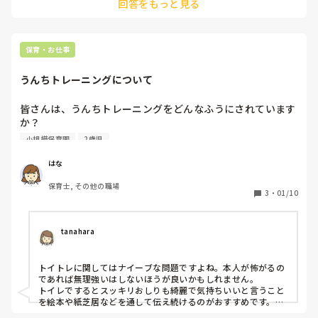
回答をもっと見る
保育・お仕事
うんちトレーニングについて
皆さんは、うんちトレーニングをどんなふうにされています
か？

0歳〜2歳までの乳児保育園に勤めています。

小規模保育園
2歳児
おしっこは完璧にできる男児が、うんちについては、わざわ
ざ紙オムツにかえて、オムツの中でしています。

はな
保育士, その他の職場
3
・
01/10
tanahara
トイトレに関してはナイーブな問題ですよね。本人が怖がるの
であれば無理強いはしないほうが良いかもしれません。

トイレでするとスッキリおしりも綺麗で気持ちいいと言うこと
を絵本や紙芝居などを通して伝え続けるのがおすすめです。

大人の焦りは子どもに伝わります。大丈夫だよ、一緒に行って