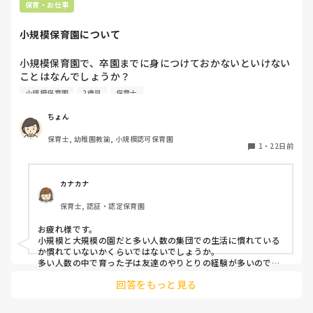
応援しています！
保育・お仕事
小規模保育園について
小規模保育園で、卒園までに身につけておかないといけない
ことはなんでしょうか？

そして、小規模保育園から来た子どものイメージみたいなも
小規模保育園
2歳児
保育士
のはありますか？良くも悪くも教えていただきたいです。
ちょん
保育士, 幼稚園教諭, 小規模認可保育園
1
・
22日前
カナカナ
保育士, 認証・認定保育園
お疲れ様です。

小規模と大規模の園だと多い人数の集団での生活に慣れている
か慣れていないかくらいではないでしょうか。

多い人数の中で育った子は友達のやりとりの経験が多いので、
プラスもマイナスも経験してるでしょう。

回答をもっと見る
小規模だからこそ一人一人ゆったりと丁寧に関わってあげられ
るプラス面があると思います。

運動的な遊び、手先を使った遊びなど様々な遊びを十分に経験