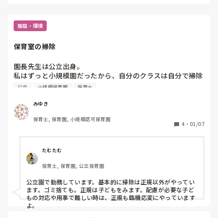
日です。気にしなければよいのでしょうが。

色々ですね😥中規模に戻りたいかも知れないです。
施設・環境
保育室の掃除
園長先生は公立出身。

私はずっと小規模園だったから、自分のクラスは自分で掃除
するが当たり前だった。

公立
小規模保育園
保育士
ゴミ箱のゴミ捨ても。

みゆき
公立保育園は、自分が手が空いていても掃除はフリーがやる
保育士, 保育園, 小規模認可保育園
4
・
01/07
たむたむ
保育士, 保育園, 公立保育園
公立園で勤務しています。基本的に掃除は正規以外がやってい
ます。ゴミ捨ても。正規は子どもをみます。配慮が必要な子ど
もの対応や用事で難しい時は、正規も臨機応変にやっています
よ。