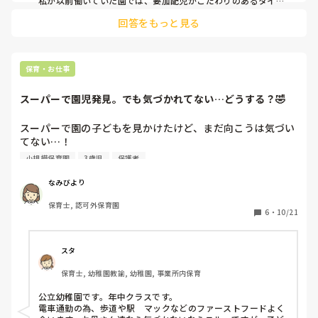
私が以前働いていた園では、要加配児がこだわりのあるタイプ
でしたので、そのお子様については最初は全て同じ担当者がつ
回答をもっと見る
いていました。

2歳から入園し、プランを練って徐々に他の職員にも慣れてい
けるようにタイミングによって他の保育者が入って時間を少し
ずつ延ばして、、と、3歳児クラスの時は担当の先生じゃなく
ても落ち着いて過ごせるようになっていました。

保育・お仕事
そのお子様がどういうタイプかにもよりますが、落ち着いてい
スーパーで園児発見。でも気づかれてない…どうする？🤣
ると思っても急にパニックになったり何か起きる可能性がある
場合は、準備や片付けはお任せしてしっかりそのお子様を見守
っていたほうが良いと思います。

スーパーで園の子どもを見かけたけど、まだ向こうは気づい
どうしても必要であればきっと声をかけていただけるのではと
てない…！

思います。もし心配でしたら、離れる前に、今落ち着いている
「声かけようかな？」と思いつつ、なんか恥ずかしくて早歩
小規模保育園
3歳児
保護者
のですが準備入りましょうか？等、一声かけると良いかもしれ
きして通りすぎちゃうことあります😂

ません。

でも後から「先生、スーパーいたで〜！」って言われるパタ
ついていてくれていると思って安心していたのに離れて他のこ
なみびより
とをしていることに気づくとびっくりしてしまうかもしれませ
ーンも(笑)

んよ。😊

保育士, 認可外保育園
みなさんなら、気づかれてないときどうしてますか？スルー
6
・
10/21
ちょっとしたことでも声の掛け合いをすると関係性も変わって
派？声かけ派？
くるのではと思います。

お互い頑張りましょうね！
スタ
保育士, 幼稚園教諭, 幼稚園, 事業所内保育
公立幼稚園です。年中クラスです。

電車通勤の為、歩道や駅　マックなどのファーストフードよく