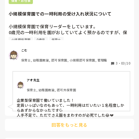
保育・お仕事
小規模保育園での一時利用の受け入れ状況について
小規模保育園で保育リーダーをしています。

0歳児の一時利用を園がおしていてよく預かるのですが、保
育の準備や在園の子どもたちのこともありなかなか大変…

小規模保育園
0歳児
保育士
日中だけでなく午睡中は常に誰かを抱っこしている状態で
す。

こむ
みなさんの園では一時利用どの位受け入れをしていますか？
保育士, 幼稚園教諭, 認可保育園, 小規模認可保育園, 管理職
3
・
03/10
アオ先生
保育士, 幼稚園教諭, 認可外保育園
企業型保育園で働いていました！

定員いっぱいなのもあって、一時利用はだいたい１名程度しか
らあずからなかったです💦

人手不足で、ただでさえ園をまわすのが必死でした😂💔
回答をもっと見る