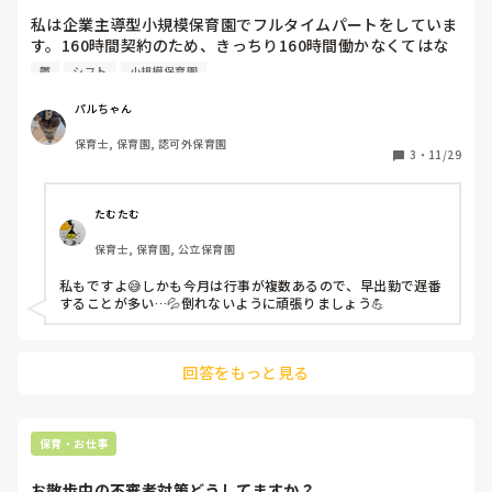
私は企業主導型小規模保育園でフルタイムパートをしていま
す。160時間契約のため、きっちり160時間働かなくてはな
りません。12月は27日～31日休みな為、5日働いて1日休
鬱
シフト
小規模保育園
み、が多く、4週間で休みが5日です。き、きついです。今、
双極性障害の鬱期にあたるので更にきついです。12月を乗り
パルちゃん
切れるか心配です。みなさんのシフトはどうですか？？
保育士, 保育園, 認可外保育園
3
・
11/29
たむたむ
保育士, 保育園, 公立保育園
私もですよ😅しかも今月は行事が複数あるので、早出勤で遅番
することが多い…💦倒れないように頑張りましょう💪
回答をもっと見る
保育・お仕事
お散歩中の不審者対策どうしてますか？