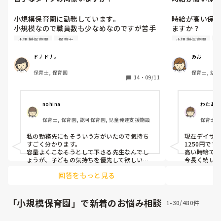
小規模保育園に勤務しています。

時給が高い保
小規模なので職員数も少なめなのですが苦手
ますか？

な同僚がいます。

民間保育園で
小規模保育園
保育士
小規模保育園
テキパキ働くし、気が利く（他人の気持ちに
いろ見ていま
は寄り添わないけれど）ので仕事が出来る人
た最低賃金＋3
ドナドナ。
みお
です。

ので、最低賃金
保育士, 保育園
保育士, 幼稚
でもせっかちなのか落ち着かなく動いていま
求人見ている
14
・
09/11
の職場
す。子どものお皿を動かしたりまだ残ってい
富（経験年数
るのにお茶を足したり⋯。

いうわけではな
単に私のペースに合わない方なので仕方ない
nohina
わたあめ
のですが時々無性に嫌になります(笑)

なるべく時給
保育士, 保育園, 認可保育園, 児童発達支援施設
保育士,
見ないようにしたりするのですがなんせ小規
時給の高い所
ービス,
模なのでそういう訳にもいかず。

など、離職率
私の勤務先にもそういう方がいたので気持ち
現在デイサー
吐き出すところがないのでこちらに投稿させ
すか？

すごく分かります。

1250円です
て頂きました。

あまり時給が
容量よくこなそうとして下さる先生なんでし
高い時給です
同じような事がある方いらっしゃいますか？
で、経験者の方
ょうが、子どもの気持ちを優先して欲しいな
今長く続いて
と私も思っていました。

職場環境も良い
ただ単に私のわがままなんでしょうけれど
今のところ、
回答をもっと見る
急かされてるような気分になるのが嫌だし、
(汗)
す！
そーゆうのって子どもにも伝染し気持ちが読
保育士取得
み取られやすくなるので、私は私のペースで
1100円でした
子供と関わりたく、その先生が気づくように
↑ここは、職
「小規模保育園」で新着のお悩み相談
1-30/480件
嫌味ではなく子供の気持ちを代弁するかのよ
契約期間満了
うに優しく子どもに声掛けしてました！

保育士資格持