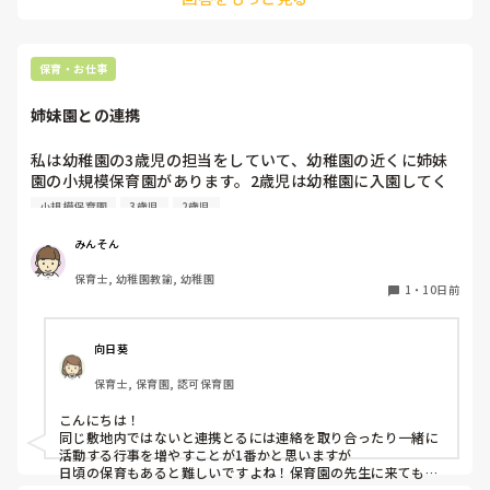
子どもがとても好きということが伝わってくるのでぜひ、務め
ることができるといいですね。

ちなみに保育補助をしながら保育士資格を取ることができる園
もありますよ。
保育・お仕事
姉妹園との連携
私は幼稚園の3歳児の担当をしていて、幼稚園の近くに姉妹
園の小規模保育園があります。2歳児は幼稚園に入園してく
るので、保育園の先生と連携していますが、日常的に連携が
小規模保育園
3歳児
2歳児
できていません。

より関わりを増やし連携するために、入園後も保育園の先生
みんそん
に行事など見にきてもらったり、園庭に遊びにきてもらった
保育士, 幼稚園教諭, 幼稚園
りとしていますが、なかなか連携が取れていない状況です。

1
・
10日前
活動や行事、日常のなかでの連携方法の工夫やアイディアが
あれば教えて欲しいです！
向日葵
保育士, 保育園, 認可保育園
こんにちは！

同じ敷地内ではないと連携とるには連絡を取り合ったり一緒に
活動する行事を増やすことが1番かと思いますが

日頃の保育もあると難しいですよね！保育園の先生に来てもら
うことはあるようなので、幼稚園の先生や幼稚園児が訪問して