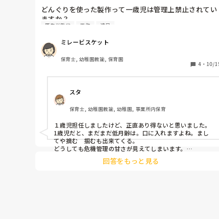
どんぐりを使った製作って一歳児は管理上禁止されてい
ますか？

厚生労働省
工作
遠足
直径3.2cm以下・長さ5.7cm以下のものは乳幼児が誤っ
ミレービスケット
て飲み込む危険がある

という、厚労省や安全協会の安全基準（誤飲チェッカー
保育士, 幼稚園教諭, 保育園
基準）があります。

4
・
10/1
このため、園内に置くおもちゃ・工作素材などは、

「3cm以下は置かないでください」と一律でルール化し
スタ
ているところが多いと思います。

保育士, 幼稚園教諭, 幼稚園, 事業所内保育
今日の出来事で、明日紙を箱に入れて、その上で絵の具
をつけたビー玉またはどんぐりを転がして、転がしアー
１歳児担任しましたけど、正直あり得ないと思いました。
トをしたいと一歳児の担任が言っていました。

1歳児だと、まだまだ低月齢は。口に入れますよね。まし
ビー玉は転がるスピードも速いし、製作の道具として使
てや摘む　掴むも出来てくる。

うには危ないよね。と話したら

どうしても危機管理の甘さが見えてしまいます。

どうしてもやりたいなら、一対一を徹底。数の確認の徹底
去年はどんぐりでやった、ビー玉もどんぐりも一緒のよ
回答をもっと見る
でしょうか？どちらにしても誤飲する年齢には秋の素材は
うなものだと思っている、子どもの人数は二人ずつやろ
難しいですね。葉っぱは、ちぎれますし　握るだけでも駄
うと思う、ちなみにビー玉は園になかった、

目なものあります。

とのことでした。

めんどくさい事を言えば、衛生的にどうなのか？なんてこ
ともでできます。アレルギーなんて言葉も出てきます。

うちは基本的に未満児は駄目でした。人数的にも、何か起
園長に相談すると、園の規則として使うことはできな
きたときに自分の事を説明できません。

い、人数を少なくするとか、そう言う問題じゃなくて、
散歩などでコスモスなどは触れたり、虫を観察したりして