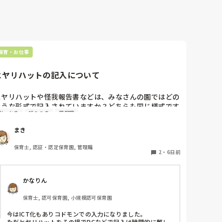
いう感じが多いですよね。

それって結局親の判断になるのかな、、と。
保育・お仕事
ヒヤリハットの記入について
ヒヤリハットや怪我報告書などは、みなさんの園ではどの
ような形式で記入されていますか？どちらも同じ様式です
引っかき
噛みつき
管理職
か？園の経営者が変わったため、様式を変える…みたいに
なっているのですが、どのようにするか悩んでいます。
まき
保育士, 認証・認定保育園, 管理職
2
・
6日前
かなりん
保育士, 認可保育園, 小規模認可保育園
今はICT化もありコドモンでの入力になりました。

ただヒヤリハットをその場でPCなどで記入は時間的に難し