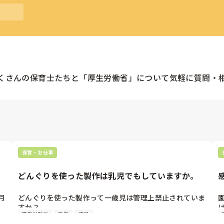
くさんの
保育士
たちと「
厚生労働省
」について気軽に質問・
保育・お仕事
どんぐりを使った製作は乳児でもしていますか。
月
どんぐりを使った製作って一歳児は管理上禁止されていま
すか？

厚生労働省
工作
遠足
で