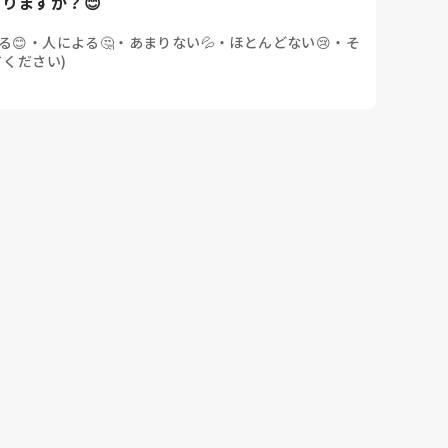
りますか？😊
る😊
・
人による🤔
・
あまりない💦
・
ほとんどない😢
・
そ
てください)