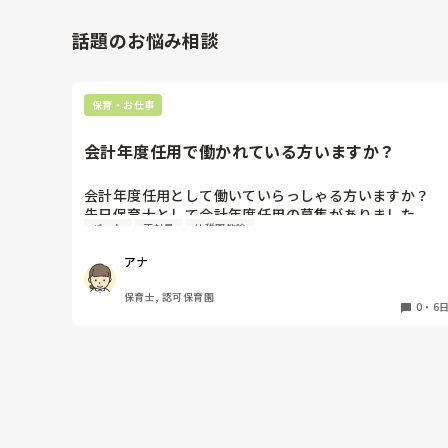
センチ以下の物は使わない、置かないっていうマニュア
ました。

ルがあるから許されない。とのことでした。

慎重すぎるぐらいですが、安全に越したことないです。
話題のお悩み相談
主幹の先生にも、やるならカラーボールでしたらいい
よ、とアドバイスをもらいました。

担任にカラーボールでやろう？と伝えたら

もういいです〜丸いカラーボールがないから違うのにし
保育・お仕事
ます。と言われました。

園長の決まりがあるっていうのも分かるけど、製作で使
会計年度任用で働かれている方いますか？
いたいっていう気持ちも分かるんです。せっかく考えた
ことだからその気持ちは受け入れたいけど、3年目の担
会計年度任用として働いていらっしゃる方いますか？

の先生はやっぱり否定された気持ちになってしまうよう
先日保育士として会計年度任用の募集がありました。

で、伝え方が難しいなあと日々思います。

パート
正社員
幼稚園教諭
赤ちゃん訪問を主にするようですが、園勤務ではなく、
帰りに思い出したのですが家にカラーボールがあるから
育士の資格を使われている方いたら教えて頂きたいです。
明日持って行って、せっかく考えてくれたしやろうよ、
アナ
よろしくお願いします。
と伝えたいです。

保育士, 認可保育園
0
・
6
そこで皆さんにお聞きしたいのですが、

例えばどんぐりを遠足で拾ってくるのは自然物に触れる
と言う意味で園としてはよいとされていることが多いで
すよね。

持って帰ってきたどんぐりや自然物で製作をするのは

3センチ以下だしNGになるのでしょうか。

幼児はどんぐりをダンボールに貼るなどして秋は製作を
楽しんでいます。
