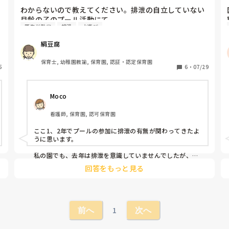
担任にカラーボールでやろう？と伝えたら

わからないので教えてください。排泄の自立していない
もういいです〜丸いカラーボールがないから違うのにしま
月齢の子のプール活動にて。

す。と言われました。

厚生労働省
排泄
水遊び
厚生労働省の保育所における感染症対策のガイドライン
園長の決まりがあるっていうのも分かるけど、製作で使い
では(35P)では排泄が自立していない乳幼児には個別の
絹豆腐
たいっていう気持ちも分かるんです。せっかく考えたこと
タライ等を用いてプール遊びを行い、他者と水を共有し
だからその気持ちは受け入れたいけど、3年目の担任の先
ないように配慮する。

保育士, 幼稚園教諭, 保育園, 認証・認定保育園
生はやっぱり否定された気持ちになってしまうようで、伝
5
と書いていますが、今まで働いたところや、ネット検索
6
・
07/29
え方が難しいなあと日々思います。

すると水遊びパンツやらオムツやら履いてプールに入っ
帰りに思い出したのですが家にカラーボールがあるから明
てる写真やブログがたくさん見つかります。

日持って行って、せっかく考えてくれたしやろうよ、と伝
Moco
経営者になったことがなくわからないのですが、このガ
えたいです。

イドラインというものはどういう位置付けで発表されて
看護師, 保育園, 認可保育園
いるのでしょうか？

そこで皆さんにお聞きしたいのですが、

ここ1、2年でプールの参加に排泄の有無が関わってきたよ
例えばどんぐりを遠足で拾ってくるのは自然物に触れると
個人的に私はこのガイドラインに賛成なのですが

うに思います。

言う意味で園としてはよいとされていることが多いですよ
実際は異なる保育をされてるいるのが実状のようで意見
ね。

など出来る勇気はないのですが正解を知りたいな…と思
私の園でも、去年は排泄を意識していませんでしたが、今
持って帰ってきたどんぐりや自然物で製作をするのは

年からガイドライン通りにプール活動をしています。

いました。誰か詳しい方教えてください。
回答をもっと見る
3センチ以下だしNGになるのでしょうか。

調べて出てくる画像は、少し前のものかもしれません。

幼児はどんぐりをダンボールに貼るなどして秋は製作を楽
感染症を防ぐため、安全面などから、昔と比べて厳しくな
しんでいます。

ってきています。

乳児は落ち葉でスタンプとかはいいのでしょうか?

反対に、少し前の時代の、プール前に塩素を入れたタライ
1
どこからどこまでが良いのかすごく疑問に思ってしまいま
前へ
次へ
にお尻をつけて消毒する…などの必要のない事はやらなく
した。

て良くなっています。

3