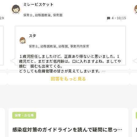
ラ
直径3.2cm以下・長さ5.7cm以下のものは乳幼児が誤って
ミレービスケット
よ
飲み込む危険がある

という、厚労省や安全協会の安全基準（誤飲チェッカー基
保育士, 幼稚園教諭, 保育園
す
29
準）があります。

4
・
10/15
る
このため、園内に置くおもちゃ・工作素材などは、

「3cm以下は置かないでください」と一律でルール化して
スタ
イ
いるところが多いと思います。

る
保育士, 幼稚園教諭, 幼稚園, 事業所内保育
今日の出来事で、明日紙を箱に入れて、その上で絵の具を
つけたビー玉またはどんぐりを転がして、転がしアートを
１歳児担任しましたけど、正直あり得ないと思いました。1
したいと一歳児の担任が言っていました。

歳児だと、まだまだ低月齢は。口に入れますよね。ましてや
な
ビー玉は転がるスピードも速いし、製作の道具として使う
摘む　掴むも出来てくる。

ま
には危ないよね。と話したら

どうしても危機管理の甘さが見えてしまいます。

どうしてもやりたいなら、一対一を徹底。数の確認の徹底で
去年はどんぐりでやった、ビー玉もどんぐりも一緒のよう
回答をもっと見る
しょうか？どちらにしても誤飲する年齢には秋の素材は難し
なものだと思っている、子どもの人数は二人ずつやろうと
いですね。葉っぱは、ちぎれますし　握るだけでも駄目なも
思う、ちなみにビー玉は園になかった、

のあります。

とのことでした。

めんどくさい事を言えば、衛生的にどうなのか？なんてこと
もでできます。アレルギーなんて言葉も出てきます。

うちは基本的に未満児は駄目でした。人数的にも、何か起き
園長に相談すると、園の規則として使うことはできない、
たときに自分の事を説明できません。

人数を少なくするとか、そう言う問題じゃなくて、3セン
散歩などでコスモスなどは触れたり、虫を観察したりしてま
保育・お仕事
チ以下の物は使わない、置かないっていうマニュアルがあ
した。

るから許されない。とのことでした。

慎重すぎるぐらいですが、安全に越したことないです。
感染症対策のガイドラインを読んで疑問に思った
主幹の先生にも、やるならカラーボールでしたらいいよ、
とアドバイスをもらいました。

こと