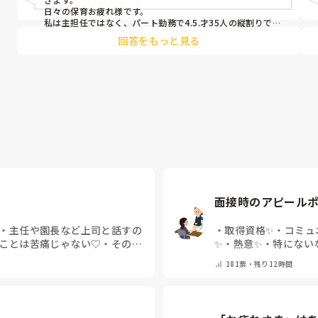
日々の保育お疲れ様です。

私は主担任ではなく、パート勤務で4.5.才35人の縦割りで
す。

回答をもっと見る
うちも要支援児が数名おり、朝の集まりで立って歌を歌うの
にも難しく、今はまず椅子に座らせて落ち着き、歌う時は椅
子の前で立って歌っています。

立ちましょうの合図で立つかどうかはそれぞれで、したくな
いという子どもは今はうたの時間だから立たなくてもいいか
ら座っていてね。と話をし、それを5月頃から続けていくう
ちに走り回る子どもは減りました。

あっちにもこっちにも走り回る子がいると1人では対応出来
ないですよね。。

要支援児とも関係が出来、私といることが安全基地と思って
くれと、自分のもとに帰ってきてくれるので、少し落ち着い
たかとも思います。

保育士不足の中、要支援児がふえ、法的にはクリアしていて
面接時のアピール
も手が足りないですよね。

メンタルやられないようにリフレッシュしながら頑張りまし
ょうね。
・
主任や園長など上司と話すの
・
取得資格✨
・
コミュ
ことは苦痛じゃない♡
・
その他
✨
・
熱意✨
・
特にない
181
票・
残り12時間