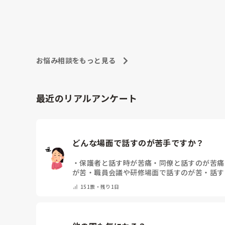
乳児は落ち葉でスタンプとかはいいのでしょうか?

どこからどこまでが良いのかすごく疑問に思ってしまい
ました。

お悩み相談をもっと見る
最近のリアルアンケート
どんな場面で話すのが苦手ですか？
・
保護者と話す時が苦痛
・
同僚と話すのが苦痛
が苦
・
職員会議や研修場面で話すのが苦
・
話す
(コメントで教えてください)
151
票・
残り1日