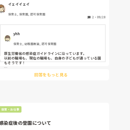
判断なんですが、誰が見てもまだ症状があるのに登園して
イェイイェイ
きて、小児科の先生が行っていいと言われたで連れてこら
れます。まじでやめてほしいです。保育園は集団の場。し
保育士, 保育園, 認可保育園
かも運動会前。特に体調管理には気をつけないといけない
2
・
09/28
時期なんですが、これじゃ菌は広がる一方では。信じられ
ません。
yhh
保育士, 幼稚園教諭, 認可保育園
厚生労働省の感染症ガイドラインに沿っています。

以前の職場も、現在の職場も、自身の子どもが通っている園
もそうです！

まだ症状があるということは、小児科の先生が本当に登園し
回答をもっと見る
ていいと言っているか疑問ですよね💦

感染症にかかった場合、かかりはじめは病院で診てもらって
も、治っているか確認するためにわざわざ病院に子どもを連
れて行く人ってあんまりいないのでは、、、

と個人的に思います。

病院でも、今ある症状がなくなったら登園してもいいよとい
保育・お仕事
う感じが多いですよね。

それって結局親の判断になるのかな、、と。
感染症後の登園について