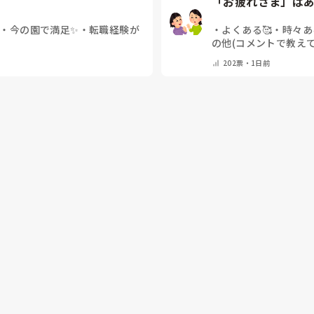
「お疲れさま」はあ
・
今の園で満足✨
・
転職経験が
・
よくある🥰
・
時々あ
の他(コメントで教え
202
票・
1日前