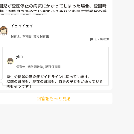
園児が登園停止の病気にかかってしまった場合、登園時
期は園独自で決めていますか？それとも厚生労働省の感
厚生労働省
登園
保育士
染症ガイドラインに沿っていますか？？うちはかかりつ
け医の判断なんですが、誰が見てもまだ症状があるのに
イェイイェイ
登園してきて、小児科の先生が行っていいと言われたで
連れてこられます。まじでやめてほしいです。保育園は
保育士, 保育園, 認可保育園
集団の場。しかも運動会前。特に体調管理には気をつけ
2
・
09/28
ないといけない時期なんですが、これじゃ菌は広がる一
方では。信じられません。
yhh
保育士, 幼稚園教諭, 認可保育園
厚生労働省の感染症ガイドラインに沿っています。

以前の職場も、現在の職場も、自身の子どもが通っている
園もそうです！

まだ症状があるということは、小児科の先生が本当に登園
回答をもっと見る
していいと言っているか疑問ですよね💦

感染症にかかった場合、かかりはじめは病院で診てもらっ
ても、治っているか確認するためにわざわざ病院に子ども
を連れて行く人ってあんまりいないのでは、、、

と個人的に思います。

病院でも、今ある症状がなくなったら登園してもいいよと