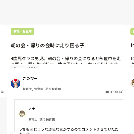
しっかりエビデンスがあっての事だと思いますし、監査で
もこのようなガイドラインに基づいて指摘されるので、ガ
イドライン通りに進めると良いと思います。
保育・お仕事
朝の会・帰りの会時に走り回る子
任
4歳児クラス男児。朝の会・帰りの会になると部屋中を走
り回る、服を脱ぎだす、他の子にちょっかいを出します。

グレー
4歳児
保
私が主担任、もう一人補助の先生がいますが、補助の先生


は他にもクラス内に要支援児数名おり、そちらの対応で精
きのぴー
一杯です。

私がその子の対応をしているとクラス全体の流れが止まっ
保育士, 保育園, 認可保育園
日前
てしまい、クラス全体が落ち着かなくなってしまう。別ス
4
・
6日前
ペースを設けましたが、そこにいることを拒み余計に興奮
状態となる…という悪循環に陥ってしまっています。

アナ
何か少しでも良い方法はないかなと悩み、ここで相談させ
保育士, 認可保育園
うちも同じような環境な気がするのでコメントさせていただ
きます。
