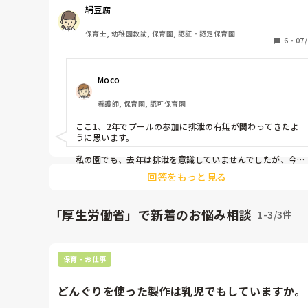
は(35P)では排泄が自立していない乳幼児には個別のタ
絹豆腐
イ等を用いてプール遊びを行い、他者と水を共有しない
うに配慮する。

保育士, 幼稚園教諭, 保育園, 認証・認定保育園
と書いていますが、今まで働いたところや、ネット検索
6
・
07/
ると水遊びパンツやらオムツやら履いてプールに入って
写真やブログがたくさん見つかります。

Moco
経営者になったことがなくわからないのですが、このガ
ドラインというものはどういう位置付けで発表されてい
看護師, 保育園, 認可保育園
のでしょうか？

ここ1、2年でプールの参加に排泄の有無が関わってきたよ
個人的に私はこのガイドラインに賛成なのですが

うに思います。

実際は異なる保育をされてるいるのが実状のようで意見
ど出来る勇気はないのですが正解を知りたいな…と思い
私の園でも、去年は排泄を意識していませんでしたが、今年
からガイドライン通りにプール活動をしています。

した。誰か詳しい方教えてください。
回答をもっと見る
調べて出てくる画像は、少し前のものかもしれません。

感染症を防ぐため、安全面などから、昔と比べて厳しくなっ
「厚生労働省」で新着のお悩み相談
1-3/3件
てきています。

反対に、少し前の時代の、プール前に塩素を入れたタライに
お尻をつけて消毒する…などの必要のない事はやらなくて良
くなっています。

保育・お仕事
しっかりエビデンスがあっての事だと思いますし、監査でも
このようなガイドラインに基づいて指摘されるので、ガイド
どんぐりを使った製作は乳児でもしていますか。
ライン通りに進めると良いと思います。