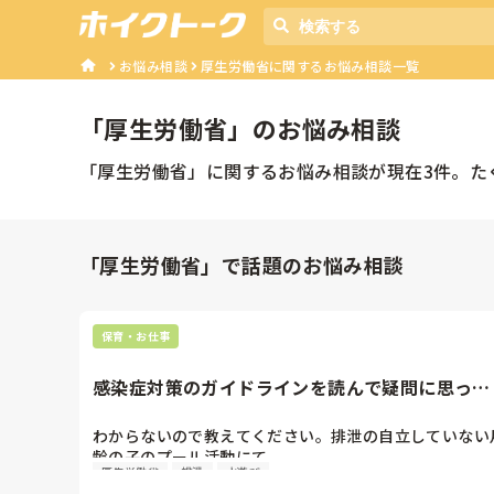
お悩み相談
厚生労働省に関するお悩み相談一覧
「
厚生労働省
」のお悩み相談
「
厚生労働省
」に関するお悩み相談が現在
3
件。た
「厚生労働省」で話題のお悩み相談
保育・お仕事
感染症対策のガイドラインを読んで疑問に思った
こと
わからないので教えてください。排泄の自立していない
齢の子のプール活動にて。

厚生労働省
排泄
水遊び
厚生労働省の保育所における感染症対策のガイドライン