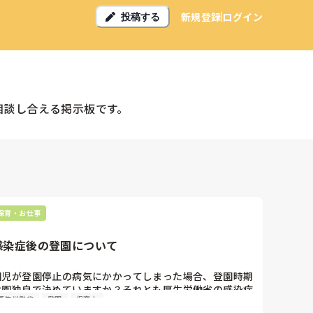
新規登録
ログイン
投稿する
相談し合える掲示板です。
保育・お仕事
感染症後の登園について
園児が登園停止の病気にかかってしまった場合、登園時期
は園独自で決めていますか？それとも厚生労働省の感染症
厚生労働省
登園
保育士
ガイドラインに沿っていますか？？うちはかかりつけ医の