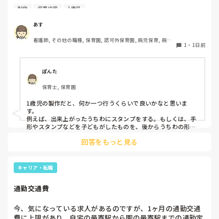
台、風船で遊んでいます。製作で、うちわや望遠鏡や風鈴🎐
制作
保育内容
1歳児
製作をしたりしますが、なかなか、集中できません。1歳児
クラスです、玩具で遊ばせながら、何人かずつよんで、やっ
あす
ています。何か、いいアイデアや、工夫など、何でもいいの
看護師, その他の職種, 保育園, 認可外保育園, 病児保育, 病院
で、教えて下さい。
1
・
1日前
内保育, その他の職場
ぽんた
保育士, 保育園
1歳児の製作だと、何か一つ行うくらいで良いかなと思いま
す。

例えば、出来上がったうちわにスタンプをする。もしくは、手
形やスタンプなどを子どもがしたものを、後からうちわの形に
切る。1歳児なんて集中できないです。興味を持って来てくれ
回答をもっと見る
ただけで十分です。

お部屋では、ビニールシートを敷いて、片栗粉粘土、寒天や春
雨遊び、氷遊び、など間食遊びをたくさん行っています。

キャリア・転職
ホールに行っているクラスにお邪魔するのも良いかなと思いま
通勤交通費
す！いつもと違うおもちゃ、室内に興味津々です！
今、気になっている求人があるのですが、1ヶ月の通勤交通
費に上限があり、自宅の最寄駅から園の最寄駅までの通勤定