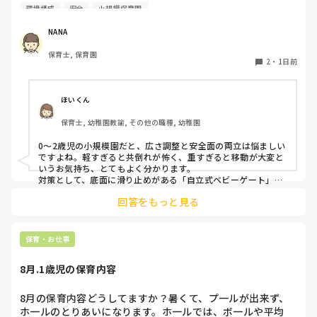
り回ったりして落ち着かないので、活動によってパーテーシ
環境構成
安全
小規模保育園
ョンで仕切っています。このパーテーションがウレタンのよ
うな素材で軽いので、ちょっと体が当たると倒れたり、つか
NANA
まり立ちが不安定な子にとっては共倒れになったりで危険で
保育士, 保育園
す。かと言って固定してしまうと活動によって柔軟に移動す
2
・
1日前
ることができなくなってしまうし…以前勤務していた園では
しっかりした重いものを置いていましたが、移動が大変で使
い勝手が悪く、子どもがぶつかって倒れた時に怖い思いをし
ほいくん
ました。

保育士, 幼稚園教諭, その他の職種, 幼稚園
皆さんの園ではどんなもので工夫されていますか？
0〜2歳児の小規模園だと、広さ調整と安全面の両立は悩ましい
ですよね。軽すぎると共倒れが怖く、重すぎると移動が大変と
いうお気持ち、とてもよく分かります。

対策として、底面に滑り止めがある「自立式ベビーゲート」な
ら、つかまり立ちでも倒れにくく移動も楽でおすすめです。ま
回答をもっと見る
た、ストッパー付きキャスターをつけたロー棚を仕切りにすれ
ば、倒れず収納にもなって一石二鳥です。

今のウレタン製を活かすなら、壁や固定家具で挟む配置にした
り、脚元に水入りペットボトルなどの重りを付けて補強してみ
保育・お仕事
てくださいね。安全で使いやすい方法が見つかるよう応援して
8月.1歳児の保育内容
8月の保育内容どうしてますか？暑くて、プ一ルが出来ず、
ホ一ルのとりあいになります。ホ一ルでは、ボ一ルや平均