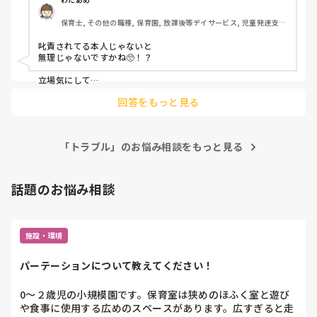
こちら、社会福祉法人です。
保育士, その他の職種, 保育園, 放課後等デイサービス, 児童発達支援
施設
叱責されてる本人じゃないと

無理じゃないですかね🥺！？

立場気にして

いいえなにもされてません。

回答をもっと見る
なんて証言されたら‥🥺

「トラブル」のお悩み相談をもっと見る
話題のお悩み相談
施設・環境
パーテーションについて教えてください！
0〜２歳児の小規模園です。保育室は狭めのほふく室と遊び
や食事に使用する広めのスペースがあります。広すぎると走