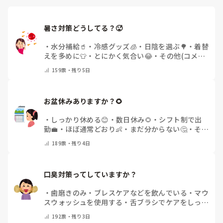
暑さ対策どうしてる？🥵
・
水分補給🥤
・
冷感グッズ🧊
・
日陰を選ぶ🌳
・
着替
えを多めに👕
・
とにかく気合い😂
・
その他(コメン
トで教えてください)
159
票・
残り5日
お盆休みありますか？🌻
・
しっかり休める😊
・
数日休み🌻
・
シフト制で出
勤💼
・
ほぼ通常どおり👶
・
まだ分からない🤔
・
その
他(コメントで教えてください)
189
票・
残り4日
口臭対策ってしていますか？
・
歯磨きのみ
・
ブレスケアなどを飲んでいる
・
マウ
スウォッシュを使用する
・
舌ブラシでケアをしっか
りする
・
フリスクをかじる
・
気にしたことない
・
そ
192
票・
残り3日
の他(コメントで教えて下さい)