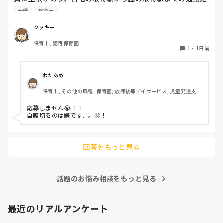
期代が5,000円ほどオーバーします

転職
保育士
たかが5,000円と考えるか…

私としてはなかなか大きい金額なので、この時点で応募を迷
クッキー
っているのですが、皆さんならどうしますか？
保育士, 認可保育園
1
・
1日前
わたあめ
保育士, その他の職種, 保育園, 放課後等デイサービス, 児童発達支援
施設
応募しません😭！！

自腹切るのは嫌です、。🥺！

回答をもっと見る
話題のお悩み相談をもっと見る
最近のリアルアンケート