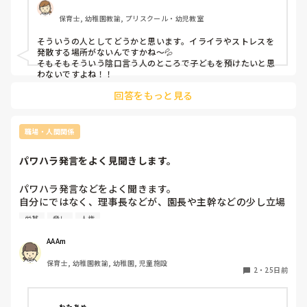
どね！笑

とか、、

保育士, 幼稚園教諭, プリスクール・幼児教室
なんだかこどものようなことを、する先生は

園長が話にならないのであれば、法人の方へ連絡とか出来ない
どこにでもいるんだなと
でしょうか？公立ですか？

そういうの人としてどうかと思います。イライラやストレスを
資格の有無に関わらず園長にも協力していただかないと、、そ
発散する場所がないんですかね〜💦

れが園長の仕事でもあるのですから。

そもそもそういう陰口言う人のところで子どもを預けたいと思
わないですよね！！
どっかの園で職員が一斉に退職したことがありましたが、そん
な風にならないと良いですね。かわいい子どもたちのため
回答をもっと見る
に。。
職場・人間関係
パワハラ発言をよく見聞きします。
パワハラ発言などをよく聞きます。

自分にではなく、理事長などが、園長や主幹などの少し立場
ある先生に、事務室の保護者からも見えるところで叱責して
労基
脅し
人権
いて、見るに耐えません。朝からの場合もあり、これから出
勤するのに、、と士気が下がります。

AAAm
労基などに訴える？？などという意見も他の先生からチラホ
保育士, 幼稚園教諭, 幼稚園, 児童施設
ラ上がってますが、録音や動画などの証拠がありません。

2
・
25日前
少しずつ証拠を集めて、いざ、と言う時に、どこに何を

提出すれば、理事長が少しでもマズい、と思ってくれるでし
ょうか。。

わたあめ