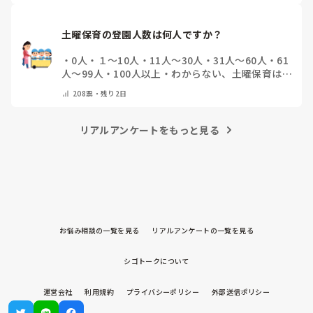
土曜保育の登園人数は何人ですか？
・
0人
・
１～10人
・
11人～30人
・
31人～60人
・
61
人～99人
・
100人以上
・
わからない、土曜保育はな
い
・
その他(コメントで教えて下さい)
208
票・
残り2日
リアルアンケートをもっと見る
お悩み相談の一覧を見る
リアルアンケートの一覧を見る
シゴトークについて
運営会社
利用規約
プライバシーポリシー
外部送信ポリシー