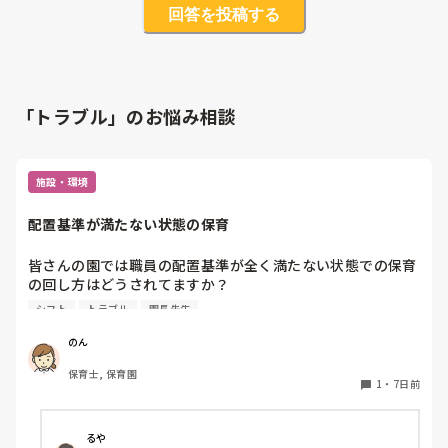
回答を投稿する
「トラブル」のお悩み相談
施設・環境
配置基準が満たない状態の保育
皆さんの園では職員の配置基準が全く満たない状態での保育
の回し方はどうされてますか？

うちの園で今主任としてシフトを組んでいるんですが、毎日
シフト
トラブル
園長先生
3人は配置基準を下回る状況です。

シフトに入れる方も少なくてシフトに入れる方は早番遅番の
のん
繰り返しのような状態で働いてもらっています、今のところ
保育士, 保育園
そのシフトに入れる先生方に残業をしてもらい配置基準を満
1
・
7日前
たそうと思っていますが、やはりそのやり方が1番なのでし
ょうか？園長は保育士ではないので配置基準が満たされてな
いといくら言っても居るメンバーでやるしかないでしょの一
るや