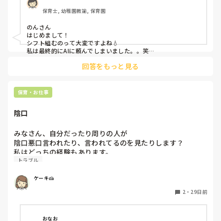
点張りです。

保育士, 幼稚園教諭, 保育園
産休育休中の保護者にお休みのご協力をしてもらえないか？
と打診したところ役所に通報され園長が配置基準は満たして
のんさん

いるのに職員が勝手に保護者にお願いしたと言われてしまい
はじめまして！

お休みのご協力はしてもらわないという事になりました、保
シフト組むのって大変ですよね💧

護者にお願いしてしまった私たちが悪かったのは重々承知し
私は最終的にAIに頼んでしまいました。。笑

ところで、のんさんの園は認可でしょうか？認証？それ以外？

てますが他にどうしたらいいかわからずアドバイスしていた
回答をもっと見る
お子様の年齢のカウントの仕方が異なってくると思うので確認
だけると助かります😭
させていただきました。3人足りないとのことですが、どんな
ふうに足りないですか？

園全体(総園児数と職員数？)なのかクラス編成？によって足り
保育・お仕事
ないのか？

私が前に働いていた園は、職員が足りないので(表立ってはそん
陰口
な風に言いませんが)異年齢保育でどうにかやっていました。

朝とおやつ以降は0〜5歳までの異年齢という恐ろしい状態。

異年齢の素晴らしさを謳っていましたけど、理由は足りないか
みなさん、自分だったり周りの人が

らです。

陰口悪口言われたり、言われてるのを見たりします？

私はどっちの経験もあります。

時短じゃない人たちの負担が大きく、不満がたまらないか心配
トラブル
1人で子ども見なきゃねとか言われたり、

になってしまいますね。残業必須は最終手段にしたいところで
す。

他の人の悪口を聞いたとしたら🔽

ケーキ🍰
「えぇ、〇〇先生と〇〇先生どっちもこの日時短なの？」自
育休中の保護者に方へのお願いは残念でしたね。私はターゲッ
分だって、その日時短なのに

2
・
29日前
トを絞らずに職員の有給取得にためにお休み取れる方は早めに
先生たちが時短で足りないのはわかりますが。。

お知らせのご協力お願いしますということはやっていました
「〇〇先生〜がへったくそ。みんなで言ってやりませ
よ。「先生たちも休んでくださいね」ってお休みしてくださる
方は育休中の方が多かったです。でも実は配置のためでしたけ
ん！？」

おなお