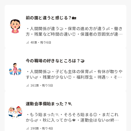
前の園と違うと感じる？🏡
・
人間関係が違う🤝
・
保育の進め方が違う👶
・
働き
方・残業など時間の違い⏰
・
保護者の雰囲気が違う
💬
・
給料が違う
・
転職経験なし
・
その他(コメント
48
票・
残り6日
で教えてください)
今の職場の好きなところは？🤝 
・
人間関係🤝
・
子ども主体の保育👶
・
有休が取りや
すい🌿
・
残業が少ない⏰
・
福利厚生・待遇✨
・
その
他(コメントで教えてください)
161
票・
残り5日
運動会準備始まった？🏃
・
もう始まった🏃
・
そろそろ始まる😊
・
まだこれ
から🌿
・
秋に入ってから🍁
・
運動会はないor終わ
った✨
・
その他(コメントで教えてください)
190
票・
残り4日