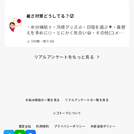
暑さ対策どうしてる？🥵
・
水分補給🥤
・
冷感グッズ🧊
・
日陰を選ぶ🌳
・
着替
えを多めに👕
・
とにかく気合い😂
・
その他(コメン
トで教えてください)
199
票・
残り3日
リアルアンケートをもっと見る
お悩み相談の一覧を見る
リアルアンケートの一覧を見る
シゴトークについて
運営会社
利用規約
プライバシーポリシー
外部送信ポリシー