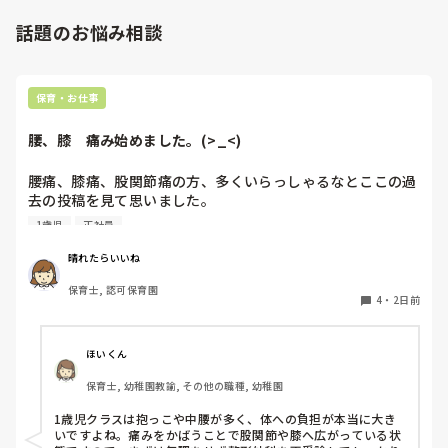
話題のお悩み相談
保育・お仕事
腰、膝　痛み始めました。(>_<)
腰痛、膝痛、股関節痛の方、多くいらっしゃるなとここの過
去の投稿を見て思いました。

1歳児
正社員
私は50代正社員1歳児担任です。

晴れたらいいね
という私も、２週間前、初めて腰痛になりました。

保育士, 認可保育園
右腰が痛くて、起き上がれない。

4
・
2日前
ようやく起き上がっても、立てない。

ようやく立てたら、しゃがめない。

ほいくん
驚きました。

保育士, 幼稚園教諭, その他の職種, 幼稚園
通院して、コルセット、湿布、痛み止め、電気などで１週間
1歳児クラスは抱っこや中腰が多く、体への負担が本当に大き
乗り切ったら

いですよね。痛みをかばうことで股関節や膝へ広がっている状
週末には、左が痛みだし、これも痛み止めや湿布で抑えて仕