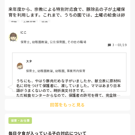
来年度から、宗教による特別対応食で、豚除去の子が土曜保
育を利用します。これまで、うちの園では、土曜の給食は卵
や乳などのアレルゲンを使わないメニューで、調理さんの負
宗教
土曜保育
給食
担を軽減してきました。ですが、これに加えて豚肉除去は一
気にメニューが減ってしまいます。その子だけ、別メニュー
にこ
を作るか検討中ですが、同じような経験をされたことがある
保育士, 幼稚園教諭, 公立保育園, その他の職場
方いましたら、状況を知りたいです。
3
・
03/19
スタ
保育士, 幼稚園教諭, 幼稚園, 事業所内保育
うちにも、やはり豚肉だめな子がいましたか、献立表に原材料
名に印をつけて保護者に、渡していました。ママはあまり日本
語がうまくないので、時折英文付きです。

ただ給食センターからなので、保護者の許可を得て、完全除去
にしていました。その時は、代替はありません。チャーハン等
回答をもっと見る
にはいっているときは、お弁当持参して貰いました。

公立幼稚園で13時30分降園なため、すぐにお腹がすくわけでも
ないので、柔軟に対応していました。
保育・お仕事
毎日夕食が入っている子の対応について