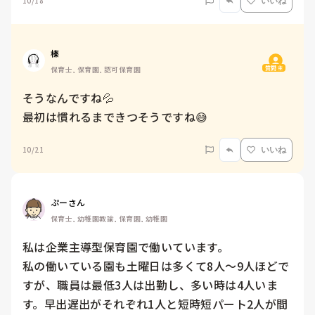
10/18
いいね
榛
質問主
保育士, 保育園, 認可保育園
そうなんですね💦

最初は慣れるまできつそうですね😅
10/21
いいね
ぷーさん
保育士, 幼稚園教諭, 保育園, 幼稚園
私は企業主導型保育園で働いています。

私の働いている園も土曜日は多くて8人〜9人ほどで
すが、職員は最低3人は出勤し、多い時は4人いま
す。早出遅出がそれぞれ1人と短時短パート2人が間