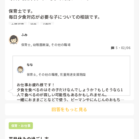
保育士です。

毎日夕食対応が必要な子についての相談です。

年中で、毎日園での夕食が付き、土曜保育も入っている子が
土曜保育
給食
4歳児
時々「夕食なしで帰りたい」と言います。

保護者の方の仕事の都合で仕方がないことと本人もわかって
ふみ
いるし、保護者の方もそれで寂しい思いをさせていること
保育士, 幼稚園教諭, その他の職場
は、十分に分かっています。だからこそ、保育士がどんな風
5
・
02/06
にフォローできるか、、、と日々悩みながら対応しておりま
す。夕食や土曜保育も「それはそれで良いところがあるな
😋」とその子に思ってもらえるような工夫を凝らしたいので
なな
すが、その工夫アイデアがあったらぜひ教えてくださ
保育士, その他の職種, 児童発達支援施設
い！！！！！
お仕事お疲れ様です！

夕食を食べるのはその子だけなんでしょうか？もしそうなら1
人で食べるのが寂しい可能性もあるかもしれません。

一緒におままごとなどで使う、ピーマンやにんじんのおもちゃ
を使って一緒にご飯を食べてあげるのはどうでしょうか？

回答をもっと見る
「先生、これ好きなんだ。〇〇くん（ちゃん）は何が好き？」
「これ食べれるんだ！お兄ちゃん（お姉ちゃん）だね！」と声
かけも効果的かもしれません。

苦手なものが食べらたら「お母さんに食べられたって褒めても
保育・お仕事
らおう！」とお母さんに会えた時の楽しみを作るのも一つか
も！

平日休みの過ごし方