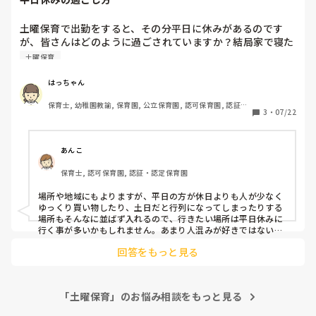
長々と失礼しました🙇‍♀
土曜保育で出勤をすると、その分平日に休みがあるのです
が、皆さんはどのように過ごされていますか？結局家で寝た
り病院へ行ったり、、としかできなくなってしまいました。
土曜保育
はっちゃん
保育士, 幼稚園教諭, 保育園, 公立保育園, 認可保育園, 認証・
3
・
07/22
認定保育園
あんこ
保育士, 認可保育園, 認証・認定保育園
場所や地域にもよりますが、平日の方が休日よりも人が少なく
ゆっくり買い物したり、土日だと行列になってしまったりする
場所もそんなに並ばず入れるので、行きたい場所は平日休みに
行く事が多いかもしれません。あまり人混みが好きではないの
で、、、
回答をもっと見る
「土曜保育」のお悩み相談をもっと見る