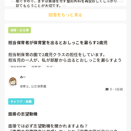
態ですので、まずは無理をせず整形外科を再受診してしっかり
事をしていたら、

診てもらうことが大切です。

現場復帰の際は、床での立ち座りを避けるために低い椅子を活
股関節、お尻、太もも、膝まで来はじめてしまいました。

回答をもっと見る
用したり、抱っこや重い作業は周囲の先生に相談して頼むよう
床から支えなしに立ち上がりにくくなり、痛みが走ります。

にしてください。今はご自身の体を最優先に、しっかり休んで
立ち続けると、腰や股関節にきます。

くださいね。
自転車通勤ですが、それも、膝や太ももに痛みが来始めまし
保育・お仕事
た。

担当保育者が保育室を出るとおしっこを漏らす2歳児
今は８月。

１週間休んでいます。

担当制保育の園で2歳児クラスの担任をしています。

担当児の一人が、私が部屋から出るとおしっこを漏らすよう
家でもやることはあります。

になりました。

日常生活すら支障をきたすほどになりました。

担当制保育
保育室
主任
その子はパンツで過ごしていて、排尿間隔も空いています。
4月から私への執着が強かったのですが、特に寝かしつけの
椅子に座って作業をすれば？

みー
時に私がそばに行かないと繰り返し大きい声で呼んだり私が
と、園で言われました。

保育士, 公立保育園
寝かしつけしている子にちょっかいを出したり、何回もトイ
なので、子ども椅子程度の高さの踏み台に座って、試してみ
0
・
1日前
レに行きたいと言っていました。行ったところで出ないこと
ました。

もしばしば… 

キャリア・転職
パンツで寝れる子が増えてきて、寝かしつけの時にトイレに
ただじっと座っていても、5分も座ればお尻に痛みがきま
行きたい子が時差でいるのですが、私がその対応で外に出よ
す。

面接の志望動機
うとするとその子も行きたがります。

この高さの作業だと意外に、

しかし寝かしつけに入る前にトイレでしっかり排尿している
体をひねる、少し立ち上がる、体を折りたたむような姿勢に
面接では必ず志望動機を聞かれますよね？

ので、その子には待っててねといい外に出ていました。今日
なること多いことに気づきました。
