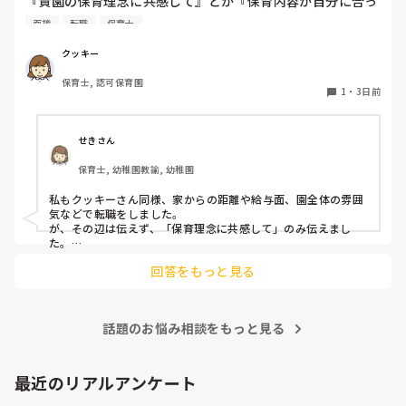
『貴園の保育理念に共感して』とか『保育内容が自分に合っ
はそれで2回漏らしています。

その度にあちらこちらに痛みが来て

てると思いました』等々が多いかと思いますが、実際はどう
2回目は私は見ていないのですが、かなり微量だったそう
立ち上がる時には、膝や太ももが固まり痛みが……

面接
転職
保育士
なのでしょうか？

で、クラスのリーダーの先生から絞り出して注意を引こうと
私自身、園の雰囲気とか園の規模、保育内容は勘案しますが
しているように見えると言われました。

クッキー
正直なところ、家から通いやすいか、給与はどうか…という
日頃からそのことの関わりはしっかり持てるように意識はし
腰痛、膝痛お持ちの方は、どの程度の痛みで働かれているの
保育士, 認可保育園
ところに重きを置いています

ていますが…

でしょうか。

1
・
3日前
もちろんそんなことは話せませんが

今後どのように関わっていけばいいのか悩んでいます。

皆さんは、志望動機をどのように答えていますか？また、本
痛みには強い方と思っていました。

音はどうですか？
せきさん
出産等で、幾度か開腹手術をしましたが、翌日には歩けまし
たし…

保育士, 幼稚園教諭, 幼稚園
今回は、今少し治まっている痛みがぶり返したどうしようと
私もクッキーさん同様、家からの距離や給与面、園全体の雰囲
いう思いもあり、ちょっと無理かも…と思い始めています。

気などで転職をしました。

が、その辺は伝えず、「保育理念に共感して」のみ伝えまし
た。

まだ急性期ということと、昔、夫が腰を痛めてすぐに整骨院
あとは、自分の長所や得意なことが活かせそうだと感じたと伝
に行ってより酷くなって帰ってきたことがあり、怖くて行け
回答をもっと見る
ていません。

話題のお悩み相談をもっと見る
最近のリアルアンケート