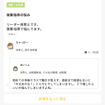
保育・お仕事
後輩指導の悩み
リーダー保育士です。

後輩指導で悩んでます。

初めて年長を持つ後輩がいますが

保育士
初めての割にわからないことを聞きにこなかったり、聞かな
いで様子見てると直前になるまで何もアクションがなかった
ちゃっぴー
り

保育士, 認可保育園
他の職員に聞いてる様子もなくて

2
・
3日前
もう何考えてるんだかさっぱりです。

よほど自分に聞きづらいのか、聞く必要性さえ感じないの
ほいくん
か、もうよくわからないです。

保育士, 幼稚園教諭, その他の職種, 幼稚園
対応にも悩みます。
初めての年長クラスで動きが見えず、直前まで相談もないと
「大丈夫かな？」とヒヤヒヤしてしまいますし、どう接したら
いいか悩んでしまいますよね。

後輩側は「何が分からないかも分からない状態」だったり、
回答をもっと見る
「こんなこと聞いたら迷惑かな」と抱え込んでいるケースがと
ても多いです。
