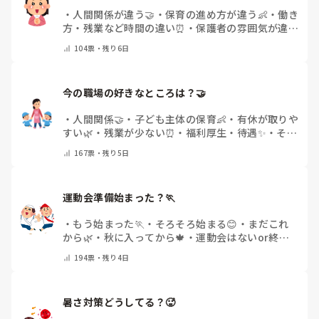
日頃からそのことの関わりはしっかり持てるように意識はし
腰痛、膝痛お持ちの方は、どの程度の痛みで働かれているの
・
人間関係が違う🤝
・
保育の進め方が違う👶
・
働き
ていますが…

でしょうか。

方・残業など時間の違い⏰
・
保護者の雰囲気が違う
今後どのように関わっていけばいいのか悩んでいます。

💬
・
給料が違う
・
転職経験なし
・
その他(コメント
痛みには強い方と思っていました。

104
票・
残り6日
で教えてください)
出産等で、幾度か開腹手術をしましたが、翌日には歩けまし
たし…

今の職場の好きなところは？🤝 
今回は、今少し治まっている痛みがぶり返したどうしようと
いう思いもあり、ちょっと無理かも…と思い始めています。

・
人間関係🤝
・
子ども主体の保育👶
・
有休が取りや
すい🌿
・
残業が少ない⏰
・
福利厚生・待遇✨
・
その
まだ急性期ということと、昔、夫が腰を痛めてすぐに整骨院
他(コメントで教えてください)
167
票・
残り5日
に行ってより酷くなって帰ってきたことがあり、怖くて行け
ていません。

運動会準備始まった？🏃
・
もう始まった🏃
・
そろそろ始まる😊
・
まだこれ
から🌿
・
秋に入ってから🍁
・
運動会はないor終わ
った✨
・
その他(コメントで教えてください)
194
票・
残り4日
暑さ対策どうしてる？🥵