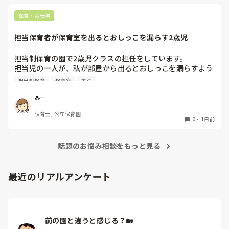
立ち続けると、腰や股関節にきます。

くださいね。
自転車通勤ですが、それも、膝や太ももに痛みが来始めまし
保育・お仕事
た。

担当保育者が保育室を出るとおしっこを漏らす2歳児
今は８月。

１週間休んでいます。

担当制保育の園で2歳児クラスの担任をしています。

担当児の一人が、私が部屋から出るとおしっこを漏らすよう
家でもやることはあります。

になりました。

日常生活すら支障をきたすほどになりました。

担当制保育
保育室
主任
その子はパンツで過ごしていて、排尿間隔も空いています。
4月から私への執着が強かったのですが、特に寝かしつけの
椅子に座って作業をすれば？

みー
時に私がそばに行かないと繰り返し大きい声で呼んだり私が
と、園で言われました。

保育士, 公立保育園
寝かしつけしている子にちょっかいを出したり、何回もトイ
なので、子ども椅子程度の高さの踏み台に座って、試してみ
0
・
1日前
レに行きたいと言っていました。行ったところで出ないこと
ました。

もしばしば… 

パンツで寝れる子が増えてきて、寝かしつけの時にトイレに
話題のお悩み相談をもっと見る
ただじっと座っていても、5分も座ればお尻に痛みがきま
行きたい子が時差でいるのですが、私がその対応で外に出よ
す。

うとするとその子も行きたがります。

この高さの作業だと意外に、

最近のリアルアンケート
しかし寝かしつけに入る前にトイレでしっかり排尿している
体をひねる、少し立ち上がる、体を折りたたむような姿勢に
ので、その子には待っててねといい外に出ていました。今日
なること多いことに気づきました。

はそれで2回漏らしています。

その度にあちらこちらに痛みが来て

2回目は私は見ていないのですが、かなり微量だったそう
立ち上がる時には、膝や太ももが固まり痛みが……

で、クラスのリーダーの先生から絞り出して注意を引こうと
前の園と違うと感じる？🏡
しているように見えると言われました。
