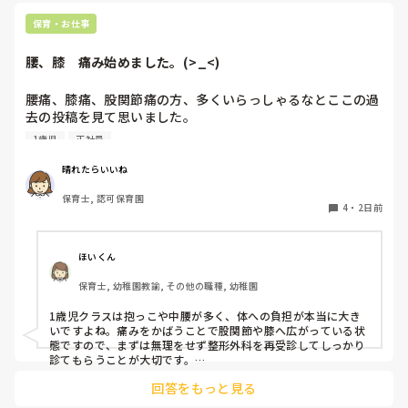
待つスタイルから一歩踏み出して、リーダー側から「〇〇の
保育・お仕事
件、どこまで進んだ？」「困ってることない？」と具体的に声
をかけて進捗を確認する仕組みを作ってみてください。

腰、膝　痛み始めました。(>_<)
「毎日夕方に5分だけ進捗確認の時間を取る」などルール化し
てしまうと、後輩も質問しやすくなりますよ。一人で抱え込ま
腰痛、膝痛、股関節痛の方、多くいらっしゃるなとここの過
ず、声をかけやすい雰囲気作りから試してみてくださいね。
去の投稿を見て思いました。

1歳児
正社員
私は50代正社員1歳児担任です。

晴れたらいいね
という私も、２週間前、初めて腰痛になりました。

保育士, 認可保育園
右腰が痛くて、起き上がれない。

4
・
2日前
ようやく起き上がっても、立てない。

ようやく立てたら、しゃがめない。

ほいくん
驚きました。

保育士, 幼稚園教諭, その他の職種, 幼稚園
通院して、コルセット、湿布、痛み止め、電気などで１週間
1歳児クラスは抱っこや中腰が多く、体への負担が本当に大き
乗り切ったら

いですよね。痛みをかばうことで股関節や膝へ広がっている状
週末には、左が痛みだし、これも痛み止めや湿布で抑えて仕
態ですので、まずは無理をせず整形外科を再受診してしっかり
事をしていたら、

診てもらうことが大切です。

現場復帰の際は、床での立ち座りを避けるために低い椅子を活
股関節、お尻、太もも、膝まで来はじめてしまいました。

回答をもっと見る
用したり、抱っこや重い作業は周囲の先生に相談して頼むよう
床から支えなしに立ち上がりにくくなり、痛みが走ります。

にしてください。今はご自身の体を最優先に、しっかり休んで