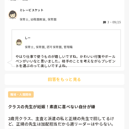
産休
育休
みなさんならプチギフト、何もらったら嬉しいですか？

お菓子はみんなで分けてもらう用のは買おうと思ってます。
ミレービスケット
保育士, 幼稚園教諭, 保育園
3
・
09/25
しー
保育士, 保育園, 認可保育園, 管理職
やはり仕事で使うものが嬉しいですね。かわいい付箋やボール
ペンがいいなと思いました。相手のことを考えながらプレゼン
トを選ぶのって楽しいですよね。
回答をもっと見る
職場・人間関係
クラスの先生が妊娠！素直に喜べない自分が嫌
2歳児クラス、主査と派遣の私と正規の先生で回してるけ
ど、正規の先生は加配担当だから週リーダーはやらない。
