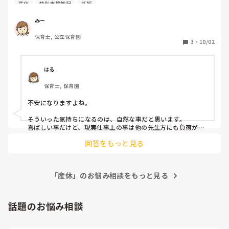
正規の先生が休みの時は、加配第2担当の主査が加配児につ
産休
特別支援加配
妊娠
くから、主査がリーダー週でも私がリーダー。

前期は私の方がリーダー回数が圧倒的に多くて、不満だっ
みー
た。

保育士, 公立保育園
そんな中正規の先生の妊娠が発覚。2月から産休らしい。喜
3
・
10/02
ばしいことなのに、脳裏によぎるのは、

正規の先生が産休に入ったら、加配児には主査がずっと着く
の？ということは私が全週リーダー？！

はる
と不安になってしまった。

保育士, 保育園
まあその頃には担当性もほぼ解体して、子どもも混ぜて過ご
すのかもしれないから毎週リーダーではないと思うのだけれ
不安になりますよね。

ど、妊娠を心から喜べない自分にショックだった。私も子ど
もいるからわかるのに。
そういった気持ちになるのは、自然な事だと思います。

喜ばしい事だけど、現実仕事上の事は他の先生方にも負荷がか
かりますもんね。

回答をもっと見る
素直な気持ちを、上の先生方に相談してみてはいかがでしょう
か？

「産休」のお悩み相談をもっと見る
主様が、気持ちよく働けるよう応援しております！
話題のお悩み相談