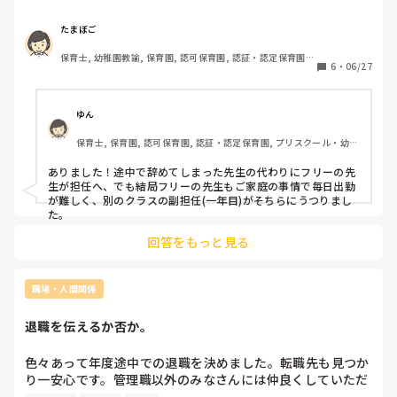
たまぼご
保育士, 幼稚園教諭, 保育園, 認可保育園, 認証・認定保育園, 
6
・
06/27
認可外保育園
ゆん
保育士, 保育園, 認可保育園, 認証・認定保育園, プリスクール・幼児
教室
ありました！途中で辞めてしまった先生の代わりにフリーの先
生が担任へ、でも結局フリーの先生もご家庭の事情で毎日出勤
が難しく、別のクラスの副担任(一年目)がそちらにうつりまし
た。
回答をもっと見る
職場・人間関係
退職を伝えるか否か。
色々あって年度途中での退職を決めました。転職先も見つか
り一安心です。管理職以外のみなさんには仲良くしていただ
き、とても寂しいのですが…心も身体も限界を感じていま