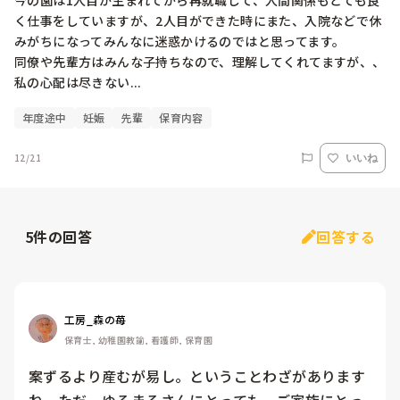
今の園は1人目が生まれてから再就職して、人間関係もとても良
く仕事をしていますが、2人目ができた時にまた、入院などで休
みがちになってみんなに迷惑かけるのではと思ってます。

同僚や先輩方はみんな子持ちなので、理解してくれてますが、、
私の心配は尽きない...
年度途中
妊娠
先輩
保育内容
12/21
いいね
5
件の回答
回答する
工房_森の苺
保育士, 幼稚園教諭, 看護師, 保育園
案ずるより産むが易し。ということわざがあります