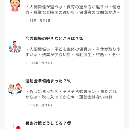
日頃からそのことの関わりはしっかり持てるように意識はし
腰痛、膝痛お持ちの方は、どの程度の痛みで働かれているの
・
人間関係が違う🤝
・
保育の進め方が違う👶
・
働き
ていますが…

でしょうか。

方・残業など時間の違い⏰
・
保護者の雰囲気が違う
今後どのように関わっていけばいいのか悩んでいます。

💬
・
給料が違う
・
転職経験なし
・
その他(コメント
痛みには強い方と思っていました。

89
票・
残り6日
で教えてください)
出産等で、幾度か開腹手術をしましたが、翌日には歩けまし
たし…

今の職場の好きなところは？🤝 
今回は、今少し治まっている痛みがぶり返したどうしようと
いう思いもあり、ちょっと無理かも…と思い始めています。

・
人間関係🤝
・
子ども主体の保育👶
・
有休が取りや
すい🌿
・
残業が少ない⏰
・
福利厚生・待遇✨
・
その
まだ急性期ということと、昔、夫が腰を痛めてすぐに整骨院
他(コメントで教えてください)
165
票・
残り5日
に行ってより酷くなって帰ってきたことがあり、怖くて行け
ていません。

運動会準備始まった？🏃
・
もう始まった🏃
・
そろそろ始まる😊
・
まだこれ
から🌿
・
秋に入ってから🍁
・
運動会はないor終わ
った✨
・
その他(コメントで教えてください)
192
票・
残り4日
暑さ対策どうしてる？🥵