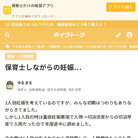
保育士
だけの相談アプリ
アプリで開く
アプリを無料でダウンロード！
2人目妊娠でのつわりや入院、職場復帰はどう乗り越える？
お悩み相談
「職場・人間関係」のお悩み相談
2人目妊娠でのつわりや入院、職場
職場・人間関係
保育士しながらの妊娠...
ゆるまる
保育士, 幼稚園教諭, 認可外保育園, 病児保育
2人目妊娠を考えているのですが、みんな初期はつわりもありな
がらきてました。

しかし1人目の時は重症妊娠悪阻で入院→切迫流産からの切迫早
産で入院だったので年度途中に辞めました。
