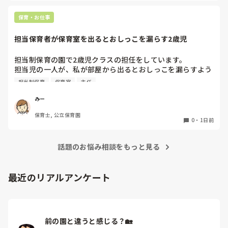
立ち続けると、腰や股関節にきます。

くださいね。
自転車通勤ですが、それも、膝や太ももに痛みが来始めまし
保育・お仕事
た。

担当保育者が保育室を出るとおしっこを漏らす2歳児
今は８月。

１週間休んでいます。

担当制保育の園で2歳児クラスの担任をしています。

担当児の一人が、私が部屋から出るとおしっこを漏らすよう
家でもやることはあります。

になりました。

日常生活すら支障をきたすほどになりました。

担当制保育
保育室
主任
その子はパンツで過ごしていて、排尿間隔も空いています。
4月から私への執着が強かったのですが、特に寝かしつけの
椅子に座って作業をすれば？

みー
時に私がそばに行かないと繰り返し大きい声で呼んだり私が
と、園で言われました。

保育士, 公立保育園
寝かしつけしている子にちょっかいを出したり、何回もトイ
なので、子ども椅子程度の高さの踏み台に座って、試してみ
0
・
1日前
レに行きたいと言っていました。行ったところで出ないこと
ました。

もしばしば… 

パンツで寝れる子が増えてきて、寝かしつけの時にトイレに
話題のお悩み相談をもっと見る
ただじっと座っていても、5分も座ればお尻に痛みがきま
行きたい子が時差でいるのですが、私がその対応で外に出よ
す。

うとするとその子も行きたがります。

この高さの作業だと意外に、

最近のリアルアンケート
しかし寝かしつけに入る前にトイレでしっかり排尿している
体をひねる、少し立ち上がる、体を折りたたむような姿勢に
ので、その子には待っててねといい外に出ていました。今日
なること多いことに気づきました。

はそれで2回漏らしています。

その度にあちらこちらに痛みが来て

2回目は私は見ていないのですが、かなり微量だったそう
立ち上がる時には、膝や太ももが固まり痛みが……

で、クラスのリーダーの先生から絞り出して注意を引こうと
前の園と違うと感じる？🏡
しているように見えると言われました。
