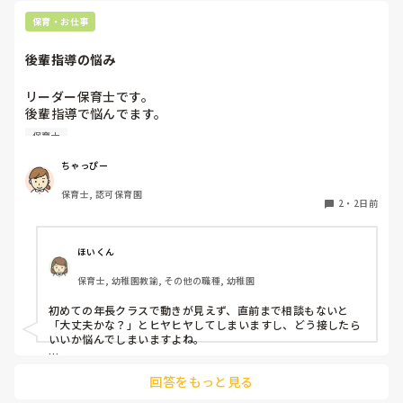
保育・お仕事
後輩指導の悩み
リーダー保育士です。

後輩指導で悩んでます。

初めて年長を持つ後輩がいますが

保育士
初めての割にわからないことを聞きにこなかったり、聞かな
いで様子見てると直前になるまで何もアクションがなかった
ちゃっぴー
り

保育士, 認可保育園
他の職員に聞いてる様子もなくて

2
・
2日前
もう何考えてるんだかさっぱりです。

よほど自分に聞きづらいのか、聞く必要性さえ感じないの
ほいくん
か、もうよくわからないです。

保育士, 幼稚園教諭, その他の職種, 幼稚園
対応にも悩みます。
初めての年長クラスで動きが見えず、直前まで相談もないと
「大丈夫かな？」とヒヤヒヤしてしまいますし、どう接したら
いいか悩んでしまいますよね。

後輩側は「何が分からないかも分からない状態」だったり、
回答をもっと見る
「こんなこと聞いたら迷惑かな」と抱え込んでいるケースがと
ても多いです。
