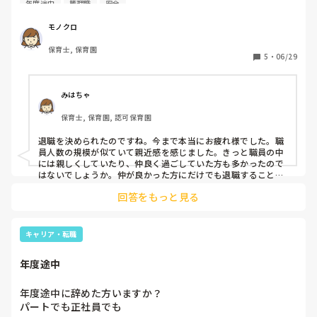
年度途中
管理職
安全
す。周りに退職を伝えた方がいいのか、すっと消えた方がい
いのか、迷ってます。皆さんならどうされますか？？職員30
モノクロ
人未満の小規模保育園です。
保育士, 保育園
5
・
06/29
みはちゃ
保育士, 保育園, 認可保育園
退職を決められたのですね。今まで本当にお疲れ様でした。職
員人数の規模が似ていて親近感を感じました。きっと職員の中
には親しくしていたり、仲良く過ごしていた方も多かったので
はないでしょうか。仲が良かった方にだけでも退職することを
伝えると相手もきちんと送り出せたり感謝の気持ちを伝え合う
回答をもっと見る
ことができるのではと思いました！
キャリア・転職
年度途中
年度途中に辞めた方いますか？

パートでも正社員でも