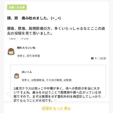
待つスタイルから一歩踏み出して、リーダー側から「〇〇の
保育・お仕事
件、どこまで進んだ？」「困ってることない？」と具体的に声
をかけて進捗を確認する仕組みを作ってみてください。

腰、膝　痛み始めました。(>_<)
「毎日夕方に5分だけ進捗確認の時間を取る」などルール化し
てしまうと、後輩も質問しやすくなりますよ。一人で抱え込ま
腰痛、膝痛、股関節痛の方、多くいらっしゃるなとここの過
ず、声をかけやすい雰囲気作りから試してみてくださいね。
去の投稿を見て思いました。

1歳児
正社員
私は50代正社員1歳児担任です。

晴れたらいいね
という私も、２週間前、初めて腰痛になりました。

保育士, 認可保育園
右腰が痛くて、起き上がれない。

4
・
1日前
ようやく起き上がっても、立てない。

ようやく立てたら、しゃがめない。

ほいくん
驚きました。

保育士, 幼稚園教諭, その他の職種, 幼稚園
通院して、コルセット、湿布、痛み止め、電気などで１週間
1歳児クラスは抱っこや中腰が多く、体への負担が本当に大き
乗り切ったら

いですよね。痛みをかばうことで股関節や膝へ広がっている状
週末には、左が痛みだし、これも痛み止めや湿布で抑えて仕
態ですので、まずは無理をせず整形外科を再受診してしっかり
事をしていたら、

診てもらうことが大切です。

現場復帰の際は、床での立ち座りを避けるために低い椅子を活
股関節、お尻、太もも、膝まで来はじめてしまいました。

回答をもっと見る
用したり、抱っこや重い作業は周囲の先生に相談して頼むよう
床から支えなしに立ち上がりにくくなり、痛みが走ります。

にしてください。今はご自身の体を最優先に、しっかり休んで