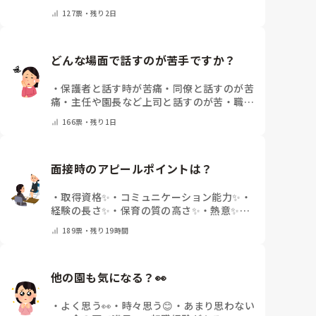
土曜保育はない
・
その他(コメントで教えて
127
票・
残り2日
下さい)
どんな場面で話すのが苦手ですか？
・
保護者と話す時が苦痛
・
同僚と話すのが苦
痛
・
主任や園長など上司と話すのが苦
・
職員
会議や研修場面で話すのが苦
・
話すことは苦
166
票・
残り1日
痛じゃない♡
・
その他(コメントで教えてく
ださい)
面接時のアピールポイントは？
・
取得資格✨
・
コミュニケーション能力✨
・
経験の長さ✨
・
保育の質の高さ✨
・
熱意✨
・
特にないな
・
その他(コメントで教えて下さ
189
票・
残り19時間
い)
他の園も気になる？👀
・
よく思う👀
・
時々思う😊
・
あまり思わない