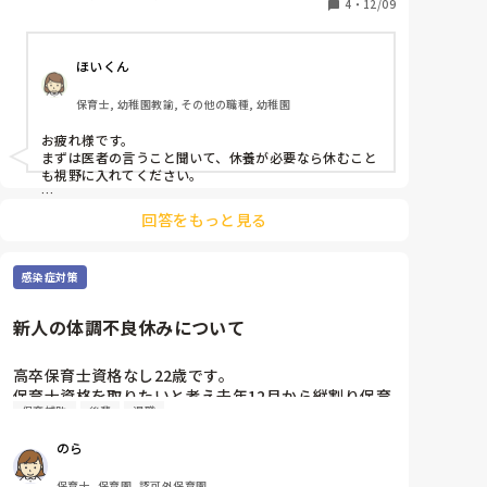
もわかりません
4
・
12/09
ほいくん
保育士, 幼稚園教諭, その他の職種, 幼稚園
お疲れ様です。

まずは医者の言うこと聞いて、休養が必要なら休むこと
も視野に入れてください。

向いている、向いていないはもちろん人によってありま
回答をもっと見る
すが、１番大切なのは、子どもと過ごす日々に幸せを感
じるかどうかだと、私は思います。

感染症対策
そりゃあ、キレイ事言えば、「子どもたちのために」な
のでしょうが、それ以前に自分自身が幸せで満たされて
いて、心身ともに余裕がなかったら、人に優しくできま
新人の体調不良休みについて
せん。

他の職員も、子どもだって関係ない。まずはあなた自身
高卒保育士資格なし22歳です。

が笑顔でいてほしい。

保育士資格を取りたいと考え去年12月から縦割り保育
保育補助
後輩
退職
の認可外保育所で正社員として勤務しております。

そのためにはまずゆっくり休むことが必要だと医者は言
免疫の関係や、慣れない仕事の疲れなどにより月に1
ったんじゃないかなー？？

のら
回（平均して2〜3日ほど？）休んでしまっており、

あなたのための人生を、あなたが生きてください！

申し訳なさや情けなさで苦しいです。

保育士, 保育園, 認可外保育園