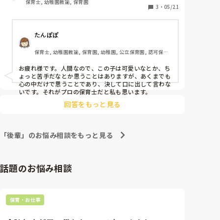
保育士, 幼稚園教諭, 保育園
われても、可愛いよね〜とは言いますが、プロとし
3
・
05/21
て、好き嫌いは持つとよくないような気がします。

私も多動の子にイライラして態度に出てしまうことは
たんぽぽ
ありますが、、、
保育士, 幼稚園教諭, 保育園, 幼稚園, 公立保育園, 認可保育
園, 認証・認定保育園
お疲れ様です。人間なので、この子は可愛いなとか、ち
ょっと苦手だなとか思うことはありますが、あくまでも
心の中だけで思うことであり、決して口に出して言わな
いです。それがプロの保育士だと私も思います。
回答をもっと見る
「後輩」のお悩み相談をもっと見る
話題のお悩み相談
保育・お仕事