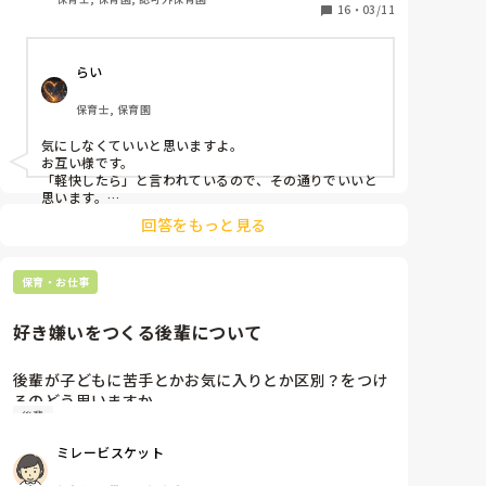
16
・
03/11
偉そうにすみません💦
先週ロタウイルスの可能性が十分に考えられる子供と
接したり嘔吐処理、オムツ替えなどをしたことにより
らい
か、昨晩から下痢、吐き気が止まらず本日も仕事を休
んでしまいました。

保育士, 保育園
体調不良の度に病院には行っており、領収書など証明
になるものの提出もしているのですが、本当にしんど
気にしなくていいと思いますよ。

いです。

お互い様です。

保育士を目指す上で新人なのにここまで休んでしまっ
「軽快したら」と言われているので、その通りでいいと
て迷惑をかけてしまっているのが苦しいです。

思います。

新人じゃなくても、こまめに休む方も居ますから💧

回答をもっと見る
中途半端に治らないうちに頑張ってしまうと、余計に長
年度末ということもあり、軽快したら症状があっても
引いてしまいます。

出勤してくれとのことでしたが、吐き気、腹痛、下痢
の症状により、現時点では8時間働ける気がしていま
保育・お仕事
これから、免疫を高めていくようにしていけばいいんで
せん。

すよ。

ゆっくりと休んで下さいね。
やはり無理をしてでも行くべきでしょうか？

好き嫌いをつくる後輩について
後輩が子どもに苦手とかお気に入りとか区別？をつけ
るのどう思いますか。

後輩
人間なのでちょっと何か問題があるのかな、苦手だな
あ、って思う子どもがいるのは分かるんです。でも、
ミレービスケット
この子はお気に入りです、苦手ですって口に出して言
うのはどうなんでしょう。。お気に入りです〜って言