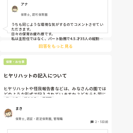
アナ
み余計に興奮状態となる…という悪循環に陥ってしま
っています。

保育士, 認可保育園
何か少しでも良い方法はないかなと悩み、ここで相談
うちも同じような環境な気がするのでコメントさせてい
ただきます。

日々の保育お疲れ様です。

私は主担任ではなく、パート勤務で4.5.才35人の縦割り
です。

回答をもっと見る
うちも要支援児が数名おり、朝の集まりで立って歌を歌
うのにも難しく、今はまず椅子に座らせて落ち着き、歌
保育・お仕事
う時は椅子の前で立って歌っています。

立ちましょうの合図で立つかどうかはそれぞれで、した
くないという子どもは今はうたの時間だから立たなくて
ヒヤリハットの記入について
もいいから座っていてね。と話をし、それを5月頃から
続けていくうちに走り回る子どもは減りました。

あっちにもこっちにも走り回る子がいると1人では対応
ヒヤリハットや怪我報告書などは、みなさんの園では
出来ないですよね。。

どのような形式で記入されていますか？どちらも同じ
要支援児とも関係が出来、私といることが安全基地と思
引っかき
噛みつき
管理職
様式ですか？園の経営者が変わったため、様式を変え
ってくれと、自分のもとに帰ってきてくれるので、少し
る…みたいになっているのですが、どのようにするか
落ち着いたかとも思います。

まき
保育士不足の中、要支援児がふえ、法的にはクリアして
悩んでいます。
いても手が足りないですよね。

保育士, 認証・認定保育園, 管理職
メンタルやられないようにリフレッシュしながら頑張り
2
・
5日前
ましょうね。