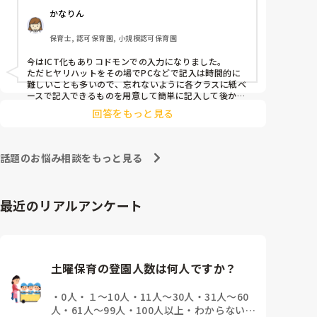
かなりん
保育士, 認可保育園, 小規模認可保育園
今はICT化もありコドモンでの入力になりました。

ただヒヤリハットをその場でPCなどで記入は時間的に
難しいことも多いので、忘れないように各クラスに紙ベ
ースで記入できるものを用意して簡単に記入して後から
コドモンで入力するようになりました。
回答をもっと見る
話題のお悩み相談をもっと見る
最近のリアルアンケート
土曜保育の登園人数は何人ですか？
・
0人
・
１～10人
・
11人～30人
・
31人～60
人
・
61人～99人
・
100人以上
・
わからない、