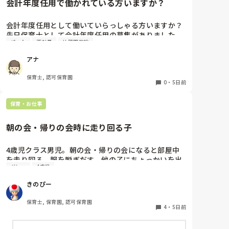
会計年度任用で働かれている方いますか？
会計年度任用として働いていらっしゃる方いますか？

先日保育士として会計年度任用の募集がありました。

パート
正社員
幼稚園教諭
赤ちゃん訪問を主にするようですが、園勤務ではな
く、保育士の資格を使われている方いたら教えて頂き
アナ
たいです。

よろしくお願いします。
保育士, 認可保育園
0
・
5日前
保育・お仕事
朝の会・帰りの会時に走り回る子
4歳児クラス男児。朝の会・帰りの会になると部屋中
を走り回る、服を脱ぎだす、他の子にちょっかいを出
グレー
4歳児
します。

私が主担任、もう一人補助の先生がいますが、補助の
きのぴー
先生は他にもクラス内に要支援児数名おり、そちらの
対応で精一杯です。

保育士, 保育園, 認可保育園
私がその子の対応をしているとクラス全体の流れが止
4
・
5日前
まってしまい、クラス全体が落ち着かなくなってしま
う。別スペースを設けましたが、そこにいることを拒