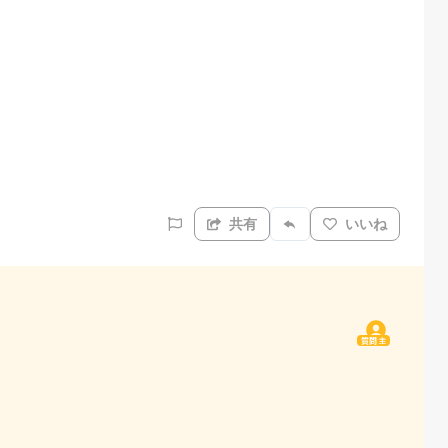
共有
いいね
質問主