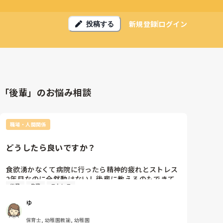
新規登録
ログイン
投稿する
「後輩」のお悩み相談
職場・人間関係
どうしたら良いですか？
食欲湧かなくて病院に行ったら精神的疲れとストレス

2年目なのに全然動けないし後輩に教えるのもできて
後輩
先輩
ストレス
いない自分　

保育士向いてないのでしょうか　

ゆ
こんな先輩は嫌だろうなと思ってしまい、ネガティブ
になっていてどうしたら良いでしょうか。もう何もか
保育士, 幼稚園教諭, 幼稚園