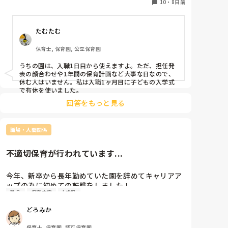
来ますか？

10
・
8日前
よかったら教えてください。
たむたむ
保育士, 保育園, 公立保育園
うちの園は、入職1日目から使えますよ。ただ、担任発
表の顔合わせや1年間の保育計画など大事な日なので、
休む人はいません。私は入職1ヶ月目に子どもの入学式
で有休を使いました。
回答をもっと見る
職場・人間関係
不適切保育が行われています...
今年、新卒から長年勤めていた園を辞めてキャリアア
ップの為に初めての転職をしました！

乳児
保育内容
1歳児
そこで4月から現在勤めている園で、ニュースになる
どろみか
ようなレベルの不適切保育をする先生が多く悩んでい
ます。

保育士, 保育園, 認可保育園