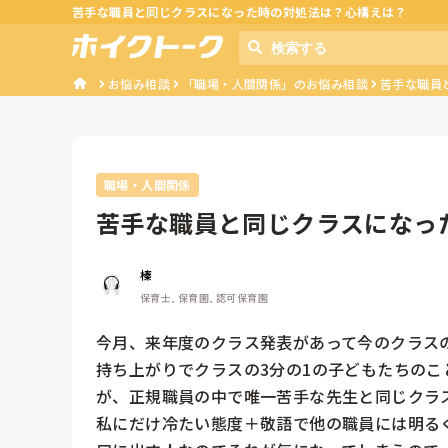
苦手な職員と同じクラスになった時の対処法は？心構えは？
お悩み相談
「職場・人間関係」のお悩み相談
苦手な職員
職場・人間関係
苦手な職員と同じクラスになっ
わり方教え...
榛
保育士, 保育園, 認可保育園
今月、来年度のクラス発表があって今のクラスの
持ち上がりでクラスの3分の1の子どもたちの
が、正規職員の中で唯一苦手な先生と同じクラス
私にだけ冷たい態度＋敬語で他の職員には明る