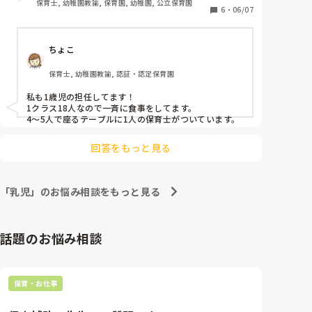
保育士, 幼稚園教諭, 保育園, 幼稚園, 公立保育園
6
・
06/07
す。。いずれ証拠が取れたら提出しようと思っていま
僕は、どろみかさんに、エールと感謝を贈りたい。

す。
今回のことがきっかけになり、少しずつでも改善された
り、保育の話を保育者同士でより深く話し合える環境に
ちょこ
なっていくことを願っています。

保育士, 幼稚園教諭, 認証・認定保育園
あらためて言います。

先生のしていることは、とても大切であり、必要なこと
私も1歳児の担任してます！

です。

1クラス18人なので一斉に食事をしてます。

陰口、悪口、それを言うヤツなんかたくさんいます。そ
4～5人で座るテーブルに1人の保育士がついています。
うじゃなく、声をあげてくださっている。

それが、なにより、保育園にとっても子どもたちの成長
回答をもっと見る
にとっても、大切ですから。

また何かあれば、お話聞かせてくださいね。
「乳児」のお悩み相談をもっと見る
話題のお悩み相談
保育・お仕事