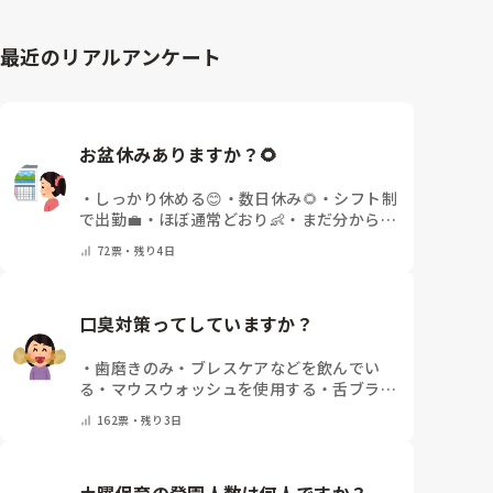
最近のリアルアンケート
お盆休みありますか？🌻
・
しっかり休める😊
・
数日休み🌻
・
シフト制
で出勤💼
・
ほぼ通常どおり👶
・
まだ分からな
い🤔
・
その他(コメントで教えてください)
72
票・
残り4日
口臭対策ってしていますか？
・
歯磨きのみ
・
ブレスケアなどを飲んでい
る
・
マウスウォッシュを使用する
・
舌ブラシ
でケアをしっかりする
・
フリスクをかじる
・
162
票・
残り3日
気にしたことない
・
その他(コメントで教え
て下さい)
土曜保育の登園人数は何人ですか？