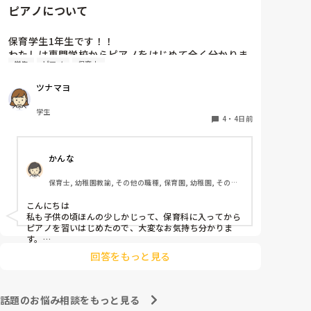
ピアノについて
保育学生1年生です！！

わたしは専門学校からピアノをはじめて全く分かりま
学生
ピアノ
保育士
せん…

ピアノはとりあえず弾きまくれ！と言われましたがい
ツナマヨ
まいち家でも練習する気になりません…ピアノ弾け無
さすぎて友達にもこんな苦戦してる人はじめて見たと
学生
言われる始末です🥲︎

4
・
4日前
保育士になって弾かなきゃいけないと考えるだけでゾ
ッとします😭

かんな
ピアノ苦手な方いますか、？後先のことを考えるとと
ても不安です、
保育士, 幼稚園教諭, その他の職種, 保育園, 幼稚園, その他
の職場
こんにちは

私も子供の頃ほんの少しかじって、保育科に入ってから
ピアノを習いはじめたので、大変なお気持ち分かりま
す。

昔ほどのピアノの技量を求められない園が増えていると
回答をもっと見る
思います。

人前で弾くのも回数をこなすしかないかもです(^_^;)

ピアノは練習あるのみだと思うので、無理なくがんばっ
話題のお悩み相談をもっと見る
てくださいね！