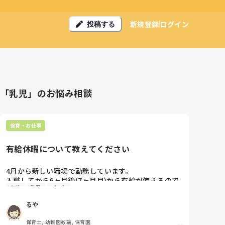
新規登録
ログイン
投稿する
「乳児」のお悩み相談
保育・お仕事
有給休暇について教えてください
4月から新しい職場で勤務しています。

入職してから6ヶ月後(7ヶ月目)から有給が使えるので
有給
乳児
パート
すが、今4ヶ月。

6ヶ月後って結構長いなあと実感し始めています。

るや
今までは4ヶ月目から使えていたような？

皆さんのところは新しい職員はいつから有給が使用出
保育士, 幼稚園教諭, 保育園