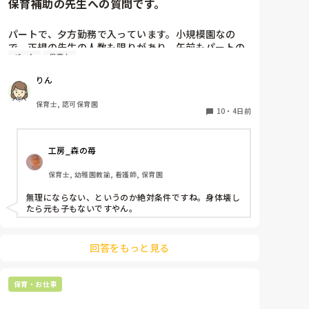
保育補助の先生への質問です。
パートで、夕方勤務で入っています。小規模園なの
で、正規の先生の人数も限りがあり、午前もパートの
パート
保育士
保育士さんが1人いたのですが、辞められて配置的に
はギリギリで回されており、正規の先生の休みが取り
りん
にくい状態です。

私自身、他にダブルワークもせず、午前、自分の家の
保育士, 認可保育園
用事だけで特に忙しくもないので、もともと、100名
10
・
4日前
を超える保育園でフリーをしていたこともあり、午前
保育も業務的には大変なので毎日は体力的には辛いで
工房_森の苺
すが、さほど苦にはなりません。

保育士, 幼稚園教諭, 看護師, 保育園
上のような状況だと、皆さんなら、午前保育、手伝い
ますか？

無理にならない、というのか絶対条件ですね。身体壊し
園長からは、この日、大丈夫とか聞かれたりします。
たら元も子もないですやん。
が、辛ければ大丈夫だからとも言われます。正規の先
生の体力の方も心配です。

新しく採用が決まるまで、どうしようかと思ってま
回答をもっと見る
す。
保育・お仕事