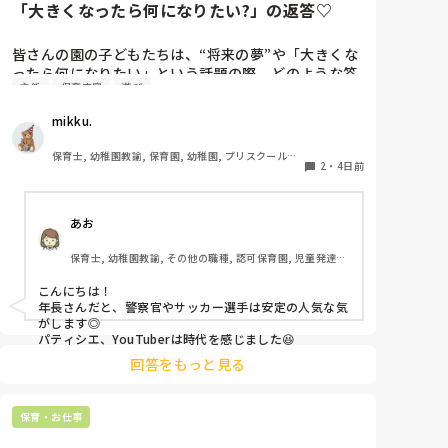
「大きくなったら何になりたい?」の返答♡
皆さんの園の子どもたちは、“将来の夢”や「大きくな
ったら何になりたい」という話題の際、どのような答
主任
保育内容
遊び
えが返ってきますか⁇

mikku.
「ほいくえんのせんせい！」「ようちえんのせんせ
い！」と言ってくれる女児もたくさんいてなんだか嬉
保育士, 幼稚園教諭, 保育園, 幼稚園, プリスクール・
しくなります♪

2
・
4日前
幼児教室
最近の子どもたちの「大きくなったら」事情を知りた
あお
いです＾＾
保育士, 幼稚園教諭, その他の職種, 認可保育園, 児童発達支
援施設, その他の職場, 管理職
こんにちは！

年長さんだと、警察官やサッカー選手は安定の人気な気
がします◎

パティシエ、YouTuberは時代を感じました😆
回答をもっと見る
保育・お仕事