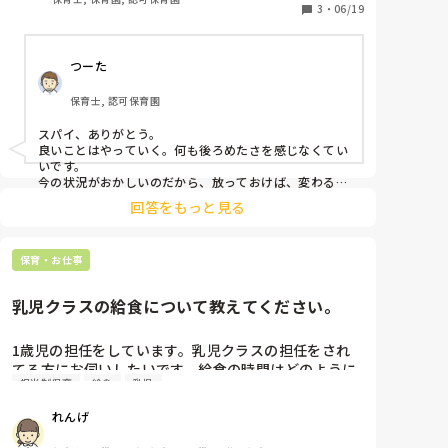
3
・
06/19
私と同じ気持ちである1人の先生が園長に言ってくれ
ました！しかし、副主任が報告した先生など内容を皆
つーた
んなにバラし、それを聞いた人達で「あいつはスパイ
だ」「気をつけたほうがいい」「この程度は不適切保
保育士, 認可保育園
育ではない！」と言われています。

スパイ、ありがとう。

私もずっとしんどくて、その件についての園長・主任
良いことはやっていく。何も後ろめたさを感じなくてい
の面談の際に4月から現在にかけて行われていた様々
いです。

な不適切な保育を勇気を出して報告することができま
今の状況がおかしいのだから、放っておけば、変わるは
ずのものが変わらない。

した。

回答をもっと見る
変化の起こせない組織は、廃れます。

すぐに園長が本部に報告。本部の人が園に来て該当者
一人ひとり面談を行ってくれました。

声をあげてくれて、ありがとう。

保育・お仕事
スパイだとかなんだとか、自分たちの非を認めているよ
私は引き続き、そのような場面が見られたらその都度
うな文言をかんたんに発してしまうほど愚かな保育者は
要りません。はっきり言います。邪魔です。

時系列にメモを取って報告しろと本部、園長主任から
乳児クラスの給食について教えてください。
言われています。

改心しない限り、保育士免許を剥奪してもいいくらいで
なんだかやっていることがそれこそスパイのようでモ
す。

1歳児の担任をしています。乳児クラスの担任をされ
ヤモヤしますが、、

てる方にお伺いしたいです。給食の時間はどのように
子どもたちを守る為にも黙ってられないし、でも続け
もう1人の先生とは、助け合っていってほしい。1人よ
担当制保育
給食
乳児
保育されていますか？勤め先の保育園での給食は基本
る為にはこの環境を良くしたい。

り、2人いると、それだけで心強く感じますね。

担当制で3人の保育士が2,3人ずつを見て、前半後半の
本当にこの立場が辛いです、、、泣

れんげ
保育に正解はない、と言われますが、正解がなくとも間
2回に分けています。他の保育園のやり方を知りたい
違いは必ずあります。

です。
今、首にボイスレコーダーを仕込んで保育していま