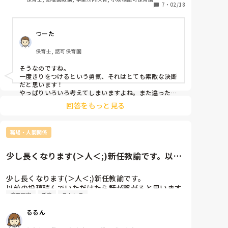
1年ほど、いわゆるニート状態でしたね。

7
・
02/18
それから、今またかれこれ半年ほどパートで小規模保
育園で保育士をしているんですが…。

つーた
正社員で保育士をやるのはやっぱりしんどいな、と。

今はパートで、前回の職場でいろいろあったことを受
保育士, 認可保育園
け止めていろいろと配慮をして下さっているため、な
んとか半年やってこれたんですが…これがいざ正社
そうなのですね。

員、となるとどうしても怖くなってきてしまって。

一度きりをつけるという勇気、それはとても素敵な決断
だから、1度きりをつけて正社員をちゃんと探そうと
だと思います！

思っています。…保育以外で。

やっぱりいろいろ考えてしまいますよね。また違った視
点で保育の世界が見えるかもしれないですし。

また、自分の子どもが産まれたあととかにパートで出
回答をもっと見る
半年やってこれたということも、自信につなげていいと
来ればな、と。

思いますよ☆

こんなことここで投稿する話ではないんですよね😂
(笑)

職場・人間関係
自分もそれには共感です！

すみません。🙇🏻‍♀️💦

アプリを見つけたときに、こんなアプリがあったのか
ー！もっと早く見つけたかったー！って思いました(^^)
少し長くなります(＞人＜;)新任教諭です。以前
あー、私が退職する前にこういうアプリに出会ってい
の投稿読んでいただけたら...
たら、結果はもう少し変わっていたのかなぁ。って本
少し長くなります(＞人＜;)新任教諭です。

当に思います。

以前の投稿読んでいただけたら話が繋がると思います
もう少し早くこのアプリに出会いたかった…。
適応障害
新卒
ストレス
(･･;)

るるん
冷静に考えて私が適応障害になったのはキツく言われ
るのが嫌だから。
