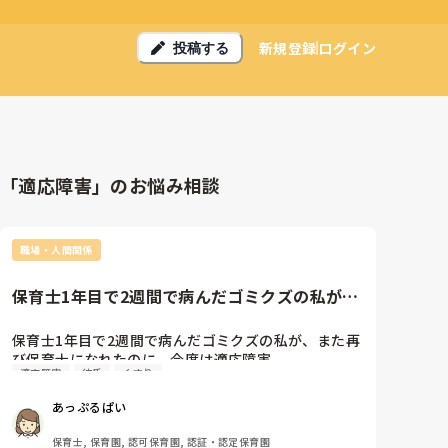
新規登録
ログイン
投稿する
「適応障害」のお悩み相談
職場・人間関係
保育士1年目で2週間で病んだゴミクズの私が、
また再び保育士になれたのに...
保育士1年目で2週間で病んだゴミクズの私が、また再
び保育士になれたのに、今度は適応障害。

適応障害
彼氏
くすり
彼氏と結婚するために田舎から都会に出てきた手前、
遠いい実家にこんな時期に帰れる訳もなく。

あっぷるぱい
帰れたとしても幼い姪と高齢な祖父がいるから家には
入れない。

保育士, 保育園, 認可保育園, 認証・認定保育園