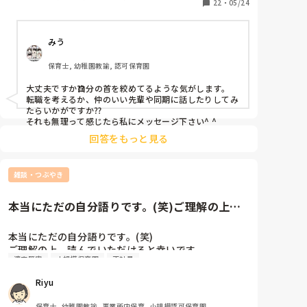
彼氏も婚約はしてるが、結婚しないと寮を出れない。

22
・
05/24
私の家も借り上げ社宅だから20日以上働かないと補助
が降りない。

みう
ひとりぼっちってこういうことを言うんだなあと痛感
してる日々。

保育士, 幼稚園教諭, 認可保育園
もう泣くのは疲れました。

薬のせいか頭は全然働かず、園長を見るだけで震えと
大丈夫ですか⁇自分の首を絞めてるような気がします。

動悸が止まらない。。

転職を考えるか、仲のいい先輩や同期に話したりしてみ
明日が来なければいいのになと思って生きるのはもう
たらいかがですか⁇

疲れました。

それも無理って感じたら私にメッセージ下さい^ ^
親になんて相談したらいいのか分からない。

回答をもっと見る
でも園には可愛い子ども達が待ってる。こんな私を信
頼して預けてくださる保護者がいる。

いなくなる訳にはいかない。

雑談・つぶやき
どうしたらいいんでしょう。。

本当にただの自分語りです。(笑)ご理解の上、
読んでいただけると幸いです...
本当にただの自分語りです。(笑)

ご理解の上、読んでいただけると幸いです。

適応障害
小規模保育園
正社員
私は1度企業内保育所に就職したものの、適応障害に
Riyu
なり3ヶ月で退職してしまいました。

それからなかなか就職することが怖く、気づけばもう
保育士, 幼稚園教諭, 事業所内保育, 小規模認可保育園