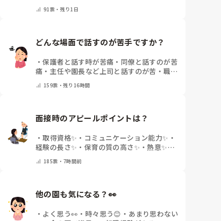
土曜保育はない
・
その他(コメントで教えて
91
票・
残り1日
下さい)
どんな場面で話すのが苦手ですか？
・
保護者と話す時が苦痛
・
同僚と話すのが苦
痛
・
主任や園長など上司と話すのが苦
・
職員
会議や研修場面で話すのが苦
・
話すことは苦
159
票・
残り16時間
痛じゃない♡
・
その他(コメントで教えてく
ださい)
面接時のアピールポイントは？
・
取得資格✨
・
コミュニケーション能力✨
・
経験の長さ✨
・
保育の質の高さ✨
・
熱意✨
・
特にないな
・
その他(コメントで教えて下さ
185
票・
7時間前
い)
他の園も気になる？👀
・
よく思う👀
・
時々思う😊
・
あまり思わない