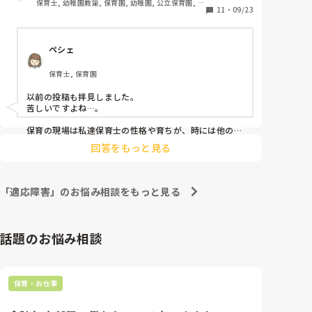
保育士, 幼稚園教諭, 保育園, 幼稚園, 公立保育園, 認
今思えば私のことを思って、成長させようとして言っ
11
・
09/23
可保育園, 認証・認定保育園
てくださってたのも分かる。私も積極性が足りなかっ
たのかもしれない。それでも自分なりには家でも保育
ペシェ
のことを考えたり、振り返りを継続したり頑張って
た。

保育士, 保育園
人対人の仕事だから相談はすごく大切だが、キツく言
われれば言われるほど相談がしづらくなってしまっ
以前の投稿も拝見しました。

た。その時素直に相手に言えたら良かったのかな、自
苦しいですよね…。

分勝手なのかな。

保育の現場は私達保育士の性格や育ちが、時には他の保
育士に否定されたような気持ちになる指導も多くなって
相談することの恐怖で相手に嘘をついてしまったこと
回答をもっと見る
しまいがちな職場だと思います。

がある。病気のせいも言い訳だ。それは本当に私が悪
い。申し訳ない気持ちでいっぱいだが、相手にとって
るるんさんはとても頑張り屋さんで、言われたことを一
はそれが特に嫌だったそう。それはそうだ、私だって
生懸命受け止めて努力される方だと思います。だからこ
「適応障害」のお悩み相談をもっと見る
嫌だ。でもストレートに「正直今は信用できない」っ
そ、きつく言われたことも受け止めようと頑張っちゃう
のではと感じました。できない自分が悪いのではと責め
て言われたのはキツかったかな、、、(^_^;)

てしまう気持ちになりますよね。

話題のお悩み相談
私も考え方変えて前向きに頑張ります！とは先生、園
るるんさんは充分頑張っていらっしゃると思うので、頑
長副園長にお伝えした。園長や副園長、ペア担任も
張らなくていいと思います。時には誰かを悪者にしても
「頑張ってね」と、優しくフォローしてくださる。

いいと思いますよ。

だが、キツく感じていた先生に「そう簡単に性格は変
なんのアドバイスにもなってませんが💦時間をかけて、
保育・お仕事
るるんさんが楽しく働ける状態になれることを願ってい
わらない」、「保育の熱量の差を感じる」と否定され
ます。
て、変わろうとする意思まで否定するの？って思った