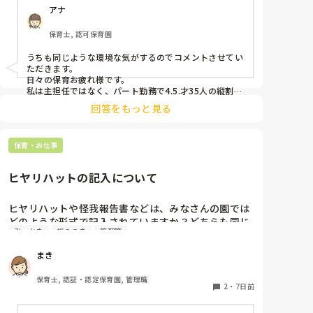
アナ
み余計に興奮状態となる…という悪循環に陥ってしま
っています。

保育士, 認可保育園
何か少しでも良い方法はないかなと悩み、ここで相談
うちも同じような環境な気がするのでコメントさせてい
ただきます。

日々の保育お疲れ様です。

私は主担任ではなく、パート勤務で4.5.才35人の縦割り
です。

回答をもっと見る
うちも要支援児が数名おり、朝の集まりで立って歌を歌
うのにも難しく、今はまず椅子に座らせて落ち着き、歌
保育・お仕事
う時は椅子の前で立って歌っています。

立ちましょうの合図で立つかどうかはそれぞれで、した
くないという子どもは今はうたの時間だから立たなくて
ヒヤリハットの記入について
もいいから座っていてね。と話をし、それを5月頃から
続けていくうちに走り回る子どもは減りました。

あっちにもこっちにも走り回る子がいると1人では対応
ヒヤリハットや怪我報告書などは、みなさんの園では
出来ないですよね。。

どのような形式で記入されていますか？どちらも同じ
要支援児とも関係が出来、私といることが安全基地と思
引っかき
噛みつき
管理職
様式ですか？園の経営者が変わったため、様式を変え
ってくれと、自分のもとに帰ってきてくれるので、少し
る…みたいになっているのですが、どのようにするか
落ち着いたかとも思います。

まき
保育士不足の中、要支援児がふえ、法的にはクリアして
悩んでいます。
いても手が足りないですよね。

保育士, 認証・認定保育園, 管理職
メンタルやられないようにリフレッシュしながら頑張り
2
・
7日前
ましょうね。