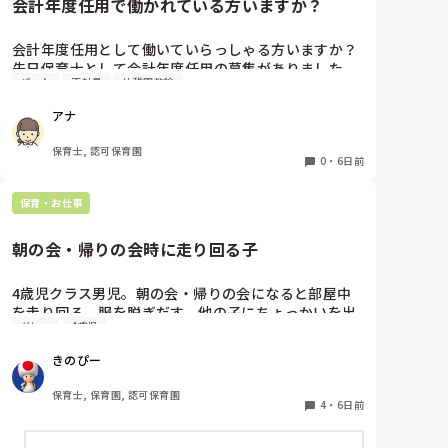
会計年度任用で働かれている方いますか？
けどそれは新任の立場として言えなかった。確かに簡
単に変わるものじゃないのは私だって分かってし、熱
量がその先生に及んでいないのも分かる。

会計年度任用として働いていらっしゃる方いますか？

先日保育士として会計年度任用の募集がありました。

だけどカウンセリング行ったり、親と話し合ったりし
パート
正社員
幼稚園教諭
赤ちゃん訪問を主にするようですが、園勤務ではな
て考え方、切り替え方は勉強している。すぐに身につ
く、保育士の資格を使われている方いたら教えて頂き
アナ
くものじゃないが、実践して上手くいったこともあ
たいです。

る。

よろしくお願いします。
保育士, 認可保育園
0
・
6日前
やはり私がもっともっと頑張らないといけないのか
な、と思うと苦しくて眠りが浅くなってしまう。これ
保育・お仕事
以上何を頑張ればいいの、、、疲れた（ ;  ; ）

子ども達は本当に最高に可愛いのに！！！
朝の会・帰りの会時に走り回る子
4歳児クラス男児。朝の会・帰りの会になると部屋中
を走り回る、服を脱ぎだす、他の子にちょっかいを出
グレー
4歳児
します。

私が主担任、もう一人補助の先生がいますが、補助の
きのぴー
先生は他にもクラス内に要支援児数名おり、そちらの
対応で精一杯です。

保育士, 保育園, 認可保育園
私がその子の対応をしているとクラス全体の流れが止
4
・
6日前
まってしまい、クラス全体が落ち着かなくなってしま
う。別スペースを設けましたが、そこにいることを拒