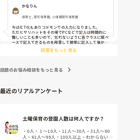
かなりん
保育士, 認可保育園, 小規模認可保育園
今はICT化もありコドモンでの入力になりました。

ただヒヤリハットをその場でPCなどで記入は時間的に
難しいことも多いので、忘れないように各クラスに紙ベ
ースで記入できるものを用意して簡単に記入して後から
コドモンで入力するようになりました。
回答をもっと見る
話題のお悩み相談をもっと見る
最近のリアルアンケート
土曜保育の登園人数は何人ですか？
・
0人
・
１～10人
・
11人～30人
・
31人～60
人
・
61人～99人
・
100人以上
・
わからない、