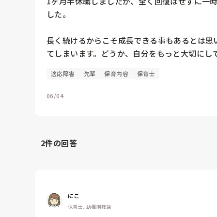
1ヶ月半休職しましたが、全く回復はせずに一時期
した。

長く続けるからこそ成長できる事もあるとは思
てしまいます。どうか、自分をもっと大切にし
適応障害
先輩
保育内容
保育士
06/04
2
件の回答
にこ
保育士, 幼稚園教諭