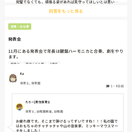
完璧でなくても、頑張る姿があれば見守ってほしいとは思いま
す。
回答をもっと見る
保育・お仕事
発表会
11月にある発表会で年長は鍵盤ハーモニカと合奏、劇をやり
ます。

鍵盤ハーモニカは年長になった4月から始まり、キラキラ星
発表会
認定こども園
5歳児
とかえるの歌、とんとんとんとんひげじいさんは弾けるよう
になりました。

Ka
発表会でオススメの曲ありますか？？

保育士, 保育園
鍵盤ハーモニカは二重奏にしようか迷っています！
1
・
8日前
たろー|男性保育士
保育士, 幼稚園教諭, 幼稚園
お疲れ様です。そこまで弾けるってずいですね！！！私の園で
はおもちゃのチャチャチャや山の音楽家、ミッキーマウスマー
チをしました！