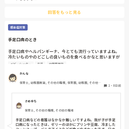
回答をもっと見る
感染症対策
手足口病のとき
手足口病やヘルパンギーナ、今とても流行っていますよね。

冷たいものやのどごしの良いものを食べるかなと思いますが

口内が痛くて食べられない子に、この商品が食べやすかっ
ベビーシッター
生活
幼稚園教諭
た。こうするとよかったということありますか？

何かありましたら教えてください！
かんな
保育士, 幼稚園教諭, その他の職種, 保育園, 幼稚園, その他の
2
・
8日前
職場
さめゆち
保育士, その他の職種, その他の職場
手足口病などの看護はなかなか難しいですよね。我が子が手足
口病になったときは、ゼリーのほかにプリンや豆腐、冷ました
コーンスープ、バニラアイスなどが食べやすかったです。口の