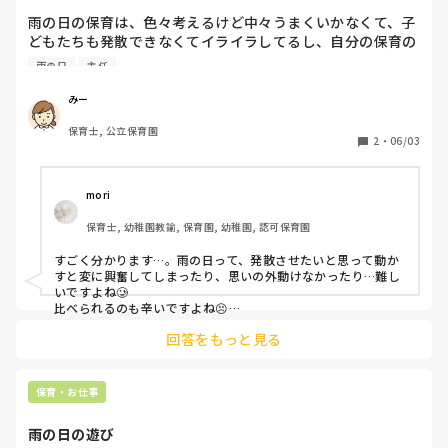
雨の日の保育は、色々考えるけど中々うまくいかなくて、子
どもたちも発散できなくてイライラしてるし、自分の保育の
質の低さを痛感する…。

雨の日
主任
リーダーも、悪気ないのわかってるけど、「〇〇先生が入っ
た時はもっと〇〇してた」とか言われてああ、あたしだめだ
みー
保育士, 公立保育園
2
・
06/03
mori
保育士, 幼稚園教諭, 保育園, 幼稚園, 認可保育園
すごく分かります…。雨の日って、発散させたいと思って動か
すと変に興奮してしまったり、思いの外動けなかったり…難し
いですよね🥲

比べられるのも辛いですよね😣

でも、それだけ子どもたちのこと考えてる証拠だと思います！
回答をもっと見る
保育・お仕事
雨の日の遊び