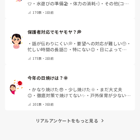
👕
・
水遊びの準備🏖️
・
体力の消耗💨
・
その他(コメ
ントで教えてください)
170
票・
1日前
保護者対応でモヤモヤ？💭
・
話が伝わりにくい💭
・
要望への対応が難しい🥺
・
忙しい時間の長話⏰
・
特にない😊
・
日によって違
う🌿
・
その他(コメントで教えてください)
175
票・
2日前
今年の日焼けは？🌞
・
かなり焼けた😎
・
少し焼けた🌞
・
まだ大丈夫
😊
・
徹底対策で焼けてない✨
・
戸外保育が少ない
🌿
・
その他(コメントで教えてください)
201
票・
3日前
リアルアンケートをもっと見る