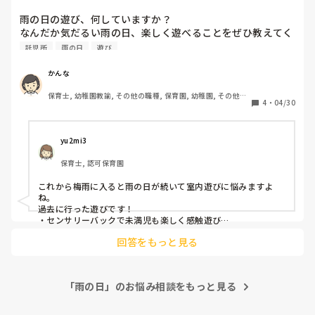
雨の日の遊び、何していますか？

なんだか気だるい雨の日、楽しく遊べることをぜひ教えてく
ださい！
託児所
雨の日
遊び
かんな
保育士, 幼稚園教諭, その他の職種, 保育園, 幼稚園, その他の
4
・
04/30
職場
yu2mi3
保育士, 認可保育園
これから梅雨に入ると雨の日が続いて室内遊びに悩みますよ
ね。

過去に行った遊びです！

・センサリーバックで未満児も楽しく感触遊び

・傘の製作で以上児は雨が楽しく製作物を指差す姿可愛かった
回答をもっと見る
です

花紙やカラーセロファンを5センチ角に切って雨に見立てて飛
ばすのも楽しかったですよ♪

「雨の日」のお悩み相談をもっと見る
雨の日も子どもたちのたくさんの笑顔が見られますように⭐︎