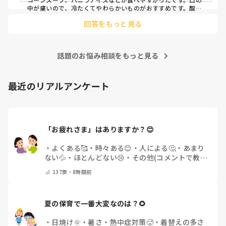
中が痛いので、冷たくてやわらかいものがおすすめです。酸味
のあるものや熱いものはしみてしまうことがあるので避けまし
回答をもっと見る
た。水分も少しずつこまめに摂れると安心ですよ。
話題のお悩み相談をもっと見る
最近のリアルアンケート
「お疲れさま」はありますか？😊
・
よくある🥰
・
時々ある😊
・
人による🤔
・
あまり
ない💦
・
ほとんどない😢
・
その他(コメントで教え
てください)
137
票・
8時間前
夏の保育で一番大変なのは？🌻
・
日焼け🌞
・
暑さ・熱中症対策🥵
・
着替えの多さ