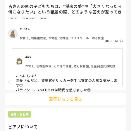
皆さんの園の子どもたちは、“将来の夢”や「大きくなったら
何になりたい」という話題の際、どのような答えが返ってき
ますか⁇

主任
保育内容
遊び
「ほいくえんのせんせい！」「ようちえんのせんせい！」と
mikku.
言ってくれる女児もたくさんいてなんだか嬉しくなります♪

保育士, 幼稚園教諭, 保育園, 幼稚園, プリスクール・幼児教室
2
・
6日前
最近の子どもたちの「大きくなったら」事情を知りたいです
＾＾
あお
保育士, 幼稚園教諭, その他の職種, 認可保育園, 児童発達支援施設, 
その他の職場, 管理職
こんにちは！

年長さんだと、警察官やサッカー選手は安定の人気な気がしま
す◎

パティシエ、YouTuberは時代を感じました😆
回答をもっと見る
保育・お仕事
ピアノについて