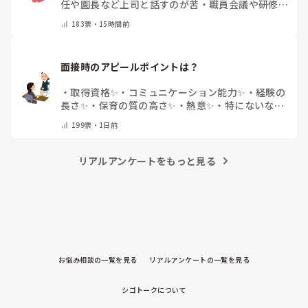
任や園長など上司と話すのが苦
・
職員会議や研修場
面で話すのが苦
・
話すことは苦痛じゃない♡
・
その
183
票・
15時間前
他(コメントで教えてください)
面接時のアピールポイントは？
・
取得資格✨
・
コミュニケーション能力✨
・
経験の
長さ✨
・
保育の質の高さ✨
・
熱意✨
・
特にないな
・
その他(コメントで教えて下さい)
199
票・
1日前
リアルアンケートをもっと見る
お悩み相談の一覧を見る
リアルアンケートの一覧を見る
シゴトークについて