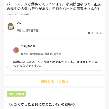
パートで、夕方勤務で入っています。小規模園なので、正規
の先生の人数も限りがあり、午前もパートの保育士さんが1
人いたのですが、辞められて配置的にはギリギリで回されて
パート
保育士
おり、正規の先生の休みが取りにくい状態です。

私自身、他にダブルワークもせず、午前、自分の家の用事だ
りん
けで特に忙しくもないので、もともと、100名を超える保育
保育士, 認可保育園
園でフリーをしていたこともあり、午前保育も業務的には大
7
・
6日前
変なので毎日は体力的には辛いですが、さほど苦にはなりま
せん。

工房_森の苺
上のような状況だと、皆さんなら、午前保育、手伝います
保育士, 幼稚園教諭, 看護師, 保育園
か？

園長からは、この日、大丈夫とか聞かれたりします。が、辛
無理にならない、というのか絶対条件ですね。身体壊したら元
ければ大丈夫だからとも言われます。正規の先生の体力の方
も子もないですやん。
も心配です。

新しく採用が決まるまで、どうしようかと思ってます。
回答をもっと見る
保育・お仕事
「大きくなったら何になりたい?」の返答♡