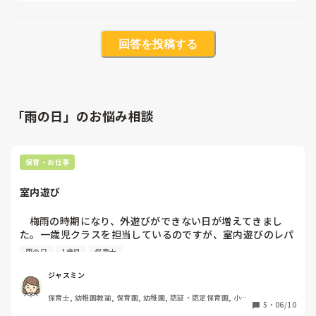
回答を投稿する
「雨の日」のお悩み相談
保育・お仕事
室内遊び
    梅雨の時期になり、外遊びができない日が増えてきまし
た。一歳児クラスを担当しているのですが、室内遊びのレパ
ートリーが少なくなってきて悩んでいます。一歳児でも楽し
雨の日
1歳児
保育士
めるおすすめの室内遊びや活動があれば教えてください。
ジャスミン
保育士, 幼稚園教諭, 保育園, 幼稚園, 認証・認定保育園, 小規
5
・
06/10
模認可保育園