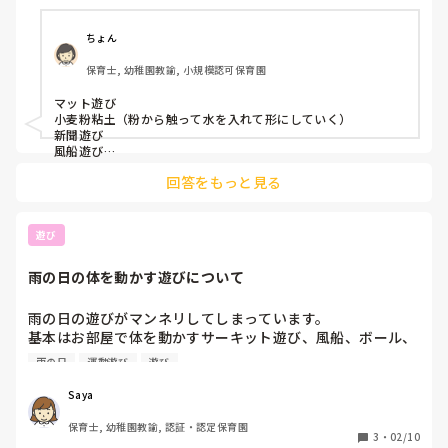
ちょん
保育士, 幼稚園教諭, 小規模認可保育園
マット遊び　

小麦粉粘土（粉から触って水を入れて形にしていく）

新聞遊び

風船遊び

楽器遊び

回答をもっと見る
などはどうでしょうか？　

遊び
雨の日の体を動かす遊びについて
雨の日の遊びがマンネリしてしまっています。

基本はお部屋で体を動かすサーキット遊び、風船、ボール、
ダンスをしていますが、ホール等広い部屋がないので思う存
雨の日
運動遊び
遊び
分は体を動かすことはできていないように思います。

Saya
みなさんは雨の日はどんな遊びをされていますか？
保育士, 幼稚園教諭, 認証・認定保育園
3
・
02/10