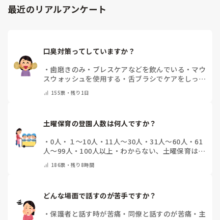
最近のリアルアンケート
口臭対策ってしていますか？
・
歯磨きのみ
・
ブレスケアなどを飲んでいる
・
マウ
スウォッシュを使用する
・
舌ブラシでケアをしっか
りする
・
フリスクをかじる
・
気にしたことない
・
そ
155
票・
残り1日
の他(コメントで教えて下さい)
土曜保育の登園人数は何人ですか？
・
0人
・
１～10人
・
11人～30人
・
31人～60人
・
61
人～99人
・
100人以上
・
わからない、土曜保育はな
い
・
その他(コメントで教えて下さい)
186
票・
残り8時間
どんな場面で話すのが苦手ですか？
・
保護者と話す時が苦痛
・
同僚と話すのが苦痛
・
主