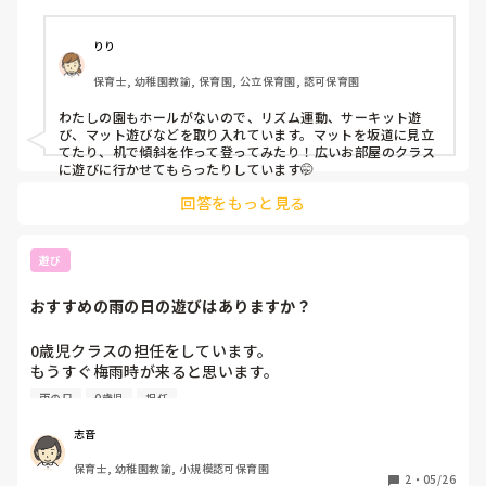
りり
保育士, 幼稚園教諭, 保育園, 公立保育園, 認可保育園
わたしの園もホールがないので、リズム運動、サーキット遊
び、マット遊びなどを取り入れています。マットを坂道に見立
てたり、机で傾斜を作って登ってみたり！広いお部屋のクラス
に遊びに行かせてもらったりしています🤭
回答をもっと見る
遊び
おすすめの雨の日の遊びはありますか？
0歳児クラスの担任をしています。

もうすぐ梅雨時が来ると思います。

そこで、皆さんは雨の日にどんな遊びをしていますか？もし
雨の日
0歳児
担任
よければおすすめの雨の日の遊びを教えていただきたいで
す。よろしくお願いします。
志音
保育士, 幼稚園教諭, 小規模認可保育園
2
・
05/26