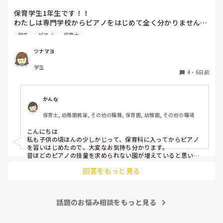
保育学生1年生です！！

わたしは専門学校からピアノをはじめて全く分かりません…

ピアノはとりあえず弾きまくれ！と言われましたがいまいち
学生
ピアノ
保育士
家でも練習する気になりません…ピアノ弾け無さすぎて友達
にもこんな苦戦してる人はじめて見たと言われる始末です🥲︎

ツナマヨ
保育士になって弾かなきゃいけないと考えるだけでゾッとし
学生
ます😭

4
・
6日前
ピアノ苦手な方いますか、？後先のことを考えるととても不
安です、
かんな
保育士, 幼稚園教諭, その他の職種, 保育園, 幼稚園, その他の職場
こんにちは

私も子供の頃ほんの少しかじって、保育科に入ってからピアノ
を習いはじめたので、大変なお気持ち分かります。

昔ほどのピアノの技量を求められない園が増えていると思いま
す。

回答をもっと見る
人前で弾くのも回数をこなすしかないかもです(^_^;)

ピアノは練習あるのみだと思うので、無理なくがんばってくだ
さいね！
話題のお悩み相談をもっと見る