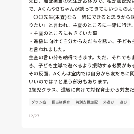
先日、加配担当の先生がお休みで、私が加配児
で、AくんやBちゃんが誘ってきてもいつものよ
「〇〇先生(主査)なら一緒にできると思うから
りたい」と言われ。主査のところに一緒に行き、
・主査のところにもきていた事　

・進級に向けて自分から友だちを誘い、子ども
と言われました。

主査の言い分も納得できます。ただ、それでも
き、子ども主導で遊べるよう援助する必要がある
その反面、Aくんは室内では自分から友だちに
いいのでは？と思う部分もあります。

2歳児クラス、進級に向けて対保育士から対友
ダウン症
担当制保育
特別支援加配
外遊び
遊び
12/27