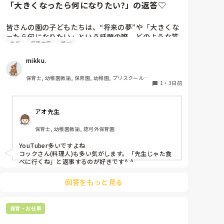
「大きくなったら何になりたい?」の返答♡
皆さんの園の子どもたちは、“将来の夢”や「大きくな
ったら何になりたい」という話題の際、どのような答
主任
保育内容
遊び
えが返ってきますか⁇

mikku.
「ほいくえんのせんせい！」「ようちえんのせんせ
い！」と言ってくれる女児もたくさんいてなんだか嬉
保育士, 幼稚園教諭, 保育園, 幼稚園, プリスクール・
しくなります♪

1
・
3日前
幼児教室
最近の子どもたちの「大きくなったら」事情を知りた
アオ先生
いです＾＾
保育士, 幼稚園教諭, 認可外保育園
YouTuber多いですよね

コックさん(料理人)も多い気がします。「先生じゃた食
べに行くね」と返事するのが好きです^ ^
回答をもっと見る
保育・お仕事