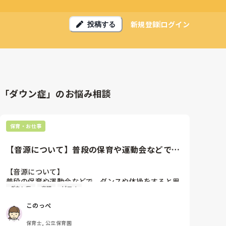
新規登録
ログイン
投稿する
「ダウン症」のお悩み相談
保育・お仕事
【音源について】普段の保育や運動会などで、
ダンスや体操をすると思うので...
【音源について】

普段の保育や運動会などで、ダンスや体操をすると思
ダウン症
楽譜
ピアノ
うのですが、皆さん音源はどのようにしてますか？

CDが多いと思うのですが、私の園にあるのは古いのが
このっぺ
多かったのと、他の先生の私物のものが多く…私も少
しは買ったのがあるのですが、アルバムだと結構高く
保育士, 公立保育園