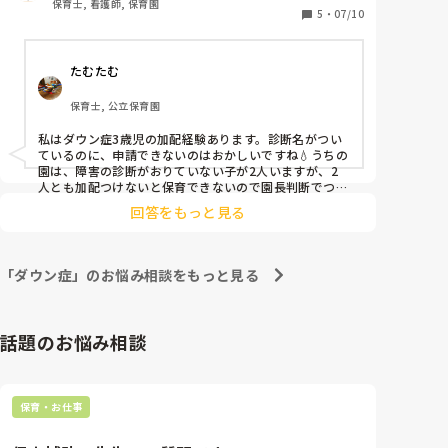
保育士, 看護師, 保育園
5
・
07/10
たむたむ
保育士, 公立保育園
私はダウン症3歳児の加配経験あります。診断名がつい
ているのに、申請できないのはおかしいですね💧うちの
園は、障害の診断がおりていない子が2人いますが、2
人とも加配つけないと保育できないので園長判断でつい
ていますよ。
回答をもっと見る
「ダウン症」のお悩み相談をもっと見る
話題のお悩み相談
保育・お仕事