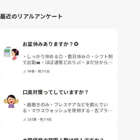
最近のリアルアンケート
お盆休みありますか？🌻
・
しっかり休める😊
・
数日休み🌻
・
シフト制
で出勤💼
・
ほぼ通常どおり👶
・
まだ分からな
い🤔
・
その他(コメントで教えてください)
94
票・
残り5日
口臭対策ってしていますか？
・
歯磨きのみ
・
ブレスケアなどを飲んでい
る
・
マウスウォッシュを使用する
・
舌ブラシ
でケアをしっかりする
・
フリスクをかじる
・
163
票・
残り4日
気にしたことない
・
その他(コメントで教え
て下さい)
土曜保育の登園人数は何人ですか？