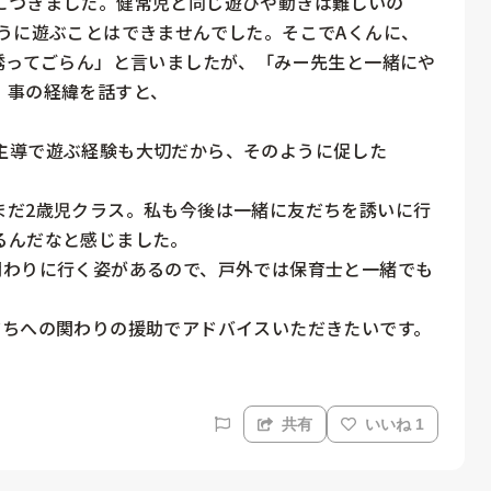
につきました。健常児と同じ遊びや動きは難しいの
うに遊ぶことはできませんでした。そこでAくんに、
誘ってごらん」と言いましたが、「みー先生と一緒にや
事の経緯を話すと、

主導で遊ぶ経験も大切だから、そのように促した

まだ2歳児クラス。私も今後は一緒に友だちを誘いに行
んだなと感じました。

関わりに行く姿があるので、戸外では保育士と一緒でも
だちへの関わりの援助でアドバイスいただきたいです。
共有
いいね 1