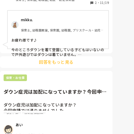
2
・
11/19
mikku.
保育士, 幼稚園教諭, 保育園, 幼稚園, プリスクール・幼児教
室
お疲れ様です♪

今のところダウンを着て登園している子どもはいないの
で戸外遊びではダウンは着ていません。

回答をもっと見る
ファーベストやフリース、ブルゾンなど軽めのライトア
ウターなどを着て登園してきているので、寒い場合は各
自着用するように声かけしています。（幼稚園年長児）

保育・お仕事
園指定の体操服が割と分厚めな素材なので、温かい日は
戸外での体育指導の時間はアウターは気温によって着て
ダウン症児は加配になっていますか？今回申請
いないこともあります♪

では通りませんでした。年齢や...
少しずつ寒くなってきたので衣服の調整には充分に配慮
ダウン症児は加配になっていますか？

していきたいですね＾＾
今回申請では通りませんでした。

ダウン症
特別支援加配
年齢や障がいの程度にもよるのですが、皆さんのとこ
ろはどうですか？
あい