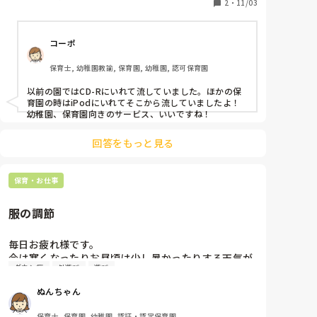
てあまり枚数は買えず…コピーとかもイマイチよくわ
2
・
11/03
からないのでしてません。私物でBluetoothスピーカ
ーがあるので、Amazonミュージックでダウンロード
コーポ
したものを流したりすることもあるのですが、ダウン
ロードできる種類も少ないので…

保育士, 幼稚園教諭, 保育園, 幼稚園, 認可保育園
個人的には、月額500円とかで、幼稚園、保育園向け
以前の園ではCD-Rにいれて流していました。ほかの保
の曲聴き放題サービスとかあったらいいなーとか思い
育園の時はiPodにいれてそこから流していましたよ！

幼稚園、保育園向きのサービス、いいですね！
回答をもっと見る
保育・お仕事
服の調節
毎日お疲れ様です。

今は寒くなったりお昼頃は少し暑かったりする天気が
ダウン症
外遊び
遊び
続いていますが、子どもたちの服の調節はどのように
されていますか？

ぬんちゃん
戸外遊びをする際はダウン着てますか？？
保育士, 保育園, 幼稚園, 認証・認定保育園