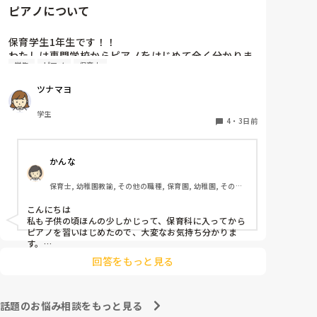
ピアノについて
保育学生1年生です！！

わたしは専門学校からピアノをはじめて全く分かりま
学生
ピアノ
保育士
せん…

ピアノはとりあえず弾きまくれ！と言われましたがい
ツナマヨ
まいち家でも練習する気になりません…ピアノ弾け無
さすぎて友達にもこんな苦戦してる人はじめて見たと
学生
言われる始末です🥲︎

4
・
3日前
保育士になって弾かなきゃいけないと考えるだけでゾ
ッとします😭

かんな
ピアノ苦手な方いますか、？後先のことを考えるとと
ても不安です、
保育士, 幼稚園教諭, その他の職種, 保育園, 幼稚園, その他
の職場
こんにちは

私も子供の頃ほんの少しかじって、保育科に入ってから
ピアノを習いはじめたので、大変なお気持ち分かりま
す。

昔ほどのピアノの技量を求められない園が増えていると
回答をもっと見る
思います。

人前で弾くのも回数をこなすしかないかもです(^_^;)

ピアノは練習あるのみだと思うので、無理なくがんばっ
話題のお悩み相談をもっと見る
てくださいね！