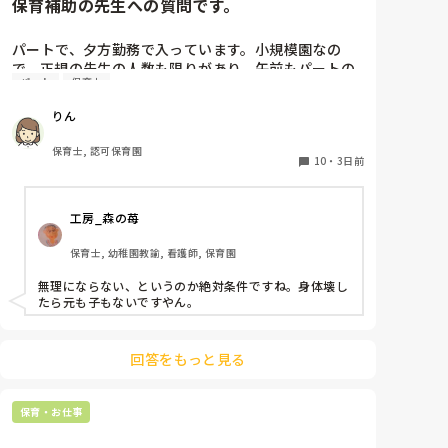
保育補助の先生への質問です。
パートで、夕方勤務で入っています。小規模園なの
で、正規の先生の人数も限りがあり、午前もパートの
パート
保育士
保育士さんが1人いたのですが、辞められて配置的に
はギリギリで回されており、正規の先生の休みが取り
りん
にくい状態です。

私自身、他にダブルワークもせず、午前、自分の家の
保育士, 認可保育園
用事だけで特に忙しくもないので、もともと、100名
10
・
3日前
を超える保育園でフリーをしていたこともあり、午前
保育も業務的には大変なので毎日は体力的には辛いで
工房_森の苺
すが、さほど苦にはなりません。

保育士, 幼稚園教諭, 看護師, 保育園
上のような状況だと、皆さんなら、午前保育、手伝い
ますか？

無理にならない、というのか絶対条件ですね。身体壊し
園長からは、この日、大丈夫とか聞かれたりします。
たら元も子もないですやん。
が、辛ければ大丈夫だからとも言われます。正規の先
生の体力の方も心配です。

新しく採用が決まるまで、どうしようかと思ってま
回答をもっと見る
す。
保育・お仕事