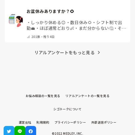
お盆休みありますか？🌻
・
しっかり休める😊
・
数日休み🌻
・
シフト制で出
勤💼
・
ほぼ通常どおり👶
・
まだ分からない🤔
・
その
他(コメントで教えてください)
201
票・
残り4日
リアルアンケートをもっと見る
お悩み相談の一覧を見る
リアルアンケートの一覧を見る
シゴトークについて
運営会社
利用規約
プライバシーポリシー
外部送信ポリシー
©2022 MEDLEY, INC.