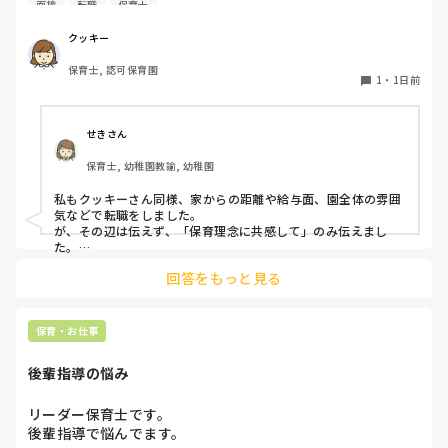
面接
転職
保育士
なのでしょうか？

私自身、園の雰囲気とか園の規模、保育内容は勘案しますが
クッキー
正直なところ、家から通いやすいか、給与はどうか…という
保育士, 認可保育園
ところに重きを置いています

1
・
1日前
もちろんそんなことは話せませんが

皆さんは、志望動機をどのように答えていますか？また、本
音はどうですか？
せきさん
保育士, 幼稚園教諭, 幼稚園
私もクッキーさん同様、家からの距離や給与面、園全体の雰囲
気などで転職をしました。

が、その辺は伝えず、「保育理念に共感して」のみ伝えまし
た。

あとは、自分の長所や得意なことが活かせそうだと感じたと伝
回答をもっと見る
保育・お仕事
後輩指導の悩み
リーダー保育士です。

後輩指導で悩んでます。
