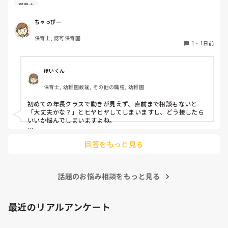
初めて年長を持つ後輩がいますが

保育士
初めての割にわからないことを聞きにこなかったり、聞かな
いで様子見てると直前になるまで何もアクションがなかった
ちゃっぴー
り

保育士, 認可保育園
他の職員に聞いてる様子もなくて

1
・
1日前
もう何考えてるんだかさっぱりです。

よほど自分に聞きづらいのか、聞く必要性さえ感じないの
ほいくん
か、もうよくわからないです。

保育士, 幼稚園教諭, その他の職種, 幼稚園
対応にも悩みます。
初めての年長クラスで動きが見えず、直前まで相談もないと
「大丈夫かな？」とヒヤヒヤしてしまいますし、どう接したら
いいか悩んでしまいますよね。

後輩側は「何が分からないかも分からない状態」だったり、
回答をもっと見る
「こんなこと聞いたら迷惑かな」と抱え込んでいるケースがと
ても多いです。

待つスタイルから一歩踏み出して、リーダー側から「〇〇の
話題のお悩み相談をもっと見る
件、どこまで進んだ？」「困ってることない？」と具体的に声
をかけて進捗を確認する仕組みを作ってみてください。

「毎日夕方に5分だけ進捗確認の時間を取る」などルール化し
最近のリアルアンケート
てしまうと、後輩も質問しやすくなりますよ。一人で抱え込ま
ず、声をかけやすい雰囲気作りから試してみてくださいね。