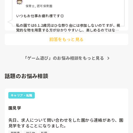
保育士, 認可保育園
いつもお仕事お疲れ様です😊

私の園では0.1.2歳児はひな祭り会には参加しないのですが、視
覚的な物を用意する方が分かりやすいし、楽しめるのではない
かと思いました☺️

回答をもっと見る
ひな祭りの歌に合わせたペープサートを作ったり、由来を紹介
するのもペープサートや、パネル的な物を用意してはどうでし
ょうか？
「ゲーム遊び」のお悩み相談をもっと見る
話題のお悩み相談
キャリア・転職
園見学
先日、求人について問い合わせをした園から連絡があり、園
見学をすることになりました。

私としては求人に応募したという認識ですが、『園見学をご
履歴書
持ち物
転職