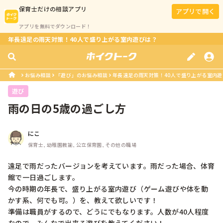
保育士
だけの相談アプリ
アプリで開く
アプリを無料でダウンロード！
年長遠足の雨天対策！40人で盛り上がる室内遊びは？
お悩み相談
「遊び」のお悩み相談
年長遠足の雨天対策！40人で盛り上がる室内遊
遊び
雨の日の5歳の過ごし方
にこ
保育士, 幼稚園教諭, 公立保育園, その他の職場
遠足で雨だったバージョンを考えています。雨だった場合、体育
館で一日過ごします。

今の時期の年長で、盛り上がる室内遊び（ゲーム遊びや体を動
かす系、何でも可。）を、教えて欲しいです！

準備は職員がするので、どうにでもなります。人数が40人程度