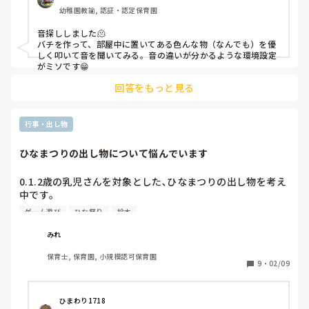
幼稚園教諭, 認証・認定保育園
音探ししました🫠

バチを作って、部屋中に置いてある色んな物（なんでも）を優
しく叩いて音を聞いてみる。音の違いが分かるような環境設定
がミソです😁
回答をもっと見る
行事・出し物
ひなまつりの出し物について悩んでいます
0.1.2歳の乳児さんを対象とした､ひなまつりの出し物を考え
中です｡

由来の説明も簡単にしたいとは思っているのですが､どう工
ゲーム遊び
ひな祭り
絵本
夫しようかも考え中です｡

子ども達が一緒に参加できるゲーム遊びや､おすすめの絵本
みれ
があれば教えて頂きたいです!

保育士, 保育園, 小規模認可保育園
皆さんの園ではどのような出し物されますか?
9
・
02/09
ひまわり1718