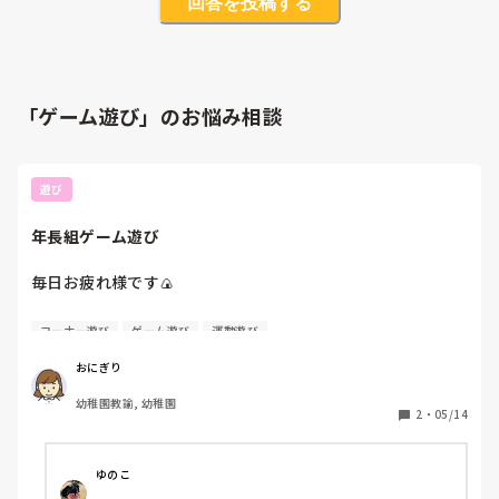
回答を投稿する
「ゲーム遊び」のお悩み相談
遊び
年長組ゲーム遊び
毎日お疲れ様です🍙

今年度は年長組の担任になりました。

コーナー遊び
ゲーム遊び
運動遊び
ルールの理解を少しずつできるようになって欲しい。勝ち負
けの面白さを知って欲しいと思います。

おにぎり
何か楽しいゲーム遊びや勝ち負けの面白さを知れるゲームが
幼稚園教諭, 幼稚園
あれば教えて欲しいです🥹

2
・
05/14
また朝のコーナー遊びに力をいれてる園なので、何か面白い
すごろくやカードゲームなど机上遊びのネタをください😭
ゆのこ