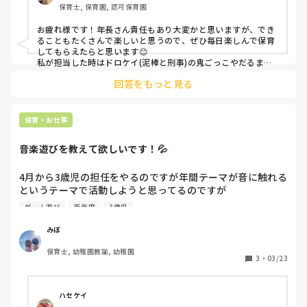
保育士, 保育園, 認可保育園
お疲れ様です！年長さん責任もあり大変かと思いますが、でき
ることもたくさんで楽しいと思うので、ぜひ毎日楽しんで保育
してもらえたらと思います😊

私が担当した時はドロケイ(泥棒と刑事)の鬼ごっこやだるまさ
んが転んだが人気だったような気がします☺️

回答をもっと見る
あとはカルタをみんなで作って遊ぶのも楽しかったですよ☺️頭
文字だけつけたカードを作ってそれぞれイラストと読み札を作
ってもらって、そのクラスでオリジナルのカルタを作っていま
した♪
保育・お仕事
音楽遊びを教えて欲しいです！💦
4月から3歳児の担任をやるのですが年間テーマが音に触れる
というテーマで活動しようと思ってるのですが

3歳児でも楽しめる音楽遊びやゲーム遊びってどんな物があ
ゲーム遊び
新年度
3歳児
るか教えて欲しいです！

みぼ
今のところ予定ではストップゲームや猛獣狩りゲーム、手作
保育士, 幼稚園教諭, 幼稚園
り楽器を作ろうと考えてます。いい案教えて欲しいです！
3
・
03/23
ハセケイ