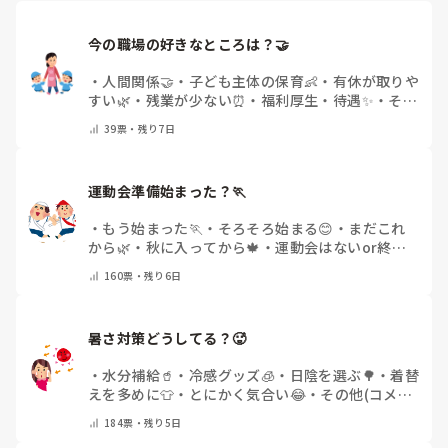
今の職場の好きなところは？🤝 
・
人間関係🤝
・
子ども主体の保育👶
・
有休が取りや
すい🌿
・
残業が少ない⏰
・
福利厚生・待遇✨
・
その
他(コメントで教えてください)
39
票・
残り7日
運動会準備始まった？🏃
・
もう始まった🏃
・
そろそろ始まる😊
・
まだこれ
から🌿
・
秋に入ってから🍁
・
運動会はないor終わ
った✨
・
その他(コメントで教えてください)
160
票・
残り6日
暑さ対策どうしてる？🥵
・
水分補給🥤
・
冷感グッズ🧊
・
日陰を選ぶ🌳
・
着替
えを多めに👕
・
とにかく気合い😂
・
その他(コメン
トで教えてください)
184
票・
残り5日