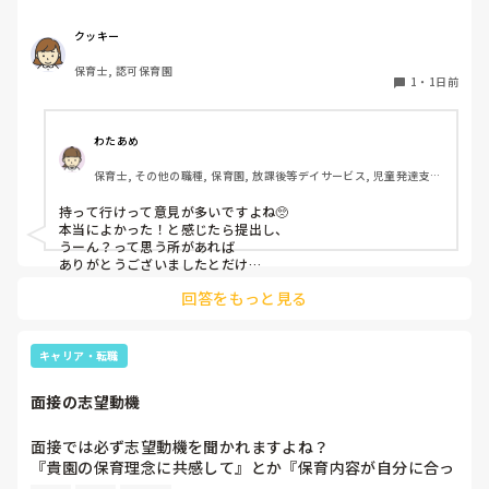
案内させていただきたいです』とのことで持ち物について質
問しましたが、見学なので特にありませんとのこと

クッキー
保育士, 認可保育園
このような場合は本当に見学だけで終了なのでしょうか？

1
・
1日前
それとも、やはり履歴書や職務経歴書を持参した方が良いの
でしょうか？
わたあめ
保育士, その他の職種, 保育園, 放課後等デイサービス, 児童発達支援
施設
持って行けって意見が多いですよね🥺

本当によかった！と感じたら提出し、

うーん？って思う所があれば

ありがとうございましたとだけ

伝えて個人情報の履歴書は渡さず帰ります🥺！

回答をもっと見る
一応、持参の準備だけはしときます！

キャリア・転職
面接の志望動機
面接では必ず志望動機を聞かれますよね？

『貴園の保育理念に共感して』とか『保育内容が自分に合っ
てると思いました』等々が多いかと思いますが、実際はどう