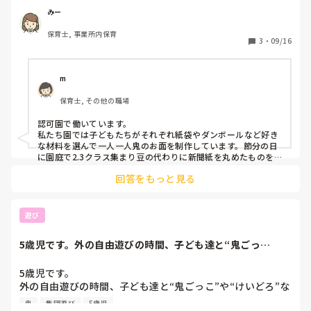
今の時代、そのような考えもあるとも思うし、伝統的な行事
みー
なのになぁと思う気持ちもあるし…

保育士, 事業所内保育
皆さんの園では、どのような考えでどのような節分を行いま
3
・
09/16
したか？教えていただけると助かります！
m
保育士, その他の職場
認可園で働いています。

私たち園では子どもたちがそれぞれ紙袋やダンボールなど好き
な材料を選んで一人一人鬼のお面を制作しています。節分の日
に園庭で2.3クラス集まり豆の代わりに新聞紙を丸めたものを
皆でおにわそとふくわうちと言いながら楽しんでいます。

回答をもっと見る
保育者達も鬼になりますがあまり怖くないようにやってと言わ
れています。優しくてあまり怖くない鬼に変身して園庭へ登場
しています。
遊び
5歳児です。外の自由遊びの時間、子ども達と“鬼ごっ
こ”や“けいどろ”な...
5歳児です。

外の自由遊びの時間、子ども達と“鬼ごっこ”や“けいどろ”な
ど、子ども発信で数人が集まり集団遊びをよくしています。

鬼
集団遊び
5歳児