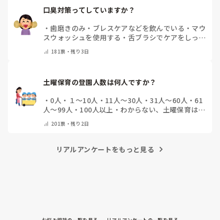
口臭対策ってしていますか？
・
歯磨きのみ
・
ブレスケアなどを飲んでいる
・
マウ
スウォッシュを使用する
・
舌ブラシでケアをしっか
りする
・
フリスクをかじる
・
気にしたことない
・
そ
181
票・
残り3日
の他(コメントで教えて下さい)
土曜保育の登園人数は何人ですか？
・
0人
・
１～10人
・
11人～30人
・
31人～60人
・
61
人～99人
・
100人以上
・
わからない、土曜保育はな
い
・
その他(コメントで教えて下さい)
201
票・
残り2日
リアルアンケートをもっと見る
お悩み相談の一覧を見る
リアルアンケートの一覧を見る