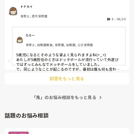
先生も入ってと言うので、仲間に入るのですが、

トナカイ
•鬼にタッチされると、後までひきづって暗くなってしまう

保育士, 認可保育園
•不利な状況になると「今は休憩！」と逃げる

6
・
06/30
•負けそうになると途中で辞めてしまう。

などの姿が出てくる時があります。

たろー
保育士, 幼稚園教諭, 保育園, 幼稚園, 公立保育園
運動神経がよく、勝ち負けに対するこだわりの強い子達が主
にそうなります。

5歳児になるとそのような姿よく見られますよね(>_<)

まだまだ負けを受け入れるのが難しいようです。

あたしが5歳担任のときはドッチボールが流行っていて外遊び
ではずっとみんなでドッチボールをしていました。

このような子どもへの対応、皆さんはどうしていますか？

で、同じようなことが起こるのですが、最初は誰も何も言わな
いけど、だんだんと「途中で辞めるのズルくない？」って子ど
回答をもっと見る
もから声が出たので、みんなでするときのドッチボールのルー
ルを決めました。

・一度入ったらゲームが一旦終わるまでやる

・どうしても抜けたいときは全員に聞いてから抜ける

「鬼」のお悩み相談をもっと見る
・当たったからと言ってゲームが終わるわけではない

などなどを話し合った記憶にあります。

「勝っても負けても楽しい！負けるから勝った時が嬉し
い！！」ということをずーっと伝えてきました。

話題のお悩み相談
なかなか難しいと思いますが、年長ならではの悩み、子ども達
が成長できるよう心を支えてあげたいですね♡