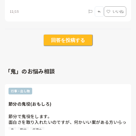
12/15
いいね
回答を投稿する
「鬼」のお悩み相談
行事・出し物
節分の鬼役(おもしろ)
節分で鬼役をします。

面白さを取り入れたいのですが、何かいい案がある方いらっ
しゃいませんか??

鬼
節分
保育士
過去には、金棒の代わりにキラキラ光るステッキをもって登