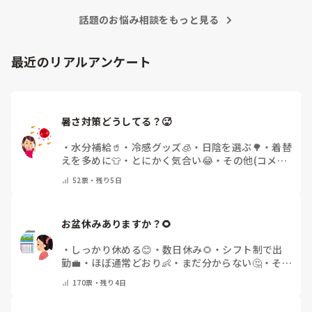
話題のお悩み相談をもっと見る
最近のリアルアンケート
暑さ対策どうしてる？🥵
・
水分補給🥤
・
冷感グッズ🧊
・
日陰を選ぶ🌳
・
着替
えを多めに👕
・
とにかく気合い😂
・
その他(コメン
トで教えてください)
52
票・
残り5日
お盆休みありますか？🌻
・
しっかり休める😊
・
数日休み🌻
・
シフト制で出
勤💼
・
ほぼ通常どおり👶
・
まだ分からない🤔
・
その
他(コメントで教えてください)
170
票・
残り4日