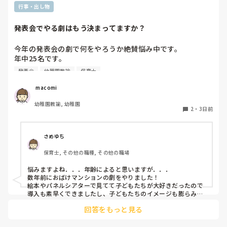
行事・出し物
発表会でやる劇はもう決まってますか？
今年の発表会の劇で何をやろうか絶賛悩み中です。

年中25名です。

過去に「これは子どもたちも楽しんで大成功だった！」「観
発表会
幼稚園教諭
保育士
客の保護者にも好評だった！」という劇の演目があれば、ぜ
ひ教えてほしいです！

 macomi
幼稚園教諭, 幼稚園
2
・
3日前
さめゆち
保育士, その他の職種, その他の職場
悩みますよね．．．年齢によると思いますが．．．

数年前におばけマンションの劇をやりました！

絵本やパネルシアターで見てて子どもたちが大好きだったので
導入も素早くできましたし、子どもたちのイメージも膨らみや
すく自分たちでセリフをどんどん覚えて練習も本番も楽しんで
回答をもっと見る
ました！

もし参考になれば．．．