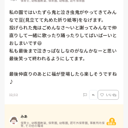
保育士, 幼稚園教諭, 保育園, 幼稚園, 認可保育園
私の園ではいたずら鬼と泣き虫鬼がやってきてみん
なで豆(見立てて丸めた折り紙等)をなげます。

投げられた鬼はごめんなさ～いと謝ってみんなで仲
直りして一緒に歌ったり踊ったりしてばいばーいと
おしまいです😆

私も最後まで泣きっぱなしなのがなんかなーと思い
最後笑って終われるようにしてます。

最後仲直りのあとに福が登場したら楽しそうですね
♪
12/12
いいね
みあ
保育士, 幼稚園教諭, 保育園, 幼稚園, 認可外保育園, 事業所内保
質問主
育, その他の職場