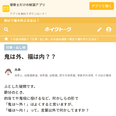
保育士
だけの相談アプリ
アプリで開く
アプリを無料でダウンロード！
節分で福を呼ぶ方法は？
お悩み相談
「行事・出し物」のお悩み相談
節分で福を呼ぶ方法は？
行事・出し物
鬼は外、福は内？？
みあ
保育士, 幼稚園教諭, 保育園, 幼稚園, 認可外保育園, 事業所内保育, その他の職場
ふとした疑問です。

節分のとき、

的当てや鬼役に投げるなど、何かしらの形で

「鬼は〜外！」はよくすると思いますが、

「福は〜内！」って、言葉以外で何かしてますか？
