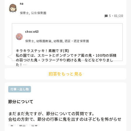
場した鬼や、三輪車に乗って来た鬼などがありました。何か
na
いい案がある方教えてください🙇‍♀️
保育士, 公立保育園
5
・
01/20
choco63
保育士, 幼稚園教諭, 幼稚園, 認証・認定保育園
キラキラステッキ！素敵です(笑)

私の園では、スカートとポンポンでチア風の鬼・100均の妖精
の羽つけた鬼・フラフープやり続ける鬼…などなどやりまし
た！

親しみも持てるしこちらも楽しいし一石二鳥ですね。次回は三
回答をもっと見る
輪車取り入れてみます！
行事・出し物
節分について
まだまだ先ですが、節分についての質問です。

会社の方針で、節分の行事に鬼を出すのは子どもを怖がらせ
る行為とし、虐待になるのではということで、今年から鬼が
鬼
節分
行事
登場しないことになりました。
