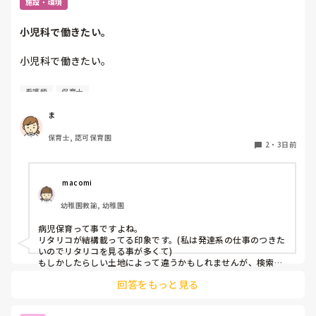
施設・環境
小児科で働きたい。
小児科で働きたい。

看護師
保育士
保育士2年目です。

今は保育園勤務ですが、

ま
本当は小児科で保育士として

保育士, 認可保育園
働きたいです。

2
・
3日前
しかし、地方なのかそのような求人が

ほぼなく、ホームページなどもチェック

 macomi
していますが見つかりません😭

幼稚園教諭, 幼稚園
もともと、看護師を目指していたのもあって、、

病児保育って事ですよね。

もちろん医療的なことができないのは

リタリコが結構載ってる印象です。(私は発達系の仕事のつきた
わかっていますが💦

いのでリタリコを見る事が多くて)

もしかしたらしい土地によって違うかもしれませんが、検索し
てみてください！
何かよい求人サイトなどがあれば

回答をもっと見る
教えてください。