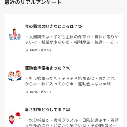
最近のリアルアンケート
今の職場の好きなところは？🤝 
・
人間関係🤝
・
子ども主体の保育👶
・
有休が取りや
すい🌿
・
残業が少ない⏰
・
福利厚生・待遇✨
・
その
他(コメントで教えてください)
146
票・
残り6日
運動会準備始まった？🏃
・
もう始まった🏃
・
そろそろ始まる😊
・
まだこれ
から🌿
・
秋に入ってから🍁
・
運動会はないor終わ
った✨
・
その他(コメントで教えてください)
182
票・
残り5日
暑さ対策どうしてる？🥵
・
水分補給🥤
・
冷感グッズ🧊
・
日陰を選ぶ🌳
・
着替
えを多めに👕
・
とにかく気合い😂
・
その他(コメン