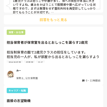
1歳児クラスは抱っこや中腰が多く、体への負担が本当に大き
乗り切ったら

いですよね。痛みをかばうことで股関節や膝へ広がっている状
週末には、左が痛みだし、これも痛み止めや湿布で抑えて仕
態ですので、まずは無理をせず整形外科を再受診してしっかり
事をしていたら、

診てもらうことが大切です。

現場復帰の際は、床での立ち座りを避けるために低い椅子を活
股関節、お尻、太もも、膝まで来はじめてしまいました。

回答をもっと見る
用したり、抱っこや重い作業は周囲の先生に相談して頼むよう
床から支えなしに立ち上がりにくくなり、痛みが走ります。

にしてください。今はご自身の体を最優先に、しっかり休んで
立ち続けると、腰や股関節にきます。

くださいね。
自転車通勤ですが、それも、膝や太ももに痛みが来始めまし
保育・お仕事
た。

担当保育者が保育室を出るとおしっこを漏らす2歳児
今は８月。

１週間休んでいます。

担当制保育の園で2歳児クラスの担任をしています。

担当児の一人が、私が部屋から出るとおしっこを漏らすよう
家でもやることはあります。

になりました。

日常生活すら支障をきたすほどになりました。

担当制保育
保育室
主任
その子はパンツで過ごしていて、排尿間隔も空いています。
4月から私への執着が強かったのですが、特に寝かしつけの
椅子に座って作業をすれば？

みー
時に私がそばに行かないと繰り返し大きい声で呼んだり私が
と、園で言われました。

保育士, 公立保育園
寝かしつけしている子にちょっかいを出したり、何回もトイ
なので、子ども椅子程度の高さの踏み台に座って、試してみ
0
・
11時間前
レに行きたいと言っていました。行ったところで出ないこと
ました。

もしばしば… 

キャリア・転職
パンツで寝れる子が増えてきて、寝かしつけの時にトイレに
ただじっと座っていても、5分も座ればお尻に痛みがきま
行きたい子が時差でいるのですが、私がその対応で外に出よ
す。

面接の志望動機
うとするとその子も行きたがります。

この高さの作業だと意外に、

しかし寝かしつけに入る前にトイレでしっかり排尿している