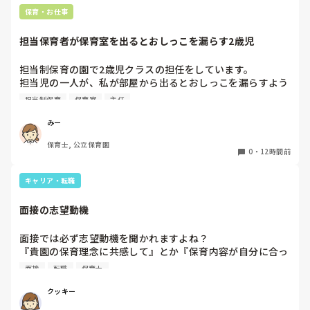
自転車通勤ですが、それも、膝や太ももに痛みが来始めまし
保育・お仕事
た。

担当保育者が保育室を出るとおしっこを漏らす2歳児
今は８月。

１週間休んでいます。

担当制保育の園で2歳児クラスの担任をしています。

担当児の一人が、私が部屋から出るとおしっこを漏らすよう
家でもやることはあります。

になりました。

日常生活すら支障をきたすほどになりました。

担当制保育
保育室
主任
その子はパンツで過ごしていて、排尿間隔も空いています。
4月から私への執着が強かったのですが、特に寝かしつけの
椅子に座って作業をすれば？

みー
時に私がそばに行かないと繰り返し大きい声で呼んだり私が
と、園で言われました。

保育士, 公立保育園
寝かしつけしている子にちょっかいを出したり、何回もトイ
なので、子ども椅子程度の高さの踏み台に座って、試してみ
0
・
12時間前
レに行きたいと言っていました。行ったところで出ないこと
ました。

もしばしば… 

キャリア・転職
パンツで寝れる子が増えてきて、寝かしつけの時にトイレに
ただじっと座っていても、5分も座ればお尻に痛みがきま
行きたい子が時差でいるのですが、私がその対応で外に出よ
す。

面接の志望動機
うとするとその子も行きたがります。

この高さの作業だと意外に、

しかし寝かしつけに入る前にトイレでしっかり排尿している
体をひねる、少し立ち上がる、体を折りたたむような姿勢に
面接では必ず志望動機を聞かれますよね？

ので、その子には待っててねといい外に出ていました。今日
なること多いことに気づきました。

『貴園の保育理念に共感して』とか『保育内容が自分に合っ
はそれで2回漏らしています。

その度にあちらこちらに痛みが来て

てると思いました』等々が多いかと思いますが、実際はどう
2回目は私は見ていないのですが、かなり微量だったそう
立ち上がる時には、膝や太ももが固まり痛みが……

面接
転職
保育士
なのでしょうか？

で、クラスのリーダーの先生から絞り出して注意を引こうと
私自身、園の雰囲気とか園の規模、保育内容は勘案しますが
しているように見えると言われました。

クッキー
正直なところ、家から通いやすいか、給与はどうか…という
日頃からそのことの関わりはしっかり持てるように意識はし
腰痛、膝痛お持ちの方は、どの程度の痛みで働かれているの