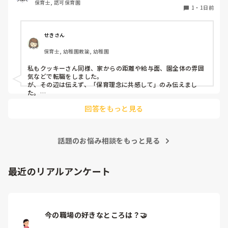
保育士, 認可保育園
ところに重きを置いています

ていますが…

でしょうか。

1
・
1日前
もちろんそんなことは話せませんが

今後どのように関わっていけばいいのか悩んでいます。

皆さんは、志望動機をどのように答えていますか？また、本
痛みには強い方と思っていました。

音はどうですか？
せきさん
出産等で、幾度か開腹手術をしましたが、翌日には歩けまし
たし…

保育士, 幼稚園教諭, 幼稚園
今回は、今少し治まっている痛みがぶり返したどうしようと
私もクッキーさん同様、家からの距離や給与面、園全体の雰囲
いう思いもあり、ちょっと無理かも…と思い始めています。

気などで転職をしました。

が、その辺は伝えず、「保育理念に共感して」のみ伝えまし
た。

まだ急性期ということと、昔、夫が腰を痛めてすぐに整骨院
あとは、自分の長所や得意なことが活かせそうだと感じたと伝
に行ってより酷くなって帰ってきたことがあり、怖くて行け
回答をもっと見る
ていません。

話題のお悩み相談をもっと見る
最近のリアルアンケート
今の職場の好きなところは？🤝 