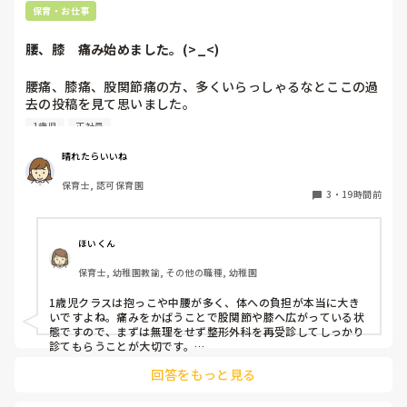
保育・お仕事
腰、膝　痛み始めました。(>_<)
腰痛、膝痛、股関節痛の方、多くいらっしゃるなとここの過
去の投稿を見て思いました。

1歳児
正社員
私は50代正社員1歳児担任です。

晴れたらいいね
という私も、２週間前、初めて腰痛になりました。

保育士, 認可保育園
右腰が痛くて、起き上がれない。

3
・
19時間前
ようやく起き上がっても、立てない。

ようやく立てたら、しゃがめない。

ほいくん
驚きました。

保育士, 幼稚園教諭, その他の職種, 幼稚園
通院して、コルセット、湿布、痛み止め、電気などで１週間
1歳児クラスは抱っこや中腰が多く、体への負担が本当に大き
乗り切ったら

いですよね。痛みをかばうことで股関節や膝へ広がっている状
週末には、左が痛みだし、これも痛み止めや湿布で抑えて仕
態ですので、まずは無理をせず整形外科を再受診してしっかり
事をしていたら、

診てもらうことが大切です。

現場復帰の際は、床での立ち座りを避けるために低い椅子を活
股関節、お尻、太もも、膝まで来はじめてしまいました。

回答をもっと見る
用したり、抱っこや重い作業は周囲の先生に相談して頼むよう
床から支えなしに立ち上がりにくくなり、痛みが走ります。

にしてください。今はご自身の体を最優先に、しっかり休んで
立ち続けると、腰や股関節にきます。

くださいね。