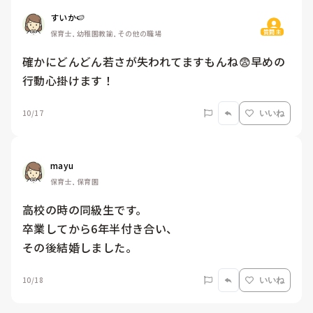
すいか🍉
質問主
保育士, 幼稚園教諭, その他の職場
確かにどんどん若さが失われてますもんね😨早めの
行動心掛けます！
10/17
いいね
mayu
保育士, 保育園
高校の時の同級生です。

卒業してから6年半付き合い、

その後結婚しました。
10/18
いいね