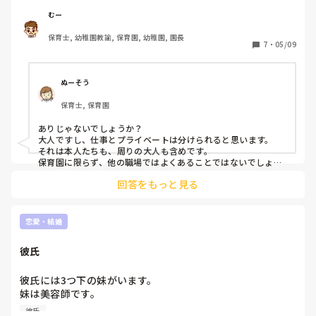
思っています。

ただ、本人たちが良くても、周りが知ったらなんとなくやり
むー
にくいのかな、と。それも踏まえて表向きは禁止した方が良
保育士, 幼稚園教諭, 保育園, 幼稚園, 園長
いのかな、とか考えています。

7
・
05/09
他の方の考えもぜひ教えてください。
ぬーそう
保育士, 保育園
ありじゃないでしょうか？

大人ですし、仕事とプライベートは分けられると思います。

それは本人たちも、周りの大人も含めです。

保育園に限らず、他の職場ではよくあることではないでしょう
か？
回答をもっと見る
恋愛・結婚
彼氏
彼氏には3つ下の妹がいます。

妹は美容師です。

彼氏は毎回妹の美容院へ行きます。

彼氏