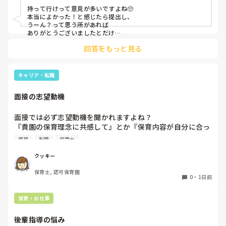
･自傷行為があるため、泣き始めたら先生1人近くにいるため
持って行けって意見が多いですよね🥺

先生1人取られる

本当によかった！と感じたら提出し、

･1度泣いたら抱っこしないと落ち着かないため抱っこするし
うーん？って思う所があれば

かない。

ありがとうございましたとだけ

伝えて個人情報の履歴書は渡さず帰ります🥺！

回答をもっと見る
Dくん

一応、持参の準備だけはしときます！

･じっとできない。1秒も座れない。

･部屋の中も外もずっと走り回っている。

キャリア・転職
･ずっと動き回っているため、おもちゃが多分人が持ってい
るものしか目に入ってなくてすぐ人のものをとり、トラブ
面接の志望動機
ル。

･切り替えできない

面接では必ず志望動機を聞かれますよね？

･言葉通じてない？目線合わない。怒られていると理解して
『貴園の保育理念に共感して』とか『保育内容が自分に合っ
いない。

てると思いました』等々が多いかと思いますが、実際はどう
･ずっと喋っている。

面接
転職
保育士
なのでしょうか？

私自身、園の雰囲気とか園の規模、保育内容は勘案しますが
クッキー
Eくん

正直なところ、家から通いやすいか、給与はどうか…という
･じっとできない。1秒も座れない。

保育士, 認可保育園
ところに重きを置いています

･部屋の中、ずっと走り回っている。外は砂場とかで遊ぶこ
0
・
1日前
もちろんそんなことは話せませんが

と多い。

皆さんは、志望動機をどのように答えていますか？また、本
･Dくんと仲が良く、トラブルにも良くなる。

保育・お仕事
音はどうですか？
･人のものが良く見え、人のものをとる。

･切り替えできない。「今なんの時間？」と聞くと「トイレ
後輩指導の悩み
の時間」「お部屋に入る時間」などわかっているが行動に移