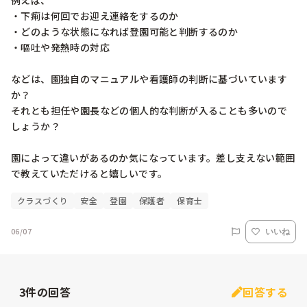
例えば、

・下痢は何回でお迎え連絡をするのか

・どのような状態になれば登園可能と判断するのか

・嘔吐や発熱時の対応

などは、園独自のマニュアルや看護師の判断に基づいています
か？

それとも担任や園長などの個人的な判断が入ることも多いので
しょうか？

園によって違いがあるのか気になっています。差し支えない範囲
で教えていただけると嬉しいです。
クラスづくり
安全
登園
保護者
保育士
06/07
いいね
3
件の回答
回答する