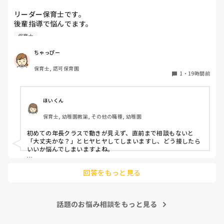
せず、すぐちがう行動をとる。

リーダー保育士です。

･言葉は通じているが、怒られているというのは理解してい
後輩指導で悩んでます。

ない。目線合わない。

初めて年長を持つ後輩がいますが

･ずっと喋っている。

保育士
初めての割にわからないことを聞きにこなかったり、聞かな
いで様子見てると直前になるまで何もアクションがなかった
ちゃっぴー
り

主にこの5人がすごく、

保育士, 認可保育園
他の職員に聞いてる様子もなくて

1
・
19時間前
もう何考えてるんだかさっぱりです。

その他にも、わがままな子や、上記の子達につられてしまう
子、言葉の通じていない子、マイペースすぎる子などたくさ
よほど自分に聞きづらいのか、聞く必要性さえ感じないの
ほいくん
んいます。

か、もうよくわからないです。

保育士, 幼稚園教諭, その他の職種, 幼稚園
正直、毎日保育できていません。

対応にも悩みます。
毎日、怪我させないようにするのに必死です。

初めての年長クラスで動きが見えず、直前まで相談もないと
「大丈夫かな？」とヒヤヒヤしてしまいますし、どう接したら
いいか悩んでしまいますよね。

園長や主任に相談しても、

「どうしようもないね。今できる範囲のことをして。」

後輩側は「何が分からないかも分からない状態」だったり、
「より良くなるようにはどうしたらいいか考えてみて」

回答をもっと見る
「こんなこと聞いたら迷惑かな」と抱え込んでいるケースがと
と言われます。

ても多いです。

待つスタイルから一歩踏み出して、リーダー側から「〇〇の
正直、どうしていいか分かりません。

話題のお悩み相談をもっと見る
件、どこまで進んだ？」「困ってることない？」と具体的に声
をかけて進捗を確認する仕組みを作ってみてください。

また、今のご時世無理強いされたら虐待、
