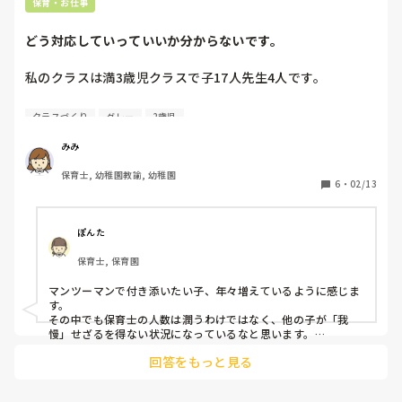
保育・お仕事
どう対応していっていいか分からないです。
私のクラスは満3歳児クラスで子17人先生4人です。

そして、色んな傾向がある子がたくさんいます。

クラスづくり
グレー
2歳児
Aくん

みみ
･噛みつき(無差別的)

保育士, 幼稚園教諭, 幼稚園
･集団を見るとそこに突進していく

6
・
02/13
･押す(無差別的)

･思い通りにならないとパニック。動きをとめられるとパニ
ックになる。

ぽんた
･じっとできない(静かに座れる時もある)

保育士, 保育園
対応

マンツーマンで付き添いたい子、年々増えているように感じま
･噛みつきに対しては、歯固めを持ってきてもらい噛みつき
す。

たくなったらこれを噛めるようにしている。

その中でも保育士の人数は潤うわけではなく、他の子が「我
(少し落ち着ける時間が増えた)

慢」せざるを得ない状況になっているなと思います。

･先生を1人付け、危険があればすぐ対応できるようにしてい
回答をもっと見る
正直、一緒に行動することは難しいですよね。

る。(それでも動きが早く止められない時もある)

いっそのこと、12人を保育士1〜2人で見て、気にかけたい5人
を2〜3人でみるのはいかがでしょうか？

Bくん
