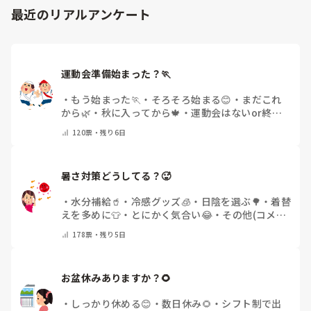
否定する言葉使ったら虐待、

「毎日夕方に5分だけ進捗確認の時間を取る」などルール化し
最近のリアルアンケート
「 ×」とか「しないでね」とかも使わない方がいい

てしまうと、後輩も質問しやすくなりますよ。一人で抱え込ま
など言われ、

ず、声をかけやすい雰囲気作りから試してみてくださいね。
正直、何が教育なのか、

保育とはなにか良く分からなくなっています。

運動会準備始まった？🏃
どういう対応が正解なのか、

・
もう始まった🏃
・
そろそろ始まる😊
・
まだこれ
どういう言葉で操るのが正解なのか

から🌿
・
秋に入ってから🍁
・
運動会はないor終わ
分かりません。

った✨
・
その他(コメントで教えてください)
120
票・
残り6日
個々の対応でも、お部屋の全員に対する対応、保育の進め方
など、

暑さ対策どうしてる？🥵
・
水分補給🥤
・
冷感グッズ🧊
・
日陰を選ぶ🌳
・
着替
えを多めに👕
・
とにかく気合い😂
・
その他(コメン
トで教えてください)
178
票・
残り5日
お盆休みありますか？🌻
・
しっかり休める😊
・
数日休み🌻
・
シフト制で出