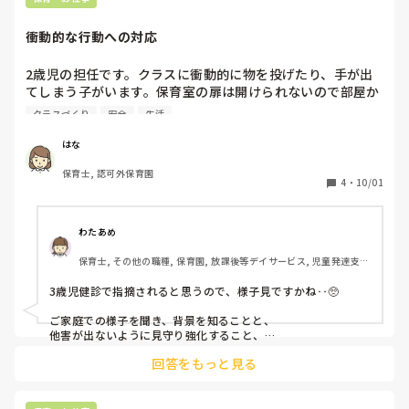
そして今、この先生方の保育しか見たことがなく１ヵ月ほど
衝動的な行動への対応
見本にして同じような保育や関わり方をしてしまっていた自
分に気づきすごく反省しています。気付いて以降もう二度と
2歳児の担任です。クラスに衝動的に物を投げたり、手が出
悪い見本に流されて保育はしないと決め、園長先生にもこの
てしまう子がいます。保育室の扉は開けられないので部屋か
件を伝え「今後は見本にしないよう気をつけてね」と言って
ら出てしまうことはないですが、注意をされたり思うように
くださりました。

クラスづくり
安全
生活
いかないことがあるとドアを激しく叩いて外に出たがること
園長先生も２人の保育、関わり方、言葉遣いは４月から気に
もあります。まだほとんど話せないので、気持ちを言葉に出
なっているようで、実際に私も数え切れないぐらい泣かされ
はな
来ず、伝わらないのでそういう行動をとっている面はあると
ました。

保育士, 認可外保育園
思います。なので、思いつく原因を代弁して言語化を手伝っ
先日主任が「私とM先生なら保育がうまくいってクラスがま
4
・
10/01
たり、寄り添うように心掛けたところ甘えに来ることも増え
とまるのに（あの先生(私)がリーダーをするといつもまとま
て以前より心を開いてくれた実感はあります。

らない）…」と嫌味を言っていて、もう自分に自信がなくな
しかし、最近は通り魔のように叩いたり、髪を引っ張ってし
ってきてしまいました。

わたあめ
まうことも増えました。止めようとすると暴れたり、頭を打
保育士, その他の職種, 保育園, 放課後等デイサービス, 児童発達支援
ちつけたりするのでその子自身が怪我をしないようにと考え
長文失礼致しました。

施設
ると落ち着くまでギュッと抱き締めている状態です。（それ
3歳児健診で指摘されると思うので、様子見ですかね‥🥺

でも暴れるので私は最近アザだらけです…）でも本人からす
れば拘束されていると感じていてもおかしくないと思うので
ご家庭での様子を聞き、背景を知ることと、

何か他の方法で止められればと思うのですが、何かいい方法
他害が出ないように見守り強化すること、

自傷行為が過度にならないように刺激をしないこと、

はないでしょうか。対応の仕方でもなんでもいいのでアドバ
回答をもっと見る
クールダウンできる場所を作る

イスがあればお聞きしたいです…！
その子が落ち着く遊びを探す。

いいかなぁと思いました🥺！

デイサービス勤務なので、参考にならなかったらすみません🥺
