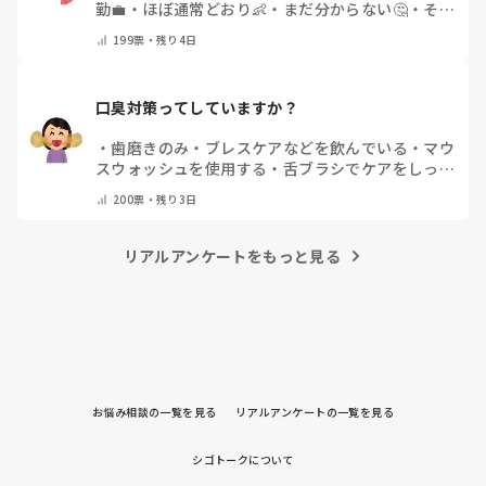
勤💼
・
ほぼ通常どおり👶
・
まだ分からない🤔
・
その
他(コメントで教えてください)
199
票・
残り4日
口臭対策ってしていますか？
・
歯磨きのみ
・
ブレスケアなどを飲んでいる
・
マウ
スウォッシュを使用する
・
舌ブラシでケアをしっか
りする
・
フリスクをかじる
・
気にしたことない
・
そ
200
票・
残り3日
の他(コメントで教えて下さい)
リアルアンケートをもっと見る
お悩み相談の一覧を見る
リアルアンケートの一覧を見る
シゴトークについて