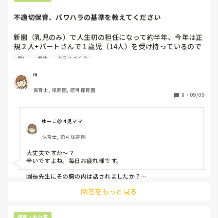
不適切保育、パワハラの基準を教えてください
新園（乳児のみ）で人生初の担任になって約半年、今年は正
規２人+パートさんで１歳児（14人）を受け持っているので
すが、相方の先生（М先生）と主任が子どもにも嫌いな職員
脅し
虐待
クラスづくり
にも当たりが強く、虐待やパワハラの一歩手前に感じます

例えば、

m
・特定の子だけに優しく関わる

保育士, 保育園, 認可保育園
・手が出る.話を聞かない等手のかかる子には圧をかけた
8
・
09/09
り、異様に厳しく関わる

・自分の感情に任せてきつく当たる

・私がリーダーのときにわざと保育を妨害したり.考えた設
ゆーこ＠４児ママ
定保育を頭から否定し圧をかけて自分の意見を通す

保育士, 認可保育園
・叱るときに暴言や些細なことで怒鳴る、手を出す（引っ張
る、叩く、押すなど

大丈夫ですか〜？

・準備や片付けが面倒なことは設定保育に取り入れず楽な保
辛いですよね。毎日お疲れ様です。

育ばかりする

・行事内容（運動会の競技内容や作り物）を休んでる日に１
園長先生にその胸の内は話されましたか？

主任の先生がそんな感じなら、園長先生にしっかりご相談され
人で決めたり変更して、教えて貰えない

回答をもっと見る
るのが１番だと思います。

・主任と組んで２人で責める

中々難しいですが…応援しておりますm(_ _)m
まだまだありますが…

これは不適切保育・虐待・パワハラになるのでしょうか？

保育・お仕事