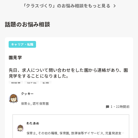
この時期になると、12人を1人でみるのも大丈夫かなと思いま
･こだわり強く、一つ一つにパニックを起こす。

「クラスづくり」のお悩み相談をもっと見る
す。

(･長靴履いてる時に「靴脱ごう」と言ったら「靴じゃな
または、パーテーションで仕切って、個別のお部屋を作るのも
い！！」とパニック。･遊んでいる時に少し友達が当たった
良いと思います。

話題のお悩み相談
だけでパニック。･給食嫌いなものあったらパニック。･友達
刺激に敏感に反応してしまうため、たくさんの物が目に入るよ
の呼び名、少し違う呼び名で呼んだらパニック。･やりたい
り、自分の好きな物を置いて落ち着く部屋を作るのはおすすめ
ことできなかったらパニック)

です。

･永遠に喋っている

キャリア・転職
抱っこは、最後の手段としたいですよね。

(･会話が一方的)

パニックになったら、自分の落ち着けるお部屋で心を落ち着か
･感覚過敏気味

せるようにすると良いかなと思います。

園見学
･じっとできない(時と場合によるが)

あとは、走る、回る、跳ぶなどの動きが足りない可能性もあり
先日、求人について問い合わせをした園から連絡があり、園
Cくん

ます。身近な物を利用して、サーキットを作って自由に遊ばせ
るのも良いかなと思います。
見学をすることになりました。

･自傷行為がある。(思い通りにならなかった時にする。(･友
私としては求人に応募したという認識ですが、『園見学をご
達とのトラブル･遊びたいけどお支度しないといけない･おか
履歴書
持ち物
転職
案内させていただきたいです』とのことで持ち物について質
わり欲しいと言ったからおかわり継いだら･座って話を聞く
問しましたが、見学なので特にありませんとのこと

時に遊ぼうとして動きをとめられてなど))

クッキー
･友達を押す、叩く

保育士, 認可保育園
このような場合は本当に見学だけで終了なのでしょうか？

･1度泣いたら15分〜30分ぐらい泣く。その間抱っこ 

1
・
22時間前
それとも、やはり履歴書や職務経歴書を持参した方が良いの
･言葉が少ない

でしょうか？
･座れない、じっとできない

わたあめ
保育士, その他の職種, 保育園, 放課後等デイサービス, 児童発達支援
対応

施設