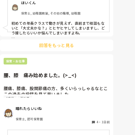
ずあったかい部屋にずっと座って他の先生の悪口言っ
ほいくん
よほど自分に聞きづらいのか、聞く必要性さえ感じな
てます…

いのか、もうよくわからないです。

そんなこんなで、たっぷり嫌味を言われ「こんなコロ
保育士, 幼稚園教諭, その他の職種, 幼稚園
ナ禍でそんなん聞いてしまったら病院いってもらわな
対応にも悩みます。
初めての年長クラスで動きが見えず、直前まで相談もな
あかんやん？

いと「大丈夫かな？」とヒヤヒヤしてしまいますし、ど
なんでそんなんいうの？なんで今しんどくなんの？」
う接したらいいか悩んでしまいますよね。

って言われました。

「先生、前も行事前にそんなこと言い出したよな？」
後輩側は「何が分からないかも分からない状態」だった
回答をもっと見る
←作品展の事です。以前こちらにその時の副園長から
り、「こんなこと聞いたら迷惑かな」と抱え込んでいる
ケースがとても多いです。

うけた苛めのことを書いていますが苛めではじめての
心療内科でストレス性障害と抑鬱状態と診断された時
保育・お仕事
待つスタイルから一歩踏み出して、リーダー側から「〇
のことです。

〇の件、どこまで進んだ？」「困ってることない？」と
そして一昨日は朝病院行ってすぐに薬貰って仕事の続
具体的に声をかけて進捗を確認する仕組みを作ってみて
腰、膝　痛み始めました。(>_<)
き（保育）をさせられました。また保育終われば卒園
ください。

式の準備で重いものを上げたり下ろしたり…

「毎日夕方に5分だけ進捗確認の時間を取る」などルー
もう死にそうでした。昨日の卒園式も頓服を飲んで無
腰痛、膝痛、股関節痛の方、多くいらっしゃるなとこ
ル化してしまうと、後輩も質問しやすくなりますよ。一
理に出勤しました。

この過去の投稿を見て思いました。

人で抱え込まず、声をかけやすい雰囲気作りから試して
1歳児
正社員
そして卒園式終わってからは下の学年の先生はみんな
みてくださいね。
自分のクラスの膨大な絵の整理と壁画の張り替えが待
私は50代正社員1歳児担任です。

晴れたらいいね
っています。これは毎年手伝って貰ってた年長の先生
が手伝ってくれるらしいです…

という私も、２週間前、初めて腰痛になりました。

保育士, 認可保育園
けど、私の所には年長の先生は少し来ただけですぐ帰
右腰が痛くて、起き上がれない。

4
・
1日前
っていってしまいます…むしろ私は初めてなので手探
ようやく起き上がっても、立てない。

り状態なので時間が他の先生の倍は掛かっていて私だ
ようやく立てたら、しゃがめない。
