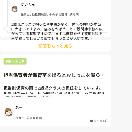
け取り残されています。年長の先生が私の所にくる
ほいくん
と、上の先生が「先生帰ってね」って…（年長の先生
驚きました。

保育士, 幼稚園教諭, その他の職種, 幼稚園
に）

副園長と園長は私が3月で辞めるから手伝う必要なし
通院して、コルセット、湿布、痛み止め、電気などで
1歳児クラスは抱っこや中腰が多く、体への負担が本当
だから意地悪してるみたいです…

１週間乗り切ったら

に大きいですよね。痛みをかばうことで股関節や膝へ広
そして今日もタイムカード押してからの無料残業をし
週末には、左が痛みだし、これも痛み止めや湿布で抑
がっている状態ですので、まずは無理をせず整形外科を
てきます。

えて仕事をしていたら、

再受診してしっかり診てもらうことが大切です。

明日子どもたちが絵を持ち帰り予定なのに、1人では
現場復帰の際は、床での立ち座りを避けるために低い椅
股関節、お尻、太もも、膝まで来はじめてしまいまし
回答をもっと見る
子を活用したり、抱っこや重い作業は周囲の先生に相談
到底無理なこの膨大な絵の整理をどうやってまとめた
た。

して頼むようにしてください。今はご自身の体を最優先
らいいの😢

床から支えなしに立ち上がりにくくなり、痛みが走り
に、しっかり休んでくださいね。
もう泣きそうです…

ます。

保育・お仕事
早く解放されたい…

立ち続けると、腰や股関節にきます。

自転車通勤ですが、それも、膝や太ももに痛みが来始
担当保育者が保育室を出るとおしっこを漏らす
ここまで読んでくださった方すみません（ ;  ; ）

めました。

2歳児
担当制保育の園で2歳児クラスの担任をしています。

今は８月。

担当児の一人が、私が部屋から出るとおしっこを漏ら
１週間休んでいます。

担当制保育
保育室
主任
すようになりました。

その子はパンツで過ごしていて、排尿間隔も空いてい
家でもやることはあります。

みー
ます。4月から私への執着が強かったのですが、特に
日常生活すら支障をきたすほどになりました。

寝かしつけの時に私がそばに行かないと繰り返し大き
保育士, 公立保育園
い声で呼んだり私が寝かしつけしている子にちょっか
0
・
1日前
椅子に座って作業をすれば？

いを出したり、何回もトイレに行きたいと言っていま
と、園で言われました。
