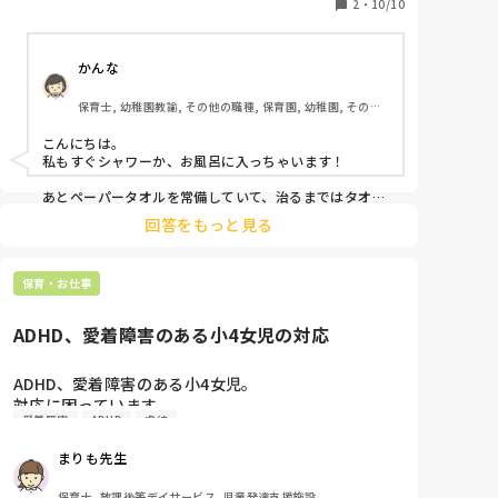
2
・
10/10
かんな
保育士, 幼稚園教諭, その他の職種, 保育園, 幼稚園, その他
の職場
こんにちは。

私もすぐシャワーか、お風呂に入っちゃいます！

あとペーパータオルを常備していて、治るまではタオル
は共用でなく使い捨てにしています。
回答をもっと見る
保育・お仕事
ADHD、愛着障害のある小4女児の対応
ADHD、愛着障害のある小4女児。

対応に困っています。

愛着障害
ADHD
虐待
児発、放デイに勤めています。

まりも先生
構って欲しい行動と取れる施設外への飛び出しや

保育士, 放課後等デイサービス, 児童発達支援施設