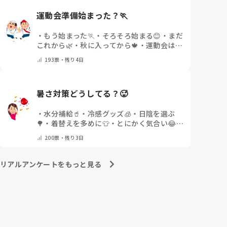
整骨院に行ってより酷くなって帰ってきたことがあ
運動会準備始まった？🏃
り、怖くて行けていません。

・
もう始まった🏃
・
そろそろ始まる😊
・
まだ
これから🌿
・
秋に入ってから🍁
・
運動会はな
いor終わった✨
・
その他(コメントで教えて
193
票・
残り4日
ください)
暑さ対策どうしてる？🥵
・
水分補給🥤
・
冷感グッズ🧊
・
日陰を選ぶ
🌳
・
着替えを多めに👕
・
とにかく気合い😂
・
その他(コメントで教えてください)
200
票・
残り3日
リアルアンケートをもっと見る