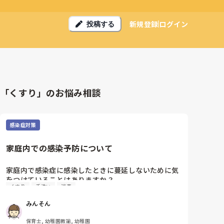
新規登録
ログイン
投稿する
「くすり」のお悩み相談
感染症対策
家庭内での感染予防について
家庭内で感染症に感染したときに蔓延しないために気
をつけていることはありますか？

くすり
手洗い
消毒
保育園や幼稚園からもらってくることもたくさんある
と思います。帰宅後のルーティーンや準備しているも
みんそん
のがあれば教えてください！
保育士, 幼稚園教諭, 幼稚園