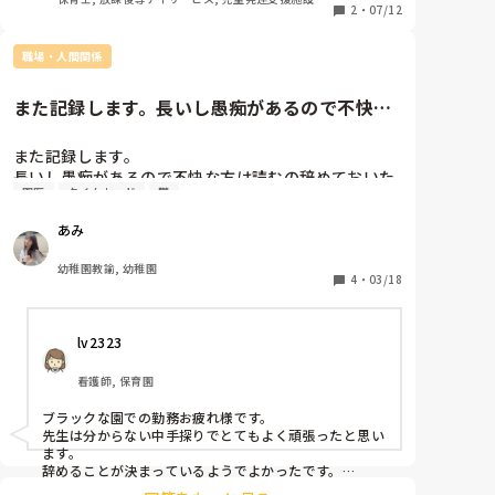
小さい子への嫌がらせ。

2
・
07/12
こちらの話を一切聞いていないような行動に

手を焼いています。

職場・人間関係
彼氏優先の母親でネグレクト気味な環境で育ち

また記録します。長いし愚痴があるので不快な
不憫に思っているので、事業所全体で

方は読むの辞めておいた方が良...
彼女が求めている事は出来るだけ叶えてあげよう。と
また記録します。

しています。

長いし愚痴があるので不快な方は読むの辞めておいた
「いちご狩り行ってみたいんだよね」と

園医
タイムカード
鬱
方が良いです(^◇^;)

母親がいちご狩りに行っていた事を知り

自分も行きたいという児にお利口にしていたらね！と

あみ
去年の6月末から働きはじめたこの園…

5つの約束を取り決め来週の◯日まで約束を守れたら
3月いっぱいで退職する事になりました。

行こうね！と約束しましたが1日足りとも守ってもら
幼稚園教諭, 幼稚園
フリーでしたが1年目の先生が途中で辞めたので11月
4
・
03/18
えません。

後半から年少の担任をしています。

内容はお友達や支援の先生をたたいたり、けったりし
急遽担任になってから副園長園長からの苛めは無かっ
ません。勝手に外へ飛び出しません。お友達の使って
lv2323
たのですが（むしろ優しくなっていた）

いるものをとりあげません。などです。

退職が決定した先週から副園長、園長からの苛めがま
看護師, 保育園
た再発してしまいました。

シールをはる、いい事をした、悪い事をしたを表に書
今月は卒園式の準備で他の学年の先生も年長クラスの
き留めていく…絶対怒らずフィールドバックを繰り返
ブラックな園での勤務お疲れ様です。

手伝い詰めで自分のクラスの事ができていませんでし
しポジティブな言葉と近い日のご褒美…いろんな角度
先生は分からない中手探りでとてもよく頑張ったと思い
た。（保育が終わればすぐに卒園式の準備）

から色んな事試しましたが未だ有効な方法が見つかり
ます。

そして昨日卒園式でした。

辞めることが決まっているようでよかったです。

ません。

裁判まで起こすおつもりなら今からでも残業した時間を
卒園式が終わった後自分のクラスの作業（1人24枚の