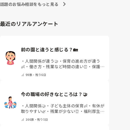
した。行ったところで出ないこともしばしば… 

なので、子ども椅子程度の高さの踏み台に座って、試
話題のお悩み相談をもっと見る
パンツで寝れる子が増えてきて、寝かしつけの時にト
してみました。

イレに行きたい子が時差でいるのですが、私がその対
応で外に出ようとするとその子も行きたがります。

ただじっと座っていても、5分も座ればお尻に痛みが
最近のリアルアンケート
しかし寝かしつけに入る前にトイレでしっかり排尿し
きます。

ているので、その子には待っててねといい外に出てい
この高さの作業だと意外に、

ました。今日はそれで2回漏らしています。

体をひねる、少し立ち上がる、体を折りたたむような
2回目は私は見ていないのですが、かなり微量だった
姿勢になること多いことに気づきました。

そうで、クラスのリーダーの先生から絞り出して注意
その度にあちらこちらに痛みが来て

前の園と違うと感じる？🏡
を引こうとしているように見えると言われました。

立ち上がる時には、膝や太ももが固まり痛みが……

日頃からそのことの関わりはしっかり持てるように意
・
人間関係が違う🤝
・
保育の進め方が違う
識はしていますが…

👶
・
働き方・残業など時間の違い⏰
・
保護者
今後どのように関わっていけばいいのか悩んでいま
腰痛、膝痛お持ちの方は、どの程度の痛みで働かれて
の雰囲気が違う💬
・
給料が違う
・
転職経験な
す。

いるのでしょうか。

99
票・
残り6日
し
・
その他(コメントで教えてください)
痛みには強い方と思っていました。

出産等で、幾度か開腹手術をしましたが、翌日には歩
今の職場の好きなところは？🤝 
けましたし…

・
人間関係🤝
・
子ども主体の保育👶
・
有休が
今回は、今少し治まっている痛みがぶり返したどうし
取りやすい🌿
・
残業が少ない⏰
・
福利厚生・
ようという思いもあり、ちょっと無理かも…と思い始
待遇✨
・
その他(コメントで教えてください)
めています。

166
票・
残り5日
まだ急性期ということと、昔、夫が腰を痛めてすぐに