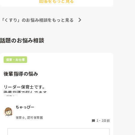
回答をもっと見る
メモしておくとよいですよ。何時～何時出勤までか。

絵をまとめてラッピングする。部屋に絵を1人一枚張
服薬もしています。

世の中には仕事なんて溢れるほどあります。心が壊れる
り替える）を今日中に終わらせないといけません。

程働かなくてよいんですよ。責任感強く子供たちのため
金曜日絵を持ち帰りなので…

彼女の様なタイプにはどのような支援が良いのでしょ
に頑張ってくれてありがとうございます。

「くすり」のお悩み相談をもっと見る
私の隣のクラス（1年目）は補助の先生がいるのです
お疲れ様でした。あと少し、もういなくなるからと投げ
うか………
やりでいいです。

がその1年目の先生が保育してる時に全部準備を済ま
有給など残っていれば無理にでもすべて使いましょ。あ
せていました。

と少しの辛抱です。
話題のお悩み相談
私はこの園では1年目ですが経験者なので補助は不必
要とみなされています。

そして今週毎日休みなく保育終わったらすぐに年長の
保育・お仕事
手伝いに駆り出され過労で風邪をひいてしまいまし
た。重労働が多かった…一人で大きい暗幕を何枚もつ
後輩指導の悩み
けさせられたりお雛さまの片付けや椅子の出し入れな
ど…

そして火曜日に副園長に「すみません、今日体調が悪
リーダー保育士です。

いので定時で帰らせてもらって良いですか？」と聞く
後輩指導で悩んでます。

と　「は？明日卒園式なのになんでそんなこと言う
保育士
初めて年長を持つ後輩がいますが

ん？」「そんなん土曜日の休みの時に病院に行ってほ
初めての割にわからないことを聞きにこなかったり、
ちゃっぴー
しかったわ」

聞かないで様子見てると直前になるまで何もアクショ
「てゆーかいつも定時で帰ってるやんな？」←タイム
ンがなかったり

保育士, 認可保育園
カード押してからの残業…笑

他の職員に聞いてる様子もなくて

2
・
2日前
副園長と園長は一切行事の準備手伝わへんから分かっ
もう何考えてるんだかさっぱりです。

てないんか…笑　ほんとに園長副園長はなにも手伝わ