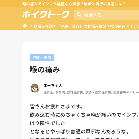
喉の痛みでインフル陰性なら風邪？治療と流行の見通しは？
お悩み相談
「健康・美容」のお悩み相談
喉の痛みでイン
健康・美容
喉の痛み
まーちゃん
保育士, 保育園, 認可保育園, 認証・認定保育園, 放課後等デイサ
皆さんお疲れさまです。

飲み込む時にめちゃくちゃ喉が痛いのでインフ
はり陰性でした。

となるとやっぱり普通の風邪なんだろうな。
