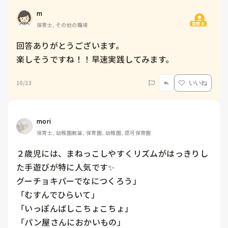
m
質問主
保育士, その他の職場
回答ありがとうございます。

楽しそうですね！！早速実践してみます。
10/23
いいね
mori
保育士, 幼稚園教諭, 保育園, 幼稚園, 認可保育園
２歳児には、まねっこしやすくリズムがはっきりし
た手遊びが特に人気です✨

グーチョキパーでなにつくろう」

「むすんでひらいて」

「いっぽんばしこちょこちょ」

「パン屋さんにおかいもの」
