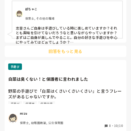
ぽちゃこ
保育士, その他の職場
志音さんご自身は手遊びしている時に楽しめていますか？それ
とも興味を引けてないだろうなと思いながらやっていますか？

まずはご自身が楽しんでやること。自分の好きな手遊びを中心
にやってみてはどぉでしょうか？

回答をもっと見る
抑揚や子どもの反応を見ながらちょっと間を開けたりするのも
良いと思います！
手遊び
白菜は臭くない！と保護者に言われました
野菜の手遊びで「白菜はくさいくさいくさい」と言うフレー
ズがあるじゃないですか。

「白菜は臭くないのにそんな風に教えないで欲しい」と保護
手遊び
保護者
保育内容
者から要望がきました。

あれって言葉の韻を楽しむ手遊びだと思うので、その事を保
mizu
護者に伝えた上で、確かにそうですよね〜と保護者には話し
保育士, 幼稚園教諭, 公立保育園
たのですが、イマイチ納得してもらえませんでした😅

8
・
10/10