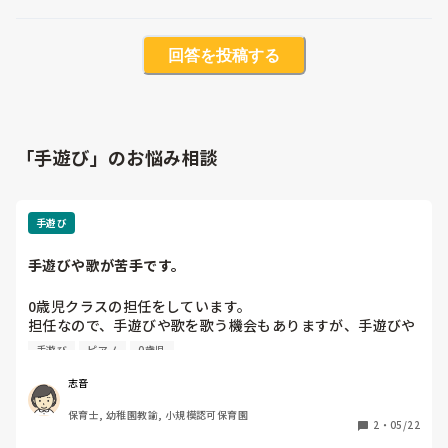
回答を投稿する
「手遊び」のお悩み相談
手遊び
手遊びや歌が苦手です。
0歳児クラスの担任をしています。

担任なので、手遊びや歌を歌う機会もありますが、手遊びや
歌の自信がなくはっきり言って苦手です。

手遊び
ピアノ
0歳児
それが子ども達にも伝わっているのか、私が手遊びや歌を歌
っても子どもたちの興味をひけない感じがします。

志音
皆さんは手遊びや歌を歌う時に心がけていることはあります
保育士, 幼稚園教諭, 小規模認可保育園
か？何かコツがあれば教えてください。
2
・
05/22