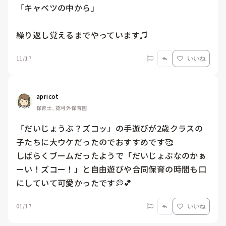
「キャベツの中から」

繰り返し覚えるまでやっています♫
11/17
いいね
apricot
保育士, 認可外保育園
「だいじょうぶ？ズコッ」の手遊びが2歳クラスの
子たちに大ウケだったのでおすすめです🥰

しばらくブームだったようで「だいじょぶなのかぁ
ーい！ズコー！」と自由遊びや合同保育の時間も口
にしていて可愛かったです💭💕
01/17
いいね