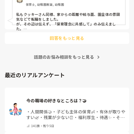
たし…

保育士, 幼稚園教諭, 幼稚園
今回は、今少し治まっている痛みがぶり返したどうしようと
私もクッキーさん同様、家からの距離や給与面、園全体の雰囲
いう思いもあり、ちょっと無理かも…と思い始めています。

気などで転職をしました。

が、その辺は伝えず、「保育理念に共感して」のみ伝えまし
た。

まだ急性期ということと、昔、夫が腰を痛めてすぐに整骨院
あとは、自分の長所や得意なことが活かせそうだと感じたと伝
に行ってより酷くなって帰ってきたことがあり、怖くて行け
回答をもっと見る
ていません。

話題のお悩み相談をもっと見る
最近のリアルアンケート
今の職場の好きなところは？🤝 
・
人間関係🤝
・
子ども主体の保育👶
・
有休が取りや
すい🌿
・
残業が少ない⏰
・
福利厚生・待遇✨
・
その
他(コメントで教えてください)
141
票・
残り5日