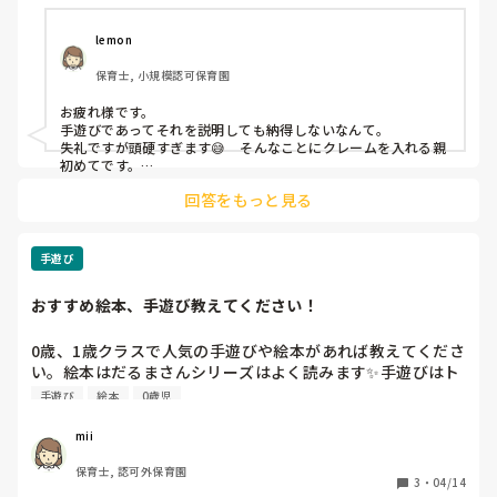
lemon
保育士, 小規模認可保育園
お疲れ様です。

手遊びであってそれを説明しても納得しないなんて。

失礼ですが頭硬すぎます😅　そんなことにクレームを入れる親
初めてです。

きっと納得は難しいんじゃないのでしょうか。その子が卒園す
回答をもっと見る
るのを待つ😭
手遊び
おすすめ絵本、手遊び教えてください！
0歳、1歳クラスで人気の手遊びや絵本があれば教えてくださ
い。絵本はだるまさんシリーズはよく読みます✨手遊びはト
ントンアンパンマン、さかながはねてなどをよくします😊
手遊び
絵本
0歳児
mii
保育士, 認可外保育園
3
・
04/14