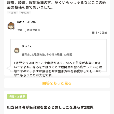
腰痛、膝痛、股関節痛の方、多くいらっしゃるなとここの過
去の投稿を見て思いました。

1歳児
正社員
私は50代正社員1歳児担任です。

晴れたらいいね
という私も、２週間前、初めて腰痛になりました。

保育士, 認可保育園
右腰が痛くて、起き上がれない。

3
・
1日前
ようやく起き上がっても、立てない。

ようやく立てたら、しゃがめない。

ほいくん
驚きました。

保育士, 幼稚園教諭, その他の職種, 幼稚園
通院して、コルセット、湿布、痛み止め、電気などで１週間
1歳児クラスは抱っこや中腰が多く、体への負担が本当に大き
乗り切ったら

いですよね。痛みをかばうことで股関節や膝へ広がっている状
週末には、左が痛みだし、これも痛み止めや湿布で抑えて仕
態ですので、まずは無理をせず整形外科を再受診してしっかり
事をしていたら、

診てもらうことが大切です。

現場復帰の際は、床での立ち座りを避けるために低い椅子を活
股関節、お尻、太もも、膝まで来はじめてしまいました。

回答をもっと見る
用したり、抱っこや重い作業は周囲の先生に相談して頼むよう
床から支えなしに立ち上がりにくくなり、痛みが走ります。

にしてください。今はご自身の体を最優先に、しっかり休んで
立ち続けると、腰や股関節にきます。

くださいね。
自転車通勤ですが、それも、膝や太ももに痛みが来始めまし
保育・お仕事
た。

担当保育者が保育室を出るとおしっこを漏らす2歳児
今は８月。

１週間休んでいます。
