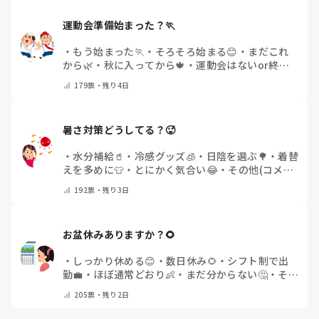
運動会準備始まった？🏃
・
もう始まった🏃
・
そろそろ始まる😊
・
まだこれ
から🌿
・
秋に入ってから🍁
・
運動会はないor終わ
った✨
・
その他(コメントで教えてください)
179
票・
残り4日
暑さ対策どうしてる？🥵
・
水分補給🥤
・
冷感グッズ🧊
・
日陰を選ぶ🌳
・
着替
えを多めに👕
・
とにかく気合い😂
・
その他(コメン
トで教えてください)
192
票・
残り3日
お盆休みありますか？🌻
・
しっかり休める😊
・
数日休み🌻
・
シフト制で出
勤💼
・
ほぼ通常どおり👶
・
まだ分からない🤔
・
その
他(コメントで教えてください)
205
票・
残り2日