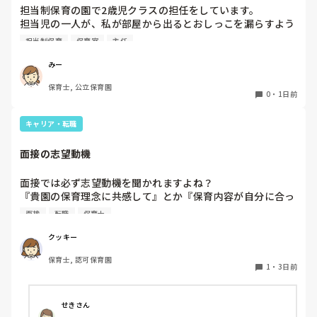
担当制保育の園で2歳児クラスの担任をしています。

担当児の一人が、私が部屋から出るとおしっこを漏らすよう
家でもやることはあります。

になりました。

日常生活すら支障をきたすほどになりました。

担当制保育
保育室
主任
その子はパンツで過ごしていて、排尿間隔も空いています。
4月から私への執着が強かったのですが、特に寝かしつけの
椅子に座って作業をすれば？

みー
時に私がそばに行かないと繰り返し大きい声で呼んだり私が
と、園で言われました。

保育士, 公立保育園
寝かしつけしている子にちょっかいを出したり、何回もトイ
なので、子ども椅子程度の高さの踏み台に座って、試してみ
0
・
1日前
レに行きたいと言っていました。行ったところで出ないこと
ました。

もしばしば… 

キャリア・転職
パンツで寝れる子が増えてきて、寝かしつけの時にトイレに
ただじっと座っていても、5分も座ればお尻に痛みがきま
行きたい子が時差でいるのですが、私がその対応で外に出よ
す。

面接の志望動機
うとするとその子も行きたがります。

この高さの作業だと意外に、

しかし寝かしつけに入る前にトイレでしっかり排尿している
体をひねる、少し立ち上がる、体を折りたたむような姿勢に
面接では必ず志望動機を聞かれますよね？

ので、その子には待っててねといい外に出ていました。今日
なること多いことに気づきました。

『貴園の保育理念に共感して』とか『保育内容が自分に合っ
はそれで2回漏らしています。

その度にあちらこちらに痛みが来て

てると思いました』等々が多いかと思いますが、実際はどう
2回目は私は見ていないのですが、かなり微量だったそう
立ち上がる時には、膝や太ももが固まり痛みが……

面接
転職
保育士
なのでしょうか？

で、クラスのリーダーの先生から絞り出して注意を引こうと
私自身、園の雰囲気とか園の規模、保育内容は勘案しますが
しているように見えると言われました。

クッキー
正直なところ、家から通いやすいか、給与はどうか…という
日頃からそのことの関わりはしっかり持てるように意識はし
腰痛、膝痛お持ちの方は、どの程度の痛みで働かれているの
保育士, 認可保育園
ところに重きを置いています

ていますが…

でしょうか。

1
・
3日前
もちろんそんなことは話せませんが

今後どのように関わっていけばいいのか悩んでいます。

皆さんは、志望動機をどのように答えていますか？また、本
痛みには強い方と思っていました。

音はどうですか？
せきさん
出産等で、幾度か開腹手術をしましたが、翌日には歩けまし