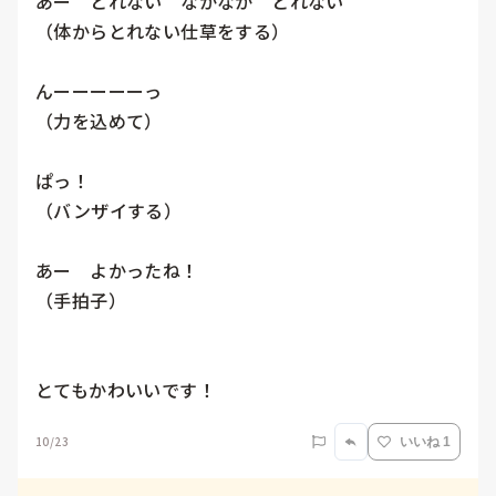
あー　とれない　なかなか　とれない

（体からとれない仕草をする）

んーーーーーっ

（力を込めて）

ぱっ！

（バンザイする）

あー　よかったね！

（手拍子）

とてもかわいいです！
10/23
いいね 1