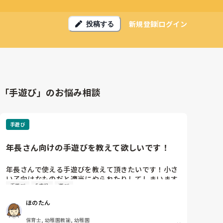
新規登録
ログイン
投稿する
「手遊び」のお悩み相談
手遊び
年長さん向けの手遊びを教えて欲しいです！
年長さんで使える手遊びを教えて頂きたいです！小さ
い子向けなものだと適当にやられたりしてしまいます
手遊び
5歳児
遊び
💦絵本の前の導入で使えたら嬉しいです！あとは帰り
の会で出来る少しひねりがきいたものがあったりした
ほのたん
ら嬉しいです！
保育士, 幼稚園教諭, 幼稚園