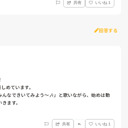
共有
いいね 1
回答する


しめています。

みんなできいてみよう～🎶」と歌いながら、始めは動
きます。

共有
いいね 1