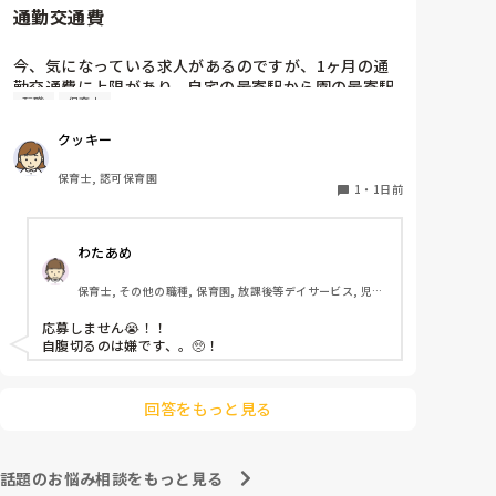
通勤交通費
ホールに行っているクラスにお邪魔するのも良いかなと
思います！いつもと違うおもちゃ、室内に興味津々で
す！
今、気になっている求人があるのですが、1ヶ月の通
勤交通費に上限があり、自宅の最寄駅から園の最寄駅
転職
保育士
までの通勤定期代が5,000円ほどオーバーします

たかが5,000円と考えるか…

クッキー
私としてはなかなか大きい金額なので、この時点で応
募を迷っているのですが、皆さんならどうしますか？
保育士, 認可保育園
1
・
1日前
わたあめ
保育士, その他の職種, 保育園, 放課後等デイサービス, 児童
発達支援施設
応募しません😭！！

自腹切るのは嫌です、。🥺！

回答をもっと見る
話題のお悩み相談をもっと見る