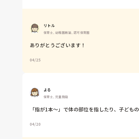
リトル
保育士, 幼稚園教諭, 認可保育園
ありがとうございます！
04/25
よる
保育士, 児童施設
「指が1本〜」で体の部位を指したり、子ども
04/20