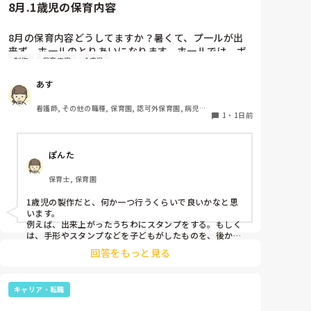
8月.1歳児の保育内容
8月の保育内容どうしてますか？暑くて、プ一ルが出
来ず、ホ一ルのとりあいになります。ホ一ルでは、ボ
制作
保育内容
1歳児
一ルや平均台、風船で遊んでいます。製作で、うちわ
や望遠鏡や風鈴🎐製作をしたりしますが、なかなか、
あす
集中できません。1歳児クラスです、玩具で遊ばせな
がら、何人かずつよんで、やっています。何か、いい
看護師, その他の職種, 保育園, 認可外保育園, 病児保
アイデアや、工夫など、何でもいいので、教えて下さ
1
・
1日前
育, 病院内保育, その他の職場
い。
ぽんた
保育士, 保育園
1歳児の製作だと、何か一つ行うくらいで良いかなと思
います。

例えば、出来上がったうちわにスタンプをする。もしく
は、手形やスタンプなどを子どもがしたものを、後から
うちわの形に切る。1歳児なんて集中できないです。興
回答をもっと見る
味を持って来てくれただけで十分です。

お部屋では、ビニールシートを敷いて、片栗粉粘土、寒
キャリア・転職
天や春雨遊び、氷遊び、など間食遊びをたくさん行って
います。
