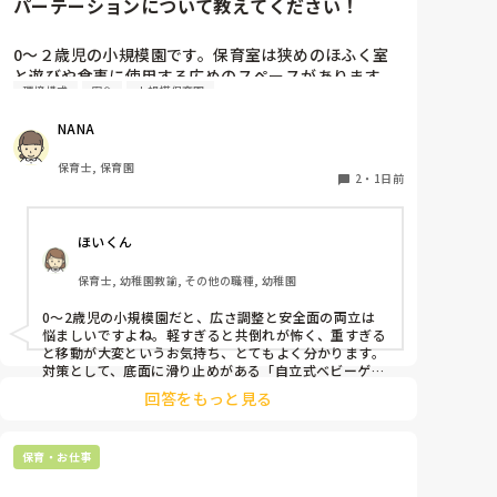
パーテーションについて教えてください！
0〜２歳児の小規模園です。保育室は狭めのほふく室
と遊びや食事に使用する広めのスペースがあります。
環境構成
安全
小規模保育園
広すぎると走り回ったりして落ち着かないので、活動
によってパーテーションで仕切っています。このパー
NANA
テーションがウレタンのような素材で軽いので、ちょ
っと体が当たると倒れたり、つかまり立ちが不安定な
保育士, 保育園
子にとっては共倒れになったりで危険です。かと言っ
2
・
1日前
て固定してしまうと活動によって柔軟に移動すること
ができなくなってしまうし…以前勤務していた園では
ほいくん
しっかりした重いものを置いていましたが、移動が大
変で使い勝手が悪く、子どもがぶつかって倒れた時に
保育士, 幼稚園教諭, その他の職種, 幼稚園
怖い思いをしました。

皆さんの園ではどんなもので工夫されていますか？
0〜2歳児の小規模園だと、広さ調整と安全面の両立は
悩ましいですよね。軽すぎると共倒れが怖く、重すぎる
と移動が大変というお気持ち、とてもよく分かります。

対策として、底面に滑り止めがある「自立式ベビーゲー
ト」なら、つかまり立ちでも倒れにくく移動も楽でおす
回答をもっと見る
すめです。また、ストッパー付きキャスターをつけたロ
ー棚を仕切りにすれば、倒れず収納にもなって一石二鳥
です。

保育・お仕事
今のウレタン製を活かすなら、壁や固定家具で挟む配置
にしたり、脚元に水入りペットボトルなどの重りを付け
て補強してみてくださいね。安全で使いやすい方法が見