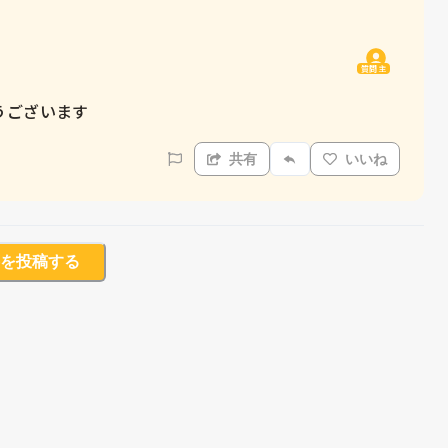
質問主
うございます
共有
いいね
を投稿する