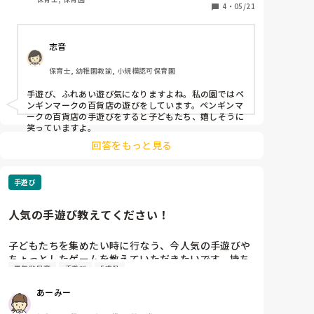
4
・
05/21
手遊び

あたまかたひざポン

志音
グーチョキパー

宇宙人

保育士, 幼稚園教諭, 小規模認可保育園
トントントントンアンパンマン

三匹のこぶた

手遊び、ふれあい遊び気になりますよね。私の園ではペ
おべんとう箱

ンギンマークの百貨店の遊びをしています。ペンギンマ
ピカチュウ

ークの百貨店の手遊びをすると子どもたち、嬉しそうに
笑っていますよ。
ふれあい遊び

回答をもっと見る
一本橋こちょこちょ

きゅうりができた

洗濯機

手遊び
ぱんコネ

人気の手遊び教えてください！
などすると喜んでやっていました。

子どもたちを集めたい時に行なう、今人気の手遊びや
ちょっとしたゲームを教えていただきたいです。持ち
異年齢保育
手遊び
5歳児
ネタを中々増やせず同じものばかりしてしまいます。
3．4．5歳児縦割りクラスです！よろしくお願いしま
あーみー
す．