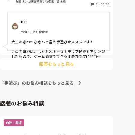
保育士, 幼稚園教諭, 幼稚園, 管理職
4
・
04/11
mii
保育士, 認可保育園
大工のきつつきさんと言う手遊びオススメです！

この手遊びは、もともとオーストラリア民謡をアレンジ
したもので、ゲーム感覚でできる手遊びです(*^^*)

回答をもっと見る
年齢によって動作を増やしたり難しくしたり、色々とア
レンジがきく手遊びなので、子どもたちと一緒に考える
のも楽しいと思います。

「手遊び」のお悩み相談をもっと見る
YouTubeなどにも動画がありますのでぜひ参考にして
みてください。
話題のお悩み相談
施設・環境