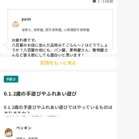
2
・
21日前
paon
保育士, 保育園, 認可保育園, 小規模認可保育園
お疲れ様です。

八百屋のお店に並んだ品物みてごらん～♪はどうでしょ
うか？八百屋の他にも、パン屋、果物屋さん、動物屋さ
んなど替え歌にしても面白いと思います！
回答をもっと見る
手遊び
0.1.2歳の手遊びやふれあい遊び
0.1.2歳の手遊びやふれあい遊びではやっているものは
ありますか？

スキンシップ
手遊び
0歳児
園によって流行りがあると思うので他の園の様子も知
りたいです。

ペンギン
私は、

保育士, 保育園