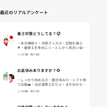
最近のリアルアンケート
暑さ対策どうしてる？🥵
・
水分補給🥤
・
冷感グッズ🧊
・
日陰を選ぶ
🌳
・
着替えを多めに👕
・
とにかく気合い😂
・
その他(コメントで教えてください)
147
票・
残り6日
お盆休みありますか？🌻
・
しっかり休める😊
・
数日休み🌻
・
シフト制
で出勤💼
・
ほぼ通常どおり👶
・
まだ分からな
い🤔
・
その他(コメントで教えてください)
186
票・
残り5日
口臭対策ってしていますか？